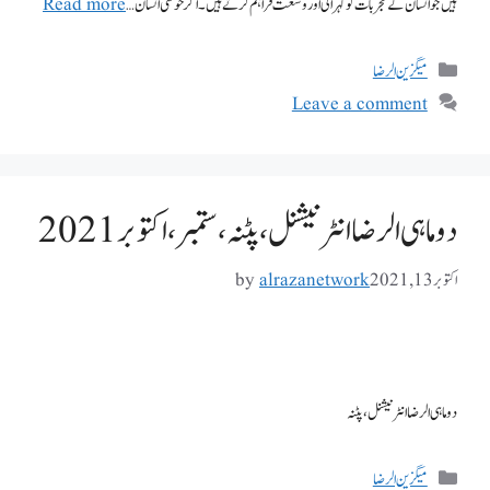
ہیں جو انسان کے تجربات کو گہرائی اور وسعت فراہم کرتے ہیں۔ اگر خوشی انسان …
Read more
میگزین الرضا
Leave a comment
دوماہی الرضا انٹر نیشنل، پٹنہ، ستمبر،اکتوبر 2021
اکتوبر 13, 2021
alrazanetwork
by
دوماہی الرضا انٹر نیشنل، پٹنہ
میگزین الرضا