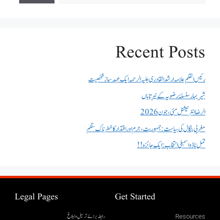
Recent Posts
رئیس القلم علامہ ارشد القادری علیہ الرحمہ ایک عہد ساز شخصیت
شیرِ بہار سلسلۂ رضویہ کے نیرِ تاباں
الرضا انٹر نیشنل مئی، جون 2026
مغربی بنگال کی سیاست:جمہوریت، جرم اور اقتدار کا خطرناک سنگم
تمل ناڈو اسمبلی انتخاب : ایک جائزہ !!
Legal Pages
Get Started
رابطہ برائے ترسیل وابلاغ
Resources