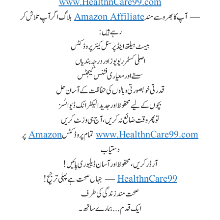
www.HealthnCare99.com
— آپ کا بھروسے مند
Amazon Affiliate
بلاگ اگر آپ تلاش کر
رہے ہیں:
بیسٹ ہیلتھ اینڈ پرسنل کیئر پروڈکٹس
اصلی کسٹمر ریویوز اور درجہ بندیاں
سستے اور معیاری فٹنس گیجٹس
قدرتی خوبصورتی و بالوں کی حفاظت کے آسان حل
بچوں کے لیے محفوظ اور جدید الیکٹرانک ڈیوائسز
تو پھر وقت ضائع نہ کریں، آج ہی وزٹ کریں
www.HealthnCare99.com
تمام پروڈکٹس
Amazon
پر
دستیاب
آرڈر کریں، محفوظ اور آسان ڈیلیوری پائیں!
HealthnCare99
— جہاں صحت ہے پہلی ترجیح!
صحت مند زندگی کی طرف
ایک قدم... ہمارے ساتھ۔