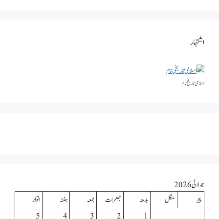
اشتہار
اسلامی تاریخٰ نام
جولائی 2026
پیر
منگل
بدھ
جمعرات
جمعہ
ہفتہ
اتوار
5
4
3
2
1