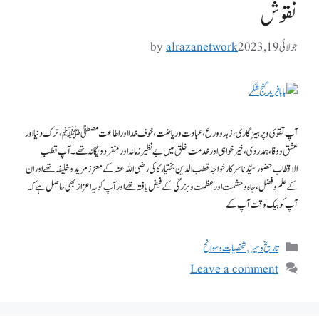
نقوش
جولائی 19, 2023
alrazanetwork
by
آپ تقوی و پرہیزگاری، زہد و ورع، عبادت و ریاضت، خوف خدا اور اطاعت مصطفیٰ ﷺ، ترک دنیا اور
عشق و وفا، ہمدردی، خیر خواہی اور خدمت خلق میں بے نظیر زمانہ اور منفرد و یگانہ تھے۔ آپ قطب
الاقطاب حضور سیّدنا سرکار خواجہ قطب الدین بختیار کاکی رضی اللہ عنہ کے معزز مرید و خلیفہ تھے اور ان
کے علم و فضل، جاہ و حشمت اور عظمت و بزرگی کے فیض یافتہ تھے اور آپ کو یہ اعزاز بھی حاصل ہے کہ
آپ کو بیک وقت آپ کے
تاریخ و سیر
,
شخصیات وسوانح
Leave a comment