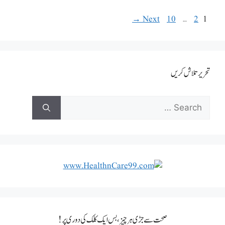
→
Next
10
…
2
1
تحریر تلاش کریں
صحت سے جڑی ہر چیز، بس ایک کلک کی دوری پر!