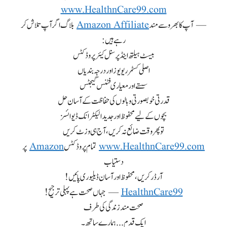
www.HealthnCare99.com
— آپ کا بھروسے مند
Amazon Affiliate
بلاگ اگر آپ تلاش کر
رہے ہیں:
بیسٹ ہیلتھ اینڈ پرسنل کیئر پروڈکٹس
اصلی کسٹمر ریویوز اور درجہ بندیاں
سستے اور معیاری فٹنس گیجٹس
قدرتی خوبصورتی و بالوں کی حفاظت کے آسان حل
بچوں کے لیے محفوظ اور جدید الیکٹرانک ڈیوائسز
تو پھر وقت ضائع نہ کریں، آج ہی وزٹ کریں
www.HealthnCare99.com
تمام پروڈکٹس
Amazon
پر
دستیاب
آرڈر کریں، محفوظ اور آسان ڈیلیوری پائیں!
HealthnCare99
— جہاں صحت ہے پہلی ترجیح!
صحت مند زندگی کی طرف
ایک قدم... ہمارے ساتھ۔