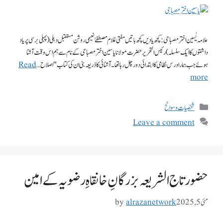
علامہ یٰسین اختر مصباحی: کچھ یادیں کچھ باتیں مفتی غلام مصطفےٰ نعیمی روشن مستقبل دہلی (پہلی برسی پر یاد
داشتوں کا ایک سلسلہ) رئیس التحریر حضرت مولانا یاسین اختر مصباحی کے نام سے ہم اس وقت آشنا
ہوئے جب ہمارا درس نظامی کا ابتدائی دور چل رہا تھا۔آشنائی کا ذریعہ بنی ان کی کتاب "اصلاح …
Read
more
شخصیات وسوانح
Leave a comment
حضور تاج الشریعہ بزرگانِ خانقاہِ رضویہ کے امین
مئی 5, 2025
alrazanetwork
by