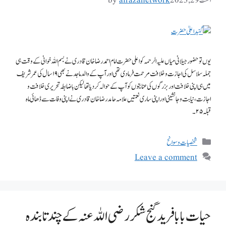
اگست 29, 2023
alrazanetwork
by
یوں تو حضور جیلانی میاں علیہ الرحمہ کو اعلی حضرت امام احمد رضا خان قادری نے بسم اللہ خوانی کے وقت ہی
جملہ سلاسل کی اجازت و خلافت مرحمت فرما دی تھی اور آپ کے والد ماجد نے بھی ۱۹ سال کی عمر شریف
میں ہی اپنی خلافت اور بزرگوں کی عنایتوں کو آپ کے حوالہ کر دیا تھا لیکن باضابطہ تحریر ی خلافت و
اجازت ، نیابت و جانشینی اور اپنی ساری نعمتیں علامہ حامد رضا خان قادری نے اپنی وفات سے ڈھائی ماہ
قبلہ ۲۵۔
شخصیات وسوانح
Leave a comment
حیات بابا فرید گنج شکر رضی اللہ عنہ کے چند تابندہ