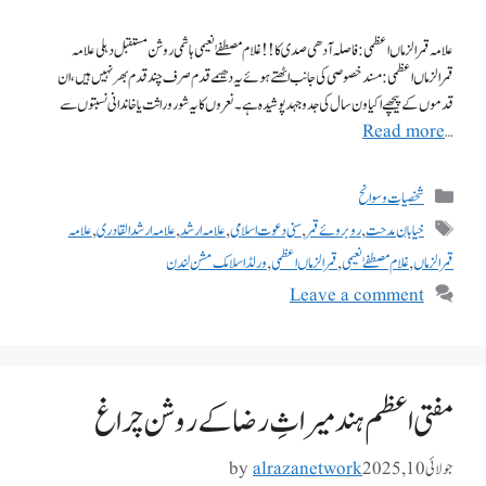
علامہ قمرالزماں اعظمی : فا صلہ آدھی صدی کا !! غلام مصطفےٰ نعیمی ہاشمی روشن مستقبل دہلی علامہ
قمرالزماں اعظمی : مسند خصوصی کی جانب اٹھتے ہوئے یہ دھیمے قدم صرف چند قدم بھر نہیں ہیں، ان
قدموں کے پیچھے اکیاون سال کی جد وجہد پوشیدہ ہے۔نعروں کا یہ شور وراثت یا خاندانی نسبتوں سے
Read more
…
شخصیات وسوانح
خیابان مدحت
,
روبروئے قمر
,
سنی دعوت اسلامی
,
علامہ ارشد
,
علامہ ارشدالقادری
,
علامہ
قمرالزماں
,
غلام مصطفےٰ نعیمی
,
قمرالزماں اعظمی
,
ورلڈ اسلامک مشن لندن
Leave a comment
مفتی اعظم ہند میراثِ رضا کے روشن چراغ
جولائی 10, 2025
alrazanetwork
by