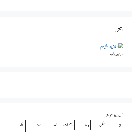
اشتہار
اسلامی تاریخٰ نام
اگست 2026
پیر
منگل
بدھ
جمعرات
جمعہ
ہفتہ
اتوار