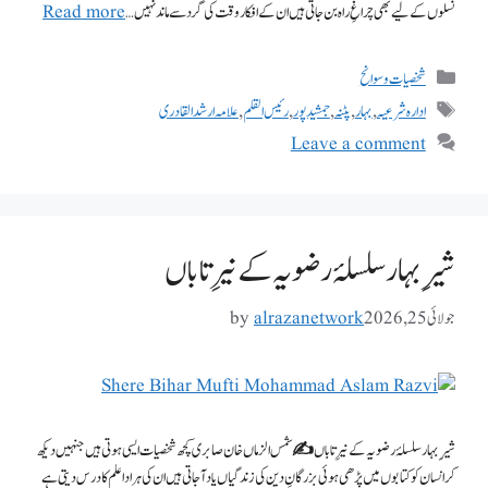
نسلوں کے لیے بھی چراغِ راہ بن جاتی ہیں ان کے افکار وقت کی گرد سے ماند نہیں …
Read more
شخصیات وسوانح
ادارہ شرعیہ
,
بہار
,
پٹنہ
,
جمشید پور
,
رئیس القلم
,
علامہ ارشد القادری
Leave a comment
شیرِ بہار سلسلۂ رضویہ کے نیرِ تاباں
جولائی 25, 2026
alrazanetwork
by
شیرِ بہار سلسلۂ رضویہ کے نیرِ تاباں ✍️ شمس الزماں خان صابری کچھ شخصیات ایسی ہوتی ہیں جنہیں دیکھ
کر انسان کو کتابوں میں پڑھی ہوئی بزرگانِ دین کی زندگیاں یاد آجاتی ہیں ان کی ہر ادا علم کا درس دیتی ہے