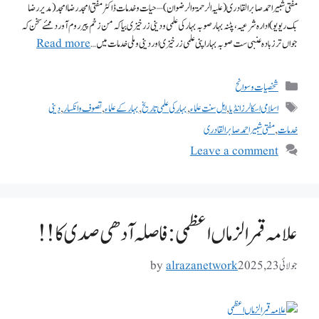
مفتی شبیر احمد صابر القادری (علیہ الرحمۃ والرضوان) – حیات و خدمات ڈاکٹر مفتی امجد رضا امجد(مدیر رضا
بک ریویو)ادارہ شرعیہ، پٹنہ بہار صوبہ بہار کی علمی و دینی زرخیزی بیاکہ من زخم پیر روم آوردممئے سخن کہ
جواں تر زبادہ عنبی ست صوبہ بہار اپنی علمی زرخیزی اور دینی و ملی خدمات میں …
Read more
شخصیات وسوانح
اسلامی اسکالرز انڈیا
,
اہل سنت علماء
,
بہار کی علمی تاریخ
,
بہار کے علماء
,
تصوف و انکسار
,
دینی
خدمات
,
مفتی شبیر احمد صابر القادری
Leave a comment
علامہ قمرالزماں اعظمی : فا صلہ آدھی صدی کا !!
جولائی 23, 2025
alrazanetwork
by