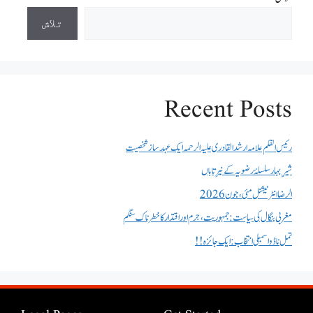
تلاش
Recent Posts
رئیس القلم علامہ ارشد القادری علیہ الرحمہ ایک عہد ساز شخصیت
شیرِ بہار سلسلۂ رضویہ کے نیرِ تاباں
الرضا انٹر نیشنل مئی، جون 2026
مغربی بنگال کی سیاست:جمہوریت، جرم اور اقتدار کا خطرناک سنگم
تمل ناڈو اسمبلی انتخاب : ایک جائزہ !!