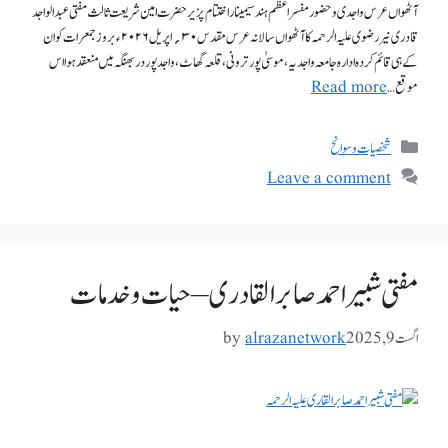
آٹھواں عرس واجدی و حضور مفسر اعظم ہند سیمینار اختتام پزیر حضرت امین شریعت ثالث مفتی عبد الواجد
قادری نیر رضوی علیہ الرحمہ کا آٹھواں سالانہ عرس مقدس ۳۰؍ اپریل ۲۰۲۶ء بروز جمعرات کو ان
کے ہی قائم کردہ ادارہ جامعہ واجدیہ، موسیٰ پور ترونی، قلعہ گھاٹ، واجد پور دربھنگہ میں منعقد ہوا اس
موقع …
Read more
شخصیات وسوانح
Leave a comment
مفتی شبیر احمد صابر القادری – حیات و خدمات
اگست 9, 2025
alrazanetwork
by