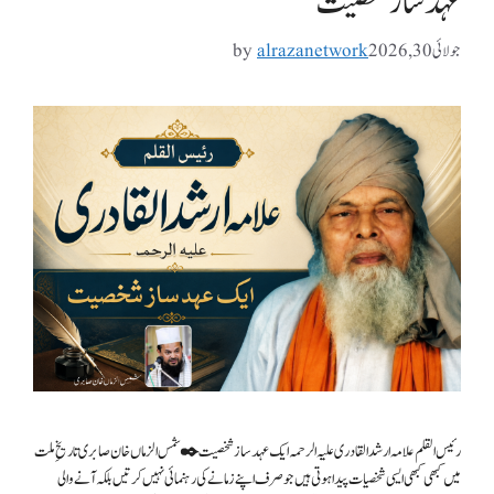
عہد ساز شخصیت
جولائی 30, 2026
alrazanetwork
by
رئیس القلم علامہ ارشد القادری علیہ الرحمہ ایک عہد ساز شخصیت ✒️ شمس الزماں خان صابری تاریخِ ملت
میں کبھی کبھی ایسی شخصیات پیدا ہوتی ہیں جو صرف اپنے زمانے کی رہنمائی نہیں کرتیں بلکہ آنے والی