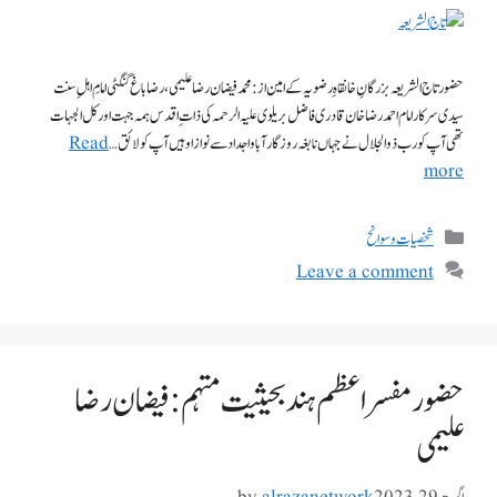
حضور تاج الشریعہ بزرگانِ خانقاہِ رضویہ کے امین از: محمد فیضان رضا علیمی، رضاباغ گنگٹی امامِ اہلِ سنت
سیدی سرکار امام احمد رضا خان قادری فاضل بریلوی علیہ الرحمہ کی ذات ِاقدس ہمہ جہت اور کل الجہات
تھی آپ کو رب ذوالجلال نے جہاں نابغہ روزگار آبا و اجداد سے نوازا وہیں آپ کو لائق …
Read
more
شخصیات وسوانح
Leave a comment
حضور مفسر اعظم ہند بحیثیت مہتمم: فیضان رضا
علیمی