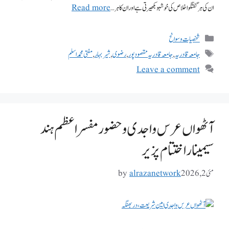
ان کی ہر گفتگو اخلاص کی خوشبو بکھیرتی ہے اور ان کا ہر …
Read more
شخصیات وسوانح
جامعہ قادریہ
,
جامعہ قادریہ مقصود پور
,
رضوی
,
شیر بہار
,
مفتی محمد اسلم
Leave a comment
آٹھواں عرس واجدی و حضور مفسر اعظم ہند
سیمینار اختتام پزیر
مئی 2, 2026
alrazanetwork
by