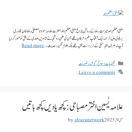
مفتی اعظم ہند میراثِ رضا کے روشن چراغ مفتی اعظم ہند حضرت علامہ مولانا مصطفیٰ رضا خان قادری
بریلوی علیہ الرحمہ ایک آفتابِ علم و عرفان تھے جن کی علمی روشنی نے بیسویں صدی کے افق کو منور کر دیا
آپ نہ صرف فقہِ حنفی کے زبردست فقیہ تھے بلکہ علومِ تفسیر ، حدیث ، …
Read more
شخصیات وسوانح
,
گوشۂ رضویات
Leave a comment
علامہ یٰسین اختر مصباحی: کچھ یادیں کچھ باتیں
مئی 9, 2025
alrazanetwork
by