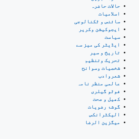
حالات حاضرہ
اسلامیات
سائنس و ٹکنالوجی
ایجوکیشن وکریر
سیاست
ایڈیٹر کی میز سے
تاریخ و سیر
تحریک وتنظیم
شخصیات وسوانح
شعروادب
عالمی منظر نامہ
فوٹو گیلری
کھیل و صحت
گوشۂ رضویات
الیکٹرانکس
میگزین الرضا