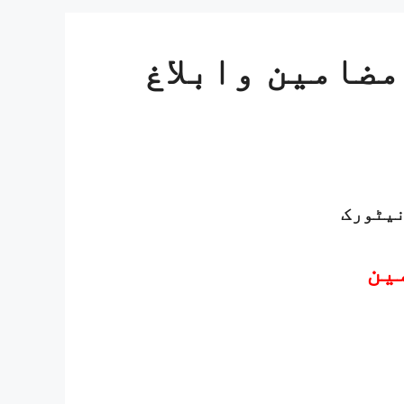
ضامین وابلاغ
نیٹورک
ین