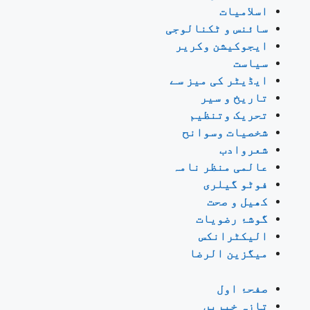
اسلامیات
سائنس و ٹکنالوجی
ایجوکیشن وکریر
سیاست
ایڈیٹر کی میز سے
تاریخ و سیر
تحریک وتنظیم
شخصیات وسوانح
شعروادب
عالمی منظر نامہ
فوٹو گیلری
کھیل و صحت
گوشۂ رضویات
الیکٹرانکس
میگزین الرضا
صفحۂ اول
تازہ خبریں