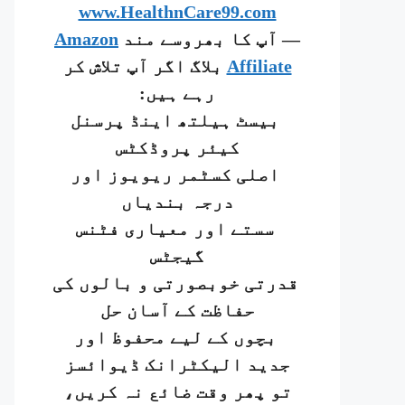
www.HealthnCare99.com
— آپ کا بھروسے مند
Amazon
Affiliate
بلاگ اگر آپ تلاش کر
رہے ہیں:
بیسٹ ہیلتھ اینڈ پرسنل
کیئر پروڈکٹس
اصلی کسٹمر ریویوز اور
درجہ بندیاں
سستے اور معیاری فٹنس
گیجٹس
قدرتی خوبصورتی و بالوں کی
حفاظت کے آسان حل
بچوں کے لیے محفوظ اور
جدید الیکٹرانک ڈیوائسز
تو پھر وقت ضائع نہ کریں،