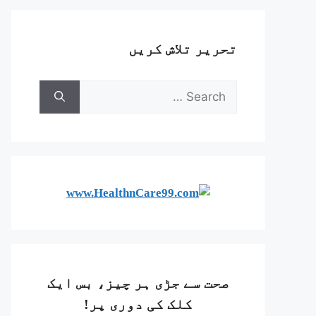
تحریر تلاش کریں
صحت سے جڑی ہر چیز، بس ایک
کلک کی دوری پر!