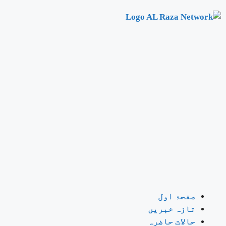
صفحۂ اول
تازہ خبریں
حالات حاضرہ