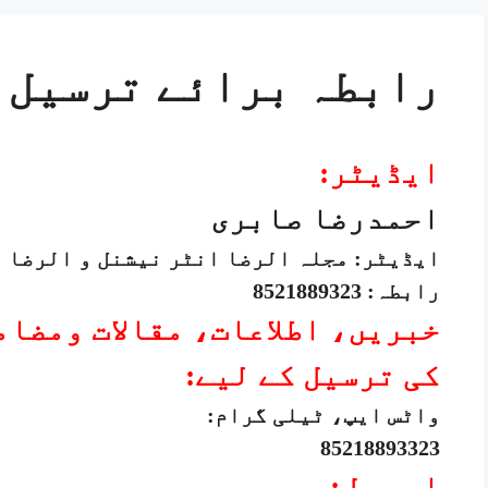
رابطہ برائے ترسیل م
ایڈیٹر:
احمدرضا صابری
ایڈیٹر: مجلہ الرضا انٹر نیشنل و الرضا 
رابطہ: 8521889323
خبریں، اطلاعات، مقالات ومضام
کی ترسیل کے لیے:
واٹس ایپ، ٹیلی گرام:
85218893323
ای میل: