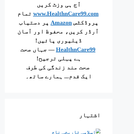
آج ہی وزٹ کریں
www.HealthnCare99.com
تمام
پروڈکٹس
Amazon
پر دستیاب
آرڈر کریں، محفوظ اور آسان
ڈیلیوری پائیں!
HealthnCare99
— جہاں صحت
ہے پہلی ترجیح!
صحت مند زندگی کی طرف
ایک قدم... ہمارے ساتھ۔
اشتہار