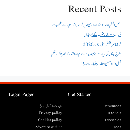
Recent Posts
رئیس القلم علامہ ارشد القادری علیہ الرحمہ ایک عہد ساز شخصیت
شیرِ بہار سلسلۂ رضویہ کے نیرِ تاباں
الرضا انٹر نیشنل مئی، جون 2026
مغربی بنگال کی سیاست:جمہوریت، جرم اور اقتدار کا خطرناک سنگم
تمل ناڈو اسمبلی انتخاب : ایک جائزہ !!
Legal Pages
Get Started
رابطہ برائے ترسیل وابلاغ
Resources
Privacy policy
Tutorials
Cookies policy
Examples
Advertise with us
Docs