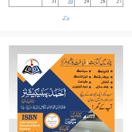
31
30
29
28
27
« مئی