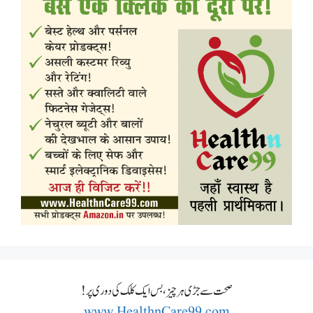
صحت سے جڑی ہر چیز، بس ایک کلک کی دوری پر!
www.HealthnCare99.com