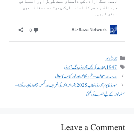
تاریخ و سیر
1947
,
بھارت کی جنگ آزادی
,
جنگ آزدی
مدرسہ اور معیشت – علم، اخلاص اور خود کفالت کا سوال
مودی کا یوم آزادی خطاب 2025 : آر ایس ایس کی تعریف اور گھس پیٹھیوں کا پروپیگنڈا –
مسلمانوں کے لیے خطرے کی گھنٹی
Leave a Comment