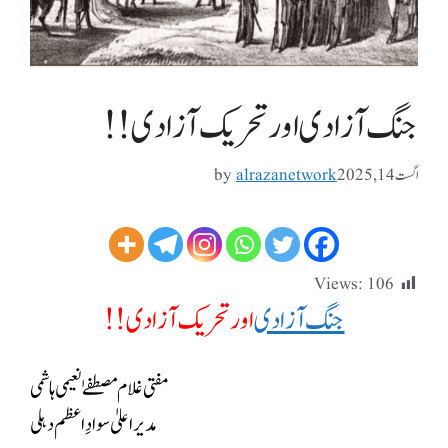
جنگ آزادی اور تحریک آزادی !!
اگست 14, 2025
alrazanetwork
by
Views:
106
جنگ آزادی
اور تحریک آزادی !!
مفتی غلام مصطفےٰ نعیمی ہاشمی
مدیر اعلیٰ سوادِ اعظم دہلی