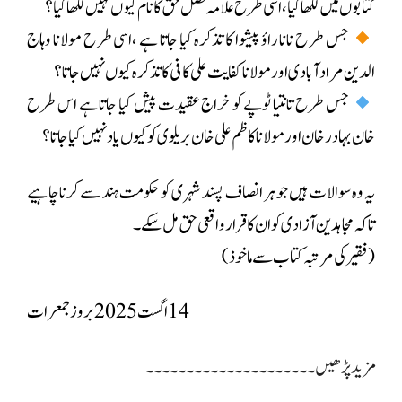
کتابوں میں لکھا گیا، اسی طرح علامہ فضل حق کا نام کیوں نہیں لکھا گیا؟
جس طرح نانا راؤ پیشوا کا تذکرہ کیا جاتا ہے ،اسی طرح مولانا وہاج
الدین مرادآبادی اور مولانا کفایت علی کافی کاتذکرہ کیوں نہیں جاتا؟
جس طرح تانتیا ٹوپے کو خراج عقیدت پیش کیا جاتا ہے اس طرح
خان بہادر خان اور مولانا کاظم علی خان بریلوی کو کیوں یاد نہیں کیا جاتا؟
یہ وہ سوالات ہیں جو ہر انصاف پسند شہری کو حکومت ہند سے کرنا چاہیے
تاکہ مجاہدین آزادی کو ان کا قرار واقعی حق مل سکے۔
(فقیر کی مرتبہ کتاب سے ماخوذ)
14 اگست 2025 بروز جمعرات
مزید پڑھیں۔۔۔۔۔۔۔۔۔۔۔۔۔۔۔۔۔۔۔۔۔