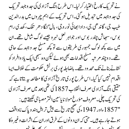
نے تحریک کا رخ اختیار کرلیا۔اس طرح جنگ آزادی کی جد و جہد تحریک
کی جد و جہد میں تبدیل ہوگئی۔اس تحریک کے اہم چہروں میں بدرالدین
طیب جی، گاندھی جی، دادا بھائی نوروجی، بال گنگا دھر تلک،کھدی رام
بوس، سبھاش چندر بوس اور جواہر لعل نہرو جیسے لوگ شامل تھے۔ان
میں سے کچھ لوگ جمہوری طریقوں سے تو کچھ مسلح جد و جہدکے حامی
تھے۔دو چند مرتبہ مسلح اقدامات بھی ہوئے لیکن وہ سبھی ایک یا دو افراد کو
نشانے بنانے تک محدود تھے۔باضابطہ پوری برٹش حکومت کے خلاف ایسا
اقدام نہیں کیا گیا۔اس طرح پوری تاریخ آزادی کا مطالعہ یہ بتاتا ہے کہ
حقیقی جنگ آزادی صرف انقلاب 1857 کی تھی بعد میں صرف آزادی
کی تحریک چلی۔معروف مؤرخ مولانا یاسین اختر مصباحی لکھتے ہیں:
"1857ء اور 1947ء کی صحیح تاریخ سے بیش تر اہل ہند و پاک ناواقف
ہوتے جارہے ہیں۔حتی کہ ان دونوں کے فرق اور ان کے اثرات وغیرہ کا