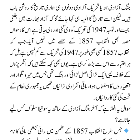
جنگ آزادی ہو یا تحریک آزادی دونوں ہی ہماری تاریخ کا روشن باب
ہیں۔لیکن اسے تاریخ کا المیہ ہی کہا جائے گا کہ آزاد بھارت میں جتنی
اہمیت اور توجہ 1947 کی تحریک کو دی گئی اور دی جاتی ہے اس کا دسواں
حصہ بھی انقلاب 1857 کے حصے میں نہیں آیا۔جب کہ
انقلاب 1857 کسی بھی طور پر 1947 کی تحریک سے کم نہیں ہے بل کہ
ہر اعتبار سے اس سے بڑھ کر ہی ہے۔یوں بھی کہہ سکتے ہیں کہ انگریزوں
کے خلاف یہی ایک لڑائی اصل لڑائی اور جنگ تھی جس میں تیر وتلوار اور
ہتھیاروں کا استعمال ہوا، باقی انفرادی لڑائیاں تھیں یا جمہوری نظام کے
تحت کی گئی کاروائیاں۔
سوال یہ اٹھتا ہے کہ آخر جنگ آزادی کے ساتھ یہ سوتیلا سلوک کس لیے
جاتا ہے؟
جس طرح انقلاب 1857 کے ضمن میں رانی لکشمی بائی کا نام