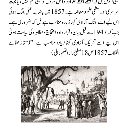
بھی اُنہیں بل کہ اچھے اچھے علما اور دانش وروں کو بھی علم نہیں، یا بہت
سرسری اور سطحی علم و مطالعہ ہے۔1857 میں باضابطہ عملی جنگ ہوئی
اس لیے اسے جنگ آزادی کہنا زیادہ مناسب ہے بل کہ ضروری ہے۔
جب کہ 1947 سے قبل بیان و قرار داد و احتجاج و مظاہرہ کی سیاست ہوئی
اس لیے اسے تحریک آزادی کہنا زیادہ مناسب ہے۔”(ممتاز علماے
انقلاب 1857 ص 18 مطبع دارالقلم دہلی)