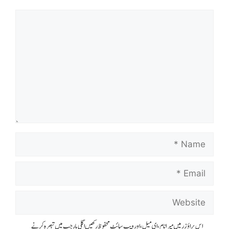
اس براؤزر میں میرا نام، ای میل، اور ویب سائٹ محفوظ رکھیں اگلی بار جب میں تبصرہ کرنے