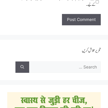
کےلیے۔
تحریر تلاش کریں