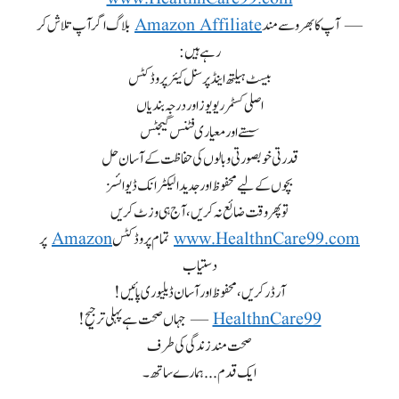
— آپ کا بھروسے مند
Amazon Affiliate
بلاگ اگر آپ تلاش کر
رہے ہیں:
بیسٹ ہیلتھ اینڈ پرسنل کیئر پروڈکٹس
اصلی کسٹمر ریویوز اور درجہ بندیاں
سستے اور معیاری فٹنس گیجٹس
قدرتی خوبصورتی و بالوں کی حفاظت کے آسان حل
بچوں کے لیے محفوظ اور جدید الیکٹرانک ڈیوائسز
تو پھر وقت ضائع نہ کریں، آج ہی وزٹ کریں
www.HealthnCare99.com
تمام پروڈکٹس
Amazon
پر
دستیاب
آرڈر کریں، محفوظ اور آسان ڈیلیوری پائیں!
HealthnCare99
— جہاں صحت ہے پہلی ترجیح!
صحت مند زندگی کی طرف
ایک قدم... ہمارے ساتھ۔