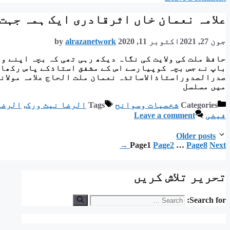
علامہ نعمان خاں اثرقادری ایک ہمہ جہت
جون 27, 2021
اکتوبر 11, 2020
alrazanetwork
by
حافظ ملت کی ولایت کی نگاہ دیکھ رہی تھی کہ بچہ اپنے 
باپ نے جس بچہ کوپیارسے اس کے مشفق استاذکے پاس رکھا
صدرالصدوراستاذالاساتذہ نعمان ملت الحاج علامہ مولان
میں مسلسل
Categories
شخصیات وسوانح
Tags
الرضا نیٹ ورک
,
الرضا
فیضی
Leave a comment
Older posts
→
Page
1
Page
2
…
Page
8
Next
تحریر تلاش کریں
Search for: