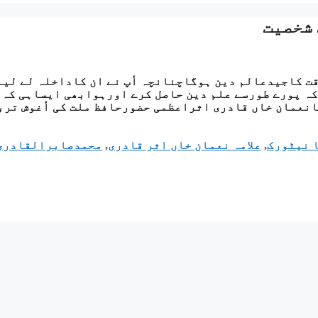
 شخصیت
وقت کاجیدعالم دین ہوگاچنانچہ أپ نے ان کاداخلہ لے لی
کہ پورے طورسے علم دین حاصل کرے اورہوابھی ایساہی کہ
انعمان خاں قادری اثراعظمی حضورحافظ ملت کی أغوش ترب
 نیٹورک
,
علامہ نعمان خاں اثر قادری
,
محمدصابرالقادری