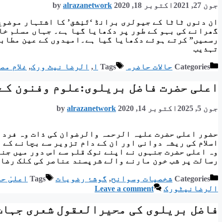
جون 27, 2021
اکتوبر 18, 2020
alrazanetwork
by
ان دنوں ٹاٹا کے جیولری برانڈ ‘تَنِشق’ کا اشتہار موضو
گھرانے کی بہو کے طور پر دکھایا گیا ہے۔ جہاں مسلم خا
رسمیں” کرتے ہوئے دکھایا گیا ہے۔امیدوں کے عین مطابق
تہذیب
Categories
حالات حاضرہ
Tags
ا
,
الرضا نیٹ ورک
,
غلام مص
اعلی حضرت فاضل بریلوی:علوم وفنون کے
جون 5, 2025
اکتوبر 14, 2020
alrazanetwork
by
حضور اعلی حضرت علیہ الرحمہ والرضوان کی ذات وہ فرد 
اسلام کی ریشہ دوانی اور ان کے دام تزویر سے بچانے کے 
وہ اعلی حضرت جنہوں نے اپنے نوک قلم سے اس دور میں جن
رسالت پر شب خون مارنے والے شرپسند عناصر کی کلک رضا 
Categories
شخصیات وسوانح
,
گوشۂ رضویات
Tags
اعلیٰ ح
الرضانیٹورک
Leave a comment
فاضل بریلوی کی محیرالعقول شعری جہات