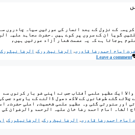
ں
ریمہ کے نزول کے بعد انصار کی عورتیں سیاہ چادروں سے
لتیں گویا ان کے سروں پر کوے ہیں ۔حضرت مجاہد علیہ الر
لوم ہوجاتا ہے کہ یہ عصمت شعار آزاد عورتیں ہیں،
ضرت امام احمدرضا قادری
,
الرضا نیٹ ورک
,
الرضا نیٹورک
Leave a comment
والا ایک عظیم علمی آفتاب جس نے اپنی ضو بار کرنوں سے
چلائے گئے طوفانوں کے لاکھ دھول ڈالنے کے باوجود جس کی
تی اور سنورتی گئی وہ عظیم علمی شخصیت، اعلی حضرت، ام
اج الشاہ امام احمد رضا خان علیہ الرحمۃ والرضوان کی ہ
ت امام احمدرضا قادری
,
الرضا نیٹ ورک
,
الرضانیٹورک
,
ام