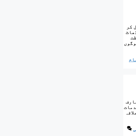
 کر
ھاٹ
ظت
وگوں
ام
ارف
دمات
لاقہ
ی