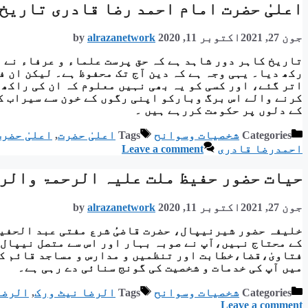
اعلیٰ حضرت امام احمد رضا قادری تاریخ 
جون 27, 2021
اکتوبر 11, 2020
alrazanetwork
by
تاریخ کاہر دور شاہد ہے کہ حق پرست علماء و عرفاء نے د
رکھ دیا۔ یہی وجہ ہے کہ دین آج تک محفوظ ہے۔ لیکن ان 
اتر گئے، اور کسی کو یہ بھی نہیں معلوم کہ ان کی راکھ
کرنے والے اس برگ وبارکو اپنی رگوں کے خون سے سیراب ک
کے دلوں پر حکومت کررہے ہیں ۔
Categories
شخصیات وسوانح
Tags
اعلیٰ حضرت
,
اعلیٰ حضر
احمدرضا قادری
Leave a comment
حیات حضور حفیظ ملت علیہ الرحمۃ والر
جون 27, 2021
اکتوبر 11, 2020
alrazanetwork
by
خلیفہ حضور شیرنیپال، حضرت قاضیٔ شرع مفتی عبد الحفی
کے محتاج نہیں،آپ نے صوبہ بہار اور اس سے متصل نیپال 
فتاویٰ،قضا،خطابت اور تنظمیں و مدارس و مساجد قائم کی
میں آپ کی خدمات و شخصیت کی گونج سنائی دے رہی ہے۔
Categories
شخصیات وسوانح
Tags
الرضا نیٹ ورک
,
الرضا
Leave a comment