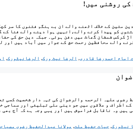
کی روشنی میں!
ین متین کے خلاف اٹھنے والے ان بے ہنگم فتنوں کا سر کچل
فتنوں کو پیدا کرنے والے،انہیں ہوا دینے والے فنا کے گ
 اڑ کرکس شمشان گھاٹ میں دفن ہوئی۔ جبکہ دین حق کی حفا
رنے والے محافظین رحمت حق کے جوار میں آباد ہیں اور ل
ت امام احمدرضا قادری
,
الرضا نیٹ ورک
,
الرضانیٹورک
,
ام
ضوان
ظ رضوی علیہ الرحمۃ والرضوان کی تہہ دار شخصیت کسی تع
کے اطراف و علاقوں میں جو دینی ملی تبلیغی اور سماجی خ
 ہیں وہ ناقابل فراموش ہیں اور یہی وجہ ہے کہ آج بھی ع
 نیٹورک
,
حیات حفیظ ملت
,
مولانا عبدالحفیظ رضوی مصباح