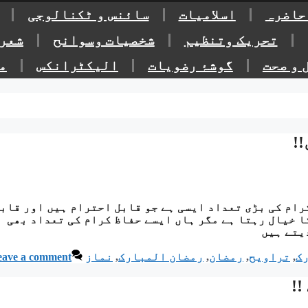
 حاضرہ
اسلامیات
سائنس و ٹکنالوجی
تحریک وتنظیم
شخصیات وسوانح
شعر
 و صحت
گوشۂ رضویات
الیکٹرانکس
م
!!
رام کی بڑی تعداد ایسی ہے جو قابل احترام ہیں اور قاب
ا خیال رہتا ہے مگر ہاں ایسے حفاظ کرام کی تعداد بھی
یتے ہیں
ک
,
تراویح
,
رمضان
,
رمضان المبارک
,
نماز
eave a comment
!!