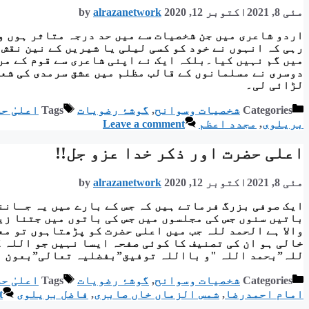
مئی 8, 2021
اکتوبر 12, 2020
alrazanetwork
by
اردو شاعری میں جن شخصیات سے میں حد درجہ متاثر ہوں و
رہی کہ انہوں نے خود کو کسی لیلی‌‌‌ یا شیریں کے نین نق
میں گم نہیں کیا۔بلکہ ایک نے اپنی شاعری سے قوم کے مرد
دوسری نے مسلمانوں کے قالب مظلم میں عشق سرمدی کی شع
لڑائی لی۔
Categories
شخصیات وسوانح
,
گوشۂ رضویات
Tags
اعلیٰ ح
بریلوی
,
مجدد اعظم
Leave a comment
اعلی حضرت اور ذکر خدا عزو جل!!
مئی 8, 2021
اکتوبر 12, 2020
alrazanetwork
by
ایک صوفی بزرگ فرماتے ہیں کہ جس کے بارے میں یہ جـاننا
باتیں سنوں جس کی مجلسوں میں جس کی باتوں میں جتنا زی
والا ہے الحمد للہ جب میں اعلی حضرت کو پڑھتاہوں تو مع
خالی ہو ان کی تصنیف کا کوئی صفحہ ایسا نہیں جو اللہ ک
للہ”بحمد اللہ "و بااللہ توفیق”بفضلیہ تعالی”بعون ا
Categories
شخصیات وسوانح
,
گوشۂ رضویات
Tags
اعلیٰ ح
امام احمدرضا
,
شمس الزماں خاں صابری
,
فاضل بریلوی
t