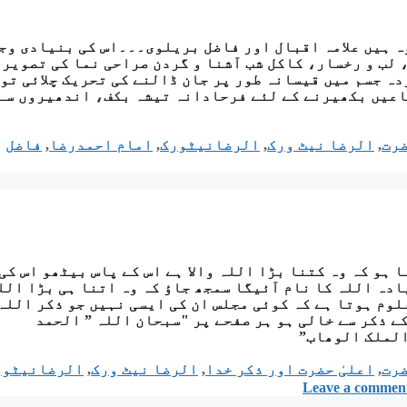
ہ ہیں علامہ اقبال اور فاضل بریلوی۔۔۔اس کی بنیادی وج
ش، لب و رخسار، کاکل شب آشنا و گردن صراحی نما کی تصویر 
ہ جسم میں قیسانہ طور پر جان ڈالنے کی تحریک چلائی تو
اعیں بکھیرنے کے لئے فرحادانہ تیشہ بکف، اندھیروں سے
ضرت
,
الرضا نیٹ ورک
,
الرضانیٹورک
,
امام احمدرضا
,
فاضل
 ہو کہ وہ کتنا بڑا اللہ والا ہے اس کے پاس بیٹھو اس کی
ادہ اللہ کا نام آئیگا سمجھ جاؤ کہ وہ اتنا ہی بڑا الل
لوم ہوتا ہے کہ کوئی مجلس ان کی ایسی نہیں جو ذکر اللہ
ے ذکر سے خالی ہو ہر صفحے پر "سبحان اللہ ” الحمد
لملک الوھاب”
ضرت
,
اعلیٰ حضرت اور ذکر خدا
,
الرضا نیٹ ورک
,
الرضانیٹور
Leave a commen