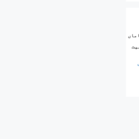
اماں
یت