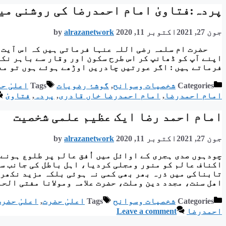
پردہ:فتاویٰ امام احمدرضا کی روشنی می
جون 27, 2021
اکتوبر 11, 2020
alrazanetwork
by
حضرت ام سلمہ رضی اللہ عنہا فرماتی ہیں کہ اس آیت ک
اپنے آپ کو ڈھانپ کر اس طرح سکون اور وقار سے باہر نک
فرماتے ہیں : اگر عورتیں چادریں اوڑھے ہوئے ہوں تو مع
Categories
شخصیات وسوانح
,
گوشۂ رضویات
Tags
اعلیٰ ح
امام احمدرضا
,
امام احمدرضا خاں قادری
,
پردہ
,
فتاویٰ
امام احمد رضا ایک عظیم علمی شخصیت
جون 27, 2021
اکتوبر 11, 2020
alrazanetwork
by
چودہوں صدی ہجری کے اوائل میں اُفق عالم پر طلوع ہونے 
اکناف عالم کو منور ومجلی کردیا، اہل باطل کی جانب سے 
تابناکی میں ذرہ بھر بھی کمی نہ ہوئی بلکہ مزید نکھر
اھل سنت، مجدد دین وملت، حضرت علامہ ومولانا مفتی الح
Categories
شخصیات وسوانح
Tags
اعلیٰ حضرت
,
اعلیٰ حضر
احمدرضا
Leave a comment