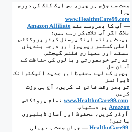
صحت سے جڑی ہر چیز، بس ایک کلک کی دوری
پر!
www.HealthnCare99.com
— آپ کا بھروسے مند
Amazon Affiliate
بلاگ اگر آپ تلاش کر رہے ہیں:
بیسٹ ہیلتھ اینڈ پرسنل کیئر پروڈکٹس
اصلی کسٹمر ریویوز اور درجہ بندیاں
سستے اور معیاری فٹنس گیجٹس
قدرتی خوبصورتی و بالوں کی حفاظت کے
آسان حل
بچوں کے لیے محفوظ اور جدید الیکٹرانک
ڈیوائسز
تو پھر وقت ضائع نہ کریں، آج ہی وزٹ
کریں
www.HealthnCare99.com
تمام پروڈکٹس
Amazon
پر دستیاب
آرڈر کریں، محفوظ اور آسان ڈیلیوری
پائیں!
HealthnCare99
— جہاں صحت ہے پہلی