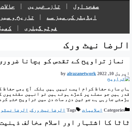
صفحۂ اول
تازہ خبریں
حالات
ایڈیٹر کی میز سے
تاریخ و سیر
فوٹو گیلری
کھیل
الرضا نیٹ ورک
نماز تراویح کے تقدس کو بچانا ضروری
اپریل 10, 2022
alrazanetwork
by
ہاں سارے حفاظ کرام ایسے نہیں ہیں بلکہ آج بھی حفاظ ک
قدر ہیں جو مصلے پر کھڑے ہوتے ہیں تو انہیں مقتدیوں ک
بڑھتی جارہی ہے جو تین دن، سات دن میں تراویح ختم کرد
Categories
اسلامیات
Tags
الرضا نیٹ ورک
,
الرضا نیٹور
ٹاٹا کا اشتہار اور اسلام مخالف ذہنیت 