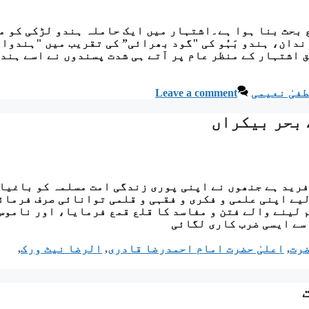
ع بحث بنا ہوا ہے۔اشتہار میں ایک حاملہ ہندو لڑکی کو م
ندان، ہندو بَہُو کی "گود بھرائی” کی تقریب میں "ہندوا
 اشتہار کے منظر عام پر آتے ہی شدت پسندوں نے اسے ہند
طفیٰ نعیمی
Leave a comment
 بحر بیکراں
فرید ہے جنھوں نے اپنی پوری زندگی امت مسلمہ کو باغیا
لیے اپنی علمی و فکری و فقہی و قلمی توانائی صرف فرمائ
م لینے والے فتن و مفاسد کا قلع قمع فرمایا، اور ناموس
سے ایسی ضرب کاری لگائی
ضرت
,
اعلیٰ حضرت امام احمدرضا قادری
,
الرضا نیٹ ورک
,