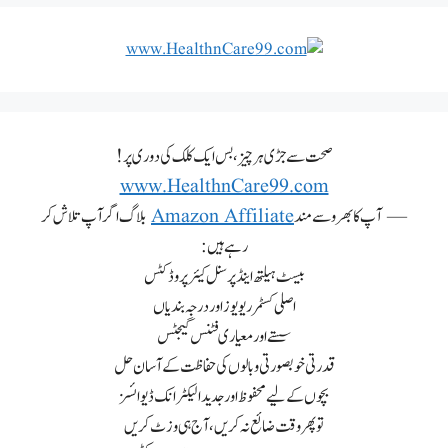
صحت سے جڑی ہر چیز، بس ایک کلک کی دوری پر!
www.HealthnCare99.com
— آپ کا بھروسے مند
Amazon Affiliate
بلاگ اگر آپ تلاش کر
رہے ہیں:
بیسٹ ہیلتھ اینڈ پرسنل کیئر پروڈکٹس
اصلی کسٹمر ریویوز اور درجہ بندیاں
سستے اور معیاری فٹنس گیجٹس
قدرتی خوبصورتی و بالوں کی حفاظت کے آسان حل
بچوں کے لیے محفوظ اور جدید الیکٹرانک ڈیوائسز
تو پھر وقت ضائع نہ کریں، آج ہی وزٹ کریں