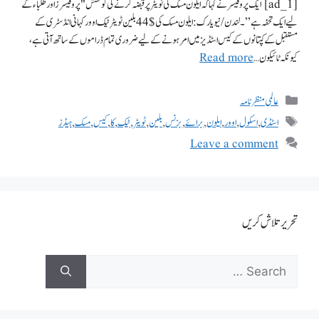
[ad_1] ایک پروفیسر نے کہا کہ ایلون مسک کی ٹویٹر پر قبضہ کرنے کی کوشش "پروفیسرز اور طلباء کے
لیے ایک تحفہ ہے”۔ لندن/نیویارک: ایلون مسک کی $44 بلین ٹویٹر ٹیک اوور کہانی انڈسٹری کے
مستقبل کے کپتانوں کے کیس اسٹڈیز میں امر ہونے کے لیے ضروری تمام ڈراموں کے ساتھ آتی ہے،
کیونکہ ٹائیکون …
Read more
عالمی منظر نامہ
اسٹڈی
,
اسکول
,
اوور
,
ایلون
,
برائے
,
بزنس
,
بلین
,
ٹویٹر
,
ٹیک
,
کا
,
کیس
,
مسک
,
ہیڈز
Leave a comment
تحریر تلاش کریں