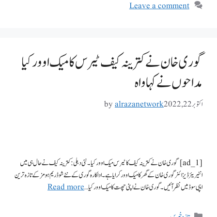
Leave a comment
گوری خان نے کترینہ کیف ٹیرس کا میک اوور کیا
مداحوں نے کہا واہ
اکتوبر 22, 2022
alrazanetwork
by
[ad_1] گوری خان نے کترینہ کیف کا ٹیرس میک اوور کیا۔ نئی دہلی : کترینہ کیف نے حال ہی میں
انٹیریئر ڈیزائنر گوری خان کے گھر کا میک اوور کرایا ہے۔ اداکارہ گوری کے نئے شو ڈریم ہومز کے تازہ ترین
ایپی سوڈ میں نظر آئیں۔ گوری خان نے اپنی چھت کا میک اوور کیا …
Read more
تازہ خبریں