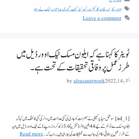
اوور
,
ٹیرس
,
خان
,
کا
,
کترینہ
,
کہا
,
کیا
,
کیف
,
گوری
,
مداحوں
,
میک
,
نے
,
واہ
Leave a comment
ٹویٹر کا کہنا ہے کہ ایلون مسک ٹیک اوور ڈیل میں
طرز عمل پر وفاقی تحقیقات کے تحت ہے۔
اکتوبر 14, 2022
alrazanetwork
by
[ad_1] سوشل میڈیا کمپنی نے جمعرات کو جاری کی گئی عدالت میں دائر کی گئی فائلنگ میں کہا کہ
ایلون مسک سے ٹوئٹر کے لیے 44 بلین ڈالر (تقریباً 3.6 لاکھ کروڑ روپے) کے ٹیک اوور ڈیل میں ان
کے طرز عمل پر وفاقی حکام کی جانب سے تحقیقات کی جا رہی ہیں۔ جب کہ …
Read more