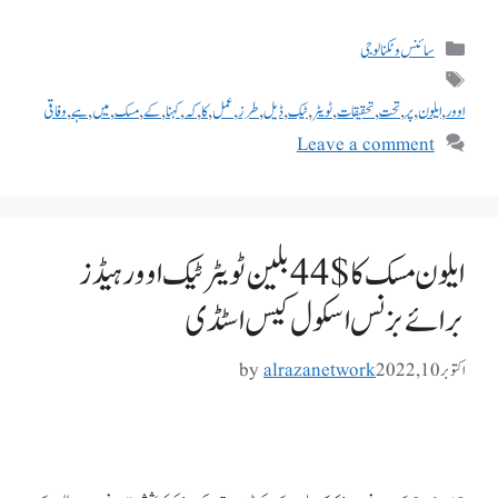
سائنس و ٹکنالوجی
اوور
,
ایلون
,
پر
,
تحت
,
تحقیقات
,
ٹویٹر
,
ٹیک
,
ڈیل
,
طرز
,
عمل
,
کا
,
کہ
,
کہنا
,
کے
,
مسک
,
میں
,
ہے
,
وفاقی
Leave a comment
ایلون مسک کا $44 بلین ٹویٹر ٹیک اوور ہیڈز
برائے بزنس اسکول کیس اسٹڈی
اکتوبر 10, 2022
alrazanetwork
by