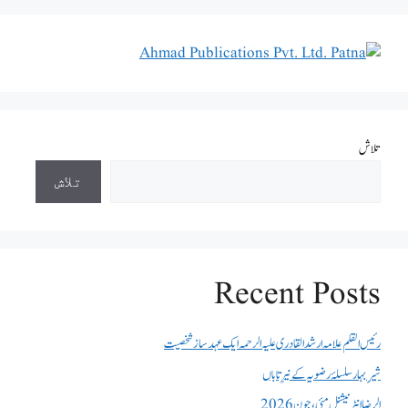
تلاش
تلاش
Recent Posts
رئیس القلم علامہ ارشد القادری علیہ الرحمہ ایک عہد ساز شخصیت
شیرِ بہار سلسلۂ رضویہ کے نیرِ تاباں
الرضا انٹر نیشنل مئی، جون 2026