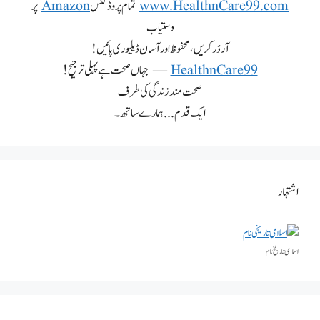
www.HealthnCare99.com
تمام پروڈکٹس
Amazon
پر
دستیاب
آرڈر کریں، محفوظ اور آسان ڈیلیوری پائیں!
HealthnCare99
— جہاں صحت ہے پہلی ترجیح!
صحت مند زندگی کی طرف
ایک قدم... ہمارے ساتھ۔
اشتہار
اسلامی تاریخٰ نام