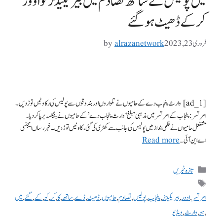
میں پولیس کے ساتھ تصادم میں بیریکیڈز کو اوور
کر کے ڈھیٹ ہو گئے
فروری 23, 2023
alrazanetwork
by
[ad_1] وارث پنجاب دے کے حامیوں نے تلواروں اور بندوقوں سے پولیس کی رکاوٹیں توڑ دیں۔
امرتسر: پنجاب کے امرتسر میں مذہبی مبلغ ‘وارث پنجاب دے’ کے حامیوں نے ہنگامہ برپا کر دیا۔
مشتعل حامیوں نے فلمی انداز میں پولیس کی جانب سے کھڑی کی گئی رکاوٹیں توڑ دیں۔ خبر رساں ایجنسی
اے این آئی …
Read more
تازہ خبریں
امرتسر
,
اوور
,
بیریکیڈز
,
پنجاب
,
پولیس
,
تصادم
,
حامیوں
,
ڈھیٹ
,
ڈے
,
ساتھ
,
کا
,
کر
,
کو
,
کے
,
گئے
,
میں
,
ہو
,
وارث
,
ویڈیو