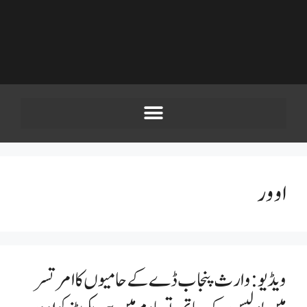
اوور
ویڈیو: وارث پنجاب ڈے کے حامیوں کا امرتسر