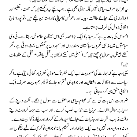
ایسے لوگ پہنچ رہے ہیں جن کے خلاف اقدام قتل تک کے مقدمات ہیں۔
یہ بحران صرف سیاسی نہیں بلکہ سماجی بھی ہے۔ جب بچے یہ دیکھتے ہیں کہ محنت، تعلیم اور
ایمانداری کے بجائے طاقت، پیسہ اور دھونس کامیابی کا راستہ بن چکے ہیں، تو پورا سماج
اخلاقی زوال کی طرف بڑھتا ہے۔
افسوس کی بات یہ ہے کہ میڈیا کا ایک بڑا حصہ بھی اس مسئلے پر خاموش رہتا ہے۔ ٹی وی
مباحثوں میں مذہبی نعروں، پاکستان، مندروں اور مسجدوں پر گھنٹوں بحث ہوتی ہے، مگر
کتنے چینل یہ سوال پوچھتے ہیں کہ اسمبلی میں کتنے ارکان پر قتل یا اقدام قتل کے مقدمات
ہیں؟
یہی وجہ ہے کہ بھارت کی جمہوریت اب ایک خطرناک موڑ پر کھڑی دکھائی دیتی ہے۔ اگر
سیاست سے اخلاقیات، شفافیت اور جوابدہی ختم ہوجائے تو پھر جمہوریت صرف ایک
انتخابی مشق بن کر رہ جاتی ہے۔
ضرورت اس بات کی ہے کہ عوام سیاسی جماعتوں سے سوال پوچھے۔ ٹکٹ دینے کے
معیار پر سوال اٹھائے۔ میڈیا سے جواب طلب کرے۔ اور سب سے بڑھ کر ووٹ دیتے
وقت مذہب، نفرت اور جذبات کے بجائے امیدوار کے کردار اور ریکارڈ کو اہمیت دے۔
ورنہ وہ دن دور نہیں جب ایک ایماندار اور تعلیم یافتہ نوجوان نوکری کے لیے بینکوں اور