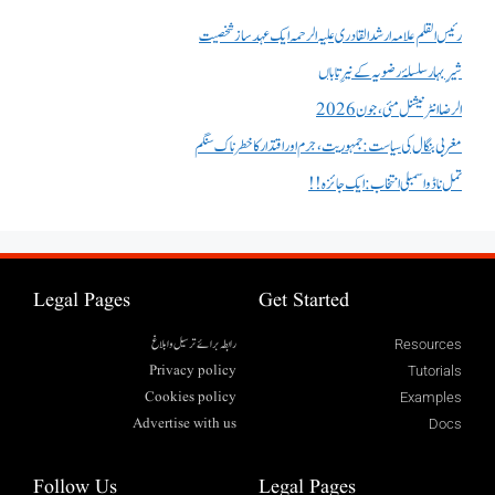
رئیس القلم علامہ ارشد القادری علیہ الرحمہ ایک عہد ساز شخصیت
شیرِ بہار سلسلۂ رضویہ کے نیرِ تاباں
الرضا انٹر نیشنل مئی، جون 2026
مغربی بنگال کی سیاست:جمہوریت، جرم اور اقتدار کا خطرناک سنگم
تمل ناڈو اسمبلی انتخاب : ایک جائزہ !!
Legal Pages
Get Started
رابطہ برائے ترسیل وابلاغ
Resources
Privacy policy
Tutorials
Cookies policy
Examples
Advertise with us
Docs
Follow Us
Legal Pages