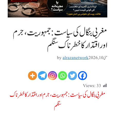
مغربی بنگال کی سیاست:جمہوریت، جرم
اور اقتدار کا خطرناک سنگم
مئی 10, 2026
alrazanetwork
by
Views:
33
مغربی بنگال کی سیاست:
جمہوریت، جرم اور اقتدار کا خطرناک
سنگم