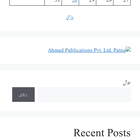
31
30
29
28
27
« مئی
تلاش
تلاش
Recent Posts