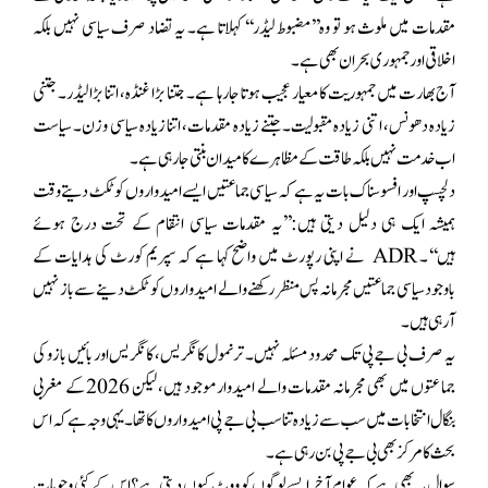
مقدمات میں ملوث ہو تو وہ’’مضبوط لیڈر‘‘ کہلاتا ہے۔ یہ تضاد صرف سیاسی نہیں بلکہ
اخلاقی اور جمہوری بحران بھی ہے۔
آج بھارت میں جمہوریت کا معیار عجیب ہوتا جارہا ہے۔ جتنا بڑا غنڈہ، اتنا بڑا لیڈر۔ جتنی
زیادہ دھونس، اتنی زیادہ مقبولیت۔ جتنے زیادہ مقدمات، اتنا زیادہ سیاسی وزن۔ سیاست
اب خدمت نہیں بلکہ طاقت کے مظاہرے کا میدان بنتی جارہی ہے۔
دلچسپ اور افسوسناک بات یہ ہے کہ سیاسی جماعتیں ایسے امیدواروں کو ٹکٹ دیتے وقت
ہمیشہ ایک ہی دلیل دیتی ہیں:’’یہ مقدمات سیاسی انتقام کے تحت درج ہوئے
ہیں‘‘۔ ADR نے اپنی رپورٹ میں واضح کہا ہے کہ سپریم کورٹ کی ہدایات کے
باوجود سیاسی جماعتیں مجرمانہ پس منظر رکھنے والے امیدواروں کو ٹکٹ دینے سے باز نہیں
آرہی ہیں۔
یہ صرف بی جے پی تک محدود مسئلہ نہیں۔ ترنمول کانگریس، کانگریس اور بائیں بازو کی
جماعتوں میں بھی مجرمانہ مقدمات والے امیدوار موجود ہیں، لیکن 2026 کے مغربی
بنگال انتخابات میں سب سے زیادہ تناسب بی جے پی امیدواروں کا تھا۔ یہی وجہ ہے کہ اس
بحث کا مرکز بھی بی جے پی بن رہی ہے۔
سوال یہ بھی ہے کہ عوام آخر ایسے لوگوں کو ووٹ کیوں دیتی ہے؟اس کے کئی وجوہات