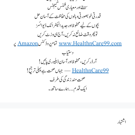
سستے اور معیاری فٹنس گیجٹس
قدرتی خوبصورتی و بالوں کی حفاظت کے آسان حل
بچوں کے لیے محفوظ اور جدید الیکٹرانک ڈیوائسز
تو پھر وقت ضائع نہ کریں، آج ہی وزٹ کریں
www.HealthnCare99.com
تمام پروڈکٹس
Amazon
پر
دستیاب
آرڈر کریں، محفوظ اور آسان ڈیلیوری پائیں!
HealthnCare99
— جہاں صحت ہے پہلی ترجیح!
صحت مند زندگی کی طرف
ایک قدم... ہمارے ساتھ۔
اشتہار