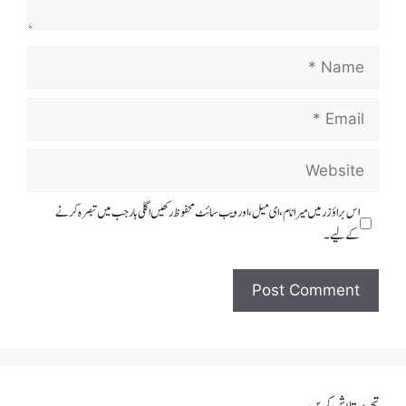
اس براؤزر میں میرا نام، ای میل، اور ویب سائٹ محفوظ رکھیں اگلی بار جب میں تبصرہ کرنے
کےلیے۔