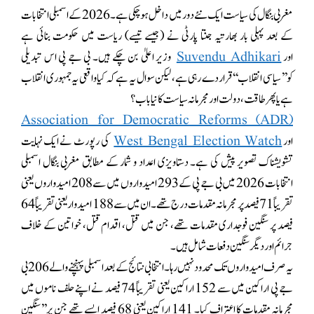
مغربی بنگال کی سیاست ایک نئے دور میں داخل ہوچکی ہے۔ 2026 کے اسمبلی انتخابات
کے بعد پہلی بار بھارتیہ جنتا پارٹی نے (جیسے تیسے) ریاست میں حکومت بنائی ہے
اور
Suvendu Adhikari
وزیر اعلیٰ بن چکے ہیں۔ بی جے پی اس تبدیلی
کو’’سیاسی انقلاب‘‘قرار دے رہی ہے، لیکن سوال یہ ہے کہ کیا واقعی یہ جمہوری انقلاب
ہے یا پھر طاقت، دولت اور مجرمانہ سیاست کا نیا باب؟
Association for Democratic Reforms (ADR)
اور
West Bengal Election Watch
کی رپورٹ نے ایک نہایت
تشویشناک تصویر پیش کی ہے۔ دستاویزی اعداد و شمار کے مطابق مغربی بنگال اسمبلی
انتخابات 2026 میں بی جے پی کے 293 امیدواروں میں سے 208 امیدواروں یعنی
تقریباً 71 فیصد پر مجرمانہ مقدمات درج تھے۔ ان میں سے 188 امیدوار یعنی تقریباً 64
فیصد پر سنگین فوجداری مقدمات تھے، جن میں قتل، اقدام قتل، خواتین کے خلاف
جرائم اور دیگر سنگین دفعات شامل ہیں۔
یہ صرف امیدواروں تک محدود نہیں رہا۔ انتخابی نتائج کے بعد اسمبلی پہنچنے والے 206 بی
جے پی اراکین میں سے 152 اراکین یعنی تقریباً 74 فیصد نے اپنے حلف ناموں میں
مجرمانہ مقدمات کا اعتراف کیا۔ 141 اراکین یعنی 68 فیصد ایسے تھے جن پر’’سنگین