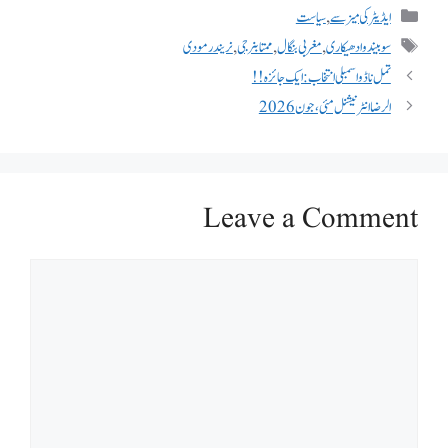
ایڈیٹر کی میز سے
,
سیاست
سوبیندو ادھیکاری
,
مغربی بنگال
,
ممتابنرجی
,
نریندر مودی
تمل ناڈو اسمبلی انتخاب : ایک جائزہ !!
الرضا انٹر نیشنل مئی، جون 2026
Leave a Comment