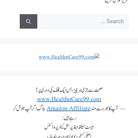
تحریر تلاش کریں
صحت سے جڑی ہر چیز، بس ایک کلک کی دوری پر!
www.HealthnCare99.com
— آپ کا بھروسے مند
Amazon Affiliate
بلاگ اگر آپ تلاش کر
رہے ہیں:
بیسٹ ہیلتھ اینڈ پرسنل کیئر پروڈکٹس
اصلی کسٹمر ریویوز اور درجہ بندیاں