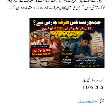
کمپنیوں کے سامنے اپنی’’کریڈٹ ہسٹری‘‘ ثابت کرتا پھرے گا، جبکہ ملک کے اقتدار پر وہ
لوگ قابض ہوں گے جن کی اصل پہچان صرف طاقت، خوف اور مقدمات ہوں گے۔
احمدرضا صابری، پٹنہ
10.05.2026
شائع کردہ:
الرضا نیٹ ورک