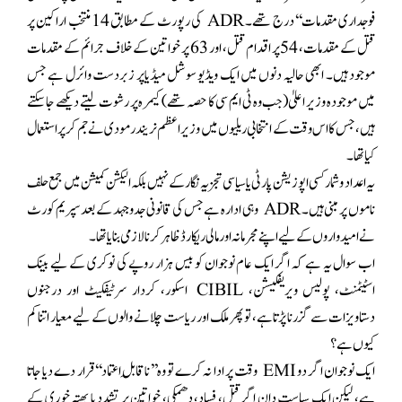
فوجداری مقدمات‘‘درج تھے۔ ADR کی رپورٹ کے مطابق 14 منتخب اراکین پر
قتل کے مقدمات، 54 پر اقدام قتل، اور 63 پر خواتین کے خلاف جرائم کے مقدمات
موجود ہیں۔ ابھی حالیہ دنوں میں ایک ویڈیو سوشل میڈیاپر زبردست وائرل ہے جس
میں موجودہ وزیر اعلیٰ(جب وہ ٹی ایم سی کا حصہ تھے) کیمرہ پر رشوت لیتے دیکھے جاسکتے
ہیں، جس کا اس وقت کے انتخابی ریلیوں میں وزیراعظم نریندرمودی نے جم کر پراستعمال
کیا تھا۔
یہ اعداد و شمار کسی اپوزیشن پارٹی یا سیاسی تجزیہ نگار کے نہیں بلکہ الیکشن کمیشن میں جمع حلف
ناموں پر مبنی ہیں۔ ADR وہی ادارہ ہے جس کی قانونی جدوجہد کے بعد سپریم کورٹ
نے امیدواروں کے لیے اپنے مجرمانہ اور مالی ریکارڈ ظاہر کرنا لازمی بنایا تھا۔
اب سوال یہ ہے کہ اگر ایک عام نوجوان کو بیس ہزار روپے کی نوکری کے لیے بینک
اسٹیٹمنٹ، پولیس ویریفکیشن، CIBIL اسکور، کردار سرٹیفکیٹ اور درجنوں
دستاویزات سے گزرنا پڑتا ہے، تو پھر ملک اور ریاست چلانے والوں کے لیے معیار اتنا کم
کیوں ہے؟
ایک نوجوان اگر دو EMI وقت پر ادا نہ کرے تو وہ’’ناقابلِ اعتماد‘‘قرار دے دیا جاتا
ہے، لیکن ایک سیاست دان اگر قتل، فساد، دھمکی، خواتین پر تشدد یا بھتہ خوری کے