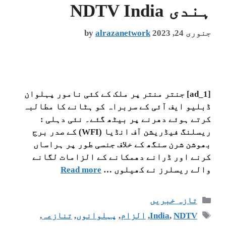
ہندی NDTV India
جنوری 24, 2023
alrazanetwork
by
[ad_1] جنتر منتر پر ملک کے کئی نامور پہلوان
ڈبلیو ایف آئی کے سربراہ کو ہٹانے کا مطالبہ
کرتے ہوئے دھرنے پر بیٹھ گئے۔ نئی دہلی :
ریسلنگ فیڈریشن آف انڈیا (WFI) کے صدر برج
بھوشن شرن سنگھ کے خلاف جنسی طور پر ہراساں
کرنے اور ڈرانے دھمکانے کے الزامات لگانے
والے ریسلرز نے کھیلوں …
Read more
تازہ خبریں
NDTV
,
India
,
الزام
,
پہلوانوں
,
تنازعہ
,