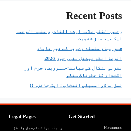
Recent Posts
رئیس القلم علامہ ارشد القادری علیہ الرحمہ
ایک عہد ساز شخصیت
شیرِ بہار سلسلۂ رضویہ کے نیرِ تاباں
الرضا انٹر نیشنل مئی، جون 2026
مغربی بنگال کی سیاست:جمہوریت، جرم اور
اقتدار کا خطرناک سنگم
تمل ناڈو اسمبلی انتخاب : ایک جائزہ !!
Legal Pages
Get Started
Resources
رابطہ برائے ترسیل وابلاغ