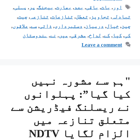
اور
,
بات
,
باقی
,
بعد
,
بھارت
,
بیجنگ
,
پر
,
پہلی
,
تبادلہ
,
تجاویز
,
تعطل
,
تنازعات
,
تنازعہ
,
چیت
,
چین
,
خیال
,
درمیان
,
دستبرداری
,
ذاتی
,
سے
,
علاقوں
,
کی
,
کیا
,
کے
,
لداخ
,
مشرقی
,
میں
,
نے
,
ہندوستان
Leave a comment
"ہم سے مشورہ نہیں
کیا گیا”: پہلوانوں
نے ریسلنگ فیڈریشن سے
متعلق تنازعہ میں
الزام لگایا NDTV