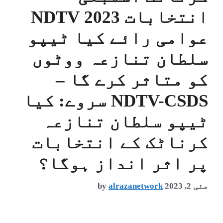
انتخابات 2023 NDTV
عوامی رائے کیا ٹیپو
سلطان تنازعہ ووٹوں
کو متاثر کرے گا –
NDTV-CSDS سروے: کیا
ٹیپو سلطان تنازعہ
کرناٹک کے انتخابات
پر اثر انداز ہوگا؟
مئی 2, 2023
alrazanetwork
by