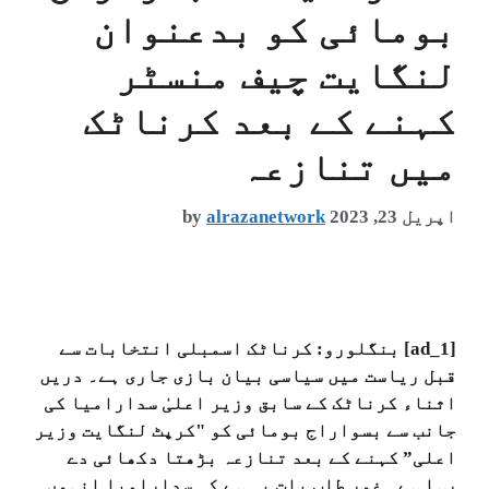
بومائی کو بدعنوان
لنگایت چیف منسٹر
کہنے کے بعد کرناٹک
میں تنازعہ
اپریل 23, 2023
alrazanetwork
by
[ad_1] بنگلورو: کرناٹک اسمبلی انتخابات سے
قبل ریاست میں سیاسی بیان بازی جاری ہے۔ دریں
اثناء کرناٹک کے سابق وزیر اعلیٰ سدارامیا کی
جانب سے بسواراج بومائی کو "کرپٹ لنگایت وزیر
اعلی” کہنے کے بعد تنازعہ بڑھتا دکھائی دے
رہا ہے۔ غور طلب بات یہ ہے کہ سدارامیا انہوں