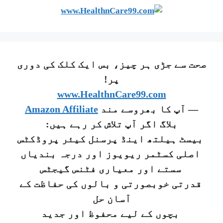
صحت سے جڑی ہر چیز، بس ایک کلک کی دوری
پر!
www.HealthnCare99.com
— آپ کا بھروسے مند
Amazon Affiliate
بلاگ اگر آپ تلاش کر رہے ہیں:
بیسٹ ہیلتھ اینڈ پرسنل کیئر پروڈکٹس
اصلی کسٹمر ریویوز اور درجہ بندیاں
سستے اور معیاری فٹنس گیجٹس
قدرتی خوبصورتی و بالوں کی حفاظت کے
آسان حل
بچوں کے لیے محفوظ اور جدید