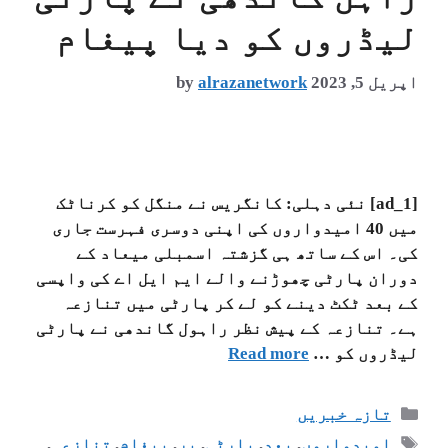
لیڈروں کو دیا پیغام
اپریل 5, 2023
alrazanetwork
by
[ad_1] نئی دہلی: کانگریس نے منگل کو کرناٹک
میں 40 امیدواروں کی اپنی دوسری فہرست جاری
کی۔ اس کے ساتھ ہی گزشتہ اسمبلی میعاد کے
دوران پارٹی چھوڑنے والے ایم ایل اے کی واپسی
کے بعد ٹکٹ دینے کو لے کر پارٹی میں تنازعہ
ہے۔ تنازعہ کے پیش نظر راہول گاندھی نے پارٹی
لیڈروں کو …
Read more
تازہ خبریں
امیدواروں
,
بعد
,
پارٹی
,
پر
,
پیغام
,
تنازعہ
,