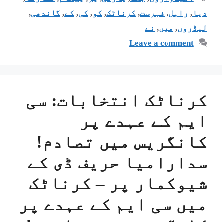
دیا
,
راہل
,
فہرست
,
کرناٹک
,
کو
,
کی
,
کے
,
گاندھی
,
لیڈروں
,
میں
,
نے
Leave a comment
کرناٹک انتخابات: سی
ایم کے عہدے پر
کانگریس میں تصادم!
سدارامیا حریف ڈی کے
شیوکمار پر – کرناٹک
میں سی ایم کے عہدے پر