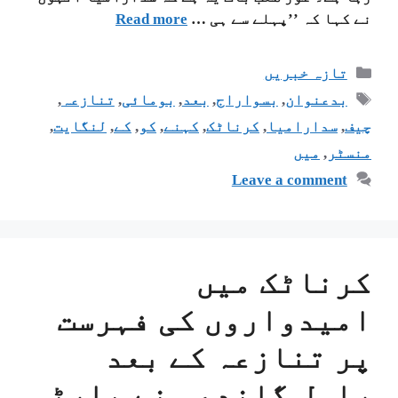
نے کہا کہ ’’پہلے سے ہی …
Read more
تازہ خبریں
بدعنوان
,
بسواراج
,
بعد
,
بومائی
,
تنازعہ
,
چیف
,
سدارامیا
,
کرناٹک
,
کہنے
,
کو
,
کے
,
لنگایت
,
منسٹر
,
میں
Leave a comment
کرناٹک میں
امیدواروں کی فہرست
پر تنازعہ کے بعد
راہل گاندھی نے پارٹی