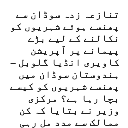
تنازعہ زدہ سوڈان سے
پھنسے ہوئے شہریوں کو
نکالنے کے لیے بڑے
پیمانے پر آپریشن
کاویری انڈیا گلوبل –
ہندوستان سوڈان میں
پھنسے شہریوں کو کیسے
بچا رہا ہے؟ مرکزی
وزیر نے بتایا کہ کن
ممالک سے مدد مل رہی