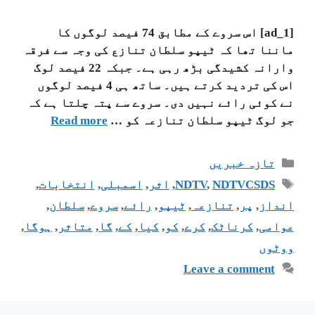
[ad_1] اس سروے کے مطابق 74 فیصد لوگوں کا
ماننا تھا کہ ٹیپو سلطان تنازع کی وجہ سے فرقہ
وارانہ کشیدگی بڑھ رہی ہے۔ جبکہ 22 فیصد لوگ
اس کی تردید کرتے ہیں۔ ساتھ ہی 4 فیصد لوگوں
نے کوئی رائے نہیں دی۔ سروے سے پتہ چلتا ہے کہ
جو لوگ ٹیپو سلطان تنازعہ کو …
Read more
تازہ خبریں
NDTVCSDS
,
NDTV
,
اثر
,
اسمبلی
,
انتخابات
,
انداز
,
پر
,
تنازعہ
,
ٹیپو
,
رائے
,
سروے
,
سلطان
,
عوامی
,
کرناٹک
,
کرے
,
کو
,
کیا
,
کے
,
گا
,
متاثر
,
ہوگا
,
ووٹوں
Leave a comment