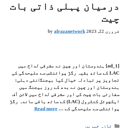
درمیان پہلی ذاتی بات
چیت
فروری 22, 2023
alrazanetwork
by
[ad_1] ہندوستان اور چین نے مشرقی لداخ میں
LAC کے ساتھ بقیہ رگڑ پوائنٹس سے علیحدگی کی
تجاویز پر تبادلہ خیال کیا بیجنگ/نئی دہلی:
ہندوستان اور چین نے بدھ کے روز بیجنگ میں
سفارتی بات چیت کی اور مشرقی لداخ میں لائن آف
ایکچوئل کنٹرول (LAC) کے ساتھ باقی ماندہ رگڑ
پوائنٹس سے علیحدگی کے …
Read more
تازہ خبریں