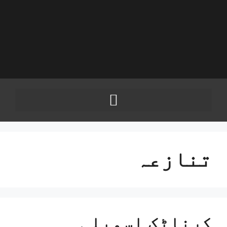
تنازعہ
کرناٹک اسمبلی