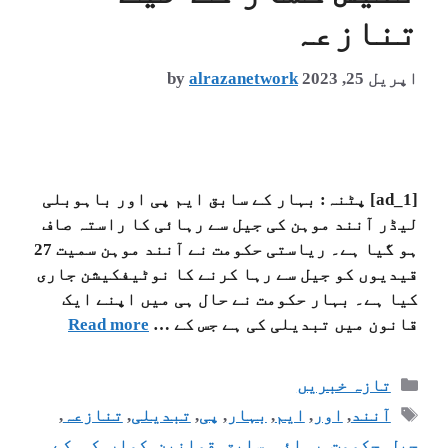
تنازعہ
اپریل 25, 2023
alrazanetwork
by
[ad_1] پٹنہ: بہار کے سابق ایم پی اور باہوبلی
لیڈر آنند موہن کی جیل سے رہائی کا راستہ صاف
ہو گیا ہے۔ ریاستی حکومت نے آنند موہن سمیت 27
قیدیوں کو جیل سے رہا کرنے کا نوٹیفکیشن جاری
کیا ہے۔ بہار حکومت نے حال ہی میں اپنے ایک
قانون میں تبدیلی کی ہے جس کے …
Read more
تازہ خبریں
آنند
,
اور
,
ایم
,
بہار
,
پی
,
تبدیلی
,
تنازعہ
,
جیل
,
حکومت
,
رہائی
,
سابق
,
قوانین
,
کمار
,
کی
,
کے
,