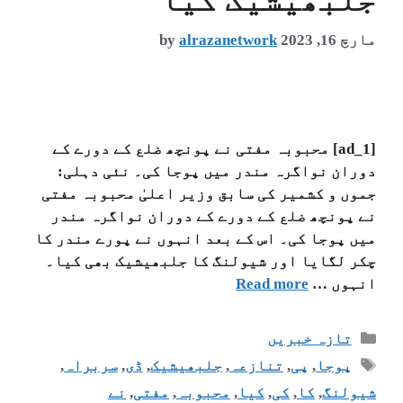
جلبھیشیک کیا
مارچ 16, 2023
alrazanetwork
by
[ad_1] محبوبہ مفتی نے پونچھ ضلع کے دورے کے
دوران نواگرہ مندر میں پوجا کی۔ نئی دہلی:
جموں و کشمیر کی سابق وزیر اعلیٰ محبوبہ مفتی
نے پونچھ ضلع کے دورے کے دوران نواگرہ مندر
میں پوجا کی۔ اس کے بعد انہوں نے پورے مندر کا
چکر لگایا اور شیولنگ کا جلبھیشیک بھی کیا۔
انہوں …
Read more
تازہ خبریں
پوجا
,
پی
,
تنازعہ
,
جلبھیشیک
,
ڈی
,
سربراہ
,
شیولنگ
,
کا
,
کی
,
کیا
,
محبوبہ
,
مفتی
,
نے