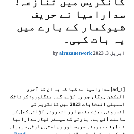
کانگریس میں تنازعہ!
سدارامیا نے حریف
شیوکمار کے بارے میں
یہ بات کہی۔
اپریل 3, 2023
alrazanetwork
by
[ad_1] سدارامیا نے کہا کہ یہ ان کا آخری
الیکشن ہوگا، جو وہ لڑیں گے۔ بنگلورو: کرناٹک
اسمبلی انتخابات 2023 میں کانگریس کی
اندرونی دھڑے بندی اور اندرونی لڑائی کھل کر
سامنے آئی ہے۔ پارٹی کے سینئر لیڈر سدارامیا
نے اپنے دیرینہ حریف اور ریاستی پارٹی سربراہ