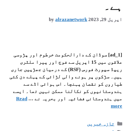
ہے۔
اپریل 29, 2023
alrazanetwork
by
[ad_1] سوڈان کے دارالحکومت خرطوم اور پڑوسی
علاقوں میں 15 اپریل سے فوج اور پیرا ملٹری
ریپڈ سپورٹ فورس (RSF) کے درمیان جھڑپیں جاری
ہیں۔ سڑکوں پر ہونے والی لڑائی کے پہلے دن کئی
طیاروں کو نقصان پہنچا۔ اس ہوائی اڈے سے
ہندوستانیوں کو نکالنا ممکن نہیں تھا۔ ایسے
میں ہندوستانی فضائیہ اور بحریہ نے …
Read
more
تازہ خبریں