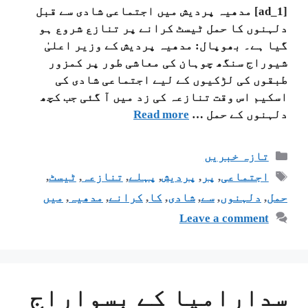
[ad_1] مدھیہ پردیش میں اجتماعی شادی سے قبل
دلہنوں کا حمل ٹیسٹ کرانے پر تنازع شروع ہو
گیا ہے۔ بھوپال: مدھیہ پردیش کے وزیر اعلیٰ
شیوراج سنگھ چوہان کی معاشی طور پر کمزور
طبقوں کی لڑکیوں کے لیے اجتماعی شادی کی
اسکیم اس وقت تنازعہ کی زد میں آ گئی جب کچھ
دلہنوں کے حمل …
Read more
تازہ خبریں
اجتماعی
,
پر
,
پردیش
,
پہلے
,
تنازعہ
,
ٹیسٹ
,
حمل
,
دلہنوں
,
سے
,
شادی
,
کا
,
کرانے
,
مدھیہ
,
میں
Leave a comment
سدارامیا کے بسواراج