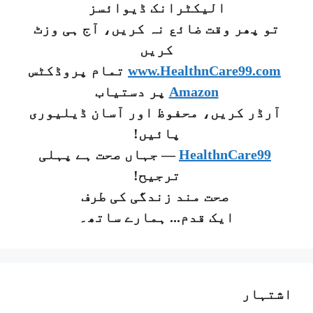
الیکٹرانک ڈیوائسز
تو پھر وقت ضائع نہ کریں، آج ہی وزٹ
کریں
www.HealthnCare99.com
تمام پروڈکٹس
Amazon
پر دستیاب
آرڈر کریں، محفوظ اور آسان ڈیلیوری
پائیں!
HealthnCare99
— جہاں صحت ہے پہلی
ترجیح!
صحت مند زندگی کی طرف
ایک قدم... ہمارے ساتھ۔
اشتہار