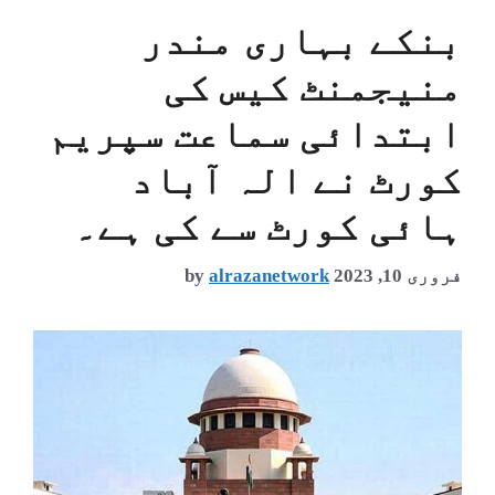
بنکے بہاری مندر
منیجمنٹ کیس کی
ابتدائی سماعت سپریم
کورٹ نے الہ آباد
ہائی کورٹ سے کی ہے۔
فروری 10, 2023
alrazanetwork
by