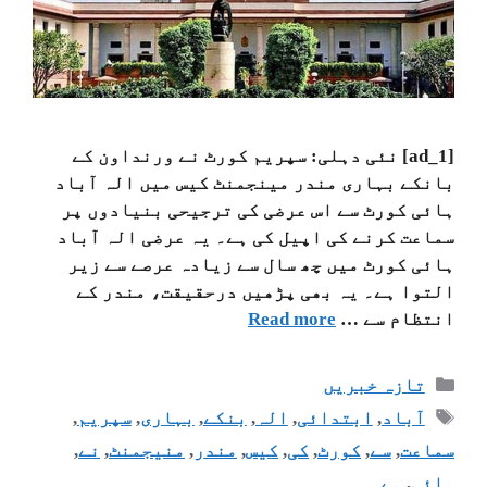
[ad_1] نئی دہلی: سپریم کورٹ نے ورنداون کے
بانکے بہاری مندر مینجمنٹ کیس میں الہ آباد
ہائی کورٹ سے اس عرضی کی ترجیحی بنیادوں پر
سماعت کرنے کی اپیل کی ہے۔ یہ عرضی الہ آباد
ہائی کورٹ میں چھ سال سے زیادہ عرصے سے زیر
التوا ہے۔ یہ بھی پڑھیں درحقیقت، مندر کے
انتظام سے …
Read more
تازہ خبریں
آباد
,
ابتدائی
,
الہ
,
بنکے
,
بہاری
,
سپریم
,
سماعت
,
سے
,
کورٹ
,
کی
,
کیس
,
مندر
,
منیجمنٹ
,
نے
,
ہائی
,
ہے