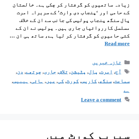
زیادہ ساتھیوں کو گرفتار کر چکی ہے۔ خالصتان
کے حامی اور ‘پنجاب دی وارث’ کے سربراہ امرت
پال سنگھ پنجاب پولیس کی جانب سے ان کے خلاف
مسلسل کارروائیاں جاری ہیں۔ پولیس نے ان کے
کئی حامیوں کو گرفتار کر لیا ہے، ساتھ ہی ان …
Read more
تازہ خبریں
آج
,
امرت
,
پال
,
پٹیشن
,
تلاش
,
جاری
,
چوتھے
,
دن
,
سماعت
,
سنگھ
,
کارپس
,
کورٹ
,
کی
,
میں
,
ہائی
,
ہیبیس
,
ہے
Leave a comment
سپریم کورٹ میں