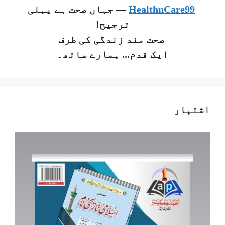
HealthnCare99
— جہاں صحت ہے پہلی
ترجیح!
صحت مند زندگی کی طرف
ایک قدم... ہمارے ساتھ۔
اشتہار