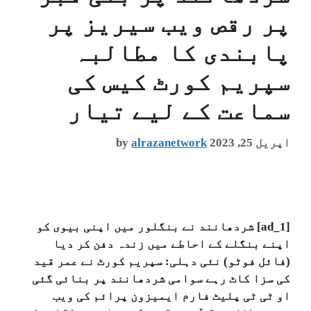
پر رقص ویب سیریز پر
پابندی کا مطالبہ
سپریم کورٹ کیس کی
سماعت کے لیے تیار
اپریل 25, 2023
alrazanetwork
by
[ad_1] شردھانند نے بنگلور میں اپنی بیوی کو
اپنے بنگلے کے احاطے میں زندہ دفن کر دیا
(فائل فوٹو) نئی دہلی: سپریم کورٹ نے عمر قید
کی سزا کاٹ رہے سوامی شردھانند پر بنائی گئی
او ٹی ٹی پلیٹ فارم ایمیزون پرائم کی ویب