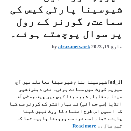
شیوسینا پارٹی کیس کی
سماعت، گورنر کے رول
پر سوال پوچھتے ہوئے۔
مارچ 15, 2023
alrazanetwork
by
[ad_1] شیوسینا بنام شیو سینا معاملے میں آج
سپریم کورٹ میں سماعت ہوئی۔ نئی دہلی: شیو
سینا بمقابلہ شیو سینا کیس میں چیف جسٹس آف
انڈیا (سی جے آئی) نے مہاراشٹر کے گورنر سے کہا
کہ انہیں اس طرح اعتماد کا ووٹ نہیں کہنا
چاہئے تھا۔ اسے خود سے پوچھنا چاہیے تھا کہ
تین سال …
Read more