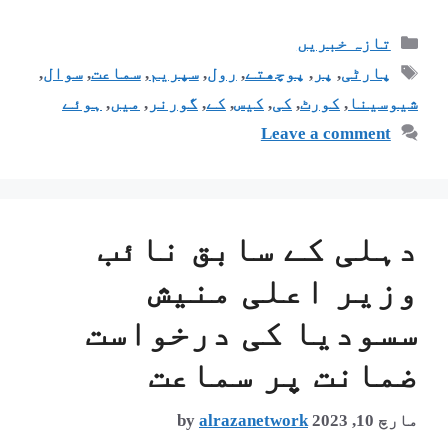
تازہ خبریں
پارٹی
,
پر
,
پوچھتے
,
رول
,
سپریم
,
سماعت
,
سوال
,
شیوسینا
,
کورٹ
,
کی
,
کیس
,
کے
,
گورنر
,
میں
,
ہوئے
Leave a comment
دہلی کے سابق نائب
وزیر اعلی منیش
سسودیا کی درخواست
ضمانت پر سماعت
مارچ 10, 2023
alrazanetwork
by