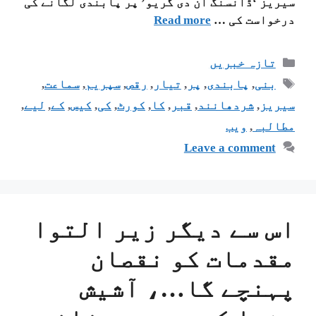
سیریز ‘ڈانسنگ آن دی گریو’ پر پابندی لگانے کی
درخواست کی …
Read more
تازہ خبریں
بنی
,
پابندی
,
پر
,
تیار
,
رقص
,
سپریم
,
سماعت
,
سیریز
,
شردھانند
,
قبر
,
کا
,
کورٹ
,
کی
,
کیس
,
کے
,
لیے
,
مطالبہ
,
ویب
Leave a comment
اس سے دیگر زیر التوا
مقدمات کو نقصان
پہنچے گا…، آشیش