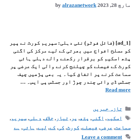
مارچ 28, 2023
alrazanetwork
by
[ad_1] (فائل فوٹو) نئی دہلی: سپریم کورٹ نے پیر
کو مسلح افواج میں بھرتی کے لیے مرکز کی اگنی
پتھ اسکیم کو برقرار رکھنے والے دہلی ہائی
کورٹ کے فیصلے کو چیلنج کرنے والی ایک عرضی پر
سماعت کرنے پر اتفاق کیا۔ یہ بھی پڑھیں چیف
جسٹس ڈی وائی چندر چوڑ اور جسٹس پی ایس۔ …
Read more
تازہ خبریں
اسکیم
,
اگنی
,
پتھ
,
پر
,
تیار
,
خلاف
,
دہلی
,
سپریم
,
سماعت
,
عرضی
,
فیصلے
,
کورٹ
,
کی
,
کے
,
لیے
,
ہائی
,
ہے
Leave a comment