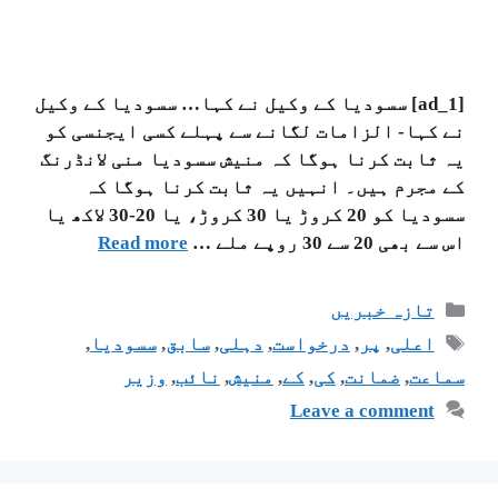
[ad_1] سسودیا کے وکیل نے کہا… سسودیا کے وکیل
نے کہا- الزامات لگانے سے پہلے کسی ایجنسی کو
یہ ثابت کرنا ہوگا کہ منیش سسودیا منی لانڈرنگ
کے مجرم ہیں۔ انہیں یہ ثابت کرنا ہوگا کہ
سسودیا کو 20 کروڑ یا 30 کروڑ، یا 20-30 لاکھ یا
اس سے بھی 20 سے 30 روپے ملے …
Read more
تازہ خبریں
اعلی
,
پر
,
درخواست
,
دہلی
,
سابق
,
سسودیا
,
سماعت
,
ضمانت
,
کی
,
کے
,
منیش
,
نائب
,
وزیر
Leave a comment