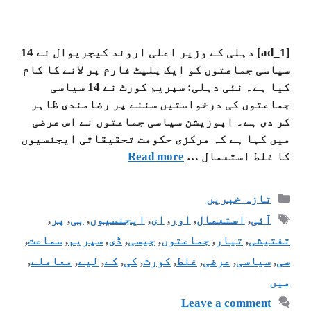
[ad_1] دہلی کے وزیر اعلی اروند کیجریوال نے 14
سیاسی جماعتوں کو ایک پلیٹ فارم پر لانے کا کام
کیا ہے۔ نئی دہلی: سپریم کورٹ نے 14 سیاسی
جماعتوں کی درخواستیں سننے پر رضامندی ظاہر
کر دی ہے۔ اپوزیشن سیاسی جماعتوں نے اس عرضی
میں کہا ہے کہ مرکزی حکومت تحقیقاتی ایجنسیوں
کا غلط استعمال …
Read more
تازہ خبریں
آئی
,
استعمال
,
اور
,
ای
,
ایجنسیوں
,
بی
,
پر
,
تفتیشی
,
تیار
,
جماعتوں
,
جیسی
,
ڈی
,
سپریم
,
سماعت
,
سی
,
سیاسی
,
عرضی
,
غلط
,
کورٹ
,
کی
,
کے
,
لیے
,
معاملے
,
میں
Leave a comment