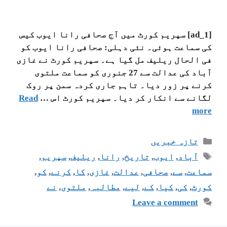
[ad_1] سپریم کورٹ میں آج صحافی رانا ایوب کیس
کی سماعت ہوئی۔ نئی دہلی: صحافی رانا ایوب کو
فی الحال ریلیف مل گیا ہے۔ سپریم کورٹ نے غازی
آباد کی عدالت سے 27 جنوری کو سماعت ملتوی
کرنے پر زور دیا۔ تاہم جاری کردہ سمن پر روک
لگانے سے انکار کر دیا۔ سپریم کورٹ اس …
Read
more
تازہ خبریں
آباد
,
ایوب
,
تاریخ
,
رانا
,
ریلیف
,
سپریم
,
سماعت
,
سے
,
صحافی
,
عدالت
,
غازی
,
کا
,
کرنے
,
کو
,
کورٹ
,
کی
,
کیا
,
کے
,
لیے
,
مطالبہ
,
ملتوی
,
نے
Leave a comment