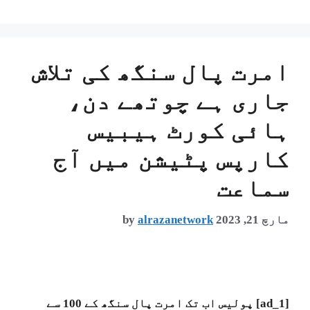
امرت پال سنگھ کی تلاش
جاری ہے چوتھے دن،
ہائی کورٹ ہیبیس
کارپس پٹیشن میں آج
سماعت
مارچ 21, 2023
alrazanetwork
by
[ad_1] پولیس اب تک امرت پال سنگھ کے 100 سے