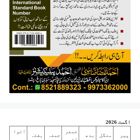
اگست 2026
جمعر
اتوا
پیر
منگل
بدھ
جمعہ
ہفتہ
ات
ر