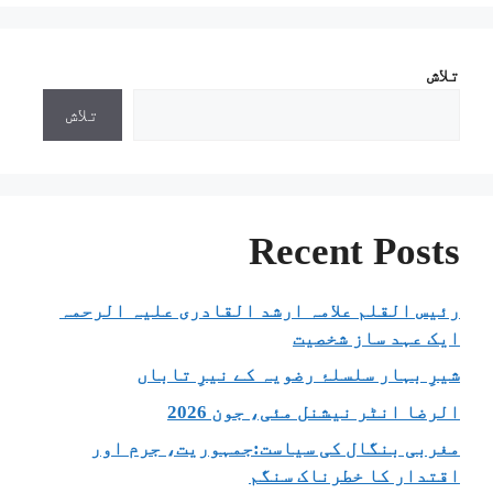
تلاش
تلاش
Recent Posts
رئیس القلم علامہ ارشد القادری علیہ الرحمہ
ایک عہد ساز شخصیت
شیرِ بہار سلسلۂ رضویہ کے نیرِ تاباں
الرضا انٹر نیشنل مئی، جون 2026
مغربی بنگال کی سیاست:جمہوریت، جرم اور
اقتدار کا خطرناک سنگم