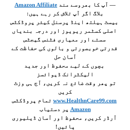
— آپ کا بھروسے مند
Amazon Affiliate
بلاگ اگر آپ تلاش کر رہے ہیں:
بیسٹ ہیلتھ اینڈ پرسنل کیئر پروڈکٹس
اصلی کسٹمر ریویوز اور درجہ بندیاں
سستے اور معیاری فٹنس گیجٹس
قدرتی خوبصورتی و بالوں کی حفاظت کے
آسان حل
بچوں کے لیے محفوظ اور جدید
الیکٹرانک ڈیوائسز
تو پھر وقت ضائع نہ کریں، آج ہی وزٹ
کریں
www.HealthnCare99.com
تمام پروڈکٹس
Amazon
پر دستیاب
آرڈر کریں، محفوظ اور آسان ڈیلیوری
پائیں!