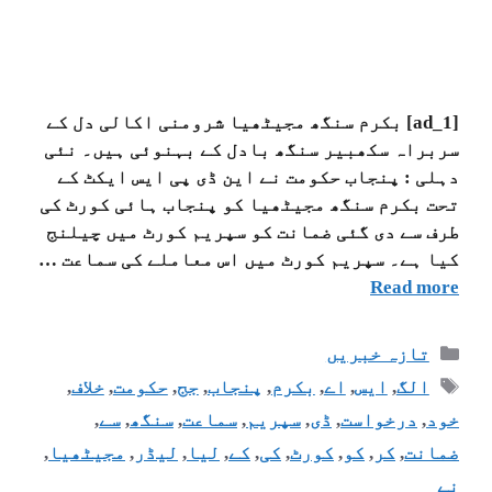
[ad_1] بکرم سنگھ مجیٹھیا شرومنی اکالی دل کے
سربراہ سکھبیر سنگھ بادل کے بہنوئی ہیں۔ نئی
دہلی : پنجاب حکومت نے این ڈی پی ایس ایکٹ کے
تحت بکرم سنگھ مجیٹھیا کو پنجاب ہائی کورٹ کی
طرف سے دی گئی ضمانت کو سپریم کورٹ میں چیلنج
کیا ہے۔ سپریم کورٹ میں اس معاملے کی سماعت …
Read more
تازہ خبریں
الگ
,
ایس
,
اے
,
بکرم
,
پنجاب
,
جج
,
حکومت
,
خلاف
,
خود
,
درخواست
,
ڈی
,
سپریم
,
سماعت
,
سنگھ
,
سے
,
ضمانت
,
کر
,
کو
,
کورٹ
,
کی
,
کے
,
لیا
,
لیڈر
,
مجیٹھیا
,
نے