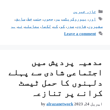
تازہ خبریں
اور
,
بیوروکریٹس
,
پر
,
ججوں
,
جنس
,
خط
,
سابق
,
سفیروں
,
شادی
,
صدر
,
کو
,
کے
,
لکھا
,
معاملے
,
نے
,
ہم
Leave a comment
مدھیہ پردیش میں
اجتماعی شادی سے پہلے
دلہنوں کا حمل ٹیسٹ
کرانے پر تنازعہ
اپریل 24, 2023
alrazanetwork
by