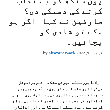
پون سنگھ کو بے نقاب
کرنے کی دھمکی دی؟
صارفین نے کہا- اگر ہو
سکے تو شادی کو
بچائیں۔
نومبر 9, 2022
alrazanetwork
by
[ad_1] پون سنگھ-جیوتی سنگھ – تصویر: سوشل
میڈیا خبر سنو خبر سنو پون سنگھ بھوجپوری
سنیما کے مشہور ستاروں میں سے ایک ہیں۔ اپنی
اداکاری کی وجہ سے وہ مداحوں کے دلوں پر راج
کرتے ہیں۔ پون سنگھ اپنے گانوں اور اداکاری