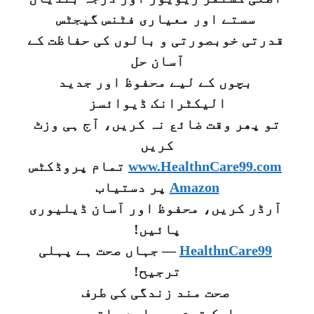
سستے اور معیاری فٹنس گیجٹس
قدرتی خوبصورتی و بالوں کی حفاظت کے
آسان حل
بچوں کے لیے محفوظ اور جدید
الیکٹرانک ڈیوائسز
تو پھر وقت ضائع نہ کریں، آج ہی وزٹ
کریں
www.HealthnCare99.com
تمام پروڈکٹس
Amazon
پر دستیاب
آرڈر کریں، محفوظ اور آسان ڈیلیوری
پائیں!
HealthnCare99
— جہاں صحت ہے پہلی
ترجیح!
صحت مند زندگی کی طرف
ایک قدم... ہمارے ساتھ۔