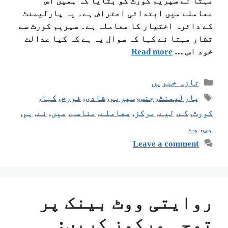
مہتا نے سپریم کورٹ کو بتایا کہ ہمیں اس
معاملے میں ابتدائی اعتراض ہے۔ یہ پارلیمنٹ
کے دائرہ اختیار کا معاملہ ہے۔ سپریم کورٹ سے
تشار مہتا نے کہا کہ سوال یہ ہے کہ کیا عدالت
خود اس …
Read more
تازہ خبریں
پارلیمنٹ
,
جنس
,
سپریم
,
شادی
,
فورم
,
کہا
,
کورٹ
,
کے
,
لیے
,
مرکز
,
معاملے
,
مناسب
,
میں
,
نے
,
ہم
,
ہی
,
ہے
Leave a comment
روایتی ووٹ بینک پر
توجہ مرکوز کریں: