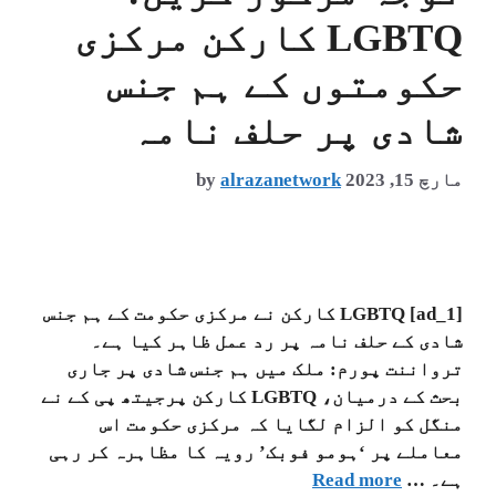
LGBTQ کارکن مرکزی
حکومتوں کے ہم جنس
شادی پر حلف نامہ
مارچ 15, 2023
alrazanetwork
by
[ad_1] LGBTQ کارکن نے مرکزی حکومت کے ہم جنس
شادی کے حلف نامہ پر رد عمل ظاہر کیا ہے۔
ترواننت پورم: ملک میں ہم جنس شادی پر جاری
بحث کے درمیان، LGBTQ کارکن پرجیتھ پی کے نے
منگل کو الزام لگایا کہ مرکزی حکومت اس
معاملے پر ‘ہومو فوبک’ رویہ کا مظاہرہ کر رہی
ہے۔ …
Read more