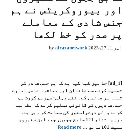
اور بیوروکریٹس نے ہم
جنس شادی کے معاملے
پر صدر کو خط لکھا
اپریل 27, 2023
alrazanetwork
by
[ad_1] خط میں کہا گیا ہے کہ ہم جنس شادی کو
تسلیم کرنے سے خاندان اور معاشرہ نامی ادارے
تباہ ہو جائیں گے۔ نئی دہلی: سپریم کورٹ ہم
جنس شادیوں کو قانونی تسلیم کرنے کا مطالبہ
کرنے والی درخواستوں کی سماعت کر رہی ہے۔
دریں اثنا، 121 سابق ججوں، چھ سابق سفیروں
سمیت 101 سابق …
Read more