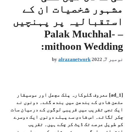
مشہور شخصیات ان کے
استقبالیہ پر پہنچیں
– Palak Muchhal-
mithoon Wedding:
نومبر 7, 2022
alrazanetwork
by
[ad_1] معروف گلوکارہ پلک مچھل اور موسیقار
متھن شادی کے بندھن میں بندھ گئے۔ دونوں نے
ایک نجی تقریب میں قریبی لوگوں کے درمیان سات
چکر لگائے۔ اس شادی سے پہلے دونوں ایک دوسرے
کو طویل عرصے تک ڈیٹ کر چکے ہیں۔ تقریب
انتہائی سادگی سے ہوئی۔ شادی کے بعد اب دونوں