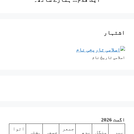
اشتہار
اسلامی تاریخٰ نام
اگست 2026
جمعر
اتوا
پیر
منگل
بدھ
جمعہ
ہفتہ