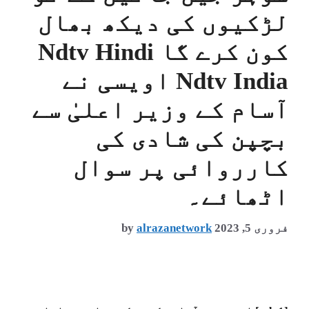
لڑکیوں کی دیکھ بھال
کون کرے گا Ndtv Hindi
Ndtv India اویسی نے
آسام کے وزیر اعلیٰ سے
بچپن کی شادی کی
کارروائی پر سوال
اٹھائے۔
فروری 5, 2023
alrazanetwork
by