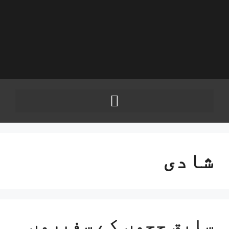
شادی
سابق ججوں کے سفیروں