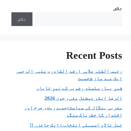
تلاش
تلاش
Recent Posts
رئیس القلم علامہ ارشد القادری علیہ الرحمہ
ایک عہد ساز شخصیت
شیرِ بہار سلسلۂ رضویہ کے نیرِ تاباں
الرضا انٹر نیشنل مئی، جون 2026
مغربی بنگال کی سیاست:جمہوریت، جرم اور
اقتدار کا خطرناک سنگم
تمل ناڈو اسمبلی انتخاب : ایک جائزہ !!