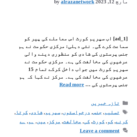
مارچ 12, 2023
alrazanetwork
by
[ad_1] اب سپریم کورٹ اس معاملے کی پیر کو
سماعت کرے گی۔ نئی دہلی: مرکزی حکومت نے ہم
جنس پرستوں کی شادی کو منظوری دینے والی
عرضیوں کی مخالفت کی ہے۔ مرکزی حکومت نے
سپریم کورٹ میں جواب داخل کرکے تمام 15
عرضیوں کی مخالفت کی ہے۔ مرکز نے کہا کہ ہم
جنس پرستوں کی …
Read more
تازہ خبریں
تسلیم
,
جنس
,
درخواستوں
,
سپریم
,
شادی
,
کرتا
,
کرنے
,
کو
,
کورٹ
,
کی
,
مخالفت
,
مرکز
,
میں
,
ہم
,
ہے
Leave a comment