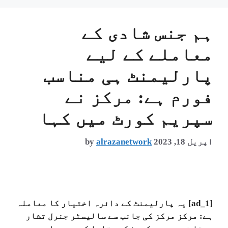
ہم جنس شادی کے
معاملے کے لیے
پارلیمنٹ ہی مناسب
فورم ہے: مرکز نے
سپریم کورٹ میں کہا
اپریل 18, 2023
alrazanetwork
by
[ad_1] یہ پارلیمنٹ کے دائرہ اختیار کا معاملہ
ہے: مرکز مرکز کی جانب سے سالیسٹر جنرل تشار