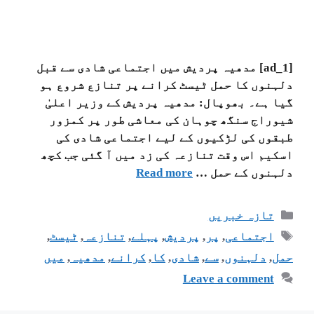
[ad_1] مدھیہ پردیش میں اجتماعی شادی سے قبل
دلہنوں کا حمل ٹیسٹ کرانے پر تنازع شروع ہو
گیا ہے۔ بھوپال: مدھیہ پردیش کے وزیر اعلیٰ
شیوراج سنگھ چوہان کی معاشی طور پر کمزور
طبقوں کی لڑکیوں کے لیے اجتماعی شادی کی
اسکیم اس وقت تنازعہ کی زد میں آ گئی جب کچھ
دلہنوں کے حمل …
Read more
تازہ خبریں
اجتماعی
,
پر
,
پردیش
,
پہلے
,
تنازعہ
,
ٹیسٹ
,
حمل
,
دلہنوں
,
سے
,
شادی
,
کا
,
کرانے
,
مدھیہ
,
میں
Leave a comment