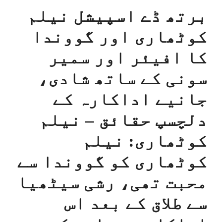
برتھ ڈے اسپیشل نیلم
کوٹھاری اور گووندا
کا افیئر اور سمیر
سونی کے ساتھ شادی،
جانیے اداکارہ کے
دلچسپ حقائق – نیلم
کوٹھاری: نیلم
کوٹھاری کو گووندا سے
محبت تھی، رشی سیٹھیا
سے طلاق کے بعد اس