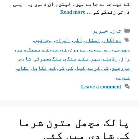
کے لیے جانے جاتے ہیں۔ لیکن، ان دنوں وہ اپنی
ذاتی زندگی کو …
Read more
تازہ خبریں
اداکار
,
اسٹار
,
اگر
,
الزام
,
بچائیں
,
بھوجپوری
,
بیوی
,
بے
,
پون
,
تو
,
جیوتی
,
دھمکی
,
دی
,
راز
,
رکھنے
,
سپر
,
سکے
,
سنگھ
,
سنگھجیوتی
,
شادی
,
صارفین
,
کا
,
کرنے
,
کہا
,
کو
,
کی
,
کے
,
لگایا
,
نقاب
,
نے
,
ہو
Leave a comment
پالک مچھل متون شرما
کی شادی میں کئی