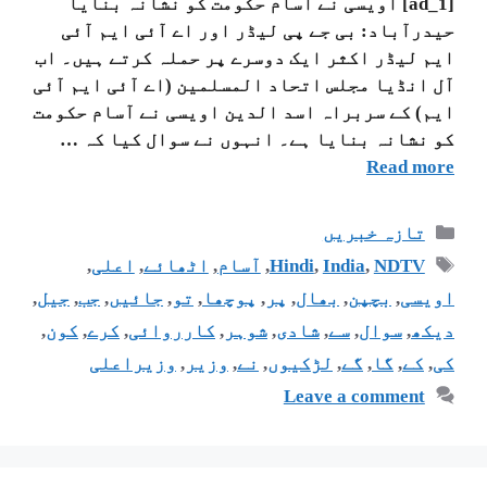
[ad_1] اویسی نے آسام حکومت کو نشانہ بنایا
حیدرآباد: بی جے پی لیڈر اور اے آئی ایم آئی
ایم لیڈر اکثر ایک دوسرے پر حملہ کرتے ہیں۔ اب
آل انڈیا مجلس اتحاد المسلمین (اے آئی ایم آئی
ایم) کے سربراہ اسد الدین اویسی نے آسام حکومت
کو نشانہ بنایا ہے۔ انہوں نے سوال کیا کہ …
Read more
تازہ خبریں
NDTV
,
India
,
Hindi
,
آسام
,
اٹھائے
,
اعلی
,
اویسی
,
بچپن
,
بھال
,
پر
,
پوچھا
,
تو
,
جائیں
,
جب
,
جیل
,
دیکھ
,
سوال
,
سے
,
شادی
,
شوہر
,
کارروائی
,
کرے
,
کون
,
کی
,
کے
,
گا
,
گے
,
لڑکیوں
,
نے
,
وزیر
,
وزیراعلی
Leave a comment