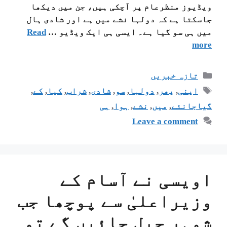
ویڈیوز منظرعام پر آچکی ہیں، جن میں دیکھا
جاسکتا ہے کہ دولہا نشے میں ہے اور شادی ہال
میں ہی سو گیا ہے۔ ایسی ہی ایک ویڈیو …
Read
more
تازہ خبریں
اپنی
,
پھر
,
دولہا
,
سو
,
شادی
,
شراب
,
کیا
,
کے
,
گیاجانئے
,
میں
,
نشے
,
ہوا
,
ہی
Leave a comment
اویسی نے آسام کے
وزیراعلیٰ سے پوچھا جب
شوہر جیل جائیں گے تو