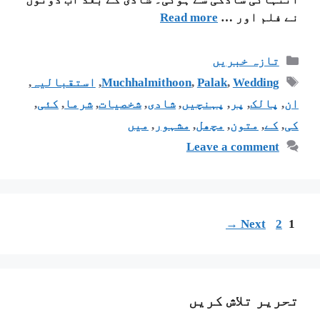
نے فلم اور …
Read more
تازہ خبریں
Wedding
,
Palak
,
Muchhalmithoon
,
استقبالیہ
,
ان
,
پالک
,
پر
,
پہنچیں
,
شادی
,
شخصیات
,
شرما
,
کئی
,
کی
,
کے
,
متون
,
مچھل
,
مشہور
,
میں
Leave a comment
→
Next
2
1
تحریر تلاش کریں