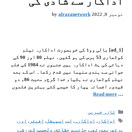
اداکار سے شادی کی
نومبر 9, 2022
alrazanetwork
by
[ad_1] بالی ووڈ کی خوبصورت اداکارہ نیلم
کوٹھاری 53 برس کی ہو گئیں۔ نیلم 80 اور 90 کی
دہائی کی ہٹ اداکارہ ہیں جنہوں نے 1984 کی فلم
جوانی سے ہندی سنیما میں قدم رکھا۔ اس کے بعد
نیلم کوٹھاری نے ہٹیا، خدا گرج، محبت 86، دو
قیدی، افسانہ پیار کا جیسی کئی بہترین فلموں
Read more
…
تازہ خبریں
اداکار
,
اداکارہ
,
اس
,
اسپیشل
,
افیئر
,
اور
,
برتھ
,
بعد
,
تھی
,
جانیے
,
حقائق
,
دلچسپ
,
ڈے
,
رشی
,