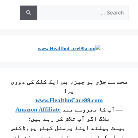
صحت سے جڑی ہر چیز، بس ایک کلک کی دوری
پر!
www.HealthnCare99.com
— آپ کا بھروسے مند
Amazon Affiliate
بلاگ اگر آپ تلاش کر رہے ہیں:
بیسٹ ہیلتھ اینڈ پرسنل کیئر پروڈکٹس
اصلی کسٹمر ریویوز اور درجہ بندیاں