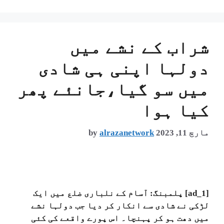
شراب کے نشے میں
دولہا اپنی ہی شادی
میں سو گیا،جانئے پھر
کیا ہوا
مارچ 11, 2023
alrazanetwork
by
[ad_1] پلمبنگ: آسام کے نلباری ضلع میں ایک
لڑکی نے شادی سے انکار کر دیا جب دولہا نشے
میں دھت ہو کر پہنچا۔ اس پورے واقعے کی کئی