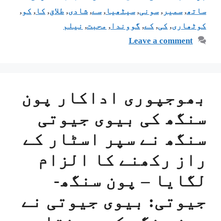
ساتھ
,
سمیر
,
سونی
,
سیٹھیا
,
سے
,
شادی
,
طلاق
,
کا
,
کو
,
کوٹھاری
,
کی
,
کے
,
گووندا
,
محبت
,
نیلم
Leave a comment
بھوجپوری اداکار پون
سنگھ کی بیوی جیوتی
سنگھ نے سپر اسٹار کے
راز رکھنے کا الزام
لگایا – پون سنگھ-
جیوتی: بیوی جیوتی نے