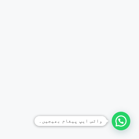
واٹس ایپ پیغام بھیجیں۔