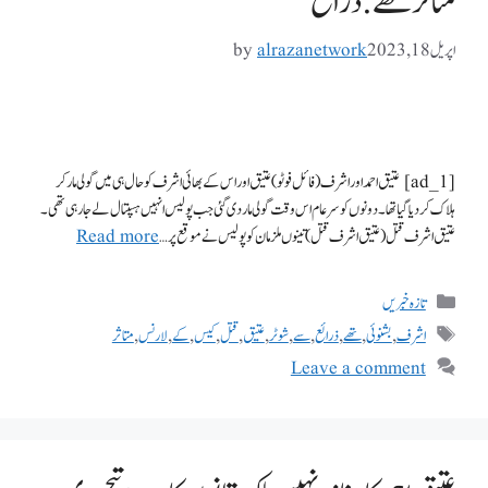
متاثر تھے: ذرائع
اپریل 18, 2023
alrazanetwork
by
[ad_1] عتیق احمد اور اشرف (فائل فوٹو) عتیق اور اس کے بھائی اشرف کو حال ہی میں گولی مار کر
ہلاک کر دیا گیا تھا۔ دونوں کو سرعام اس وقت گولی مار دی گئی جب پولیس انہیں ہسپتال لے جا رہی تھی۔
عتیق اشرف قتل (عتیق اشرف قتل) تینوں ملزمان کو پولیس نے موقع پر …
Read more
تازہ خبریں
اشرف
,
بشنوئی
,
تھے
,
ذرائع
,
سے
,
شوٹر
,
عتیق
,
قتل
,
کیس
,
کے
,
لارنس
,
متاثر
Leave a comment