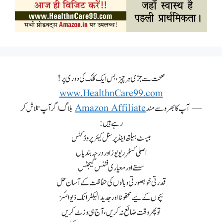
صحت سے جڑی ہر چیز، بس ایک کلک کی دوری پر!
www.HealthnCare99.com
— آپ کا بھروسے مند
Amazon Affiliate
بلاگ اگر آپ تلاش کر
رہے ہیں:
بیسٹ ہیلتھ اینڈ پرسنل کیئر پروڈکٹس
اصلی کسٹمر ریویوز اور درجہ بندیاں
سستے اور معیاری فٹنس گیجٹس
قدرتی خوبصورتی و بالوں کی حفاظت کے آسان حل
بچوں کے لیے محفوظ اور جدید الیکٹرانک ڈیوائسز
تو پھر وقت ضائع نہ کریں، آج ہی وزٹ کریں