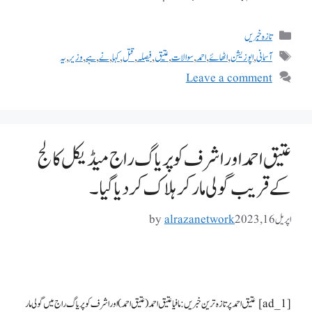
تازہ خبریں
آسمانی
,
اپوزیشن
,
اٹھائے
,
احمد
,
سوالات
,
عتیق
,
فیصلہ
,
قتل
,
کہا
,
نے
,
ہے
,
وزیر
,
یہ
Leave a comment
عتیق احمد اور اشرف کو پریاگ راج میڈیکل کالج
کے قریب گولی مار کر ہلاک کر دیا گیا۔
اپریل 16, 2023
alrazanetwork
by
[ad_1] عتیق احمد پر تازہ ترین خبریں: مافیا عتیق احمد (عتیق احمد) اور اشرف کو پریاگ راج میں گولی مار