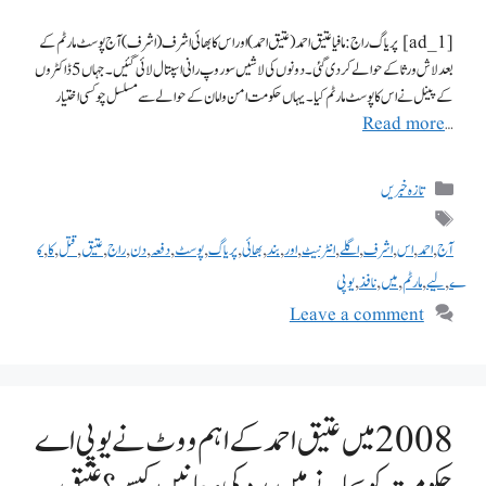
[ad_1] پریاگ راج: مافیا عتیق احمد(عتیق احمد) اور اس کا بھائی اشرف (اشرف) آج پوسٹ مارٹم کے
بعد لاش ورثا کے حوالے کر دی گئی۔ دونوں کی لاشیں سوروپ رانی اسپتال لائی گئیں۔ جہاں 5 ڈاکٹروں
کے پینل نے اس کا پوسٹ مارٹم کیا۔ یہاں حکومت امن و امان کے حوالے سے مسلسل چوکسی اختیار
Read more
…
تازہ خبریں
آج
,
احمد
,
اس
,
اشرف
,
اگلے
,
انٹرنیٹ
,
اور
,
بند
,
بھائی
,
پریاگ
,
پوسٹ
,
دفعہ
,
دن
,
راج
,
عتیق
,
قتل
,
کا
,
ک
ے
,
لیے
,
مارٹم
,
میں
,
نافذ
,
یوپی
Leave a comment
2008 میں عتیق احمد کے اہم ووٹ نے یو پی اے