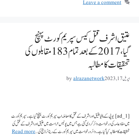
Leave a comment
عتیق اشرف قتل کیس سپریم کورٹ پہنچ
گیا، 2017 کے بعد تمام 183 مقابلوں کی
تحقیقات کا مطالبہ
اپریل 17, 2023
alrazanetwork
by
[ad_1] یوپی کے مافیا عتیق اور اشرف کے قتل کا معاملہ اب سپریم کورٹ پہنچ گیا ہے۔ سپریم کورٹ
میں مفاد عامہ کی درخواست دائر کر دی گئی ہے جس میں پولیس حراست میں عتیق اور اشرف کے قتل کی
تحقیقات کا مطالبہ کیا گیا ہے۔ دائر درخواست میں سپریم کورٹ کے ریٹائرڈ جج کی …
Read more