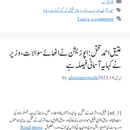
تازہ خبریں
احمد
,
اشرف
,
اور
,
جب
,
دی
,
سرعام
,
عتیق
,
کو
,
گئی
,
گولی
,
مار
,
ویڈیو
Leave a comment
عتیق احمد قتل: اپوزیشن نے اٹھائے سوالات، وزیر
نے کہا یہ آسمانی فیصلہ ہے
اپریل 16, 2023
alrazanetwork
by
[ad_1] عتیق اور اشرف کے قتل پر سیاسی جماعتوں کا ملا جلا ردعمل سامنے آیا ہے۔ لکھنؤ: ہفتہ کی
رات مافیا اور سابق ایم پی عتیق احمد اور ان کے بھائی اور سابق ایم ایل اے اشرف کے قتل پر سیاسی جماعتوں
اور ریاست کی اہم اپوزیشن سماج وادی پارٹی (ایس پی) کے صدر اکھلیش …
Read more