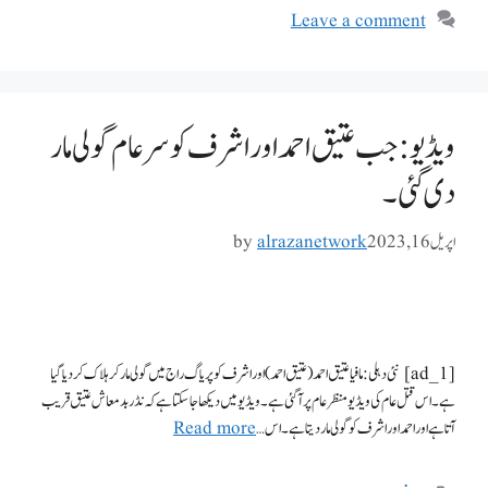
Leave a comment
ویڈیو: جب عتیق احمد اور اشرف کو سرعام گولی مار
دی گئی۔
اپریل 16, 2023
alrazanetwork
by
[ad_1] نئی دہلی: مافیا عتیق احمد (عتیق احمد) اور اشرف کو پریاگ راج میں گولی مار کر ہلاک کر دیا گیا
ہے۔ اس قتل عام کی ویڈیو منظر عام پر آگئی ہے۔ ویڈیو میں دیکھا جا سکتا ہے کہ نڈر بدمعاش عتیق قریب
آتا ہے اور احمد اور اشرف کو گولی مار دیتا ہے۔ اس …
Read more