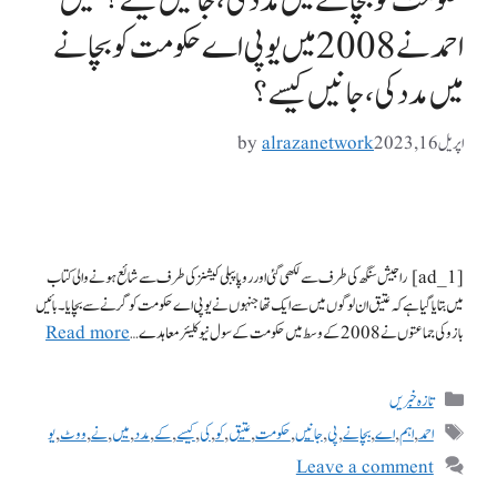
حکومت کو بچانے میں مدد کی، جانیں کیسے؟ عتیق
احمد نے 2008 میں یو پی اے حکومت کو بچانے
میں مدد کی، جانیں کیسے؟
اپریل 16, 2023
alrazanetwork
by
[ad_1] راجیش سنگھ کی طرف سے لکھی گئی اور روپا پبلی کیشنز کی طرف سے شائع ہونے والی کتاب
میں بتایا گیا ہے کہ عتیق ان لوگوں میں سے ایک تھا جنہوں نے یو پی اے حکومت کو گرنے سے بچایا۔ بائیں
بازو کی جماعتوں نے 2008 کے وسط میں حکومت کے سول نیوکلیئر معاہدے …
Read more
تازہ خبریں
احمد
,
اہم
,
اے
,
بچانے
,
پی
,
جانیں
,
حکومت
,
عتیق
,
کو
,
کی
,
کیسے
,
کے
,
مدد
,
میں
,
نے
,
ووٹ
,
یو
Leave a comment