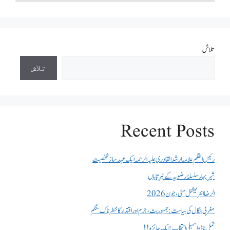
تلاش
تلاش
Recent Posts
رئیس القلم علامہ ارشد القادری علیہ الرحمہ ایک عہد ساز شخصیت
شیرِ بہار سلسلۂ رضویہ کے نیرِ تاباں
الرضا انٹر نیشنل مئی، جون 2026
مغربی بنگال کی سیاست:جمہوریت، جرم اور اقتدار کا خطرناک سنگم
تمل ناڈو اسمبلی انتخاب : ایک جائزہ !!