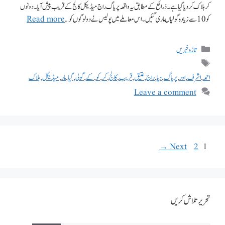
کر ہلاک کر دیا گیا ہے۔ ذرائع کے مطابق یہ واقعہ پریاگ راج میڈیکل کالج کے قریب پیش آیا۔ دونوں
کو 10 سے زیادہ گولیاں ماری گئیں۔ اس معاملے میں پولیس نے دو لوگوں کو …
Read more
تازہ خبریں
احمد
,
اشرف
,
اور
,
پریاگ
,
دیا
,
راج
,
عتیق
,
قریب
,
کالج
,
کر
,
کو
,
کے
,
گولی
,
گیا
,
مار
,
میڈیکل
,
ہلاک
Leave a comment
→
Next
2
1
تحریر تلاش کریں