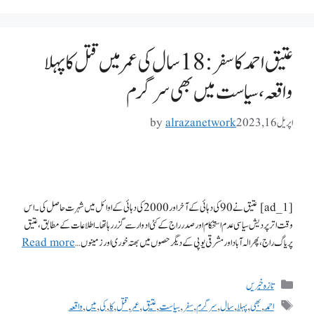
عتیق احمد کا سفر: 18 سال کی عمر میں قتل کا پہلا
واقعہ، سیاست میں بھی سرگرم
اپریل 16, 2023
alrazanetwork
by
[ad_1] عتیق نے 90 کی دہائی کے آخر اور 2000 کی دہائی کے اوائل میں شہرت حاصل کی۔ اس
وقت اتر پردیش سیاسی عدم استحکام اور صدر راج کے کئی ادوار سے گزر رہا تھا۔ اطلاعات کے مطابق، عتیق
پریاگ راج، پھر الہ آباد اور مشرقی یوپی کے دیگر حصوں میں بھتہ خوری اور زمینوں …
Read more
تازہ خبریں
احمد
,
بھی
,
پہلا
,
سال
,
سرگرم
,
سفر
,
سیاست
,
عتیق
,
عمر
,
قتل
,
کا
,
کی
,
میں
,
واقعہ