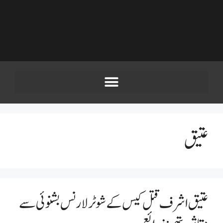
عتیق
عتیق اشرف قتل کیس کے شوٹر لارنس بشنوئی سے