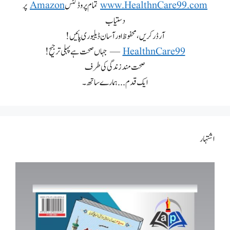
www.HealthnCare99.com
تمام پروڈکٹس
Amazon
پر
دستیاب
آرڈر کریں، محفوظ اور آسان ڈیلیوری پائیں!
HealthnCare99
— جہاں صحت ہے پہلی ترجیح!
صحت مند زندگی کی طرف
ایک قدم... ہمارے ساتھ۔
اشتہار