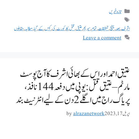
تازہ خبریں
اشرف
,
بعد
,
پہنچ
,
تحقیقات
,
تمام
,
سپریم
,
عتیق
,
قتل
,
کا
,
کورٹ
,
کی
,
کیس
,
کے
,
گیا
,
مطالبہ
,
مقابلوں
Leave a comment
عتیق احمد اور اس کے بھائی اشرف کا آج پوسٹ
مارٹم – عتیق قتل: یوپی میں دفعہ 144 نافذ،
پریاگ راج میں اگلے 2 دن کے لیے انٹرنیٹ بند
اپریل 17, 2023
alrazanetwork
by