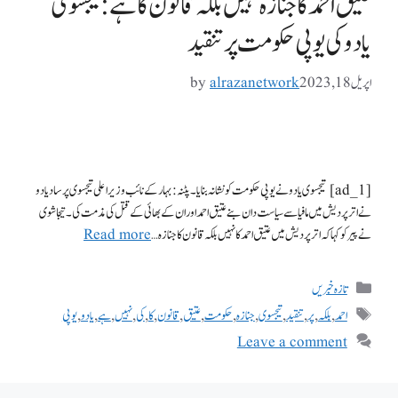
عتیق احمد کا جنازہ نہیں بلکہ قانون کا ہے: تیجسوی
یادو کی یوپی حکومت پر تنقید
اپریل 18, 2023
alrazanetwork
by
[ad_1] تیجسوی یادو نے یوپی حکومت کو نشانہ بنایا۔ پٹنہ: بہار کے نائب وزیر اعلی تیجسوی پرساد یادو
نے اتر پردیش میں مافیا سے سیاست دان بنے عتیق احمد اور ان کے بھائی کے قتل کی مذمت کی۔ تیجاشوی
نے پیر کو کہا کہ اتر پردیش میں عتیق احمد کا نہیں بلکہ قانون کا جنازہ …
Read more
تازہ خبریں
احمد
,
بلکہ
,
پر
,
تنقید
,
تیجسوی
,
جنازہ
,
حکومت
,
عتیق
,
قانون
,
کا
,
کی
,
نہیں
,
ہے
,
یادو
,
یوپی
Leave a comment