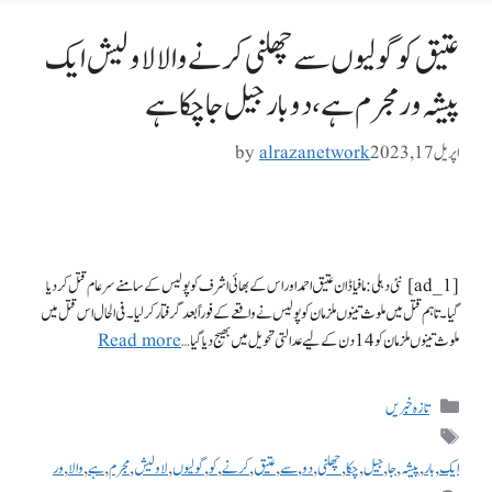
عتیق کو گولیوں سے چھلنی کرنے والا لاولیش ایک
پیشہ ور مجرم ہے، دو بار جیل جا چکا ہے
اپریل 17, 2023
alrazanetwork
by
[ad_1] نئی دہلی: مافیا ڈان عتیق احمد اور اس کے بھائی اشرف کو پولیس کے سامنے سرعام قتل کر دیا
گیا۔ تاہم قتل میں ملوث تینوں ملزمان کو پولیس نے واقعے کے فوراً بعد گرفتار کرلیا۔ فی الحال اس قتل میں
ملوث تینوں ملزمان کو 14 دن کے لیے عدالتی تحویل میں بھیج دیا گیا …
Read more
تازہ خبریں
ایک
,
بار
,
پیشہ
,
جا
,
جیل
,
چکا
,
چھلنی
,
دو
,
سے
,
عتیق
,
کرنے
,
کو
,
گولیوں
,
لاولیش
,
مجرم
,
ہے
,
والا
,
ور