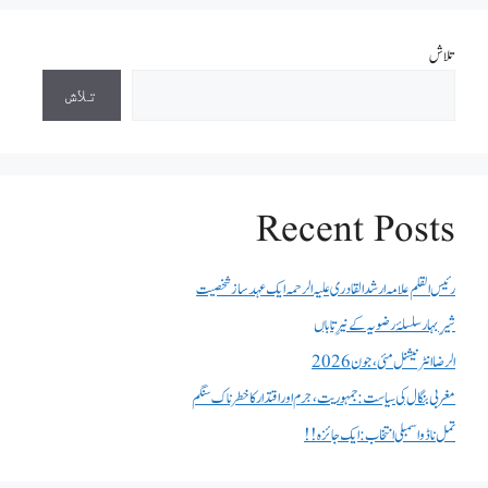
تلاش
تلاش
Recent Posts
رئیس القلم علامہ ارشد القادری علیہ الرحمہ ایک عہد ساز شخصیت
شیرِ بہار سلسلۂ رضویہ کے نیرِ تاباں
الرضا انٹر نیشنل مئی، جون 2026
مغربی بنگال کی سیاست:جمہوریت، جرم اور اقتدار کا خطرناک سنگم
تمل ناڈو اسمبلی انتخاب : ایک جائزہ !!