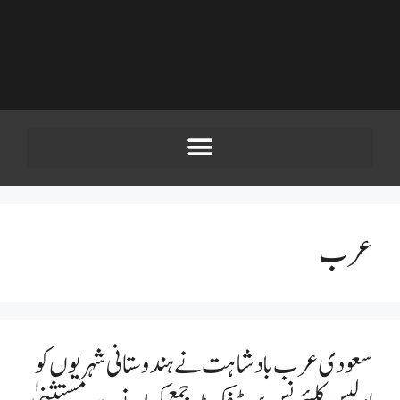
عرب
سعودی عرب بادشاہت نے ہندوستانی شہریوں کو