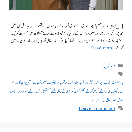
[ad_1] وزیر اعظم نریندر مودی اور سعودی شہزادہ محمد بن سلمان۔ – تصویر: امر اجالا خبریں سنیں
خبریں سنیں ہندوستان اور سعودی عرب کے درمیان مضبوط ہوتے ہوئے تعلقات میں جمعرات کو ایک
نئے باب کا اضافہ ہوا ہے۔ سعودی عرب نے فیصلہ کیا ہے کہ ہندوستانی شہریوں کو اب ملک کا ویزا حاصل
کرنے …
Read more
تازہ خبریں
بادشاہت
,
پڑے
,
پولیس
,
جمع
,
دوستی
,
دینا
,
رشتہ
,
ساتھ
,
سرٹیفکیٹ
,
سعودی
,
سے
,
شہریوں
,
ظاہر
,
عر
ب
,
فیصلہ
,
کا
,
کرانے
,
کرتا
,
کرنے
,
کلیئرنس
,
کو
,
کیا
,
کے
,
گا
,
لئے
,
مستثنی
,
نہیں
,
نے
,
ہندوستان
,
ہندو
ستانی
,
ہندوستانیوں
,
ہے
,
ویزا
Leave a comment