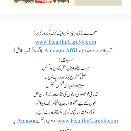
صحت سے جڑی ہر چیز، بس ایک کلک کی دوری پر!
www.HealthnCare99.com
— آپ کا بھروسے مند
Amazon Affiliate
بلاگ اگر آپ تلاش کر
رہے ہیں:
بیسٹ ہیلتھ اینڈ پرسنل کیئر پروڈکٹس
اصلی کسٹمر ریویوز اور درجہ بندیاں
سستے اور معیاری فٹنس گیجٹس
قدرتی خوبصورتی و بالوں کی حفاظت کے آسان حل
بچوں کے لیے محفوظ اور جدید الیکٹرانک ڈیوائسز
تو پھر وقت ضائع نہ کریں، آج ہی وزٹ کریں
www.HealthnCare99.com
تمام پروڈکٹس
Amazon
پر
دستیاب