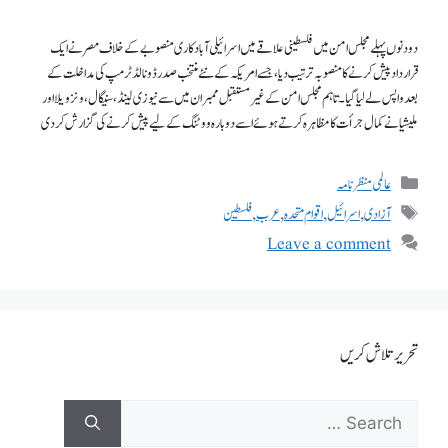
دودنوں پہلے مجلس امن میں فلسطینی علاقے میں اسرائیلی آبادکاری منصوبے کے خلاف مصرنے ایک
قرارداد پیش کرنے کا منصوبہ ترتیب دیا، جسے امریکہ کے نئے منتخب صدر ڈونالڈ ٹرمپ کی مداخلت کے
بعدواپس لے لیا گیا۔ تاہم مجلس امن کے غیر مستقبل ممبران میں سے نیوزی لینڈ،سنیگال، ونزویلا اور
ملیشیا نے کمال جرأت کا مظاہرہ کرتے ہوئے اسے دوبارہ ووٹنگ کے لیے پیش کرنے کی گزارش کردی
عالمی منظر نامہ
آزادی
,
اسرائیل
,
اقوام متحدہ
,
عرب
,
فلسطین
Leave a comment
تحریر تلاش کریں