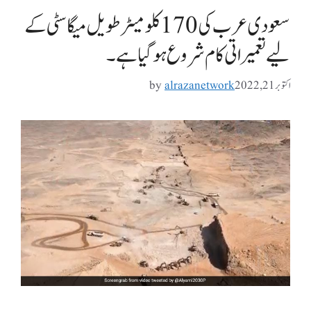
سعودی عرب کی 170 کلومیٹر طویل میگا سٹی کے
لیے تعمیراتی کام شروع ہو گیا ہے۔
اکتوبر 21, 2022
alrazanetwork
by