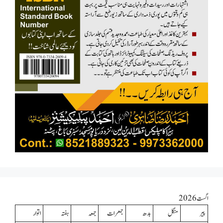
اگست 2026
پیر
منگل
بدھ
جمعرات
جمعہ
ہفتہ
اتوار