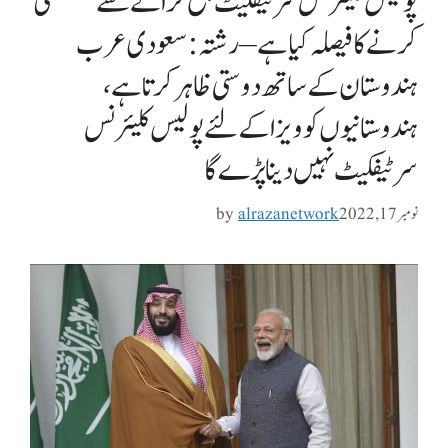
پولیس کلیئرنس سرٹیفکیٹ جمع کرانے سے مستثنیٰ
کرنے کا فیصلہ کیا ہے – رشتہ: سعودی عرب
ہندوستان کے ساتھ دوستی ظاہر کرتا ہے،
ہندوستانیوں کو ویزا کے لئے پولیس کلیئرنس
سرٹیفکیٹ نہیں دینا پڑے گا
نومبر 17, 2022
alrazanetwork
by