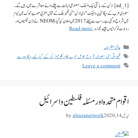
[ad_1] لائن کے رہائشی ایک منسلک، مصنوعی ذہانت سے چلنے والے معاشرے میں رہیں گے۔
سعودی عرب کے میگا سٹی پروجیکٹ "دی لائن” کی تعمیر ملک کے شمال مغربی صوبے تبوک میں نیوم
میں شروع ہو گئی ہے۔ سب سے پہلے 2017 میں اعلان کیا گیا، NEOM نے اڑن ٹیکسیوں اور
روبوٹ نوکرانیوں جیسے مجوزہ …
Read more
عالمی منظر نامہ
تعمیراتی
,
سٹی
,
سعودی
,
شروع
,
طویل
,
عرب
,
کام
,
کلومیٹر
,
کی
,
کے
,
گیا
,
لیے
,
میگا
,
ہو
,
ہے
Leave a comment
اقوام متحدہ اور مسئلہ فلسطین واسرائیل
اپریل 14, 2020
alrazanetwork
by