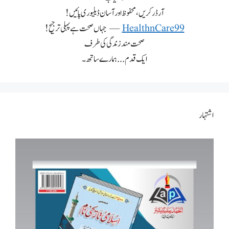
آرڈر کریں، محفوظ اور آسان ڈیلیوری پائیں!
HealthnCare99
— جہاں صحت ہے پہلی ترجیح!
صحت مند زندگی کی طرف
ایک قدم... ہمارے ساتھ۔
اشتہار