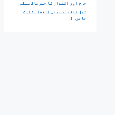
جرم اور اقتدار کا خطرناک سنگم
تمل ناڈو اسمبلی انتخاب : ایک
جائزہ !!