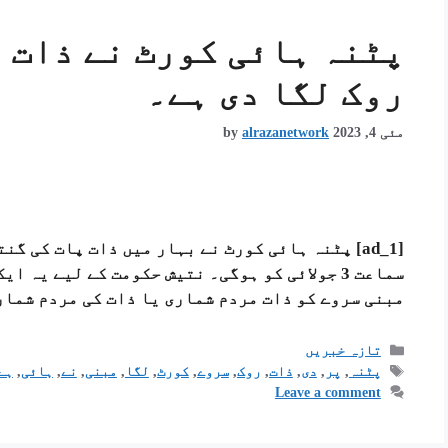
پٹنہ ہائی کورٹ نے ذات 
روک لگا دی ہے۔
مئی 4, 2023
alrazanetwork
by
[ad_1] پٹنہ ہائی کورٹ نے بہار میں ذات پات کی گ
سماعت 3 جولائی کو ہوگی۔ نتیش حکومت کے لیے یہ
مبنی سروے کو ذات مردم شماری یا ذات کی مردم شمار
تازہ خبریں
پٹنہ
,
پر
,
دی
,
ذات
,
روک
,
سروے
,
کورٹ
,
لگا
,
مبنی
,
نے
,
ہائی
,
ہے
Leave a comment