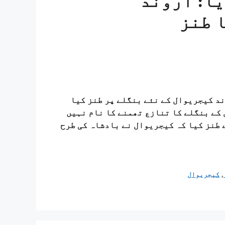
ا: اروند
 طنز
روند کیجریوال کے نئے بنگلے پر طنز کیا
کے بنگلے کا تنازع تھمنے کا نام نہیں
 طنز کیا کہ کیجریوال نے بادشاہ کی طرح
,
کیجریوال