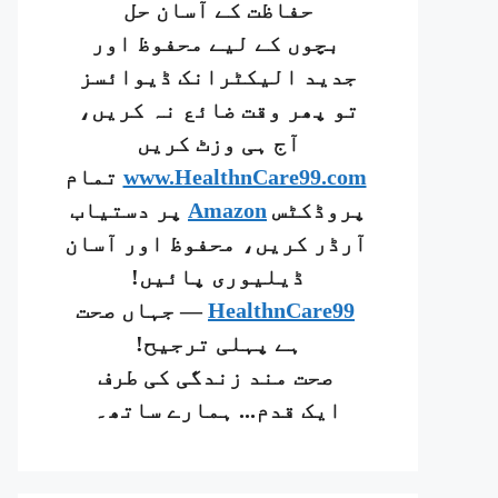
حفاظت کے آسان حل
بچوں کے لیے محفوظ اور
جدید الیکٹرانک ڈیوائسز
تو پھر وقت ضائع نہ کریں،
آج ہی وزٹ کریں
www.HealthnCare99.com
تمام
پروڈکٹس
Amazon
پر دستیاب
آرڈر کریں، محفوظ اور آسان
ڈیلیوری پائیں!
HealthnCare99
— جہاں صحت
ہے پہلی ترجیح!
صحت مند زندگی کی طرف
ایک قدم... ہمارے ساتھ۔