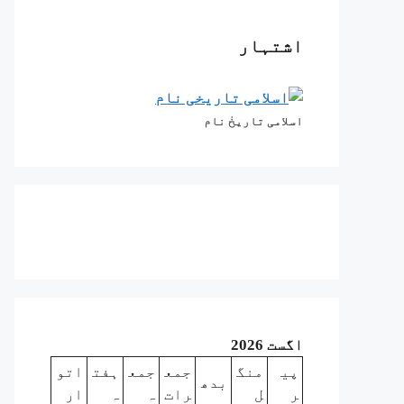
اشتہار
اسلامی تاریخٰ نام
اگست 2026
پی
منگ
جمع
جمع
ہفت
اتو
بدھ
ر
ل
رات
ہ
ہ
ار