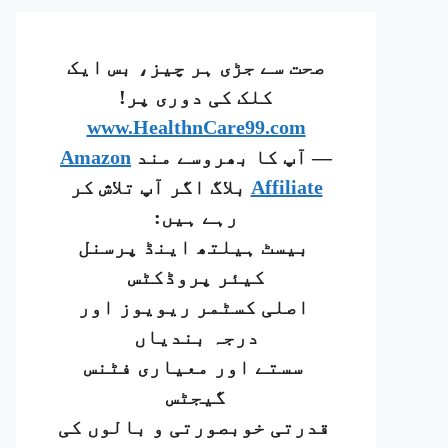
صحت سے جڑی ہر چیز، بس ایک
کلک کی دوری پر!
www.HealthnCare99.com
— آپ کا بھروسے مند
Amazon
Affiliate
بلاگ اگر آپ تلاش کر
رہے ہیں:
بیسٹ ہیلتھ اینڈ پرسنل
کیئر پروڈکٹس
اصلی کسٹمر ریویوز اور
درجہ بندیاں
سستے اور معیاری فٹنس
گیجٹس
قدرتی خوبصورتی و بالوں کی