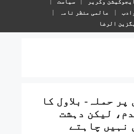
یجوکیشن وکریر
سیاست
ادب
عالمی منظر نامہ
گزین الرضا
پر حملہ- بلاول کا
م، لیکن دہشت
 نہیں چاہتے