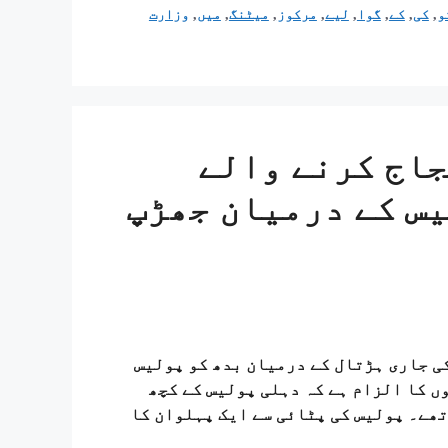
و
,
کی
,
کے
,
گوا
,
لیے
,
مرکوز
,
میٹنگ
,
میں
,
وزارت
جاج کرنے والے
س کے درمیان جھڑپ
ں کی جاری ہڑتال کے درمیان بدھ کو پولیس
ں کا الزام ہے کہ دہلی پولیس کے کچھ
تھے۔ پولیس کی پٹائی سے ایک پہلوان کا