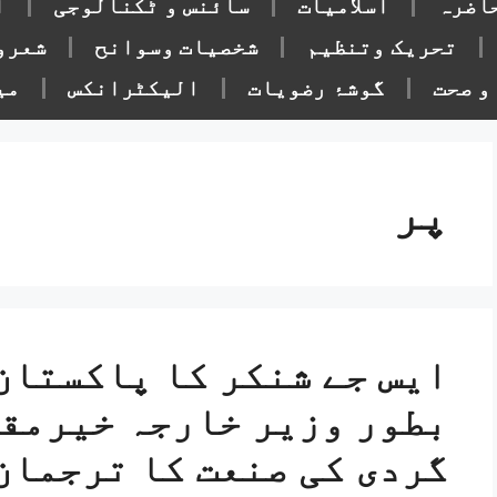
حاضرہ
اسلامیات
سائنس و ٹکنالوجی
ا
تحریک وتنظیم
شخصیات وسوانح
شعرو
و صحت
گوشۂ رضویات
الیکٹرانکس
می
پر
ایس جے شنکر کا پاکستان 
بطور وزیر خارجہ خیرمقد
گردی کی صنعت کا ترجمان