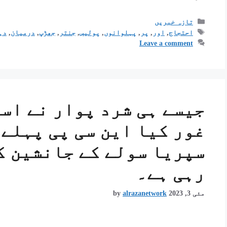
تازہ خبریں
احتجاج
,
اور
,
پر
,
پہلوانوں
,
پولیس
,
جنتر
,
جھڑپ
,
درمیان
,
دہ
Leave a comment
جیسے ہی شرد پوار نے است
غور کیا این سی پی پہلے 
سپریا سولے کے جانشین ک
رہی ہے۔
مئی 3, 2023
alrazanetwork
by