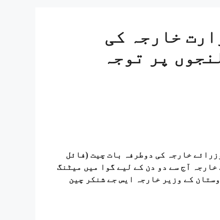
ارت خارجہ کی
نجوں پر توجہ
کے وزرائے خارجہ کی دوطرفہ بات چیت (فائل
تعاون تنظیم (SCO) کے وزرائے خارجہ آج سے دو دن کے لیے گوا میں میٹنگ
وستان کے وزیر خارجہ ایس جے شنکر چین