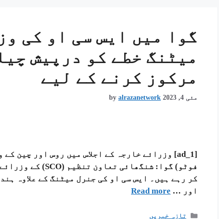
گوا میں ایس سی او کی وز
میٹنگ خطے کو درپیش چیل
مرکوز کرنے کے لیے
مئی 4, 2023
alrazanetwork
by
[ad_1] وزرائے خارجہ کے اجلاس میں روس اور چین 
فوٹو) گوا: شنگھائی 
کر رہے ہیں۔ ایس سی او کی جنرل میٹنگ کے علاوہ ہند
اور …
Read more
تازہ خبریں