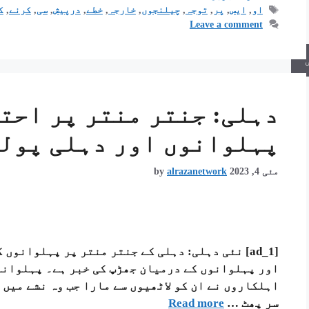
او
,
ایس
,
پر
,
توجہ
,
چیلنجوں
,
خارجہ
,
خطے
,
درپیش
,
سی
,
کرنے
,
ک
Leave a comment
دہلی: جنتر منتر پر احت
پہلوانوں اور دہلی پولی
مئی 4, 2023
alrazanetwork
by
[ad_1] نئی دہلی: دہلی کے جنتر منتر پر پہلوانو
اور پہلوانوں کے درمیان جھڑپ کی خبر ہے۔ پہلوانو
اہلکاروں نے ان کو لاٹھیوں سے مارا جب وہ نشے میں 
سر پھٹ …
Read more