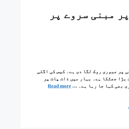
پر مبنی سروے پر
نتی پر عبوری روک لگا دی ہے۔ کیس کی اگلی
 ایک بڑا جھٹکا ہے۔ بہار میں ذات پات پر
ی بھی کہا جا رہا ہے۔ …
Read more