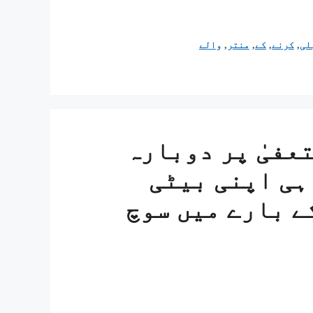
لی
,
کرنے
,
کے
,
منتر
,
والے
عفیٰ پر دوبارہ
ہی اپنی بیٹی
ے بارے میں سوچ