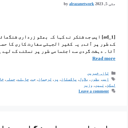
مئی 5, 2023
alrazanetwork
by
[ad_1] ایس جے شنکر نے کہا کہ بھٹو زرداری شنگھ
کے طور پر آئے، یہ کثیر الجہتی سفارت کاری کا حصہ
آتا۔ دہشت گردی سے اجتماعی طور پر نمٹنے کے لیے 
Read more
تازہ خبریں
ایس
,
بطور
,
بلاول
,
پاکستان
,
پر
,
ترجمان
,
جے
,
چاہتے
,
حملہ
,
خا
لیکن
,
نہیں
,
وزیر
Leave a comment