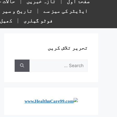
صفحۂ اول
تازہ خبریں
حالات 
ایڈیٹر کی میز سے
تاریخ و سیر
فوٹو گیلری
کھیل 
تحریر تلاش کریں