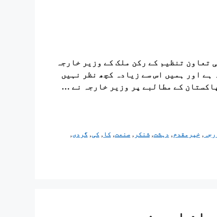
ائی تعاون تنظیم کے رکن ملک کے وزیر خارجہ
 ہے اور ہمیں اس سے زیادہ کچھ نظر نہیں
پاکستان کے مطالبے پر وزیر خارجہ نے …
رجہ
,
خیرمقدم
,
دہشت
,
شنکر
,
صنعت
,
کا
,
کی
,
گردی
,