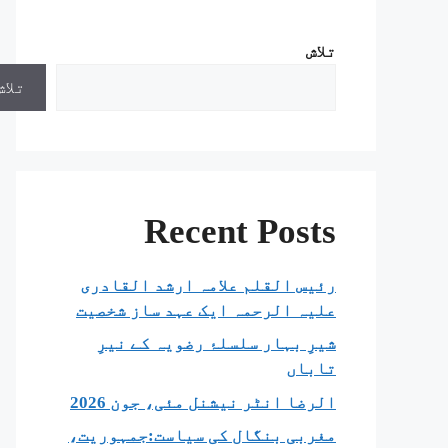
تلاش
تلاش
Recent Posts
رئیس القلم علامہ ارشد القادری
علیہ الرحمہ ایک عہد ساز شخصیت
شیرِ بہار سلسلۂ رضویہ کے نیرِ
تاباں
الرضا انٹر نیشنل مئی، جون 2026
مغربی بنگال کی سیاست:جمہوریت،