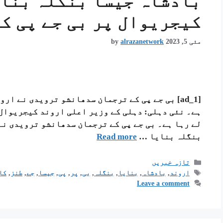
بادشاہ جیسا بنگلہ بنای
کیجریوال پر بی جے پی کا
مئی 5, 2023
alrazanetwork
by
[ad_1] بی جے پی کے ترجمان سدھانشو ترویدی نے ا
ہے۔ نئی دہلی: دہلی کے وزیر اعلی اروند کیجریوال 
لے رہا ہے۔ بی جے پی کے ترجمان سدھانشو ترویدی نے
بنگلہ بنایا …
Read more
تازہ خبریں
اروند
,
بادشاہ
,
بنایا
,
بنگلہ
,
بی
,
پر
,
پی
,
جیسا
,
جے
,
طنز
,
کا
Leave a comment