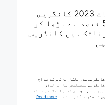
کرناٹک اسمبلی انتخابات 2023 کانگریس
کا منشور – ریزرویشن 50 فیصد سے بڑھا کر
کرناٹک میں کانگریس
ad] نئی دہلی: کرناٹک اسمبلی انتخابات 2023: کانگریس صدر ملکارجن کھرگے نے آج
کانگریس لیجسلیچر پارٹی لیڈر
میں منشور جاری کیا۔ کانگریس نے کیا
س کی حکومت آتی ہے تو …
Read more