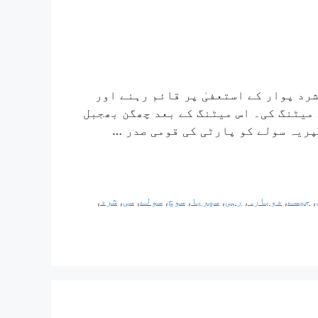
ح شرد پوار کے استعفیٰ پر قائم رہنے اور
میٹنگ کی۔ اس میٹنگ کے بعد چھگن بھجبل
پریہ سولے کو پارٹی کی قومی صدر …
,
جیسے
,
دوبارہ
,
رہی
,
سپریا
,
سوچ
,
سولے
,
سی
,
شرد
,