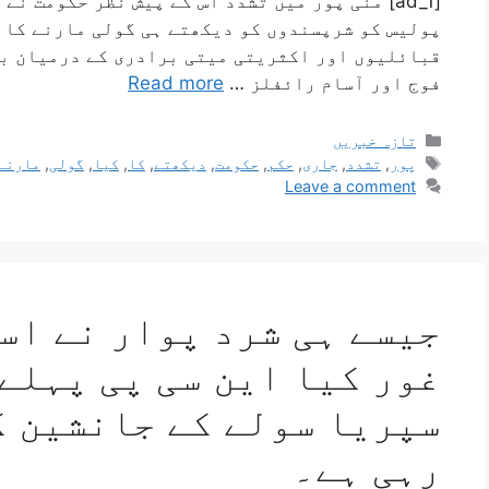
[ad_1] منی پور میں تشدد اس کے پیش نظر حکومت 
پولیس کو شرپسندوں کو دیکھتے ہی گولی مارنے کا ح
قبائلیوں اور اکثریتی میتی برادری کے درمیان بڑ
فوج اور آسام رائفلز …
Read more
تازہ خبریں
پور
,
تشدد
,
جاری
,
حکم
,
حکومت
,
دیکھتے
,
کا
,
کیا
,
گولی
,
مارنے
Leave a comment
جیسے ہی شرد پوار نے است
غور کیا این سی پی پہلے
سپریا سولے کے جانشین ک
رہی ہے۔