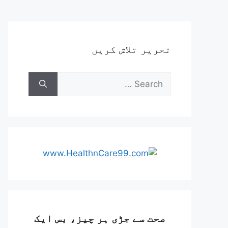
تحریر تلاش کریں
صحت سے جڑی ہر چیز، بس ایک