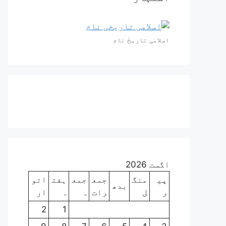
اسلامی تاریخٰ نام
اگست 2026
پی
منگ
جمع
جمع
ہفت
اتو
بدھ
ر
ل
رات
ہ
ہ
ار
2
1