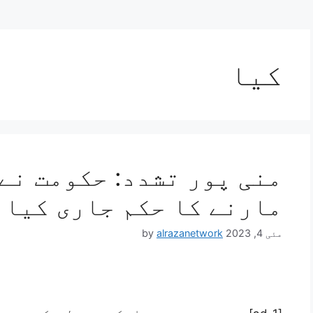
کیا
منی پور تشدد: حکومت نے
مارنے کا حکم جاری کیا۔
مئی 4, 2023
alrazanetwork
by