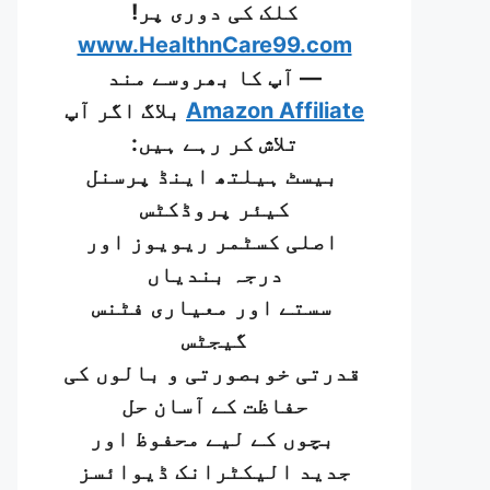
کلک کی دوری پر!
www.HealthnCare99.com
— آپ کا بھروسے مند
Amazon Affiliate
بلاگ اگر آپ
تلاش کر رہے ہیں:
بیسٹ ہیلتھ اینڈ پرسنل
کیئر پروڈکٹس
اصلی کسٹمر ریویوز اور
درجہ بندیاں
سستے اور معیاری فٹنس
گیجٹس
قدرتی خوبصورتی و بالوں کی
حفاظت کے آسان حل
بچوں کے لیے محفوظ اور
جدید الیکٹرانک ڈیوائسز