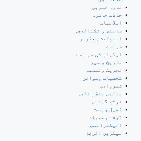
تازہ خبریں
حالات حاضرہ
اسلامیات
سائنس و ٹکنالوجی
ایجوکیشن وکریر
سیاست
ایڈیٹر کی میز سے
تاریخ و سیر
تحریک وتنظیم
شخصیات وسوانح
شعروادب
عالمی منظر نامہ
فوٹو گیلری
کھیل و صحت
گوشۂ رضویات
الیکٹرانکس
میگزین الرضا