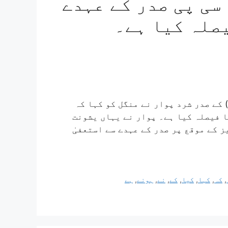
سی پی صدر کے عہدے
صلہ کیا ہے۔
ی) کے صدر شرد پوار نے منگل کو کہا کہ
ا فیصلہ کیا ہے۔ پوار نے یہاں یشونت
 کے موقع پر صدر کے عہدے سے استعفیٰ
,
کہ
,
کہا
,
کیا
,
کے
,
نے
,
ہونے
,
ہے