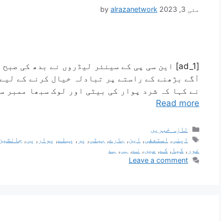
مئی 3, 2023
alrazanetwork
by
[ad_1] این سی پی کے سینئر لیڈروں نے بدھ کی صب
آگے بڑھنے کے راستے پر تبادلہ خیال کرنے کے لیے 
نے کہا کہ شرد پوار کی بیٹی اور لوک سبھا ممبر س
Read more
تازہ خبریں
اپنی
,
استعفی
,
این
,
بارے
,
بیٹی
,
پر
,
پہلے
,
پوار
,
پی
,
جانشین
غور
,
کیا
,
کے
,
میں
,
نے
,
ہی
,
ہے
Leave a comment