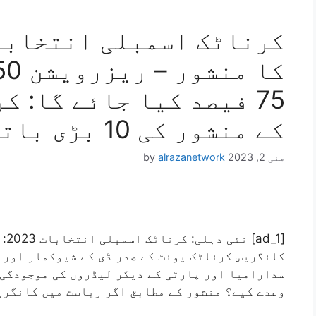
75 فیصد کیا جائے گا: 
کے منشور کی 10 بڑی باتیں
مئی 2, 2023
alrazanetwork
by
[_1
کانگریس کرناٹک یونٹ کے صدر ڈی کے شیوکمار اور 
سدارامیا اور پارٹی کے دیگر لیڈروں کی موجودگی 
وعدے کیے؟ منشور کے مطابق اگر ریاست میں کانگری