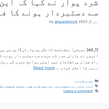
شرد پوار نے کہا کہ این 
سے دستبردار ہونے کا فی
مئی 2, 2023
alrazanetwork
by
[ad_1] ممبئی: نیشنلسٹ کانگریس پارٹی (این سی پ
انہوں نے پارٹی صدر کے عہدے سے دستبردار ہونے ک
راؤ چوان پرتشتھان میں اپنی سوانح عمری کی ریلیز
دینے کا اعلان کیا، …
Read more
تازہ خبریں
این
,
پوار
,
پی
,
دستبردار
,
سی
,
سے
,
شرد
,
صدر
,
عہدے
,
فیصلہ
,
کا
Leave a comment