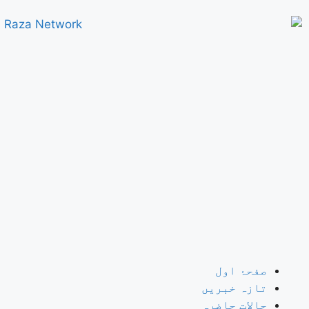
صفحۂ اول
تازہ خبریں
حالات حاضرہ