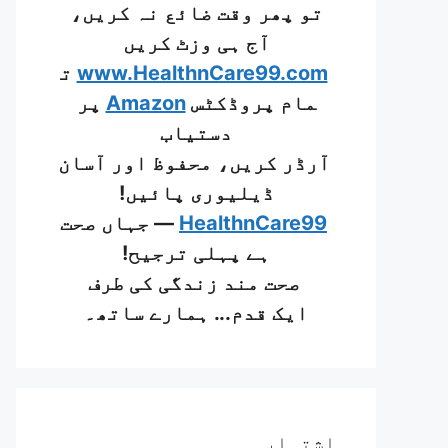
تو پھر وقت ضائع نہ کریں،
آج ہی وزٹ کریں
www.HealthnCare99.com
ت
مام پروڈکٹس
Amazon
پر
دستیاب
آرڈر کریں، محفوظ اور آسان
ڈیلیوری پائیں!
HealthnCare99
— جہاں صحت
ہے پہلی ترجیح!
صحت مند زندگی کی طرف
ایک قدم... ہمارے ساتھ۔
اشتہار