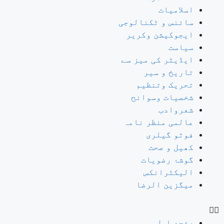
اسلامیات
سائنس و ٹکنالوجی
ایجوکیشن وکریر
سیاست
ایڈیٹر کی میز سے
تاریخ و سیر
تحریک وتنظیم
شخصیات وسوانح
شعروادب
عالمی منظر نامہ
فوٹو گیلری
کھیل و صحت
گوشۂ رضویات
الیکٹرانکس
میگزین الرضا
صفحۂ اول