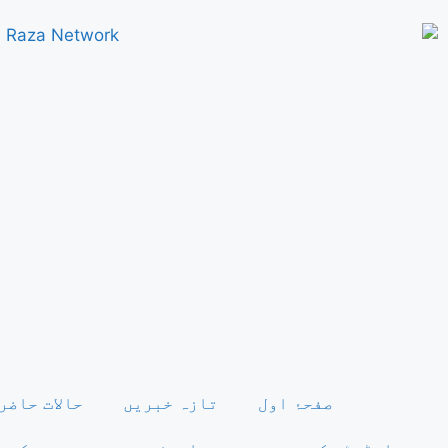
صفحۂ اول
تازہ خبریں
حالات حاضر