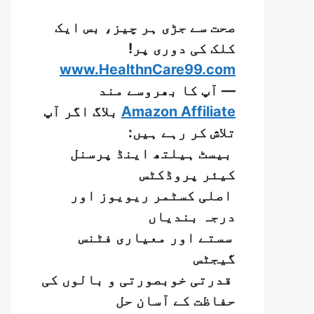
صحت سے جڑی ہر چیز، بس ایک
کلک کی دوری پر!
www.HealthnCare99.com
— آپ کا بھروسے مند
Amazon Affiliate
بلاگ اگر آپ
تلاش کر رہے ہیں:
بیسٹ ہیلتھ اینڈ پرسنل
کیئر پروڈکٹس
اصلی کسٹمر ریویوز اور
درجہ بندیاں
سستے اور معیاری فٹنس
گیجٹس
قدرتی خوبصورتی و بالوں کی
حفاظت کے آسان حل