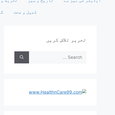
ایڈیٹر کی میز سے
تاریخ و سیر
تحریک وت
کھیل و صحت
گو
تحریر تلاش کریں