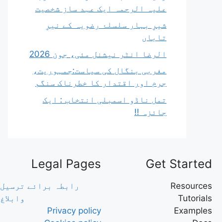
علیہ الرحمہ ایک عہد ساز شخصیت
شیرِ بہار سلسلۂ رضویہ کے نیرِ
تاباں
الرضا انٹر نیشنل مئی، جون 2026
مغربی بنگال کی سیاست:جمہوریت،
جرم اور اقتدار کا خطرناک سنگم
تمل ناڈو اسمبلی انتخاب : ایک
جائزہ !!
Legal Pages
Get Started
Resources
رابطہ برائے ترسیل
Tutorials
وابلاغ
Privacy policy
Examples