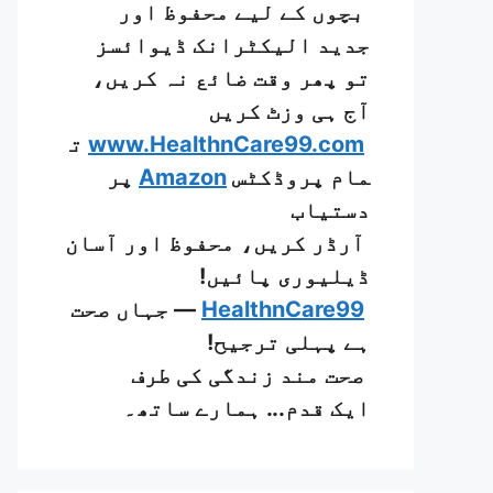
بچوں کے لیے محفوظ اور
جدید الیکٹرانک ڈیوائسز
تو پھر وقت ضائع نہ کریں،
آج ہی وزٹ کریں
www.HealthnCare99.com
ت
مام پروڈکٹس
Amazon
پر
دستیاب
آرڈر کریں، محفوظ اور آسان
ڈیلیوری پائیں!
HealthnCare99
— جہاں صحت
ہے پہلی ترجیح!
صحت مند زندگی کی طرف
ایک قدم... ہمارے ساتھ۔