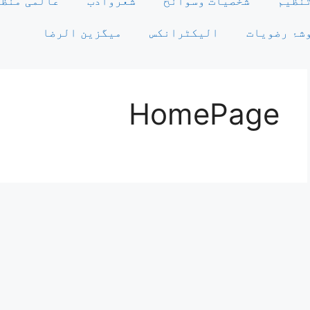
نظیم
شخصیات وسوانح
شعروادب
عالمی منظر
شۂ رضویات
الیکٹرانکس
میگزین الرضا
HomePage