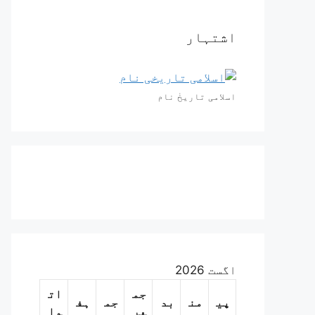
اشتہار
اسلامی تاریخٰ نام
اگست 2026
جم
ات
پی
من
بد
جم
ہف
عر
وا