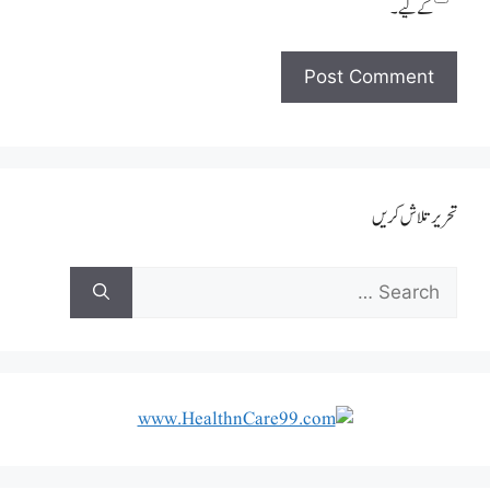
کےلیے۔
تحریر تلاش کریں