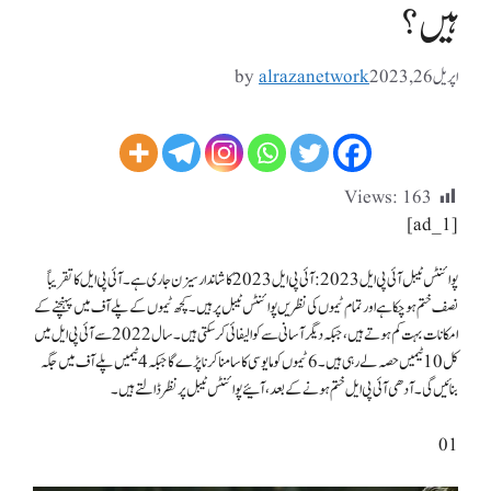
ہیں؟
اپریل 26, 2023
alrazanetwork
by
Views:
163
[ad_1]
پوائنٹس ٹیبل آئی پی ایل 2023: آئی پی ایل 2023 کا شاندار سیزن جاری ہے۔ آئی پی ایل کا تقریباً
نصف ختم ہوچکا ہے اور تمام ٹیموں کی نظریں پوائنٹس ٹیبل پر ہیں۔ کچھ ٹیموں کے پلے آف میں پہنچنے کے
امکانات بہت کم ہوتے ہیں، جبکہ دیگر آسانی سے کوالیفائی کر سکتی ہیں۔ سال 2022 سے آئی پی ایل میں
کل 10 ٹیمیں حصہ لے رہی ہیں۔ 6 ٹیموں کو مایوسی کا سامنا کرنا پڑے گا جبکہ 4 ٹیمیں پلے آف میں جگہ
بنائیں گی۔ آدھی آئی پی ایل ختم ہونے کے بعد، آئیے پوائنٹس ٹیبل پر نظر ڈالتے ہیں۔
01