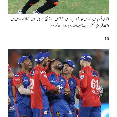
9 ویں نمبر پر سن رائزرس حیدرآباد ہے۔ اس نے 7 میں سے 2 میچ جیتے ہیں۔ اس کے اکاؤنٹ میں اس
وقت کل 8 پوائنٹس ہیں۔ (سن رائزرز حیدرآباد انسٹاگرام)
10