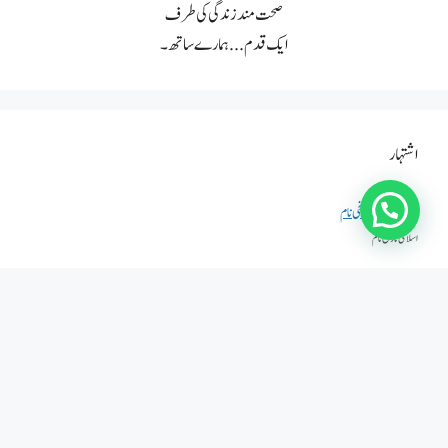
صحت مند زندگی کی طرف
ایک قدم... ہمارے ساتھ۔
اشتہار
واٹس ایپ پیغام بھیجیں۔
اسلامی تاریخٰ نام
اگست 2026