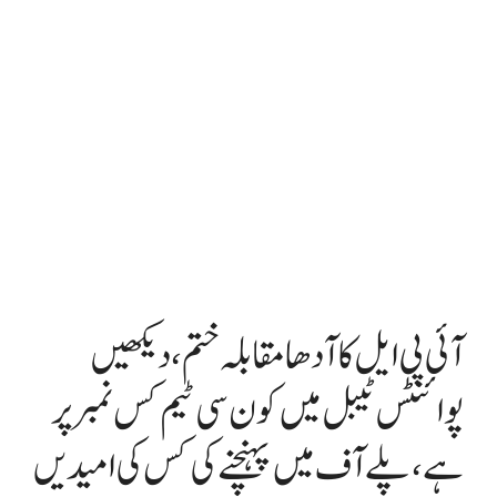
آئی پی ایل کا آدھا مقابلہ ختم، دیکھیں
پوائنٹس ٹیبل میں کون سی ٹیم کس نمبر پر
ہے، پلے آف میں پہنچنے کی کس کی امیدیں