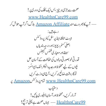
صحت سے جڑی ہر چیز، بس ایک کلک کی دوری پر!
www.HealthnCare99.com
— آپ کا بھروسے مند
Amazon Affiliate
بلاگ اگر آپ تلاش کر
رہے ہیں:
بیسٹ ہیلتھ اینڈ پرسنل کیئر پروڈکٹس
اصلی کسٹمر ریویوز اور درجہ بندیاں
سستے اور معیاری فٹنس گیجٹس
قدرتی خوبصورتی و بالوں کی حفاظت کے آسان حل
بچوں کے لیے محفوظ اور جدید الیکٹرانک ڈیوائسز
تو پھر وقت ضائع نہ کریں، آج ہی وزٹ کریں
www.HealthnCare99.com
تمام پروڈکٹس
Amazon
پر
دستیاب
آرڈر کریں، محفوظ اور آسان ڈیلیوری پائیں!
HealthnCare99
— جہاں صحت ہے پہلی ترجیح!