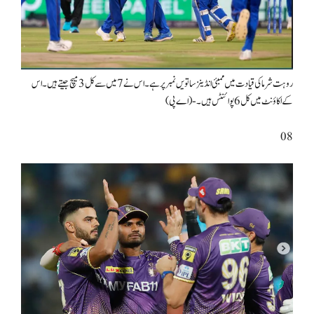
روہت شرما کی قیادت میں ممبئی انڈینز ساتویں نمبر پر ہے۔ اس نے 7 میں سے کل 3 میچ جیتے ہیں۔ اس
کے اکاؤنٹ میں کل 6 پوائنٹس ہیں۔-(اے پی)
08