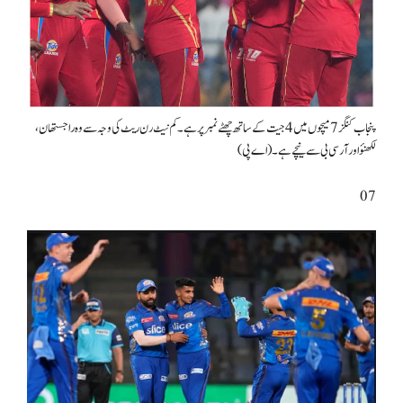
پنجاب کنگز 7 میچوں میں 4 جیت کے ساتھ چھٹے نمبر پر ہے۔ کم نیٹ رن ریٹ کی وجہ سے وہ راجستھان،
لکھنؤ اور آر سی بی سے نیچے ہے۔ (اے پی)
07