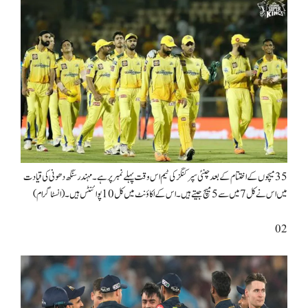
35 میچوں کے اختتام کے بعد چنئی سپر کنگز کی ٹیم اس وقت پہلے نمبر پر ہے۔ مہندر سنگھ دھونی کی قیادت
میں اس نے کل 7 میں سے 5 میچ جیتے ہیں۔ اس کے اکاؤنٹ میں کل 10 پوائنٹس ہیں۔ (انسٹاگرام)
02