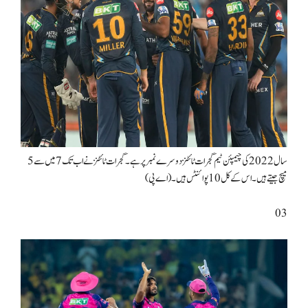
سال 2022 کی چیمپئن ٹیم گجرات ٹائٹنز دوسرے نمبر پر ہے۔ گجرات ٹائٹنز نے اب تک 7 میں سے 5
میچ جیتے ہیں۔ اس کے کل 10 پوائنٹس ہیں۔ (اے پی)
03