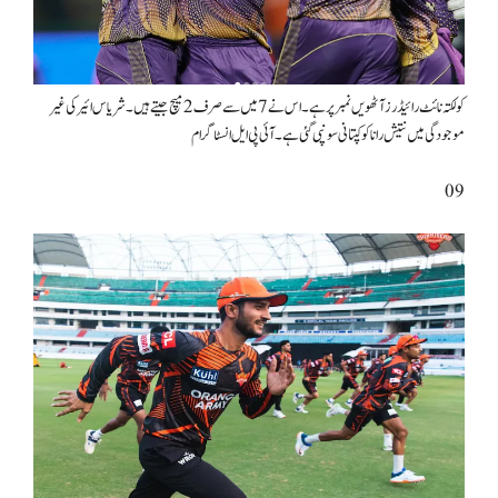
کولکتہ نائٹ رائیڈرز آٹھویں نمبر پر ہے۔ اس نے 7 میں سے صرف 2 میچ جیتے ہیں۔ شریاس ائیر کی غیر
موجودگی میں نتیش رانا کو کپتانی سونپی گئی ہے۔ آئی پی ایل انسٹاگرام
09