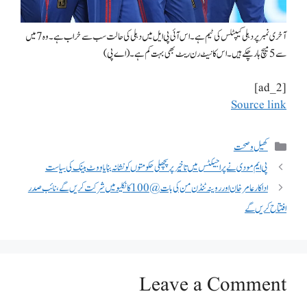
آخری نمبر پر دہلی کیپٹلس کی ٹیم ہے۔ اس آئی پی ایل میں دہلی کی حالت سب سے خراب ہے۔ وہ 7 میں
سے 5 میچ ہار چکے ہیں۔ اس کا نیٹ رن ریٹ بھی بہت کم ہے۔ (اے پی)
[ad_2]
Source link
کھیل و صحت
پی ایم مودی نے پراجیکٹس میں تاخیر پر پچھلی حکومتوں کو نشانہ بنایا ووٹ بینک کی سیاست
اداکار عامر خان اور روینہ ٹنڈن من کی بات @ 100 کانکلیو میں شرکت کریں گے، نائب صدر
افتتاح کریں گے
Leave a Comment