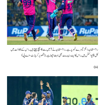
راجستھان رائلز تیسرے نمبر پر ہے۔ راجستھان نے 7 میں سے 4 میچ جیتے ہیں۔ اس کے اکاؤنٹ میں
کل 8 پوائنٹس ہیں۔ اس کا نیٹ رن ریٹ بھی بہت اچھا ہے۔ (تصویر کریڈٹ-اے پی)
04