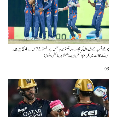
چوتھے نمبر پر کے ایل راہل کی قیادت والی لکھنؤ سپر جائنٹس ہے۔ لکھنؤ نے 7 میں سے 4 میچ جیتے ہیں۔
اس کے اکاؤنٹ میں کل 8 پوائنٹس ہیں۔ (لکھنؤ سپر جائنٹس/ ٹویٹر)
05