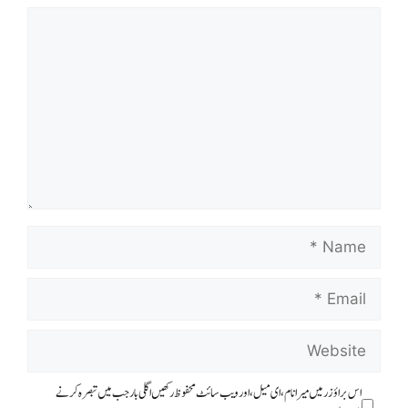
اس براؤزر میں میرا نام، ای میل، اور ویب سائٹ محفوظ رکھیں اگلی بار جب میں تبصرہ کرنے