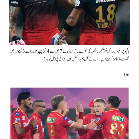
پانچویں نمبر پر رائل چیلنجرز بنگلور کی ٹیم ہے۔ آر سی بی نے 7 میں سے 4 میچ جیتے ہیں۔ اسے 3 میچوں میں
شکست کا سامنا کرنا پڑا ہے۔ اس کے کل 8 پوائنٹس ہیں۔ (آئی پی ایل ٹویٹر)
06