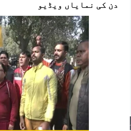
دن کی نمایاں ویڈیو