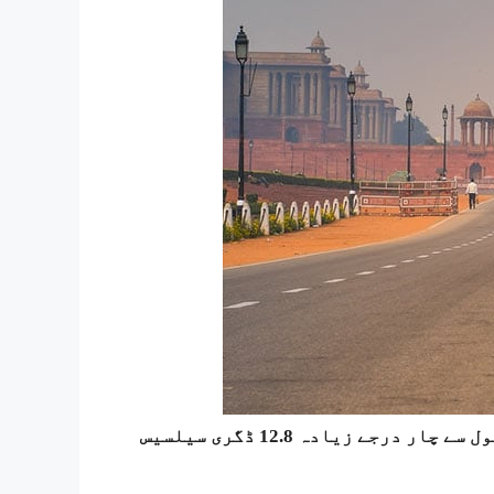
منگل کو دارالحکومت میں کم سے کم درجہ حرارت معمول سے چار درجے زیادہ 12.8 ڈگری سیلسیس