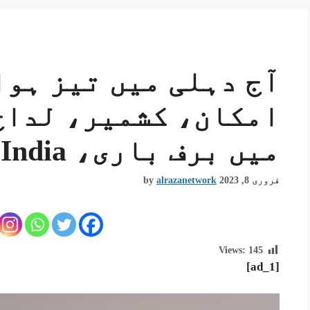
آج دہلی میں تیز ہوا
امکان، کشمیر، لداخ
میں برف باری، Ndtv Hindi, Ndtv India
فروری 8, 2023
alrazanetwork
by
Views:
145
[ad_1]