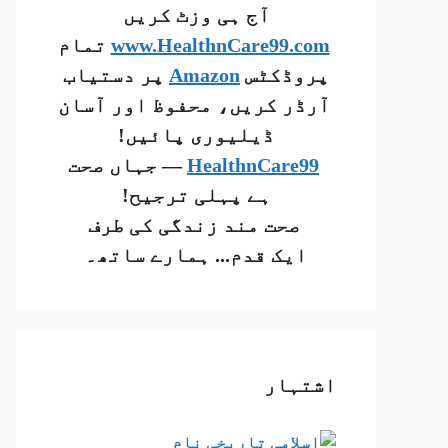
آج ہی وزٹ کریں
www.HealthnCare99.com
تمام
پروڈکٹس
Amazon
پر دستیاب
آرڈر کریں، محفوظ اور آسان
ڈیلیوری پائیں!
HealthnCare99
— جہاں صحت
ہے پہلی ترجیح!
صحت مند زندگی کی طرف
ایک قدم... ہمارے ساتھ۔
اشتہار