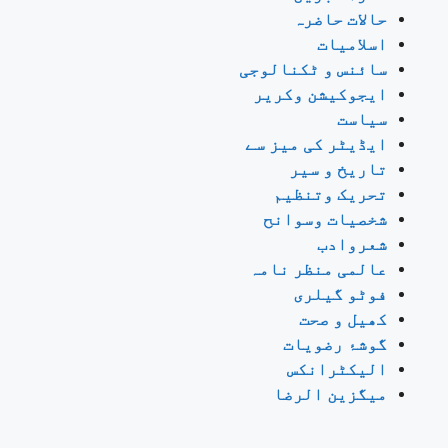
حالات حاضرہ
اسلامیات
سائنس و ٹکنالوجی
ایجوکیشن وکریر
سیاست
ایڈیٹر کی میز سے
تاریخ و سیر
تحریک وتنظیم
شخصیات وسوانح
شعروادب
عالمی منظر نامہ
فوٹو گیلری
کھیل و صحت
گوشۂ رضویات
الیکٹرانکس
میگزین الرضا