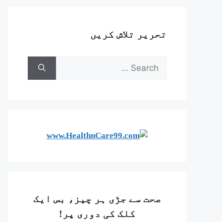
تحریر تلاش کریں
صحت سے جڑی ہر چیز، بس ایک
کلک کی دوری پر!