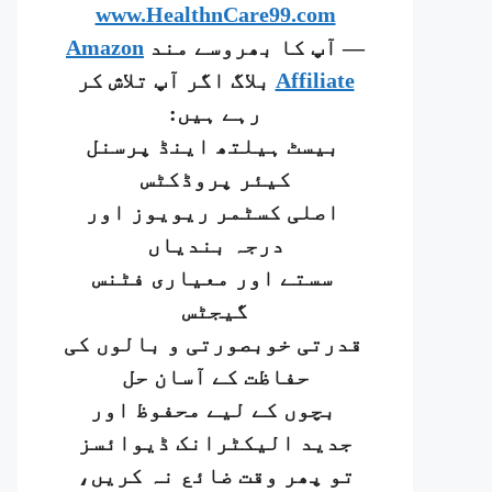
www.HealthnCare99.com
— آپ کا بھروسے مند
Amazon
Affiliate
بلاگ اگر آپ تلاش کر
رہے ہیں:
بیسٹ ہیلتھ اینڈ پرسنل
کیئر پروڈکٹس
اصلی کسٹمر ریویوز اور
درجہ بندیاں
سستے اور معیاری فٹنس
گیجٹس
قدرتی خوبصورتی و بالوں کی
حفاظت کے آسان حل
بچوں کے لیے محفوظ اور
جدید الیکٹرانک ڈیوائسز
تو پھر وقت ضائع نہ کریں،