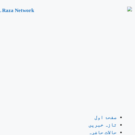
صفحۂ اول
تازہ خبریں
حالات حاضرہ