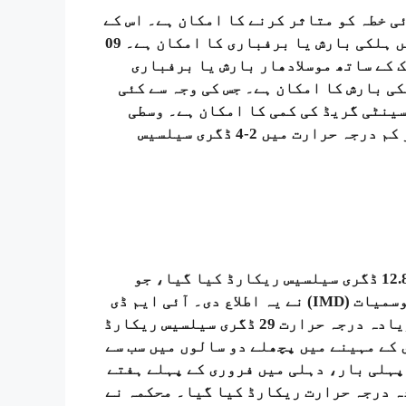
ی خطہ کو متاثر کرنے کا امکان ہے۔ اس کے
اثر کی وجہ سے جموں کشمیر، لداخ، ہماچل پردیش میں ہلکی بارش یا برفباری کا امکان ہے۔ 09
 چمک کے ساتھ موسلادھار بارش یا برفباری
 میں 09 اور 10 فروری کو ہلکی بارش کا امکان ہے۔ جس کی وجہ سے کئی
سے کم درجہ حرارت میں تقریباً 2 ڈگری سینٹی گریڈ کی کمی کا امکان ہے۔ وسطی
ہندوستان کے کئی حصوں میں، 09 تاریخ کے بعد کم از کم درجہ حرارت میں 2-4 ڈگری سیلسیس
قومی راجدھانی میں منگل کو کم سے کم درجہ حرارت 12.8 ڈگری سیلسیس ریکارڈ کیا گیا، جو
معمول سے چار درجے زیادہ ہے۔ ہندوستانی محکمہ موسمیات (IMD) نے یہ اطلاع دی۔ آئی ایم ڈی
کے مطابق، دارالحکومت میں پیر کے روز زیادہ سے زیادہ درجہ حرارت 29 ڈگری سیلسیس ریکارڈ
 کے مہینے میں پچھلے دو سالوں میں سب سے
 وقت، محکمہ کے مطابق، 2011 کے بعد پہلی بار، دہلی میں فروری کے پہلے ہفتے
یا اس سے زیادہ درجہ حرارت ریکارڈ کیا گیا۔ محکمہ نے