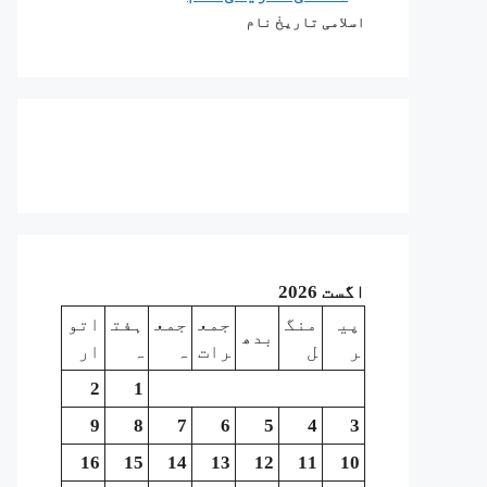
اسلامی تاریخٰ نام
اگست 2026
پی
منگ
جمع
جمع
ہفت
اتو
بدھ
ر
ل
رات
ہ
ہ
ار
2
1
9
8
7
6
5
4
3
16
15
14
13
12
11
10