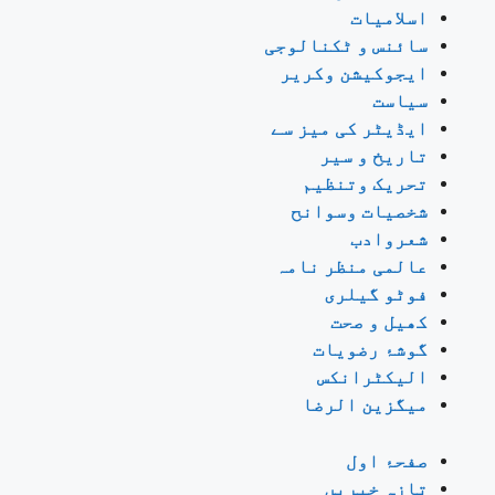
اسلامیات
سائنس و ٹکنالوجی
ایجوکیشن وکریر
سیاست
ایڈیٹر کی میز سے
تاریخ و سیر
تحریک وتنظیم
شخصیات وسوانح
شعروادب
عالمی منظر نامہ
فوٹو گیلری
کھیل و صحت
گوشۂ رضویات
الیکٹرانکس
میگزین الرضا
صفحۂ اول
تازہ خبریں