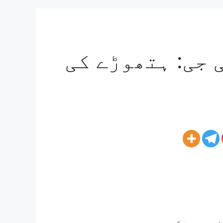
 جی: ہتھوڑے کی