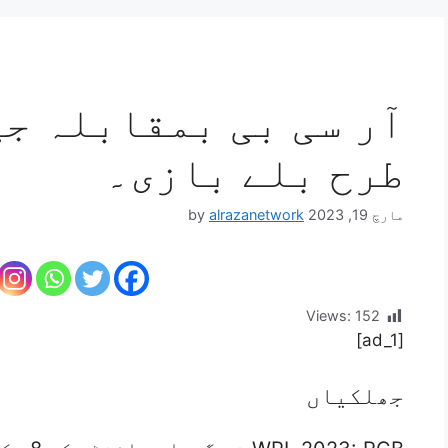
آر سی بی بمقابلہ جی
طرح بلے بازی۔
مارچ 19, 2023
alrazanetwork
by
Views:
152
[ad_1]
جھلکیاں