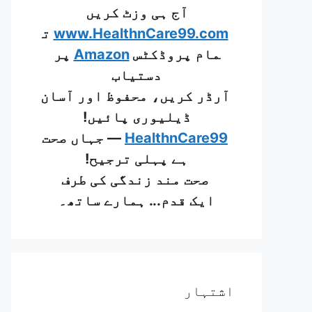
آج ہی وزٹ کریں
www.HealthnCare99.com
ت
مام پروڈکٹس
Amazon
پر
دستیاب
آرڈر کریں، محفوظ اور آسان
ڈیلیوری پائیں!
HealthnCare99
— جہاں صحت
ہے پہلی ترجیح!
صحت مند زندگی کی طرف
ایک قدم... ہمارے ساتھ۔
اشتہار