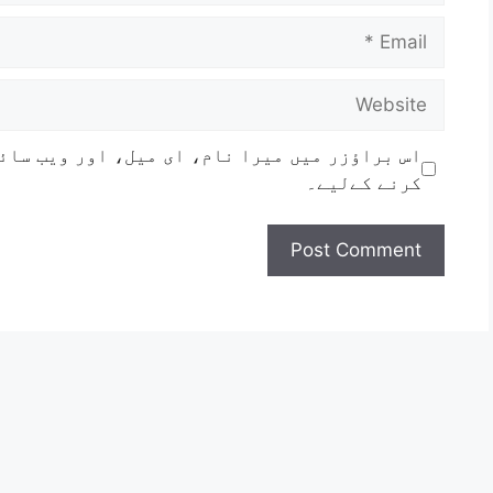
اس براؤزر میں میرا نام، ای میل، اور ویب سائ
کرنے کےلیے۔