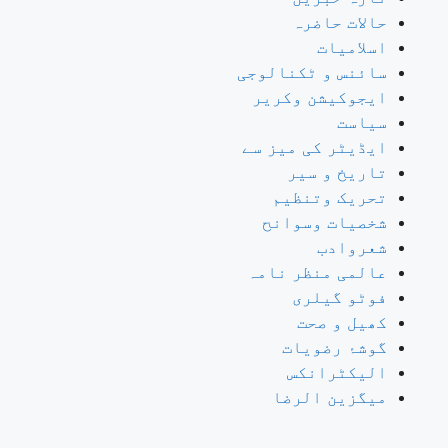
حالات حاضرہ
اسلامیات
سائنس و ٹکنالوجی
ایجوکیشن وکریر
سیاست
ایڈیٹر کی میز سے
تاریخ و سیر
تحریک وتنظیم
شخصیات وسوانح
شعروادب
عالمی منظر نامہ
فوٹو گیلری
کھیل و صحت
گوشۂ رضویات
الیکٹرانکس
میگزین الرضا