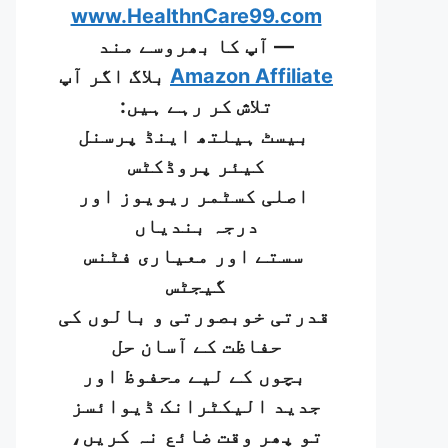
www.HealthnCare99.com
— آپ کا بھروسے مند
Amazon Affiliate
بلاگ اگر آپ
تلاش کر رہے ہیں:
بیسٹ ہیلتھ اینڈ پرسنل
کیئر پروڈکٹس
اصلی کسٹمر ریویوز اور
درجہ بندیاں
سستے اور معیاری فٹنس
گیجٹس
قدرتی خوبصورتی و بالوں کی
حفاظت کے آسان حل
بچوں کے لیے محفوظ اور
جدید الیکٹرانک ڈیوائسز
تو پھر وقت ضائع نہ کریں،