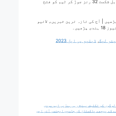
ایلس پیری اور ہیتھر نائٹ نے 22 گیندوں پر ناقابل شکست 32 رنز جوڑ کر ٹیم کو فتح
بریکنگ نیوز پڑھیں | آج کی تازہ ترین خبریں، لائیو
ڑھیں۔
یئر لیگ
,
ڈبلیو پی ایل 2023
وگوں کو تکلیف پہنچ رہی ہے: پی ایم مودی
 کے پیچھے پاکستان کی جاسوس ایجنسی آئی ایس