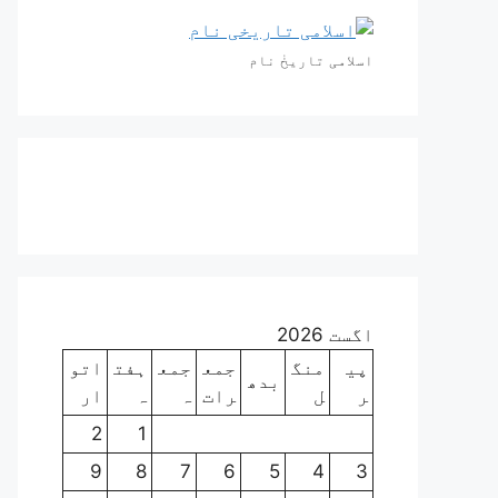
اسلامی تاریخٰ نام
اگست 2026
پی
منگ
جمع
جمع
ہفت
اتو
بدھ
ر
ل
رات
ہ
ہ
ار
2
1
9
8
7
6
5
4
3