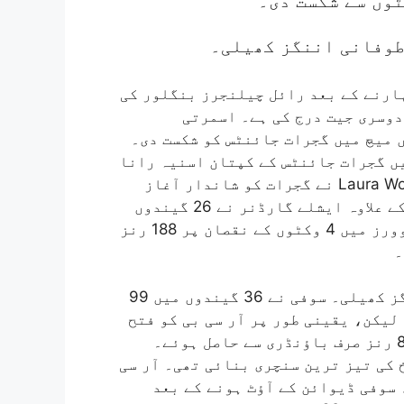
میئر لیگ میں لگاتار 5 میچ ہارنے کے بعد رائل چیلنجرز بنگلور کی
دوسری جیت درج کی ہے۔ اسمرتی
ا کی زیرقیادت RCB نے WPL 2023 کے 16ویں میچ میں گجرات جائنٹس کو شکست دی۔
ں گجرات جائنٹس کے کپتان اسنیہ رانا
نے ٹاس جیت کر پہلے بیٹنگ کا فیصلہ کیا۔ Laura Wolvaardt نے گجرات کو شاندار آغاز
دلایا۔ لورا نے 42 گیندوں میں 68 رنز بنائے۔ ان کے علاوہ ایشلے گارڈنر نے 26 گیندوں
پر 41 رنز کی اننگز کھیلی۔ گجرات نے مقررہ 20 اوورز میں 4 وکٹوں کے نقصان پر 188 رنز
۔
سوفی ڈیوائن نے آر سی بی کی جانب سے شاندار اننگز کھیلی۔ سوفی نے 36 گیندوں میں 99
لیکن، یقینی طور پر آر سی بی کو فتح
دلائی۔ سوفی نے 9 چوکے اور 8 چھکے لگائے۔ یعنی 84 رنز صرف باؤنڈری سے حاصل ہوئے۔
اریخ کی تیز ترین سنچری بنائی تھی۔ آر سی
یں حاصل کر لیا۔ سوفی ڈیوائن کے آؤٹ ہونے کے بعد