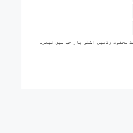
ٹ محفوظ رکھیں اگلی بار جب میں تبصرہ