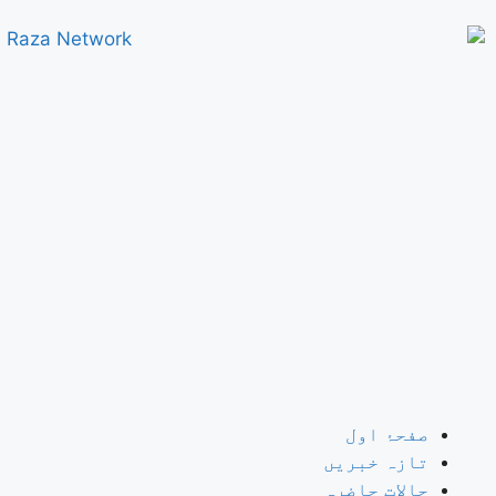
صفحۂ اول
تازہ خبریں
حالات حاضرہ