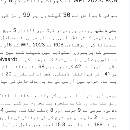
WPL 2023: RCB نے گجرات جائنٹس کو 8 وکٹوں سے شکست دی۔
سوفی ڈیوائن نے 36 گیندوں پر 99 رنز کی طوفانی اننگز کھیلی۔
نئی دہلی.
ویمنز پری
ٹیم واپسی کرتی نظر آرہی ہے۔ آر سی بی نے مسلسل 
مندھان
ممبئی کے بریبورن اسٹیڈیم میں کھیلے گئے میچ می
بنائے۔ جواب میں آر سی بی نے یہ ہدف حاصل کر لیا
رنز بنائے۔ وہ شاید سنچری سے محروم ہو گئی ہیں۔ 
سوفی نے 2 سال قبل خواتین کی ٹی ٹوئنٹی کی ت
بی نے 189 رنز کا ہدف 15.3 اوور م