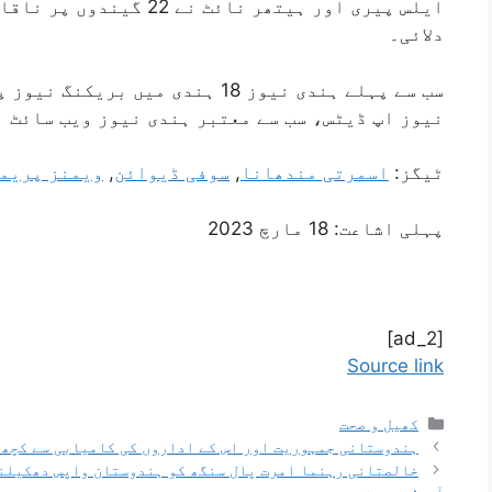
دلائی۔
سب سے پہلے ہندی نیوز 18 ہندی میں 
نیوز اپ ڈیٹس، سب سے معتبر ہندی نیوز ویب سائٹ نیوز 18 ہندی پ
ٹیگز:
اسمرتی مندھانا
,
سوفی ڈیوائن
,
ویمنز پریم
پہلی اشاعت:
18 مارچ 2023
[ad_2]
Source link
کھیل و صحت
ہندوستانی جمہوریت اور اس کے اداروں کی کامیابی سے کچھ ل
خالصتانی رہنما امرت پال سنگھ کو ہندوستان واپس دھکیلنے