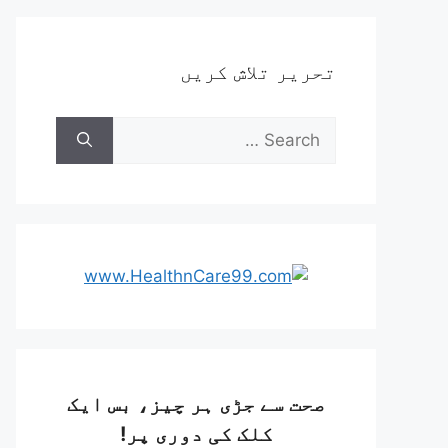
تحریر تلاش کریں
صحت سے جڑی ہر چیز، بس ایک
کلک کی دوری پر!