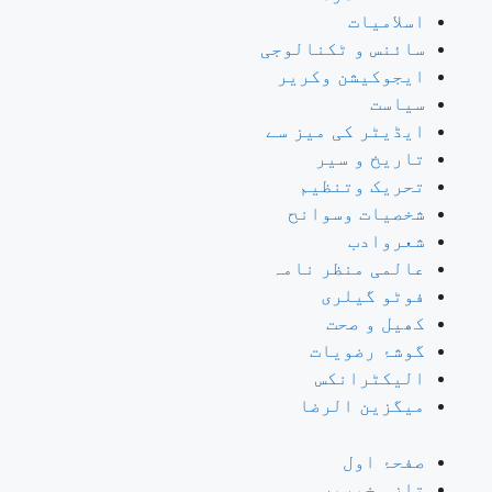
اسلامیات
سائنس و ٹکنالوجی
ایجوکیشن وکریر
سیاست
ایڈیٹر کی میز سے
تاریخ و سیر
تحریک وتنظیم
شخصیات وسوانح
شعروادب
عالمی منظر نامہ
فوٹو گیلری
کھیل و صحت
گوشۂ رضویات
الیکٹرانکس
میگزین الرضا
صفحۂ اول
تازہ خبریں