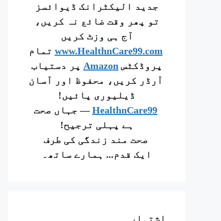
جدید الیکٹرانک ڈیوائسز
تو پھر وقت ضائع نہ کریں،
آج ہی وزٹ کریں
www.HealthnCare99.com
تمام
پروڈکٹس
Amazon
پر دستیاب
آرڈر کریں، محفوظ اور آسان
ڈیلیوری پائیں!
HealthnCare99
— جہاں صحت
ہے پہلی ترجیح!
صحت مند زندگی کی طرف
ایک قدم... ہمارے ساتھ۔
اشتہار