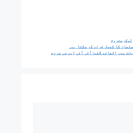
سبھا کی رکنیت منسوخ ہو سکتی ہے۔
ختم ہو گیا ہے۔
تار انصاری کو اغوا اور قتل کیس میں
سال قید کی سزا سنائے جانے کے چند گھنٹے بعد، اتر پردیش کی
ن سماج پارٹی کے رکن اسمبلی افضل
انصاری کو بھی اسی گینگسٹر ایکٹ کیس میں مجرم قرار دیا ہے۔ 2007 کا اس معاملے میں عدالت
نے افضل انصاری کو چار سال کی سزا سنائی ہے۔ اس کے ساتھ عدالت نے مختار انصاری پر 5 لاکھ
 بھی عائد کیا ہے۔ دونوں بھائیوں پر بی
سے جڑے ہونے کا الزام تھا۔