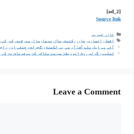
خاص چیزیں
مختار انصاری کو 10 سال اور افضل انصاری کو 4 سال قید کی سزا سنائی گئی۔
سزا سنائے جانے کے بعد افضل انصاری کی لوک 
الکا رائے نے کہا کہ یوپی میں مافیا کا راج 
نئی دہلی :
غنڈہ سیاستدان بن گیا
مختار انصاری
مخ
قصوروار ٹھہرائے جانے اور 10 
ایم پی-ایم ایل اے عدالت نے ان کے بھائی اور بہوج
روپے اور افضل انصاری پر ایک لاکھ روپے کا جرمانہ
جے پی ایم ایل اے کرشنانند رائے کے اغوا اور قتل 
یہ بھی پڑھیں
[ad_2]
Source link