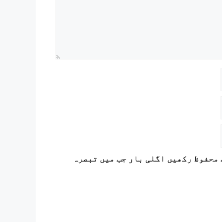
لوک
,
محروم
ستھان کا کھیل خراب کر سکتا ہے۔
ات میں اٹھائے گئے: آئی آئی ایم سی سروے