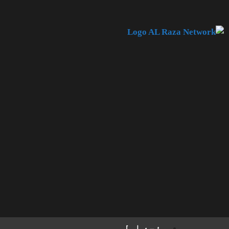
صفحۂ اول