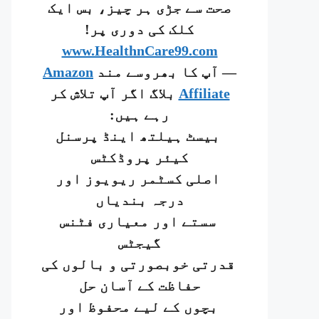
صحت سے جڑی ہر چیز، بس ایک
کلک کی دوری پر!
www.HealthnCare99.com
— آپ کا بھروسے مند
Amazon
Affiliate
بلاگ اگر آپ تلاش کر
رہے ہیں:
بیسٹ ہیلتھ اینڈ پرسنل
کیئر پروڈکٹس
اصلی کسٹمر ریویوز اور
درجہ بندیاں
سستے اور معیاری فٹنس
گیجٹس
قدرتی خوبصورتی و بالوں کی
حفاظت کے آسان حل
بچوں کے لیے محفوظ اور