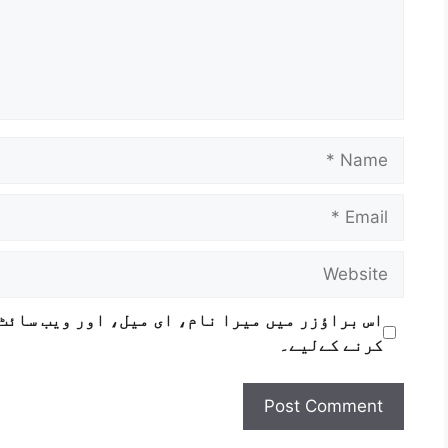
تازہ خبریں
افضل
,
انصاری
,
چار
,
رکنیت
,
سال
,
سبھا
,
سزا
,
سے
,
قید
,
کو
,
کی
,
آئی پی ایل پلے آف: آر سی بی لکھنؤ، گجرات، چنئی اور راج
تعلیم، گراس روٹ انوویشن سب سے متاثر کن موضوعات من کی ب
Leave a Comment