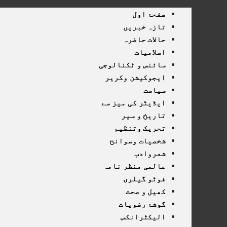
صفحۂ اول
تازہ خبریں
حالات حاضرہ
اسلامیات
سائنس و ٹکنالوجی
ایجوکیشن وکریر
سیاست
ایڈیٹر کی میز سے
تاریخ و سیر
تحریک وتنظیم
شخصیات وسوانح
شعروادب
عالمی منظر نامہ
فوٹو گیلری
کھیل و صحت
گوشۂ رضویات
الیکٹرانکس