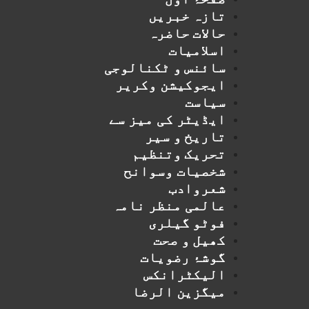
تازہ خبریں
حالات حاضرہ
اسلامیات
سائنس و ٹکنالوجی
ایجوکیشن وکریر
سیاست
ایڈیٹر کی میز سے
تاریخ و سیر
تحریک وتنظیم
شخصیات وسوانح
شعروادب
عالمی منظر نامہ
فوٹو گیلری
کھیل و صحت
گوشۂ رضویات
الیکٹرانکس
میگزین الرضا