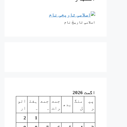
اسلامی تاریخٰ نام
اگست 2026
پی
منگ
جمع
جمع
ہفت
اتو
بدھ
ر
ل
رات
ہ
ہ
ار
2
1