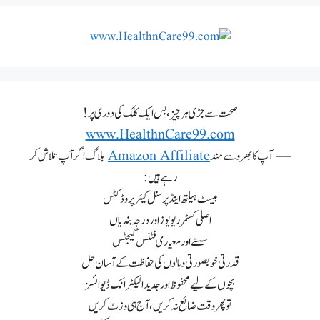
صحت سے جڑی ہر چیز، بس ایک کلک کی دوری پر!
www.HealthnCare99.com
— آپ کا بھروسے مند
Amazon Affiliate
بلاگ اگر آپ تلاش کر
رہے ہیں:
بیسٹ ہیلتھ اینڈ پرسنل کیئر پروڈکٹس
اصلی کسٹمر ریویوز اور درجہ بندیاں
سستے اور معیاری فٹنس گیجٹس
قدرتی خوبصورتی و بالوں کی حفاظت کے آسان حل
بچوں کے لیے محفوظ اور جدید الیکٹرانک ڈیوائسز
تو پھر وقت ضائع نہ کریں، آج ہی وزٹ کریں