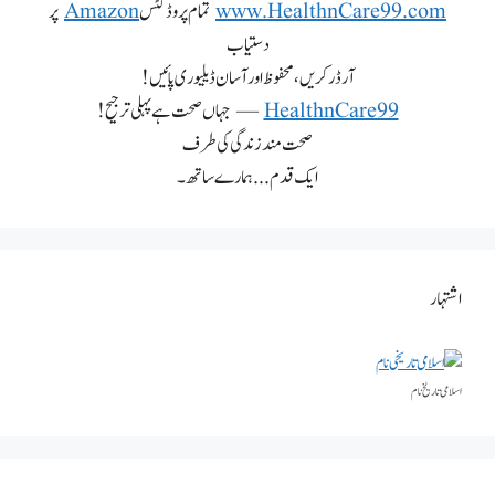
www.HealthnCare99.com
تمام پروڈکٹس
Amazon
پر
دستیاب
آرڈر کریں، محفوظ اور آسان ڈیلیوری پائیں!
HealthnCare99
— جہاں صحت ہے پہلی ترجیح!
صحت مند زندگی کی طرف
ایک قدم... ہمارے ساتھ۔
اشتہار
اسلامی تاریخٰ نام