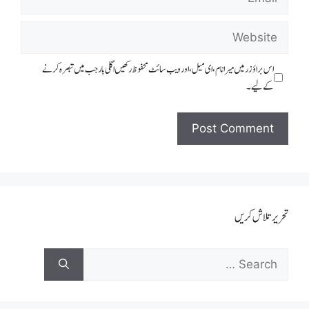
اس براؤزر میں میرا نام، ای میل، اور ویب سائٹ محفوظ رکھیں اگلی بار جب میں تبصرہ کرنے
کےلیے۔
تحریر تلاش کریں