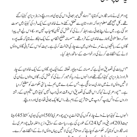
چودھری نے نامہ نگاروں کو بتایا، ’’دو ماہ قبل میرا بھائی، اس کی بیوی اور دو بچے وزیٹر ویزا پر کینیڈا گئے
تھے۔ کل صبح مجھے معلوم ہوا کہ ہندوستان سے تعلق رکھنے والے خاندان کے ایک فرد کی کینیڈا میں موت
ہو گئی ہے۔ میں نے اپنے بھائی سے رابطہ کرنے کی کوشش کی لیکن کامیاب نہیں ہوسکا، اس لیے شبہ پیدا
ہوا کہ وہ (متوفی) ہمارے خاندان کے فرد تھے۔‘‘ مہسانہ ضلع انتظامیہ کے ایک اہلکار نے بتایا کہ ملک پورہ
گاؤں کے رہائشیوں نے مرنے والوں میں سے چار کی شناخت کرلی ہے۔ میت کو اس کے آبائی گاؤں واپس
لانے کے انتظامات کرنے کی درخواست کے ساتھ رابطہ کیا۔
"اس بات کی تصدیق ہوئی ہے کہ مہسانہ کے وجاپور تعلقہ کے مانیک پور گاؤں کے ایک خاندان کے چار
افراد وزیٹر ویزا پر کینیڈا گئے تھے اور انہوں نے دریا کو عبور کرنے کی کوشش کی۔ گاؤں والوں نے ان کی
لاشیں واپس لانے میں ہماری مدد مانگی ہے، جس کے بارے میں ہم نے ریاستی حکومت کو مطلع کر دیا
ہے۔” چودھری نے کہا کہ اس شک کی تصدیق اس وقت ہوئی جب انہیں کینیڈا میں مقیم ان کے رشتہ
داروں کے واٹس ایپ گروپ میں متاثرین کے نام ملے۔ اس کا ایک بھائی تھا، بیوی اور دو بچے.
انہوں نے کینیڈا جانے والے چار لوگوں کی شناخت پروین چودھری (50)، ان کی بیوی دکشا (45)، بیٹا
میت (20) اور بیٹی ودھی (24) کے طور پر کی ہے۔ ریاست کے سابق وزیر داخلہ وپل چودھری نے
نامہ نگاروں کو بتایا کہ حکومت کو چاہئے کہ وہ متاثرین کی لاشیں یہاں واپس لانے کے انتظامات کرے۔