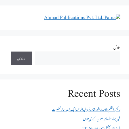
تلاش
تلاش
Recent Posts
رئیس القلم علامہ ارشد القادری علیہ الرحمہ ایک عہد ساز شخصیت
شیرِ بہار سلسلۂ رضویہ کے نیرِ تاباں
الرضا انٹر نیشنل مئی، جون 2026