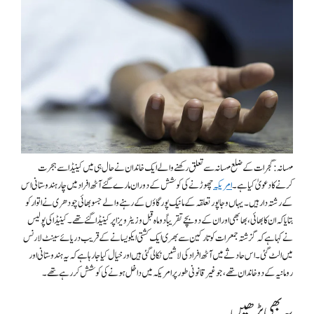
مہسانہ:
گجرات کے ضلع مہسانہ سے تعلق رکھنے والے ایک خاندان نے حال ہی میں کینیڈا سے ہجرت
کرنے کا دعویٰ کیا ہے۔
امریکہ
چھوڑنے کی کوشش کے دوران مارے گئے آٹھ افراد میں چار ہندوستانی اس
کے رشتہ دار ہیں۔ یہاں وجاپور تعلقہ کے مانیک پور گاؤں کے رہنے والے جسو بھائی چودھری نے اتوار کو
بتایا کہ ان کا بھائی، بھابھی اور ان کے دو بچے تقریباً دو ماہ قبل وزیٹر ویزا پر کینیڈا گئے تھے۔ کینیڈا کی پولیس
نے کہا ہے کہ گزشتہ جمعرات کو تارکین سے بھری ایک کشتی ایکویسانے کے قریب دریائے سینٹ لارنس
میں الٹ گئی۔ اس حادثے میں آٹھ افراد کی لاشیں نکالی گئی ہیں اور خیال کیا جا رہا ہے کہ یہ ہندوستانی اور
رومانیہ کے دو خاندان تھے، جو غیر قانونی طور پر امریکہ میں داخل ہونے کی کوشش کر رہے تھے۔
یہ بھی پڑھیں