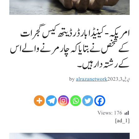
امریکہ-کینیڈا بارڈر ڈیتھ کیس گجرات
کے شخص نے بتایا کہ چار مرنے والے اس
کے رشتہ دار ہیں۔
اپریل 3, 2023
alrazanetwork
by
Views:
176
[ad_1]