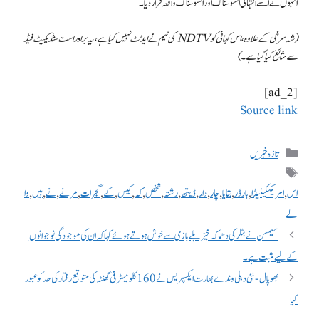
انہوں نے اسے انتہائی افسوسناک اور افسوسناک واقعہ قرار دیا۔
(شہ سرخی کے علاوہ، اس کہانی کو NDTV کی ٹیم نے ایڈٹ نہیں کیا ہے، یہ براہ راست سنڈیکیٹ فیڈ
سے شائع کیا گیا ہے۔)
[ad_2]
Source link
تازہ خبریں
اس
,
امریکہکینیڈا
,
بارڈر
,
بتایا
,
چار
,
دار
,
ڈیتھ
,
رشتہ
,
شخص
,
کہ
,
کیس
,
کے
,
گجرات
,
مرنے
,
نے
,
ہیں
,
وا
لے
سیمسن نے بٹلر کی دھماکہ خیز بلے بازی سے خوش ہوتے ہوئے کہا کہ ان کی موجودگی نوجوانوں
کے لیے مثبت ہے۔
بھوپال-نئی دہلی وندے بھارت ایکسپریس نے 160 کلومیٹر فی گھنٹہ کی متوقع رفتار کی حد کو عبور
کیا