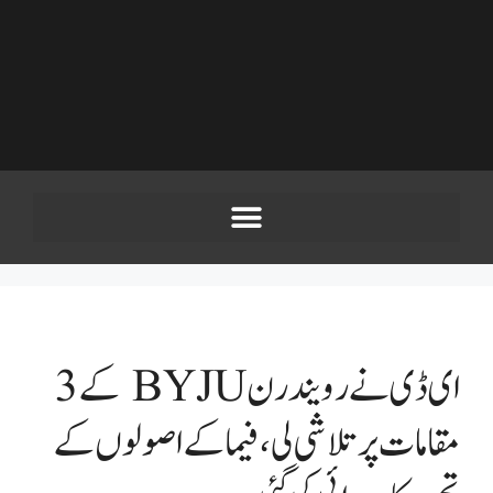
ای ڈی نے رویندرن BYJU کے 3
مقامات پر تلاشی لی، فیما کے اصولوں کے