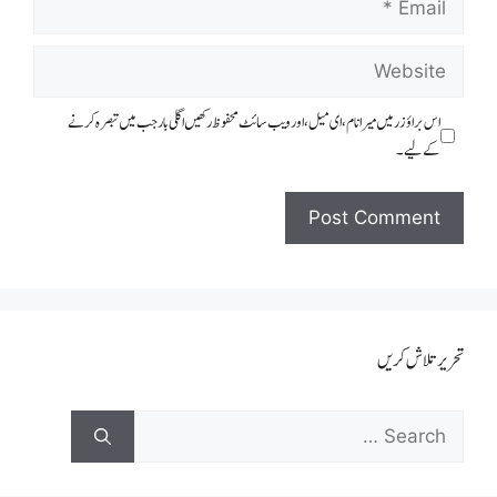
اس براؤزر میں میرا نام، ای میل، اور ویب سائٹ محفوظ رکھیں اگلی بار جب میں تبصرہ کرنے
کےلیے۔
تحریر تلاش کریں