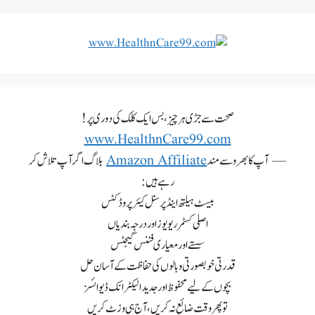
صحت سے جڑی ہر چیز، بس ایک کلک کی دوری پر!
www.HealthnCare99.com
— آپ کا بھروسے مند
Amazon Affiliate
بلاگ اگر آپ تلاش کر
رہے ہیں:
بیسٹ ہیلتھ اینڈ پرسنل کیئر پروڈکٹس
اصلی کسٹمر ریویوز اور درجہ بندیاں
سستے اور معیاری فٹنس گیجٹس
قدرتی خوبصورتی و بالوں کی حفاظت کے آسان حل
بچوں کے لیے محفوظ اور جدید الیکٹرانک ڈیوائسز
تو پھر وقت ضائع نہ کریں، آج ہی وزٹ کریں