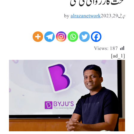
تحت کارروائی کی گئی
اپریل 29, 2023
alrazanetwork
by
Views:
187
[ad_1]