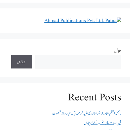
تلاش
تلاش
Recent Posts
رئیس القلم علامہ ارشد القادری علیہ الرحمہ ایک عہد ساز شخصیت
شیرِ بہار سلسلۂ رضویہ کے نیرِ تاباں