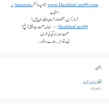
www.HealthnCare99.com
تمام پروڈکٹس
Amazon
پر
دستیاب
آرڈر کریں، محفوظ اور آسان ڈیلیوری پائیں!
HealthnCare99
— جہاں صحت ہے پہلی ترجیح!
صحت مند زندگی کی طرف
ایک قدم... ہمارے ساتھ۔
اشتہار
اسلامی تاریخٰ نام