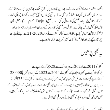
بنگلورو:
انفورسمنٹ ڈائریکٹوریٹ نے رویندرن بائیجو اور ان کی کمپنی ‘تھنک اینڈ لرن پرائیویٹ لمیٹڈ’ کے
معاملے میں بنگلور میں تین احاطے (2 کمرشل اور 1 رہائشی) پر فارن ایکسچینج مینجمنٹ ایکٹ (فیما) کی دفعات
کے تحت تلاشی لی ہے اور ضبطی کی کارروائی کی گئی ہے۔ . کمپنی Byju’s کے نام سے ایک مشہور آن
لائن ایجوکیشن پورٹل چلاتی ہے۔ تلاشی اور ضبطی کی کارروائی کے دوران متعدد مجرمانہ دستاویزات اور
ڈیجیٹل ڈیٹا قبضے میں لیا گیا ہے۔ ای ڈی نے کہا کہ کمپنی نے مالی سال 2020-21 سے اپنے مالی بیانات
تیار نہیں کیے ہیں اور اکاؤنٹس کا آڈٹ نہیں کرایا ہے جو کہ لازمی ہے۔
یہ بھی پڑھیں
کمپنی کو 2011 سے 2023 تک بیرون ملک سے 28 ہزار کروڑ روپے ملے
فیما کی تلاش سے یہ بھی پتہ چلا ہے کہ کمپنی نے 2011 سے 2023 کے دوران تقریباً 28,000
کروڑ روپے کی براہ راست غیر ملکی سرمایہ کاری حاصل کی ہے۔ اس کے علاوہ کمپنی نے 9754 کروڑ
روپے بیرون ممالک بھیجے ہیں۔ اسی مدت کے دوران غیر ملکی براہ راست سرمایہ کاری کے دائرہ اختیار کے
نام پر، کمپنی نے اشتہارات اور مارکیٹنگ کے اخراجات کے نام پر تقریباً 944 کروڑ روپے بک کیے ہیں،
جس میں غیر ملکی دائرہ اختیار کو بھیجی جانے والی رقم بھی شامل ہے۔
بینکوں کے ذریعے رقم کے لین دین کی چھان بین کی جا رہی ہے۔