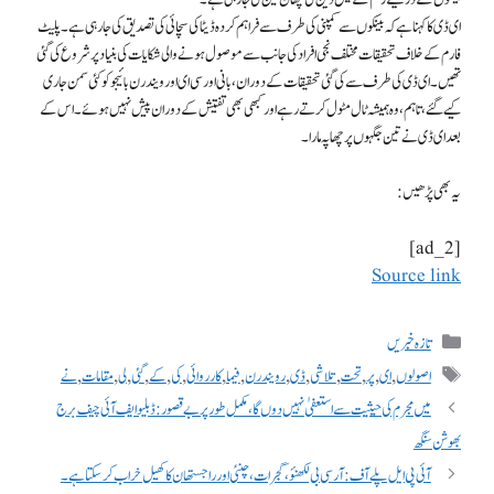
ای ڈی کا کہنا ہے کہ بینکوں سے کمپنی کی طرف سے فراہم کردہ ڈیٹا کی سچائی کی تصدیق کی جا رہی ہے۔ پلیٹ
فارم کے خلاف تحقیقات مختلف نجی افراد کی جانب سے موصول ہونے والی شکایات کی بنیاد پر شروع کی گئی
تھیں۔ ای ڈی کی طرف سے کی گئی تحقیقات کے دوران، بانی اور سی ای او رویندرن بائیجو کو کئی سمن جاری
کیے گئے، تاہم، وہ ہمیشہ ٹال مٹول کرتے رہے اور کبھی بھی تفتیش کے دوران پیش نہیں ہوئے۔ اس کے
بعد ای ڈی نے تین جگہوں پر چھاپہ مارا۔
یہ بھی پڑھیں:
[ad_2]
Source link
تازہ خبریں
اصولوں
,
ای
,
پر
,
تحت
,
تلاشی
,
ڈی
,
رویندرن
,
فیما
,
کارروائی
,
کی
,
کے
,
گئی
,
لی
,
مقامات
,
نے
میں مجرم کی حیثیت سے استعفیٰ نہیں دوں گا، مکمل طور پر بے قصور: ڈبلیو ایف آئی چیف برج
بھوشن سنگھ
آئی پی ایل پلے آف: آر سی بی لکھنؤ، گجرات، چنئی اور راجستھان کا کھیل خراب کر سکتا ہے۔