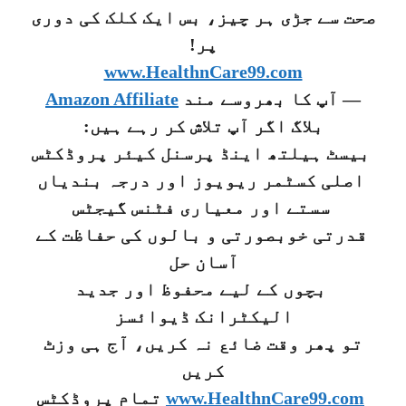
صحت سے جڑی ہر چیز، بس ایک کلک کی دوری
پر!
www.HealthnCare99.com
— آپ کا بھروسے مند
Amazon Affiliate
بلاگ اگر آپ تلاش کر رہے ہیں:
بیسٹ ہیلتھ اینڈ پرسنل کیئر پروڈکٹس
اصلی کسٹمر ریویوز اور درجہ بندیاں
سستے اور معیاری فٹنس گیجٹس
قدرتی خوبصورتی و بالوں کی حفاظت کے
آسان حل
بچوں کے لیے محفوظ اور جدید
الیکٹرانک ڈیوائسز
تو پھر وقت ضائع نہ کریں، آج ہی وزٹ
کریں
www.HealthnCare99.com
تمام پروڈکٹس