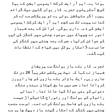
ہوتا ہے۔ایم آر ایف کرکٹ ایسوسی ایشن کے ہیڈ
کوچ آسٹریلوی تجربہ کار بولر گلین میک گراتھ
ہیں، اگر سلیکشن ہوتی ہے تو پریکٹس سے لے کر
کھانے پینے تک سب کچھ ایم آر ایف کرکٹ ایسوسی
ایشن کی ذمہ داری ہوگی۔ ٹرائل کے بعد شہباز
انور نے چیپاک میں موجود چنئی سپر کنگز کی ٹیم
کو جوائن کرلیا، جس کے بعد چنئی سپر کنگز کی
جانب سے 5 اسٹار ہوٹل میں قیام کے انتظامات
کیے گئے۔
تجربہ کار بلے باز بولنگ سے پریشان
شہباز نے کہا کہ نیٹ پریکٹس تقریباً 20 دن تک
جاری رہی، ایک باؤلر بلے بازوں کو چار اوورز
کرواتا تھا، جس میں سابق کپتان مہندر سنگھ
دھونی کو بھی بولڈ کیا جاتا تھا۔ امباتی
رائیڈو کو بولنگ اور رتوراج گائیکواڑ جیسے
بلے بازوں کو فاسٹ بولنگ کرتے تھے۔ اس سے مجھے
چنئی سپر کنگز کے اسٹار گیند باز دیپک چاہر سے