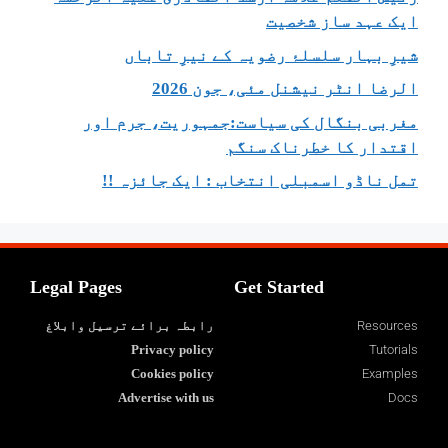
ایک عہد ساز شخصیت
شیرِ بہار سلسلۂ رضویہ کے نیرِ تاباں
الرضا انٹر نیشنل مئی، جون 2026
مغربی بنگال کی سیاست:جمہوریت، جرم اور
اقتدار کا خطرناک سنگم
تمل ناڈو اسمبلی انتخاب : ایک جائزہ !!
Legal Pages
Get Started
Resources
رابطہ برائے ترسیل وابلاغ
Privacy policy
Tutorials
Cookies policy
Examples
Advertise with us
Docs