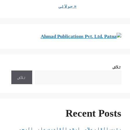
« جولائی
تلاش
تلاش
Recent Posts
رئیس القلم علامہ ارشد القادری علیہ الرحمہ