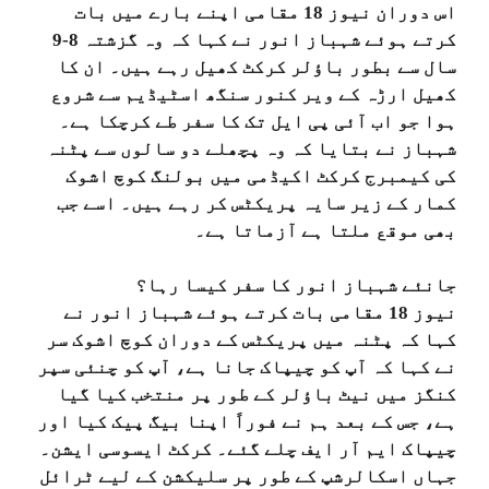
اس دوران
نیوز 18 مقامی
اپنے بارے میں بات
کرتے ہوئے شہباز انور نے کہا کہ وہ گزشتہ 8-9
سال سے بطور باؤلر کرکٹ کھیل رہے ہیں۔ ان کا
کھیل ارڑہ کے ویر کنور سنگھ اسٹیڈیم سے شروع
ہوا جو اب آئی پی ایل تک کا سفر طے کرچکا ہے۔
شہباز نے بتایا کہ وہ پچھلے دو سالوں سے پٹنہ
کی کیمبرج کرکٹ اکیڈمی میں بولنگ کوچ اشوک
کمار کے زیر سایہ پریکٹس کر رہے ہیں۔ اسے جب
بھی موقع ملتا ہے آزماتا ہے۔
جانئے شہباز انور کا سفر کیسا رہا؟
نیوز 18 مقامی
بات کرتے ہوئے شہباز انور نے
کہا کہ پٹنہ میں پریکٹس کے دوران کوچ اشوک سر
نے کہا کہ آپ کو چیپاک جانا ہے، آپ کو چنئی سپر
کنگز میں نیٹ باؤلر کے طور پر منتخب کیا گیا
ہے، جس کے بعد ہم نے فوراً اپنا بیگ پیک کیا اور
چیپاک ایم آر ایف چلے گئے۔ کرکٹ ایسوسی ایشن۔
جہاں اسکالرشپ کے طور پر سلیکشن کے لیے ٹرائل