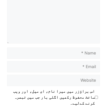
اس براؤزر میں میرا نام، ای میل، اور ویب
سائٹ محفوظ رکھیں اگلی بار جب میں تبصرہ
کرنے کےلیے۔