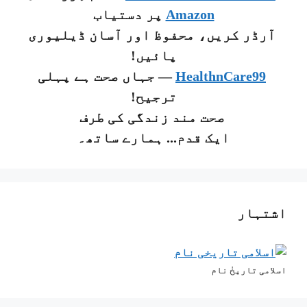
Amazon
پر دستیاب
آرڈر کریں، محفوظ اور آسان ڈیلیوری
پائیں!
HealthnCare99
— جہاں صحت ہے پہلی
ترجیح!
صحت مند زندگی کی طرف
ایک قدم... ہمارے ساتھ۔
اشتہار
اسلامی تاریخٰ نام