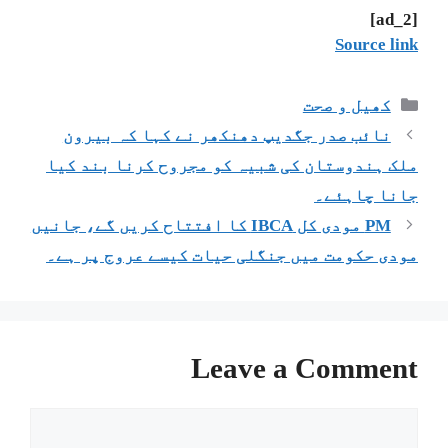
[ad_2]
Source link
کھیل و صحت
نائب صدر جگدیپ دھنکھر نے کہا کہ بیرون
ملک ہندوستان کی شبیہ کو مجروح کرنا بند کیا
جانا چاہئے۔
PM مودی کل IBCA کا افتتاح کریں گے، جانیں
مودی حکومت میں جنگلی حیات کیسے عروج پر ہے۔
Leave a Comment