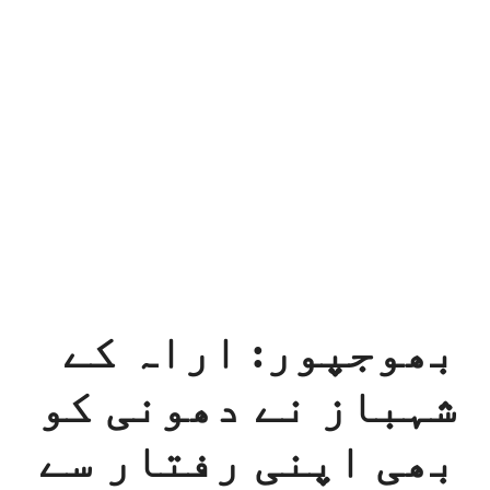
بھوجپور: اراہ کے
شہباز نے دھونی کو
بھی اپنی رفتار سے