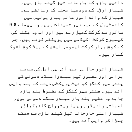
دائیں بازو کے جارحانہ تیز گیند باز ہیں۔
شہباز ارڑہ کے دودھیا محلہ کا رہائشی ہے۔
شہباز کے والد انور عالم بہار پولیس میں
کانسٹیبل کے عہدے پر تعینات ہیں۔ وہ پچھلے 8-9
سالوں سے کرکٹ کھیل رہے ہیں اور اب وہ پٹنہ کی
کیمبرج کرکٹ اکیڈمی میں پریکٹس کرتے ہیں۔ جس
کے کوچ بہار کرکٹ ایسوسی ایشن کے ہیڈ کوچ اشوک
کمار ہیں۔
شہباز انور حال ہی میں آئی پی ایل کی سب سے
پرانی اور مشہور ٹیم مہندرا سنگھ دھونی کی
چنئی سپر کنگز کو نیٹ پریکٹس دینے کے بعد واپس
آئے ہیں۔ چنئی سپر کنگز کے مضبوط بلے باز،
چاہے وہ عظیم بلے باز مہندر سنگھ دھونی ہوں،
امباتی رائیڈو ہوں یا ریتوراج گائیکواڑ،
شہباز اپنی جارحانہ تیز گیند بازی سے چھکے
چھڑا کر واپس آئے ہیں۔