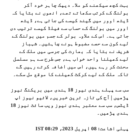
بہت کچھ سیکھنے کو ملا۔ دیپک چاہر خود آکر
بولنگ کے کرتب سکھاتے تھے، انھوں نے بتایا کہ
ڈیتھ اوور میں گیند کیسے کی جاتی ہے، ڈیتھ
اوور میں بولنگ کے حساب سے فیلڈ کیسے ترتیب دی
جاتی ہے۔ اس کے علاوہ بولر کے جسم میں بولنگ کے
لیے کون سے حصے مضبوط ہونے چاہئیں۔ شہباز
شریف نے بتایا کہ بھارت کی جرسی میں ملک کے
لیے کھیلنا واحد خواب ہے، جس طرح سے ہم مسلسل
محنت کر رہے ہیں، اس میں اضافہ کرتے رہیں گے
تاکہ ملک کے لیے کرکٹ کھیلنے کا موقع مل سکے۔
سب سے پہلے ہندی نیوز 18 ہندی میں بریکنگ نیوز
پڑھیں | آج کی تازہ ترین خبریں، لائیو نیوز اپ
ڈیٹس، سب سے معتبر ہندی نیوز ویب سائٹ نیوز 18
ہندی پڑھیں۔
پہلی اشاعت:
08 اپریل 2023، 08:29 IST