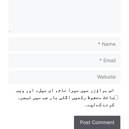
اس براؤزر میں میرا نام، ای میل، اور ویب
سائٹ محفوظ رکھیں اگلی بار جب میں تبصرہ
کرنے کےلیے۔