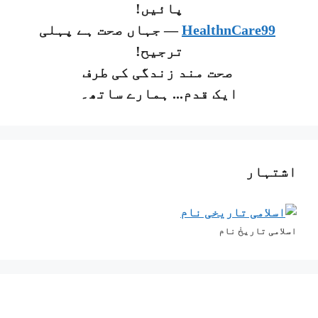
پائیں!
HealthnCare99
— جہاں صحت ہے پہلی
ترجیح!
صحت مند زندگی کی طرف
ایک قدم... ہمارے ساتھ۔
اشتہار
اسلامی تاریخٰ نام