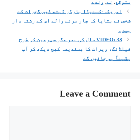
متوقع
,
نے
,
وندے
امریکہ-کینیڈا بارڈر ڈیتھ کیس گجرات کے
شخص نے بتایا کہ چار مرنے والے اس کے رشتہ دار
ہیں۔
VIDEO: 38 سال کی عمر مگر سپرمین کی طرح
فیلڈنگ، ویرات کا پسندیدہ کیچ دیکھ کر آپ
یقیناً ہو جائیں گے
Leave a Comment