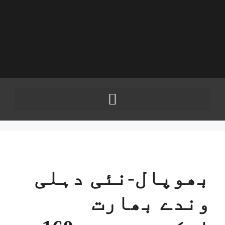
بھوپال-نئی دہلی
وندے بھارت