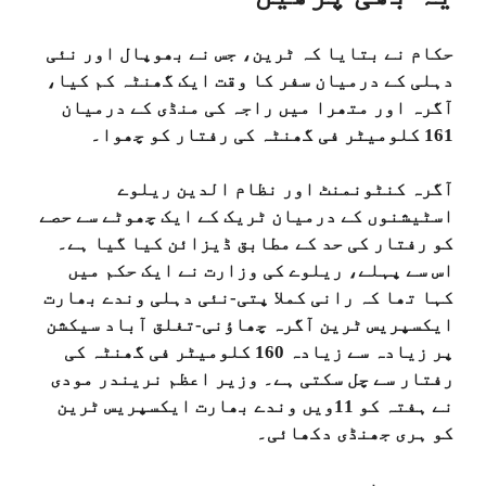
حکام نے بتایا کہ ٹرین، جس نے بھوپال اور نئی
دہلی کے درمیان سفر کا وقت ایک گھنٹہ کم کیا،
آگرہ اور متھرا میں راجہ کی منڈی کے درمیان
161 کلومیٹر فی گھنٹہ کی رفتار کو چھوا۔
آگرہ کنٹونمنٹ اور نظام الدین ریلوے
اسٹیشنوں کے درمیان ٹریک کے ایک چھوٹے سے حصے
کو رفتار کی حد کے مطابق ڈیزائن کیا گیا ہے۔
اس سے پہلے، ریلوے کی وزارت نے ایک حکم میں
کہا تھا کہ رانی کملا پتی-نئی دہلی وندے بھارت
ایکسپریس ٹرین آگرہ چھاؤنی-تغلق آباد سیکشن
پر زیادہ سے زیادہ 160 کلومیٹر فی گھنٹہ کی
رفتار سے چل سکتی ہے۔ وزیر اعظم نریندر مودی
نے ہفتہ کو 11ویں وندے بھارت ایکسپریس ٹرین
کو ہری جھنڈی دکھائی۔