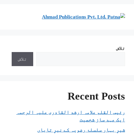
تلاش
تلاش
Recent Posts
رئیس القلم علامہ ارشد القادری علیہ الرحمہ
ایک عہد ساز شخصیت
شیرِ بہار سلسلۂ رضویہ کے نیرِ تاباں