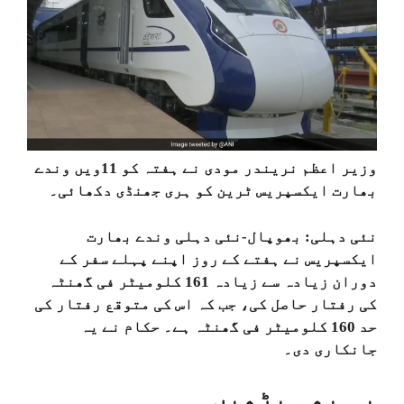
وزیر اعظم نریندر مودی نے ہفتہ کو 11ویں وندے
بھارت ایکسپریس ٹرین کو ہری جھنڈی دکھائی۔
نئی دہلی:
بھوپال-نئی دہلی وندے بھارت
ایکسپریس نے ہفتے کے روز اپنے پہلے سفر کے
دوران زیادہ سے زیادہ 161 کلومیٹر فی گھنٹہ
کی رفتار حاصل کی، جب کہ اس کی متوقع رفتار کی
حد 160 کلومیٹر فی گھنٹہ ہے۔ حکام نے یہ
جانکاری دی۔
یہ بھی پڑھیں