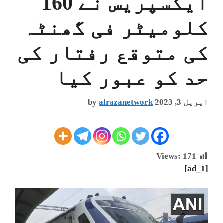
ایکسپریس نے 160
کلومیٹر فی گھنٹہ
کی متوقع رفتار کی
حد کو عبور کیا
اپریل 3, 2023
alrazanetwork
by
Views:
171
[ad_1]