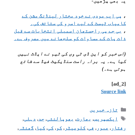
یہ بھی پڑھیں-
،
پی ایم مودی نے خود مختار لینڈنگ مشن کے
کامیاب ٹیسٹ کے لیے اسرو کی ستائش کی۔
،
بی جے پی راجستھان اسمبلی انتخابات سے قبل
ذات پات کے مساوات کو سلجھانے میں مصروف ہے۔
(اس خبر کو این ڈی ٹی وی کی ٹیم نے ایڈٹ نہیں
کیا ہے۔ یہ براہ راست سنڈیکیٹ فیڈ سے شائع
ہوتی ہے۔)
[ad_2]
Source link
تازہ خبریں
ایکسپریس
,
بھارت
,
بھوپالنئی
,
حد
,
دہلی
,
رفتار
,
عبور
,
فی
,
کلومیٹر
,
کو
,
کی
,
کیا
,
گھنٹہ
,