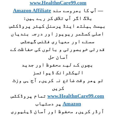
www.HealthnCare99.com
— آپ کا بھروسے مند
Amazon Affiliate
بلاگ اگر آپ تلاش کر رہے ہیں:
بیسٹ ہیلتھ اینڈ پرسنل کیئر پروڈکٹس
اصلی کسٹمر ریویوز اور درجہ بندیاں
سستے اور معیاری فٹنس گیجٹس
قدرتی خوبصورتی و بالوں کی حفاظت کے
آسان حل
بچوں کے لیے محفوظ اور جدید
الیکٹرانک ڈیوائسز
تو پھر وقت ضائع نہ کریں، آج ہی وزٹ
کریں
www.HealthnCare99.com
تمام پروڈکٹس
Amazon
پر دستیاب
آرڈر کریں، محفوظ اور آسان ڈیلیوری