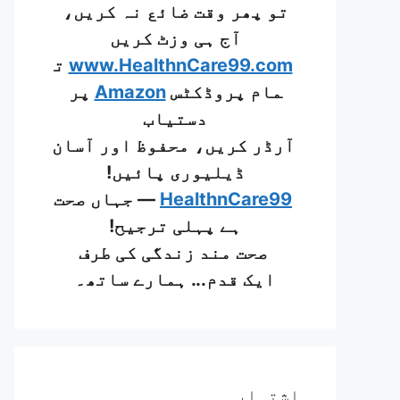
تو پھر وقت ضائع نہ کریں،
آج ہی وزٹ کریں
www.HealthnCare99.com
ت
مام پروڈکٹس
Amazon
پر
دستیاب
آرڈر کریں، محفوظ اور آسان
ڈیلیوری پائیں!
HealthnCare99
— جہاں صحت
ہے پہلی ترجیح!
صحت مند زندگی کی طرف
ایک قدم... ہمارے ساتھ۔
اشتہار