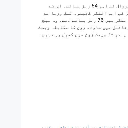
جنوبی زون کی جانب سے دوسری اننگز میں میانک اگروال نے اہم 54 رنز بنائے۔ اس کے
نوما وہاری نے 43 اور رکی بھوئی نے 34 رنز کی اہم اننگز کھیلی۔ تلک ورما نے
بھی 19 گیندوں پر 25 رنز بنائے۔ میانک نے پہلی اننگز میں 76 رنز بنائے تھے۔ وہ میچ
ولائی سے ہونے والے فائنل میں ساؤتھ زون کا مقابلہ ویسٹ
یادو تک ویسٹ زون میں کھیل رہے ہیں۔