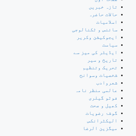
تازہ خبریں
حالات حاضرہ
اسلامیات
سائنس و ٹکنالوجی
ایجوکیشن وکریر
سیاست
ایڈیٹر کی میز سے
تاریخ و سیر
تحریک وتنظیم
شخصیات وسوانح
شعروادب
عالمی منظر نامہ
فوٹو گیلری
کھیل و صحت
گوشۂ رضویات
الیکٹرانکس
میگزین الرضا