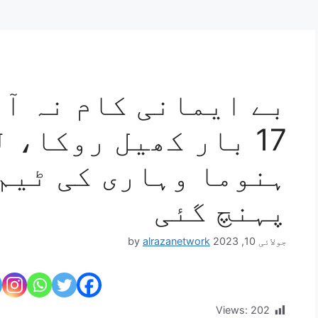
بے ایمانی کام نہ آئ
17 بار کھیل روکا، 
ہنوما وہاری کی ٹیم
پہنچ گئی
جولائی 10, 2023
alrazanetwork
by
Views:
202