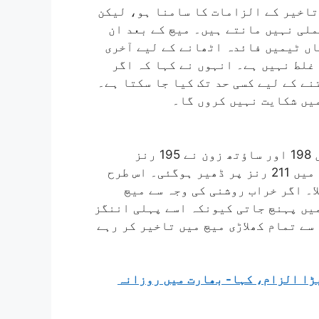
 تاخیر کے الزامات کا سامنا ہو، لیکن
لی نہیں مانتے ہیں۔ میچ کے بعد ان
اں ٹیمیں فائدہ اٹھانے کے لیے آخری
غلط نہیں ہے۔ انہوں نے کہا کہ اگر
نے کے لیے کسی حد تک کیا جا سکتا ہے۔
یں شکایت نہیں کروں گا۔
میچ کی بات کریں تو نارتھ زون نے پہلی اننگز میں 198 اور ساؤتھ زون نے 195 رنز
بنائے۔ اس کے بعد نارتھ زون کی ٹیم دوسری اننگز میں 211 رنز پر ڈھیر ہوگئی۔ اس طرح
کے لیے 215 رنز کا ہدف ملا۔ اگر خراب روشنی کی وجہ سے میچ
میں پہنچ جاتی کیونکہ اسے پہلی اننگز
کی وجہ سے تمام کھلاڑی میچ میں تاخیر کر رہے
 پاکستان کا بڑا الزام، کہا- بھارت میں روزانہ