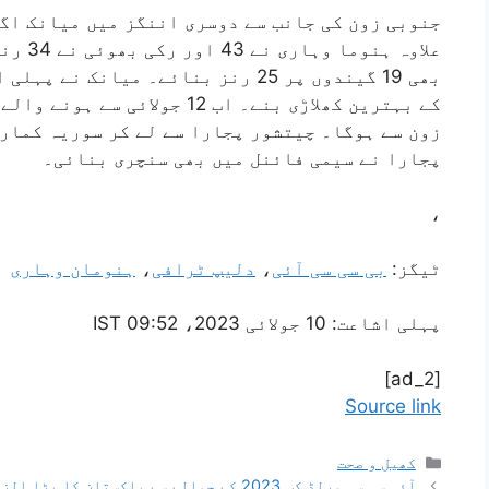
علاوہ ہ
کے بہترین کھلاڑی بنے۔ اب 12 ج
زون سے ہوگا۔ چیتشور پجارا سے لے کر سوریہ کمار 
پجارا نے سیمی فائنل میں بھی سنچری بنائی۔
،
ٹیگز:
بی سی سی آئی
،
دلیپ ٹرافی
،
ہنومان وہاری
پہلی اشاعت:
10 جولائی 2023، 09:52 IST
[ad_2]
Source link
کھیل و صحت
آئی سی سی ورلڈ کپ 2023 کے حوالے سے پاکستان کا بڑا الزام، کہا- بھارت میں آئے روز فسادات، ہم کیسے…