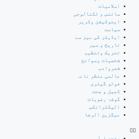
اسلامیات
سائنس و ٹکنالوجی
ایجوکیشن وکریر
سیاست
ایڈیٹر کی میز سے
تاریخ و سیر
تحریک وتنظیم
شخصیات وسوانح
شعروادب
عالمی منظر نامہ
فوٹو گیلری
کھیل و صحت
گوشۂ رضویات
الیکٹرانکس
میگزین الرضا
صفحۂ اول