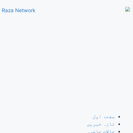
صفحۂ اول
تازہ خبریں
حالات حاضرہ