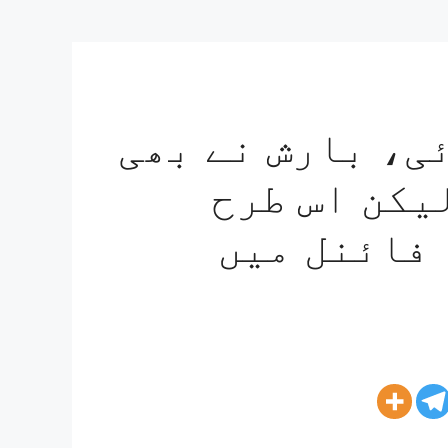
ی، بارش نے بھی
لیکن اس طرح
 فائنل میں