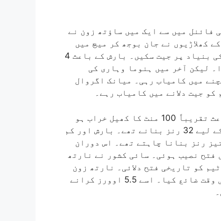
 فائنل میں سے ایک میں ساؤتھ زون نے
تھ زون کے کھلاڑیوں نے جان بوجھ کر میچ میں
تاخیر کی کوشش کی تاکہ وہ پہلی اننگز کی برتری کی بنیاد پر جیت سکیں۔ بارش کے باعث 4
 میچ کو 17 بار روکنا پڑا۔ لیکن آخر میں ہنوما وہاری کی
چنے میں کامیاب رہی۔ میانک اگروال
کو جیت دلانے میں کامیاب رہے۔
اتوار کی بات کریں تو میچ کے آخری دن بارش کے باعث تقریباً 100 منٹ کا کھیل خراب ہو
گیا۔ فائنل سیشن شروع ہوا تو ساؤتھ زون کو جیت کے لیے 32 رنز بنانے تھے۔ بارش اور کم
یز رنز بنانا چاہتے تھے۔ اس دوران
 فتح نصیب ہوئی۔ سائی کشور نے نارتھ
ٹیم کو تاریخی فتح دلائی۔ نارتھ زون
کے کھلاڑیوں نے باؤلنگ اور فیلڈنگ کے دوران کافی وقت ضائع کیا۔ اسے 5.5 اوورز کرانے