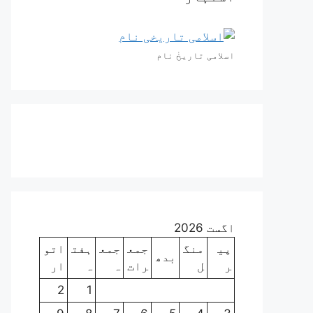
اسلامی تاریخٰ نام
اگست 2026
پی
منگ
جمع
جمع
ہفت
اتو
بدھ
ر
ل
رات
ہ
ہ
ار
2
1