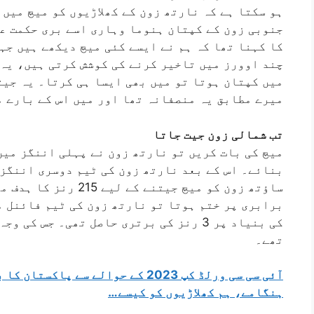
ہو سکتا ہے کہ نارتھ زون کے کھلاڑیوں کو میچ میں
جنوبی زون کے کپتان ہنوما وہاری اسے بری حکمت عم
کا کہنا تھا کہ ہم نے ایسے کئی میچ دیکھے ہیں جہ
چند اوورز میں تاخیر کرنے کی کوشش کرتی ہیں، یہ 
میں کپتان ہوتا تو میں بھی ایسا ہی کرتا۔ یہ جیت
میرے مطابق یہ منصفانہ تھا اور میں اس کے بارے م
تب شمالی زون جیت جاتا
ساؤتھ زون کو میچ جیتنے 
برابری پر ختم ہوتا تو نارتھ زون کی ٹیم فائنل 
کی بنیاد پر 3 رنز کی برتری حاصل تھی۔ جس 
تھے۔
آئی سی سی ورلڈ کپ 2023 کے حوالے سے
ہنگامے، ہم کھلاڑیوں کو کیسے…