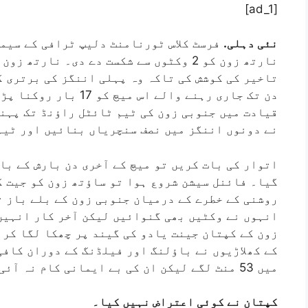
[ad_1]
نئی دہلی.
فرسٹ کلاس ٹورنامنٹ دلیپ ٹرافی کے سیمی
نارتھ زون کو 2 وکٹوں سے شکست دے دی۔ نار
دن تک جاری رہنے والے اس
قیادت میں جنوبی زون کی ٹیم ٹائٹل راؤنڈ تک پہن
نے دونوں اننگز میں نصف سنچریاں بنائیں اور ٹیم 
روشنی کے خطرے کے درمیان جنوبی زون کے بلے باز ت
انہوں نے وکٹیں بھی گنوائیں لیکن آخر کار انہیں
زون کے کپتان جینت یادو کی گیند پر چھکا لگا کر 
میں 53 منٹ لگے لیکن ان کی بے ایمانی کام نہ آئی۔
کپتان نے کوئی اعتراض نہیں کیا۔