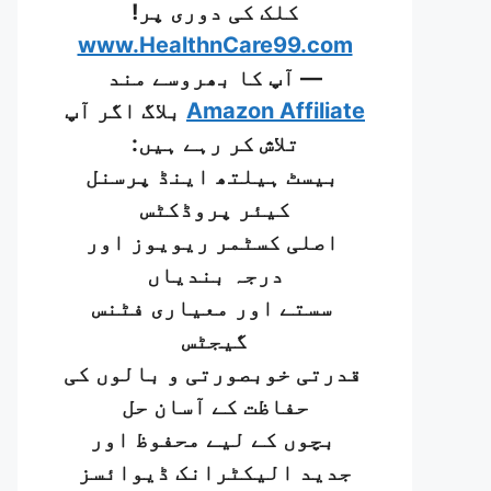
کلک کی دوری پر!
www.HealthnCare99.com
— آپ کا بھروسے مند
Amazon Affiliate
بلاگ اگر آپ
تلاش کر رہے ہیں:
بیسٹ ہیلتھ اینڈ پرسنل
کیئر پروڈکٹس
اصلی کسٹمر ریویوز اور
درجہ بندیاں
سستے اور معیاری فٹنس
گیجٹس
قدرتی خوبصورتی و بالوں کی
حفاظت کے آسان حل
بچوں کے لیے محفوظ اور
جدید الیکٹرانک ڈیوائسز