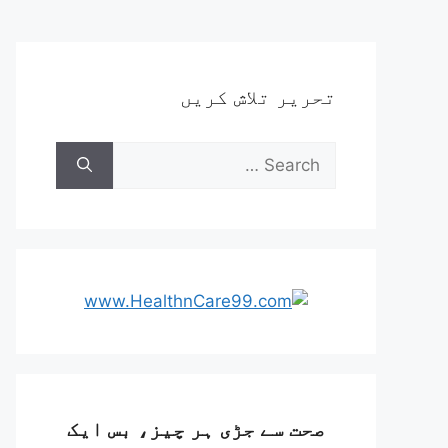
تحریر تلاش کریں
صحت سے جڑی ہر چیز، بس ایک