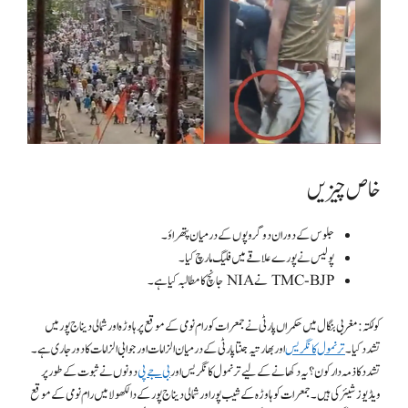
خاص چیزیں
جلوس کے دوران دو گروپوں کے درمیان پتھراؤ۔
پولیس نے پورے علاقے میں فلیگ مارچ کیا۔
TMC-BJP نے NIA جانچ کا مطالبہ کیا ہے۔
کولکتہ:
مغربی بنگال میں حکمراں پارٹی نے جمعرات کو رام نومی کے موقع پر ہاوڑہ اور شمالی دیناج پور میں
تشدد کیا۔
ترنمول کانگریس
اور بھارتیہ جنتا پارٹی کے درمیان الزامات اور جوابی الزامات کا دور جاری ہے۔
تشدد کا ذمہ دار کون؟ یہ دکھانے کے لیے ترنمول کانگریس اور
بی جے پی
دونوں نے ثبوت کے طور پر
ویڈیوز شیئر کی ہیں۔ جمعرات کو ہاوڑہ کے شیب پور اور شمالی دیناج پور کے دالکھولا میں رام نومی کے موقع