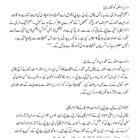
وزیر داخلہ کو نشانہ بنایا
ابھیشیک بنرجی نے یہ باتیں بنگال کے بی جے پی ایم ایل اے شوبیندو ادھیکاری کی امیت شاہ سے ملاقات
اور امیت شاہ کے معروف ‘تاریخ کو سمجھیں’ کے تبصرے پر طنز کرتے ہوئے کہیں۔ ابھیشیک بنرجی نے
الزام لگایا، "بی جے پی نے ہائی کورٹ سے رجوع کیا ہے اور نیشنل انویسٹی گیشن ایجنسی (این آئی اے) سے
تشدد کے معاملات کی جانچ کا مطالبہ کیا ہے۔ کیونکہ یہ پارٹی ریاست میں تحقیقات سے بچنا چاہتی ہے۔
انہیں معلوم ہے کہ اگر یہاں تحقیقات ہوئی تو وہ پکڑے جائیں گے۔” ”
وزارت داخلہ نے تشدد پر نوٹس لے لیا۔
دریں اثنا، وزارت داخلہ نے بنگال میں تشدد کے واقعات کا نوٹس لیا۔ وزیر داخلہ امت شاہ نے آج بنگال
کے گورنر سی وی آنند بوس اور ریاستی بی جے پی سربراہ سکانتا مجمدار کو فون کیا۔ دونوں نے امن و امان کی
صورتحال کے بارے میں دریافت کیا۔ سمجھا جاتا ہے کہ گورنر وزیر داخلہ سے بات چیت کے بعد جلد ہی
تشدد سے متاثرہ علاقوں کا دورہ کریں گے۔
ممتا بنرجی نے بی جے پی پر فسادات بھڑکانے کا الزام لگایا
بنگال کی وزیر اعلیٰ ممتا بنرجی نے الزام لگایا ہے کہ بی جے پی مبینہ طور پر جلوس کے دوران فرقہ وارانہ
کشیدگی کو ہوا دینے کی کوشش کر رہی ہے۔ انہوں نے الزام لگایا کہ بی جے پی نے فرقہ وارانہ فسادات
کرانے کے لیے دوسری ریاستوں کے غنڈے بھرتی کیے ہیں۔ ساتھ ہی بی جے پی کے رکن پارلیمنٹ