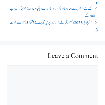
یہ
ملک کے 50 ہزار سے زائد دیہاتوں کو ماڈل ولیج قرار دے دیا گیا، صفائی پر 52 ہزار کروڑ روپے
خرچ ہوں گے
آئی پی ایل 2023: شبمن گل نے رتوراج کو زیر کیا، گجرات نے چنئی کو 5 وکٹوں سے شکست
دی
Leave a Comment