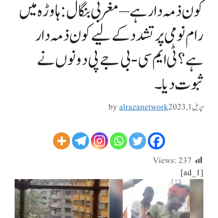
کون ذمہ دار ہے – مغربی بنگال: ہاوڑہ میں
رام نومی پر تشدد کے لیے کون ذمہ دار
ہے؟ ٹی ایم سی-بی جے پی دونوں نے
ثبوت دیا۔
اپریل 1, 2023
alrazanetwork
by
Views:
237
[ad_1]