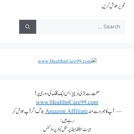
تحریر تلاش کریں
صحت سے جڑی ہر چیز، بس ایک کلک کی دوری پر!
www.HealthnCare99.com
— آپ کا بھروسے مند
Amazon Affiliate
بلاگ اگر آپ تلاش کر
رہے ہیں:
بیسٹ ہیلتھ اینڈ پرسنل کیئر پروڈکٹس