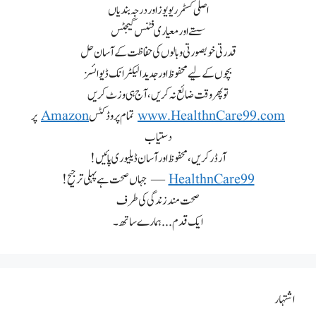
اصلی کسٹمر ریویوز اور درجہ بندیاں
سستے اور معیاری فٹنس گیجٹس
قدرتی خوبصورتی و بالوں کی حفاظت کے آسان حل
بچوں کے لیے محفوظ اور جدید الیکٹرانک ڈیوائسز
تو پھر وقت ضائع نہ کریں، آج ہی وزٹ کریں
www.HealthnCare99.com
تمام پروڈکٹس
Amazon
پر
دستیاب
آرڈر کریں، محفوظ اور آسان ڈیلیوری پائیں!
HealthnCare99
— جہاں صحت ہے پہلی ترجیح!
صحت مند زندگی کی طرف
ایک قدم... ہمارے ساتھ۔
اشتہار