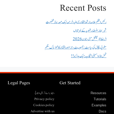
Recent Posts
رئیس القلم علامہ ارشد القادری علیہ الرحمہ ایک عہد ساز شخصیت
شیرِ بہار سلسلۂ رضویہ کے نیرِ تاباں
الرضا انٹر نیشنل مئی، جون 2026
مغربی بنگال کی سیاست:جمہوریت، جرم اور اقتدار کا خطرناک سنگم
تمل ناڈو اسمبلی انتخاب : ایک جائزہ !!
Legal Pages
Get Started
رابطہ برائے ترسیل وابلاغ
Resources
Privacy policy
Tutorials
Cookies policy
Examples
Advertise with us
Docs