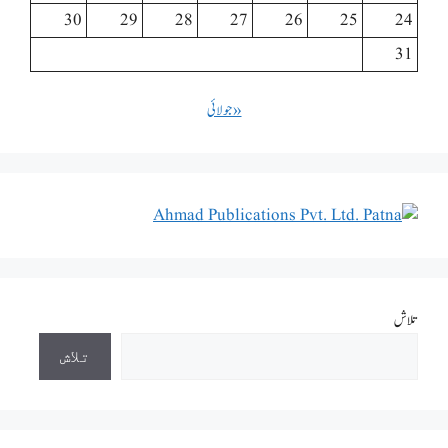
30
29
28
27
26
25
24
31
« جولائی
تلاش
تلاش