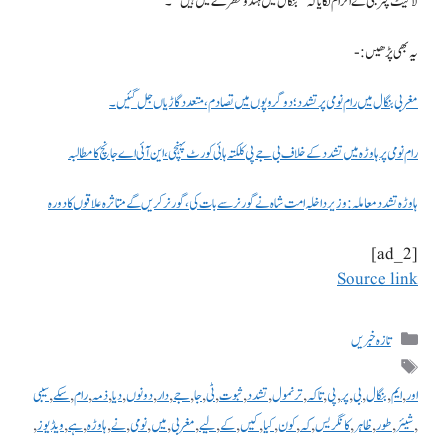
لاکیٹ چٹرجی نے الزام لگایا کہ ’’بنگال میں ہندو خطرے میں ہیں‘‘۔
یہ بھی پڑھیں:-
مغربی بنگال میں رام نومی پر تشدد؛ دو گروپوں میں تصادم، متعدد گاڑیاں جل گئیں۔
رام نومی پر ہاوڑہ میں تشدد کے خلاف بی جے پی کلکتہ ہائی کورٹ پہنچی، این آئی اے جانچ کا مطالبہ
ہاوڑہ تشدد معاملہ: وزیر داخلہ امت شاہ نے گورنر سے بات کی، گورنر کریں گے متاثرہ علاقوں کا دورہ
[ad_2]
Source link
تازہ خبریں
اور
,
ایم
,
بنگال
,
بی
,
پر
,
پی
,
تاکہ
,
ترنمول
,
تشدد
,
ثبوت
,
ٹی
,
جا
,
جے
,
دار
,
دونوں
,
دیا
,
ذمہ
,
رام
,
سکے
,
سیبی
,
شیئر
,
طور
,
ظاہر
,
کانگریس
,
کہ
,
کون
,
کیا
,
کیں
,
کے
,
لیے
,
مغربی
,
میں
,
نومی
,
نے
,
ہاوڑہ
,
ہے
,
ویڈیوز
,