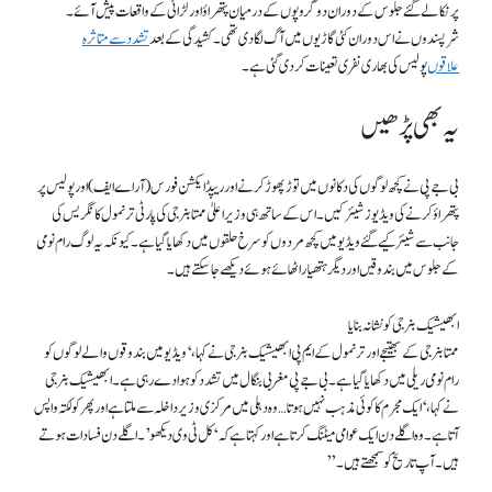
پر نکالے گئے جلوس کے دوران دو گروپوں کے درمیان پتھراؤ اور لڑائی کے واقعات پیش آئے۔
شرپسندوں نے اس دوران کئی گاڑیوں میں آگ لگا دی تھی۔ کشیدگی کے بعد
تشدد سے متاثرہ
علاقوں
پولیس کی بھاری نفری تعینات کر دی گئی ہے۔
یہ بھی پڑھیں
بی جے پی نے کچھ لوگوں کی دکانوں میں توڑ پھوڑ کرنے اور ریپڈ ایکشن فورس (آر اے ایف) اور پولیس پر
پتھراؤ کرنے کی ویڈیوز شیئر کیں۔ اس کے ساتھ ہی وزیر اعلیٰ ممتا بنرجی کی پارٹی ترنمول کانگریس کی
جانب سے شیئر کیے گئے ویڈیو میں کچھ مردوں کو سرخ حلقوں میں دکھایا گیا ہے۔ کیونکہ یہ لوگ رام نومی
کے جلوس میں بندوقیں اور دیگر ہتھیار اٹھائے ہوئے دیکھے جا سکتے ہیں۔
ابھیشیک بنرجی کو نشانہ بنایا
ممتا بنرجی کے بھتیجے اور ترنمول کے ایم پی ابھیشیک بنرجی نے کہا، ‘ویڈیو میں بندوقوں والے لوگوں کو
رام نومی ریلی میں دکھایا گیا ہے۔ بی جے پی مغربی بنگال میں تشدد کو ہوا دے رہی ہے۔ ابھیشیک بنرجی
نے کہا، ‘ایک مجرم کا کوئی مذہب نہیں ہوتا… وہ دہلی میں مرکزی وزیر داخلہ سے ملتا ہے اور پھر کولکتہ واپس
آتا ہے۔ وہ اگلے دن ایک عوامی میٹنگ کرتا ہے اور کہتا ہے کہ ‘کل ٹی وی دیکھو’۔ اگلے دن فسادات ہوتے
ہیں۔ آپ تاریخ کو سمجھتے ہیں۔”