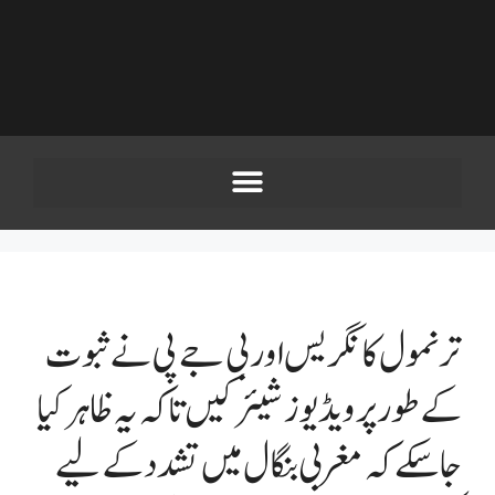
ترنمول کانگریس اور بی جے پی نے ثبوت
کے طور پر ویڈیوز شیئر کیں تاکہ یہ ظاہر کیا
جا سکے کہ مغربی بنگال میں تشدد کے لیے