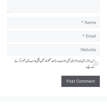
اس براؤزر میں میرا نام، ای میل، اور ویب سائٹ محفوظ رکھیں اگلی بار جب میں تبصرہ کرنے
کےلیے۔