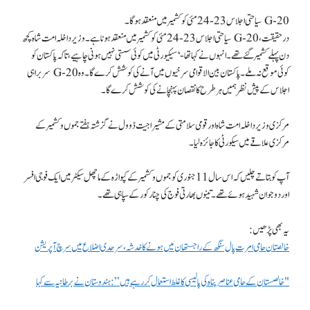
G-20 سیاحتی اجلاس 23-24 مئی کو کشمیر میں منعقد ہوگا۔
درحقیقت، G-20 سیاحتی اجلاس 23-24 مئی کو کشمیر میں منعقد ہونا ہے۔ وزیر داخلہ امت شاہ کچھ
دن پہلے کشمیر گئے تھے۔ انہوں نے کہا تھا- ‘سیکیورٹی میں کوئی سستی نہیں ہونی چاہیے، تاکہ پاکستان کو
کوئی موقع نہ ملے۔ پاکستان بین الاقوامی سرخیوں میں آنے کی کوشش کرے گا۔ وہ G-20 سربراہی
اجلاس کے پیش نظر ہمیں ہر طرح کا نقصان پہنچانے کی کوشش کرے گا۔
مرکزی وزیر داخلہ امت شاہ اور قومی سلامتی کے مشیر اجیت ڈوول نے گزشتہ ہفتے جموں و کشمیر کے
مرکزی علاقے میں سیکورٹی کا جائزہ لیا۔
آپ کو بتاتے چلیں کہ اس سال 11 جنوری کو جموں و کشمیر کے کپواڑہ کے ماچھل سیکٹر میں ایک فوجی افسر
اور دو جوان شہید ہوئے تھے۔ تینوں بھارتی فوج کی چنار کور کے سپاہی تھے۔
یہ بھی پڑھیں:
خالصتان حامی امرت پال سنگھ کے راجستھان میں ہونے کا خدشہ، سرحدی اضلاع میں سرچ آپریشن
"خالصستان کے حامی عناصر پناہ کی پالیسی کا غلط استعمال کر رہے ہیں”: ہندوستان نے برطانیہ سے کہا