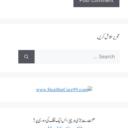
تحریر تلاش کریں
صحت سے جڑی ہر چیز، بس ایک کلک کی دوری پر!