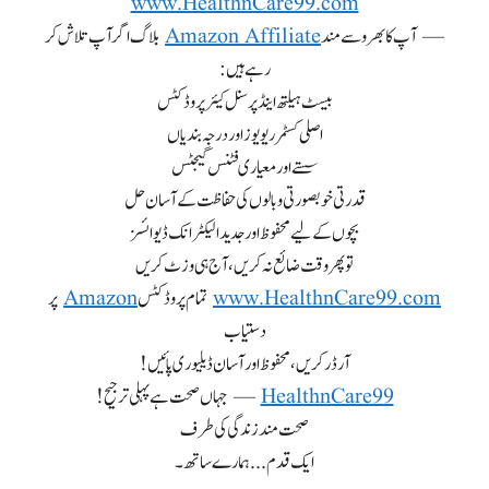
www.HealthnCare99.com
— آپ کا بھروسے مند
Amazon Affiliate
بلاگ اگر آپ تلاش کر
رہے ہیں:
بیسٹ ہیلتھ اینڈ پرسنل کیئر پروڈکٹس
اصلی کسٹمر ریویوز اور درجہ بندیاں
سستے اور معیاری فٹنس گیجٹس
قدرتی خوبصورتی و بالوں کی حفاظت کے آسان حل
بچوں کے لیے محفوظ اور جدید الیکٹرانک ڈیوائسز
تو پھر وقت ضائع نہ کریں، آج ہی وزٹ کریں
www.HealthnCare99.com
تمام پروڈکٹس
Amazon
پر
دستیاب
آرڈر کریں، محفوظ اور آسان ڈیلیوری پائیں!
HealthnCare99
— جہاں صحت ہے پہلی ترجیح!
صحت مند زندگی کی طرف
ایک قدم... ہمارے ساتھ۔