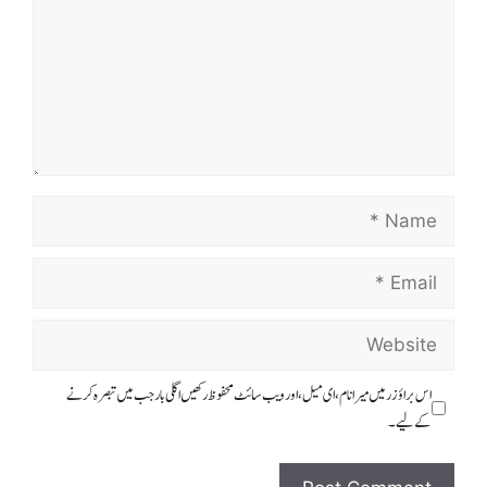
اس براؤزر میں میرا نام، ای میل، اور ویب سائٹ محفوظ رکھیں اگلی بار جب میں تبصرہ کرنے
کےلیے۔