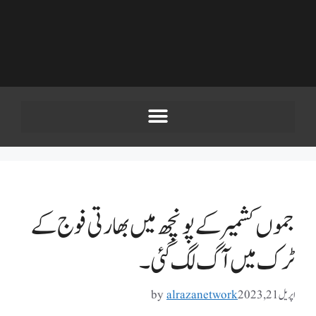
جموں کشمیر کے پونچھ میں بھارتی فوج کے
ٹرک میں آگ لگ گئی۔
اپریل 21, 2023
alrazanetwork
by