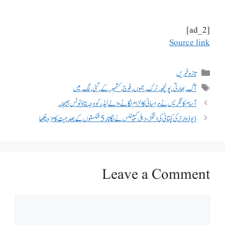
[ad_2]
Source link
تازہ خبریں
آگ
,
بھارتی
,
پونچھ
,
ٹرک
,
جموں
,
فوج
,
کشمیر
,
کے
,
گئی
,
لگ
,
میں
آسام کانگریس نے ہراسانی کا الزام لگانے والے لیڈر کو وجہ بتاؤ نوٹس بھیجا۔
ڈیوڈ وارنر کی کپتانی کی اننگز، دہلی کیپٹلس نے لگاتار 5 شکستوں کے بعد جیت کا مزہ چکھا
Leave a Comment