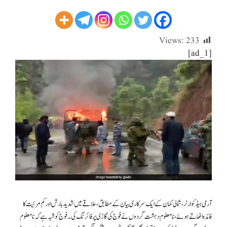
Views:
233
[ad_1]
آرمی ہیڈکوارٹر، شمالی کمان کے ایک سرکاری بیان کے مطابق، علاقے میں شدید بارش اور کم مرئیت کا
فائدہ اٹھاتے ہوئے، نامعلوم دہشت گردوں نے فوج کی گاڑی پر فائرنگ کی۔ فوج کو شبہ ہے کہ نامعلوم