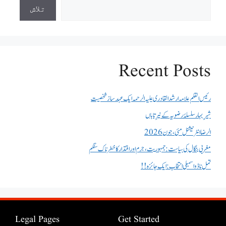
تلاش
Recent Posts
رئیس القلم علامہ ارشد القادری علیہ الرحمہ ایک عہد ساز شخصیت
شیرِ بہار سلسلۂ رضویہ کے نیرِ تاباں
الرضا انٹر نیشنل مئی، جون 2026
مغربی بنگال کی سیاست:جمہوریت، جرم اور اقتدار کا خطرناک سنگم
تمل ناڈو اسمبلی انتخاب : ایک جائزہ !!
Legal Pages
Get Started