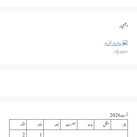
اشتہار
اسلامی تاریخٰ نام
اگست 2026
پیر
منگل
بدھ
جمعرات
جمعہ
ہفتہ
اتوار
2
1