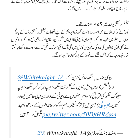
دہشت گردوں نے ٹرک پر دستی بم بھی پھینکے۔ جس سے آگ لگی۔ آرمی چیف جنرل منوج پانڈے نے
وزیر دفاع راج ناتھ سنگھ کو حملے کے بارے میں آگاہ کیا۔
نیشنل رائفلز یونٹ میں 5 جوان تعینات تھے۔
فوج نے کہا کہ علاقے میں انسداد دہشت گردی آپریشنز کے لیے تعینات نیشنل رائفلز یونٹ کے پانچ
فوجی اس حملے میں شہید ہو گئے۔ جیسے ہی فوج کی گاڑی میں آگ لگی، مقامی لوگ بھی جمع ہوگئے اور انہوں
نے بھی فوجی جوانوں کی مدد کی۔ فوج کی گاڑی میں لگی آگ اتنی بھیانک تھی کہ اسے دور سے دیکھا جا سکتا
تھا۔ یہی وجہ ہے کہ آگ لگنے سے فوج کے پانچ جوان شہید ہو گئے۔
ہیوی مندیپ سنگھ، ایل/این کے
@Whiteknight_IA
دیباشیش بسوال، ایل/این کے کلونت سنگھ، سیپ ہرکرشن سنگھ، سیپ
سیوک سنگھ کی قربانی کو سلام، جنہوں نے ڈیوٹی کے دوران اپنی جانیں نچھاور
کیں۔
#پونچ
20 اپریل 23 کو سیکٹر۔ ہم سوگوار خاندانوں کے ساتھ اظہار
pic.twitter.com/50D9HRdssa
— وائٹ نائٹ کور (@Whiteknight_IA)
20