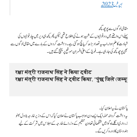
اپریل 2023
مقامی لوگوں سے پوچھ گچھ
پہلے اس واقعے میں دو فوجیوں کے شہید ہونے کی اطلاع تھی لیکن پھر کچھ ہی دیر میں چار فوجیوں کی
شہادت کا علم ہوا۔ اب یہ تعداد بڑھ کر پانچ ہو گئی ہے۔ دہشت گردوں کے بارے میں مقامی لوگوں سے
بھی پوچھ گچھ کی جا رہی ہے۔ فوج کے اعلیٰ افسران موقع پر پہنچ گئے ہیں۔
रक्षा मंत्री राजनाथ सिंह ने किया ट्वीट
रक्षा मंत्री राजनाथ सिंह ने ट्वीट किया, "पुंछ जिले (जम्मू-कश्म
پاکستان نے یہ اعلان کیا۔
یہ دہشت گردانہ حملہ ایک ایسے دن ہوا جب پاکستان نے اعلان کیا کہ اس کے وزیر خارجہ بلاول بھٹو
زرداری اگلے ماہ گوا میں شنگھائی تعاون تنظیم کے وزرائے خارجہ کے اجلاس میں شرکت کے لیے
ہندوستان کا دورہ کریں گے۔