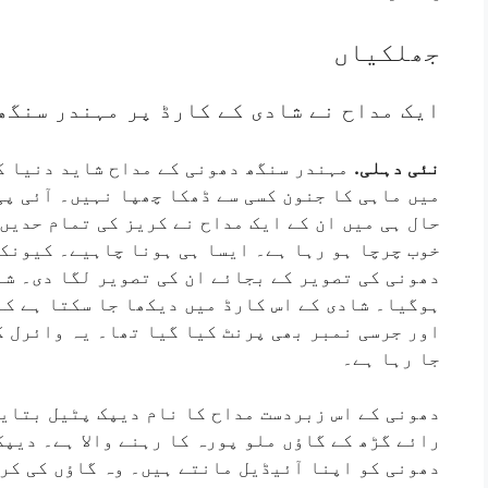
جھلکیاں
ایک مداح نے شادی کے کارڈ پر مہندر سنگھ
نئی دہلی.
مہندر سنگھ دھونی کے مداح شاید دنیا ک
حال ہی میں ان کے ایک مداح نے کریز کی تمام حدیں 
خوب چرچا ہو رہا ہے۔ ایسا ہی ہونا چاہیے۔ کیونکہ
دھونی کی تصویر کے بجائے ان کی تصویر لگا دی۔ شا
ہوگیا۔ شادی کے اس کارڈ میں دیکھا جا سکتا ہے کہ
اور جرسی نمبر بھی پرنٹ کیا گیا تھا۔ یہ وائرل ک
جا رہا ہے۔
دھونی کے اس زبردست مداح کا نام دیپک پٹیل بتایا
رائے گڑھ کے گاؤں ملو پورہ کا رہنے والا ہے۔ دیپ
دھونی کو اپنا آئیڈیل مانتے ہیں۔ وہ گاؤں کی کرک