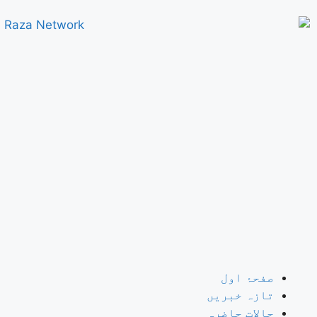
صفحۂ اول
تازہ خبریں
حالات حاضرہ