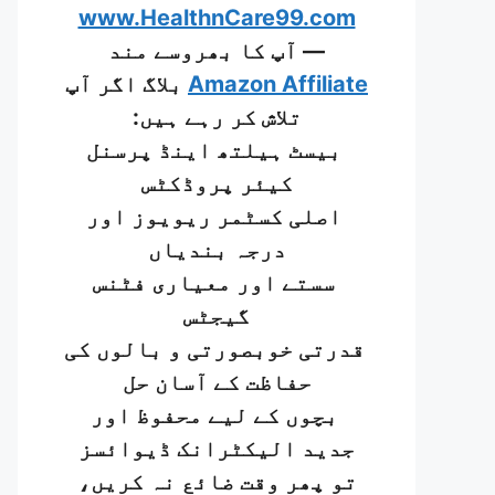
www.HealthnCare99.com
— آپ کا بھروسے مند
Amazon Affiliate
بلاگ اگر آپ
تلاش کر رہے ہیں:
بیسٹ ہیلتھ اینڈ پرسنل
کیئر پروڈکٹس
اصلی کسٹمر ریویوز اور
درجہ بندیاں
سستے اور معیاری فٹنس
گیجٹس
قدرتی خوبصورتی و بالوں کی
حفاظت کے آسان حل
بچوں کے لیے محفوظ اور
جدید الیکٹرانک ڈیوائسز
تو پھر وقت ضائع نہ کریں،