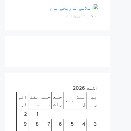
اسلامی تاریخٰ نام
اگست 2026
پی
منگ
جمع
جمع
ہفت
اتو
بدھ
ر
ل
رات
ہ
ہ
ار
2
1
9
8
7
6
5
4
3