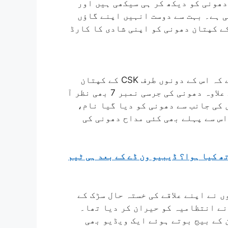
ھونی کو دیکھ کر ہی سیکھی ہیں اور
ی ہے۔ بہت سے دوست انہیں اپنے گاؤں
ے کپتان دھونی کو اپنی شادی کا کارڈ
وائرل ہو رہے شادی کے کارڈ میں دیکھا جا سکتا ہے کہ اس کے دونوں طرف CSK کے کپتان
مہندر سنگھ دھونی کی تصویر چھپی ہوئی ہے۔ اس کے علاوہ دھونی کی جرسی نمبر 7 بھی نظر آ
 کی جانب سے دھونی کو دیا گیا نام،
اس سے پہلے بھی کئی مداح دھونی کی
 کے ساتھ کیا ہوا؟ ڈیبیو ون ڈے کے بعد ہی ٹیم
 نے اپنے علاقے کی خستہ حال سڑک کے
نے انتظامیہ کو حیران کر دیا تھا۔
 کے بیج بوتے ہوئے ایک ویڈیو بھی