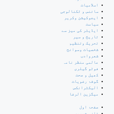
اسلامیات
سائنس و ٹکنالوجی
ایجوکیشن وکریر
سیاست
ایڈیٹر کی میز سے
تاریخ و سیر
تحریک وتنظیم
شخصیات وسوانح
شعروادب
عالمی منظر نامہ
فوٹو گیلری
کھیل و صحت
گوشۂ رضویات
الیکٹرانکس
میگزین الرضا
صفحۂ اول
تازہ خبریں