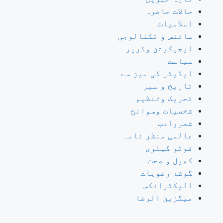
حالات حاضرہ
اسلامیات
سائنس و ٹکنالوجی
ایجوکیشن وکریر
سیاست
ایڈیٹر کی میز سے
تاریخ و سیر
تحریک وتنظیم
شخصیات وسوانح
شعروادب
عالمی منظر نامہ
فوٹو گیلری
کھیل و صحت
گوشۂ رضویات
الیکٹرانکس
میگزین الرضا