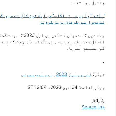
وائرل ہوا تھا۔
‘ہاتھ آیا پر مہ نہ لگا…’ جب ایک فون کال نے سہواگ
نے صحرا میں طوفان برپا کردیا
بتا دیں کہ دھونی نے 
الحال صحت یاب ہو رہے ہیں۔ گھٹنے کی چوٹ کے باوجو
کو چیمپئن بنایا۔
،
ٹیگز:
آئی پی ایل 2023
،
ایم ایس دھونی
پہلی اشاعت:
04 جون 2023، 13:04 IST
[ad_2]
Source link