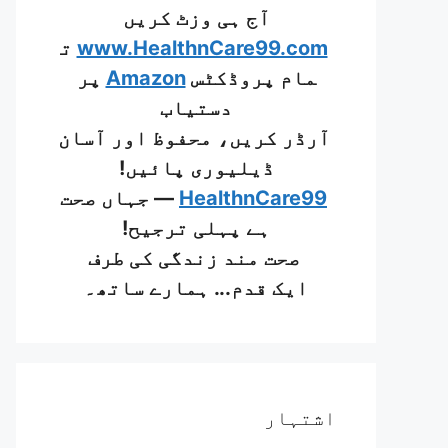
آج ہی وزٹ کریں
www.HealthnCare99.com
ت
مام پروڈکٹس
Amazon
پر
دستیاب
آرڈر کریں، محفوظ اور آسان
ڈیلیوری پائیں!
HealthnCare99
— جہاں صحت
ہے پہلی ترجیح!
صحت مند زندگی کی طرف
ایک قدم... ہمارے ساتھ۔
اشتہار