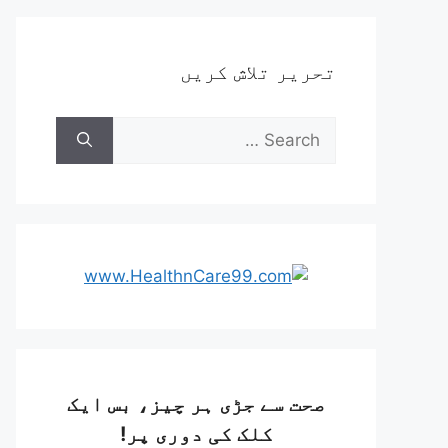
تحریر تلاش کریں
صحت سے جڑی ہر چیز، بس ایک
کلک کی دوری پر!