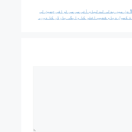
اذ کھول دیا، شعیب اختر کا واہگہ بارڈر کا دورہ