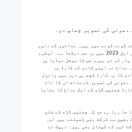
 دھونی کی تصویر چھاپ دی۔
ے کونے کونے میں ہیں۔ مداحوں کے دلوں
میں ماہی کا جنون کسی سے ڈھکا چھپا نہیں۔ آئی پی ایل 2023 میں یہ سب دیکھا ہے۔ لیکن،
پار کر دی ہیں، جس کا سوشل میڈیا پر
 مداح نے اپنی شادی کے کارڈ پر
دی کا یہ کارڈ کچھ ہی دیر میں وائرل
 دھونی کی تصویر کے ساتھ ان کا نام
ارڈ چھتیس گڑھ کے ایک مداح کا بتایا
 جا رہا ہے جو کہ چھتیس گڑھ کے ضلع
ک بچپن سے کرکٹ بھی کھیلتے ہیں اور
ٹ ٹیم کے کپتان بھی ہیں۔ دیپک نے