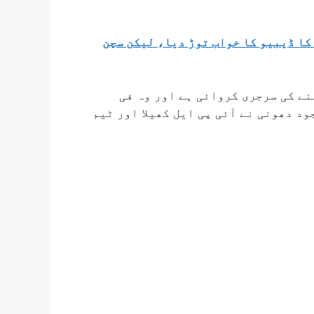
 کا ڈیبیو کا خواب توڑ دیا، لیکن سچن
آئی پی ایل 2023 کے بعد گھٹنے کی سرجری کروائی ہے اور وہ فی
د دھونی نے آئی پی ایل کھیلا اور ٹیم