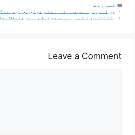
کھیل و صحت
ویرات کوہلی نے سب سے پہلے پاکستان کو توڑا، پڑوسی نے 14 دن میں بدلہ لے لیا، آئی سی سی ٹرافی چھین لی
پاکستان میں کیا ہو رہا ہے؟ عمران خان نے فوج کے خلاف مح
Leave a Comment