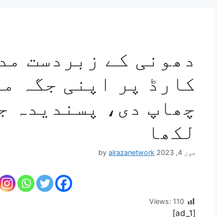
دھونی کے زبردست مد
کارڈ پر اپنی جگہ ما
چھاپ دی، پسندیدہ ج
لکھا
جون 4, 2023
alrazanetwork
by
Views:
110
[ad_1]