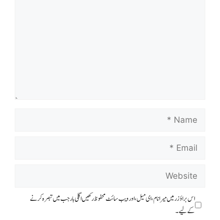
اس براؤزر میں میرا نام، ای میل، اور ویب سائٹ محفوظ رکھیں اگلی بار جب میں تبصرہ کرنے
کےلیے۔