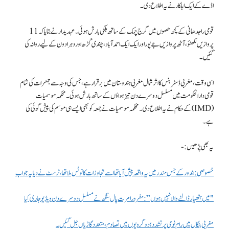
اڈے کے ایک اہلکار نے یہ اطلاع دی۔
قومی راجدھانی کے کچھ حصوں میں گرج چمک کے ساتھ ہلکی بارش ہوئی۔ عہدیدار نے بتایا کہ 11
پروازیں لکھنؤ، آٹھ پروازیں جے پور اور ایک ایک احمد آباد، چندی گڑھ اور دہرادون کے لیے روانہ کی
گئیں۔
اسی وقت، مغربی ڈسٹربنس کا اثر شمال مغربی ہندوستان میں برقرار ہے، جس کی وجہ سے جمعرات کی شام
قومی دارالحکومت میں مسلسل دوسرے دن تیز ہواؤں کے ساتھ بارش ہوئی۔ محکمہ موسمیات
(IMD) کے حکام نے یہ اطلاع دی۔ محکمہ موسمیات نے جمعہ کو بھی ایسے ہی موسم کی پیش گوئی کی
ہے۔
یہ بھی پڑھیں:-
خصوصی: اندور کے جس مندر میں یہ واقعہ پیش آیا تھا اسے تجاوزات کا نوٹس ملا تھا، ٹرسٹ نے دیا یہ جواب
"میں ہتھیار ڈالنے والا نہیں ہوں”: مفرور امرت پال سنگھ نے مسلسل دوسرے دن ویڈیو جاری کیا
مغربی بنگال میں رام نومی پر تشدد؛ دو گروپوں میں تصادم، متعدد گاڑیاں جل گئیں۔