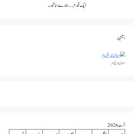
ایک قدم... ہمارے ساتھ۔
اشتہار
اسلامی تاریخٰ نام
اگست 2026