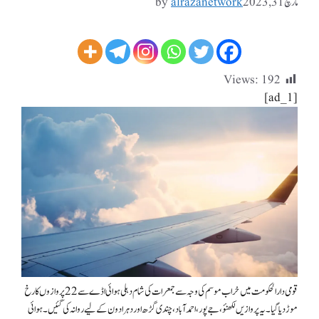
مارچ 31, 2023
alrazanetwork
by
Views:
192
[ad_1]
قومی دارالحکومت میں خراب موسم کی وجہ سے جمعرات کی شام دہلی ہوائی اڈے سے 22 پروازوں کا رخ
موڑ دیا گیا۔ یہ پروازیں لکھنؤ، جے پور، احمد آباد، چندی گڑھ اور دہرادون کے لیے روانہ کی گئیں۔ ہوائی