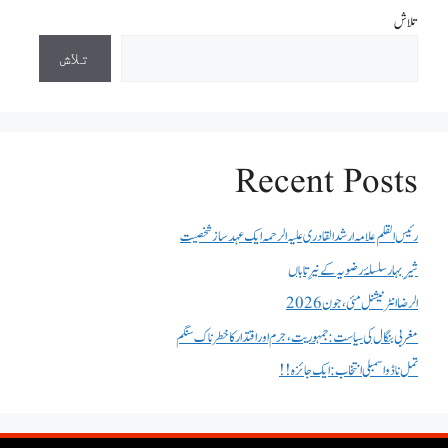
تلاش
تلاش
Recent Posts
رئیس القلم علامہ ارشد القادری علیہ الرحمہ ایک عہد ساز شخصیت
شیرِ بہار سلسلۂ رضویہ کے نیرِ تاباں
الرضا انٹر نیشنل مئی، جون 2026
مغربی بنگال کی سیاست:جمہوریت، جرم اور اقتدار کا خطرناک سنگم
تمل ناڈو اسمبلی انتخاب : ایک جائزہ !!