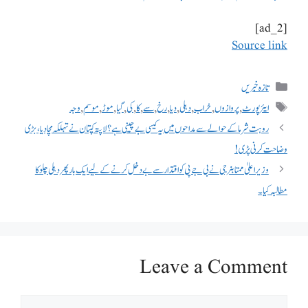
[ad_2]
Source link
تازہ خبریں
ایئرپورٹ
,
پروازوں
,
خراب
,
دہلی
,
دیا
,
رخ
,
سے
,
کا
,
کی
,
گیا
,
موڑ
,
موسم
,
وجہ
روہت شرما کے حوالے سے مداحوں میں یہ کیسی بے چینی ہے؟ لاپتہ کپتان نے تہلکہ مچا دیا، بڑی
وضاحت کرنی پڑی!
وزیر اعلیٰ ممتا بنرجی نے بی جے پی کو اقتدار سے بے دخل کرنے کے لیے ایک بار پھر دہلی چلو کا
مطالبہ کیا۔
Leave a Comment