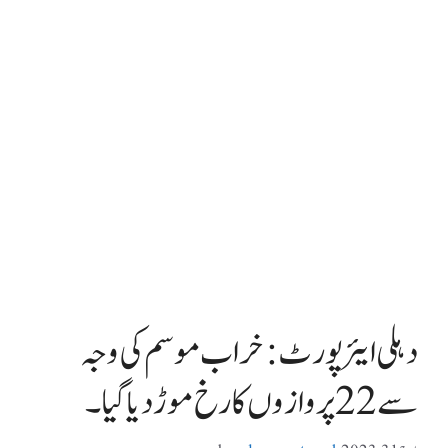
دہلی ایئرپورٹ: خراب موسم کی وجہ
سے 22 پروازوں کا رخ موڑ دیا گیا۔