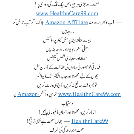
صحت سے جڑی ہر چیز، بس ایک کلک کی دوری پر!
www.HealthnCare99.com
— آپ کا بھروسے مند
Amazon Affiliate
بلاگ اگر آپ تلاش کر
رہے ہیں:
بیسٹ ہیلتھ اینڈ پرسنل کیئر پروڈکٹس
اصلی کسٹمر ریویوز اور درجہ بندیاں
سستے اور معیاری فٹنس گیجٹس
قدرتی خوبصورتی و بالوں کی حفاظت کے آسان حل
بچوں کے لیے محفوظ اور جدید الیکٹرانک ڈیوائسز
تو پھر وقت ضائع نہ کریں، آج ہی وزٹ کریں
www.HealthnCare99.com
تمام پروڈکٹس
Amazon
پر
دستیاب
آرڈر کریں، محفوظ اور آسان ڈیلیوری پائیں!
HealthnCare99
— جہاں صحت ہے پہلی ترجیح!
صحت مند زندگی کی طرف