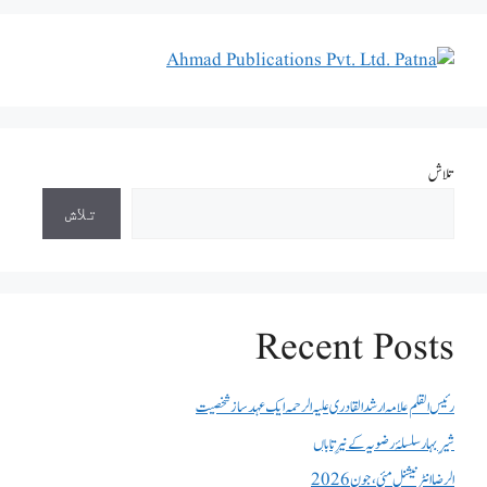
تلاش
تلاش
Recent Posts
رئیس القلم علامہ ارشد القادری علیہ الرحمہ ایک عہد ساز شخصیت
شیرِ بہار سلسلۂ رضویہ کے نیرِ تاباں
الرضا انٹر نیشنل مئی، جون 2026