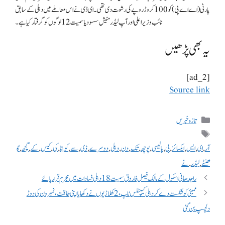
پارٹی (اے اے پی) کو 100 کروڑ روپے کی رشوت دی تھی۔ ای ڈی نے اس معاملے میں دہلی کے سابق
نائب وزیر اعلی اور آپ لیڈر منیش سسودیا سمیت 12 لوگوں کو گرفتار کیا ہے۔
یہ بھی پڑھیں
[ad_2]
Source link
تازہ خبریں
آر
,
ای
,
ایس
,
ایکسائز
,
بی
,
پالیسی
,
پوچھ
,
تک
,
دن
,
دہلی
,
دوسرے
,
ڈی
,
سے
,
کویتا
,
کی
,
کیس
,
کے
,
گچھ
,
گ
ھنٹے
,
لیڈر
,
نے
راجدھانی اسکول کے مالک فیصل فاروق سمیت 18 دہلی فسادات میں مجرم قرار پائے
ممبئی کو شکست دے کر دہلی کیپٹلس ٹاپ، 2 کھلاڑیوں نے دکھایا اپنی طاقت، نمبر ون کی دوڑ
دلچسپ بن گئی