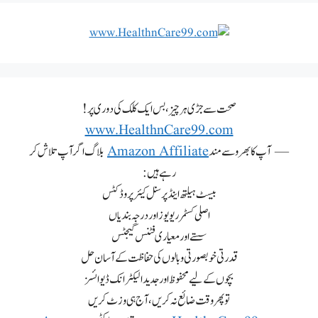
صحت سے جڑی ہر چیز، بس ایک کلک کی دوری پر!
www.HealthnCare99.com
— آپ کا بھروسے مند
Amazon Affiliate
بلاگ اگر آپ تلاش کر
رہے ہیں:
بیسٹ ہیلتھ اینڈ پرسنل کیئر پروڈکٹس
اصلی کسٹمر ریویوز اور درجہ بندیاں
سستے اور معیاری فٹنس گیجٹس
قدرتی خوبصورتی و بالوں کی حفاظت کے آسان حل
بچوں کے لیے محفوظ اور جدید الیکٹرانک ڈیوائسز
تو پھر وقت ضائع نہ کریں، آج ہی وزٹ کریں