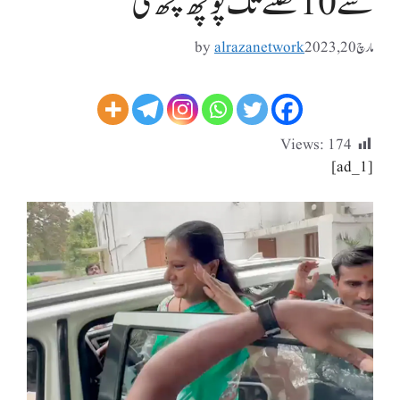
سے 10 گھنٹے تک پوچھ گچھ کی
مارچ 20, 2023
alrazanetwork
by
Views:
174
[ad_1]