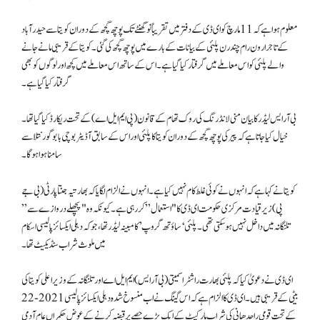
معلوم ہوا ہے کہ 11 مارچ کو ای ڈی کے دفتر میں تقریباً نو گھنٹے تک پوچھ گچھ کے دوران کویتا سے حیدرآباد
کے تاجر ارون رام چندرن پلئی کے بیانات کے بارے میں پوچھ گچھ کی گئی۔ کویتا کے قریبی مانے جانے
والے پلئی کو اس معاملے میں گرفتار کیا گیا ہے۔ اس کے ساتھ اس معاملے میں کچھ اور لوگوں کو بھی
گرفتار کیا گیا ہے۔
بی آر ایس لیڈر کا بیان منی لانڈرنگ کی روک تھام کے قانون (پی ایم ایل اے) کے تحت ریکارڈ کیا گیا تھا۔
خیال کیا جاتا ہے کہ پیر کی پوچھ گچھ کے دوران کویتا کا پلئی اور اس کے سابق آڈیٹر بوچی بابو گورنتلا سے
سامنا ہوا ہوگا۔
کویتا نے کہا ہے کہ انہوں نے کوئی غلط کام نہیں کیا ہے۔ انہوں نے الزام لگایا کہ بھارتیہ جنتا پارٹی (بی جے
پی) زیرقیادت مرکزی حکومت ای ڈی کا "استعمال” کر رہی ہے۔ کیونکہ وہ "پچھلے دروازے سے”
تلنگانہ میں داخل نہیں ہو سکتی تھی۔ پلئی ‘ساؤتھ گروپ’ کا مبینہ لیڈر تھا، جو کہ دہلی ایکسائز پالیسی اسکام
میں ملوث شراب سنڈیکیٹ تھا۔
ای ڈی نے دعویٰ کیا کہ پلئی بھارت راشٹرا سمیتی (بی آر ایس) ایم ایل اے اور تلنگانہ کے وزیر اعلی کویتا کی
بیٹی کے قریبی ہیں۔ ای ڈی کا الزام ہے کہ اس گینگ نے اب منسوخ شدہ دہلی ایکسائز پالیسی 2021-22
کے تحت قومی راجدھانی کی شراب مارکیٹ کے ایک بڑے حصے پر قبضہ کرنے کے عوض حکمراں عام آدمی