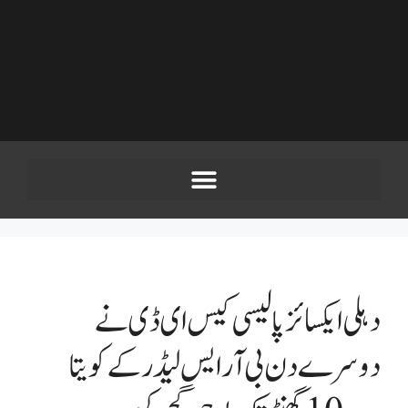
دہلی ایکسائز پالیسی کیس ای ڈی نے
دوسرے دن بی آر ایس لیڈر کے کویتا