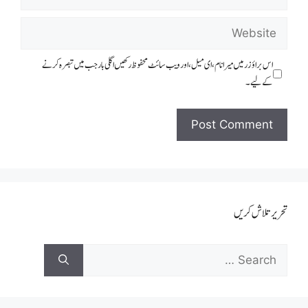
اس براؤزر میں میرا نام، ای میل، اور ویب سائٹ محفوظ رکھیں اگلی بار جب میں تبصرہ کرنے
کےلیے۔
تحریر تلاش کریں