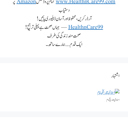
www.HealthnCare99.com
تمام پروڈکٹس
Amazon
پر
دستیاب
آرڈر کریں، محفوظ اور آسان ڈیلیوری پائیں!
HealthnCare99
— جہاں صحت ہے پہلی ترجیح!
صحت مند زندگی کی طرف
ایک قدم... ہمارے ساتھ۔
اشتہار
اسلامی تاریخٰ نام