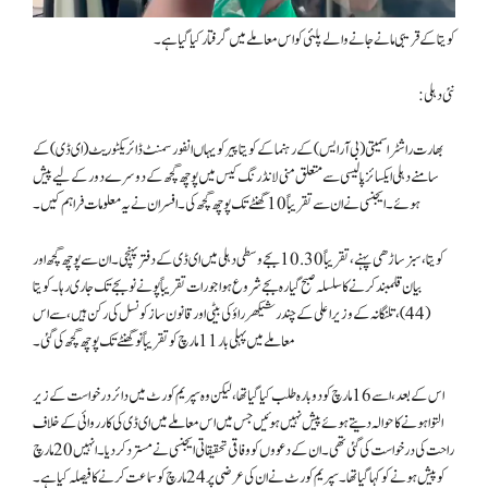
کویتا کے قریبی مانے جانے والے پلئی کو اس معاملے میں گرفتار کیا گیا ہے۔
نئی دہلی:
بھارت راشٹرا سمیتی (بی آر ایس) کے رہنما کے کویتا پیر کو یہاں انفورسمنٹ ڈائریکٹوریٹ (ای ڈی) کے
سامنے دہلی ایکسائز پالیسی سے متعلق منی لانڈرنگ کیس میں پوچھ گچھ کے دوسرے دور کے لیے پیش
ہوئے۔ ایجنسی نے ان سے تقریباً 10 گھنٹے تک پوچھ گچھ کی۔ افسران نے یہ معلومات فراہم کیں۔
کویتا، سبز ساڑھی پہنے، تقریباً 10.30 بجے وسطی دہلی میں ای ڈی کے دفتر پہنچی۔ ان سے پوچھ گچھ اور
بیان قلمبند کرنے کا سلسلہ صبح گیارہ بجے شروع ہوا جو رات تقریباً پونے نو بجے تک جاری رہا۔ کویتا
(44)، تلنگانہ کے وزیر اعلی کے چندر شیکھر راؤ کی بیٹی اور قانون ساز کونسل کی رکن ہیں، سے اس
معاملے میں پہلی بار 11 مارچ کو تقریباً نو گھنٹے تک پوچھ گچھ کی گئی۔
اس کے بعد، اسے 16 مارچ کو دوبارہ طلب کیا گیا تھا، لیکن وہ سپریم کورٹ میں دائر درخواست کے زیر
التوا ہونے کا حوالہ دیتے ہوئے پیش نہیں ہوئیں جس میں اس معاملے میں ای ڈی کی کارروائی کے خلاف
راحت کی درخواست کی گئی تھی۔ ان کے دعووں کو وفاقی تحقیقاتی ایجنسی نے مسترد کر دیا۔ انہیں 20 مارچ
کو پیش ہونے کو کہا گیا تھا۔ سپریم کورٹ نے ان کی عرضی پر 24 مارچ کو سماعت کرنے کا فیصلہ کیا ہے۔