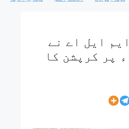
یم ایل اے نے
ء پر کرپشن کا