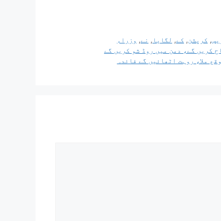
یس
,
کرپشن
,
کے
,
لگایا
,
نے
,
وزراء