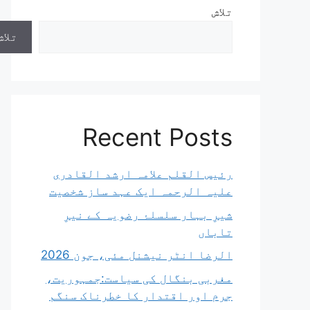
تلاش
تلاش
Recent Posts
رئیس القلم علامہ ارشد القادری
علیہ الرحمہ ایک عہد ساز شخصیت
شیرِ بہار سلسلۂ رضویہ کے نیرِ
تاباں
الرضا انٹر نیشنل مئی، جون 2026
مغربی بنگال کی سیاست:جمہوریت،
جرم اور اقتدار کا خطرناک سنگم