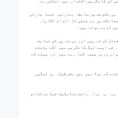
ی تو کانگریس اقتدار میں آسکتی ہے۔
ہی حکومت پر سابقہ ​​بھارتیہ جنتا پارٹی
عاملات پر بے عملی کا الزام لگایا۔
یں ڈوبے ہوئے ہیں۔
مال کرتے ہیں اور بی جے پی کی حمایت
۔ جب ایسے لوگ کانگریس میں آگے بڑھتے
ان وزیر پیسہ کما رہے ہیں اور پیسے کے
تنے کے موڈ میں ہیں بشرطیکہ ہم لوگوں
 ہے۔ یہ براہ راست سنڈیکیٹ فیڈ سے شائع