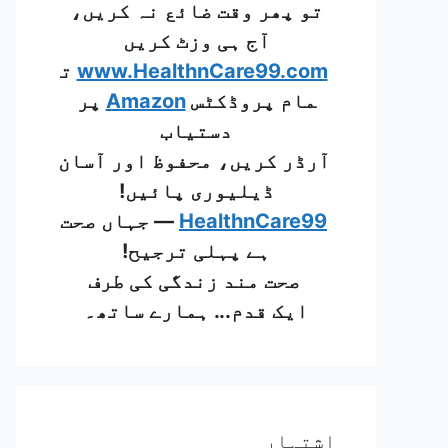
تو پھر وقت ضائع نہ کریں،
آج ہی وزٹ کریں
www.HealthnCare99.com
ت
مام پروڈکٹس
Amazon
پر
دستیاب
آرڈر کریں، محفوظ اور آسان
ڈیلیوری پائیں!
HealthnCare99
— جہاں صحت
ہے پہلی ترجیح!
صحت مند زندگی کی طرف
ایک قدم... ہمارے ساتھ۔
اشتہار