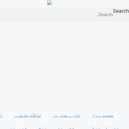
Ski
t
Search
conten
صفحۂ اول
تازہ خبریں
حالات حاضرہ
ا
تحریک وتنظیم
شخصیات وسوانح
شعروادب