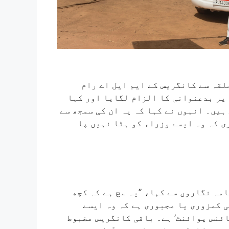
لقہ سے کانگریس کے ایم ایل اے رام
 پر بدعنوانی کا الزام لگایا اور کہا
ہیں۔ انہوں نے کہا کہ یہ ان کی سمجھ سے
ری کہ وہ ایسے وزراء کو ہٹا نہیں پا
مہ نگاروں سے کہا، ’’یہ سچ ہے کہ کچھ
ی کمزوری یا مجبوری ہے کہ وہ ایسے
ائنس پوائنٹ’ ہے۔ باقی کانگریس مضبوط