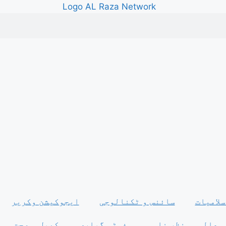
سلامیات
سائنس و ٹکنالوجی
ایجوکیشن وکریر
عالمی منظر نامہ
فوٹو گیلری
کھیل و صحت