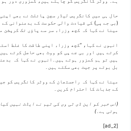
ہے۔ ووٹر کانگریس کو چاہتے ہیں، کمزوری دور ہوئ
حال ہی میں کانگریس لیڈر سچن پائلٹ نے بھی اپنی 
(بی جے پی) کی قیادت والی حکومت کے بدعنوانی کے م
مینا نے کہا کہ کچھ وزراء سر سے پاؤں تک کرپشن م
انہوں نے کہا، ”کچھ وزراء اپنی طاقت کا غلط استع
کرتے ہیں اور بی جے پی کو ووٹ بھی حاصل کرتے ہیں
ہیں تو ہم کمزور ہوتے ہیں۔انہوں نے کہا کہ بدعنو
بل بوتے پر جیت بھی سکتے ہیں۔
مینا نے کہا کہ راجستھان کے ووٹر کانگریس کو جی
کے جذبات کا احترام کریں۔
(اس خبر کو این ڈی ٹی وی کی ٹیم نے ایڈٹ نہیں کیا
ہوتی ہے۔)
[ad_2]