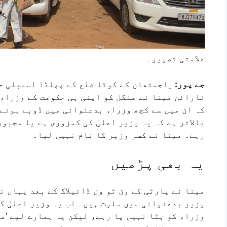
علامتی تصویر۔
جے پور:
راجستھان کے کوٹا ضلع کے پپلڈا اسمبلی ح
نارائن مینا نے منگل کو اپنی ہی حکومت کے وزراء
کہ ان میں سے کچھ وزراء بدعنوانی میں ڈوبے ہوئے 
بالاتر ہے کہ یہ وزیر اعلیٰ کی کمزوری ہے یا مجبو
رہے۔ مینا نے کسی وزیر کا نام نہیں لیا۔
یہ بھی پڑھیں
مینا نے پارٹی کے ون ٹو ون ڈائیلاگ کے بعد یہاں نا
وزیر بدعنوانی میں ملوث ہیں۔ اب یہ وزیر اعلیٰ ک
وزراء کو ہٹا نہیں پا رہے، لیکن یہ ہمارے لیے ‘م