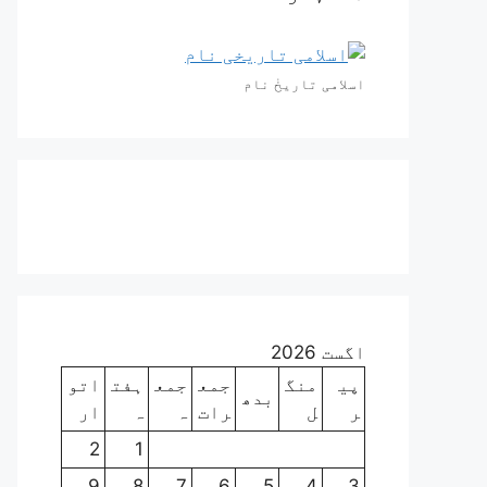
اسلامی تاریخٰ نام
اگست 2026
پی
منگ
جمع
جمع
ہفت
اتو
بدھ
ر
ل
رات
ہ
ہ
ار
2
1
9
8
7
6
5
4
3