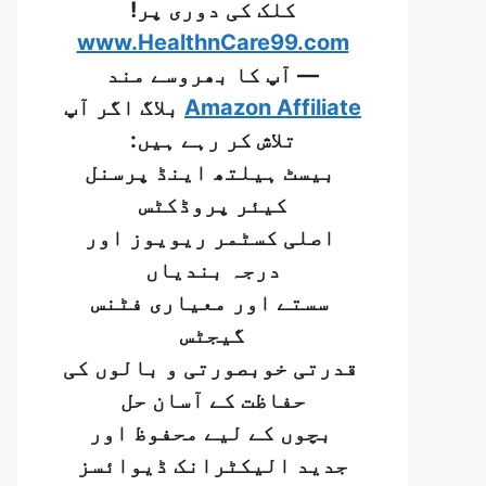
کلک کی دوری پر!
www.HealthnCare99.com
— آپ کا بھروسے مند
Amazon Affiliate
بلاگ اگر آپ
تلاش کر رہے ہیں:
بیسٹ ہیلتھ اینڈ پرسنل
کیئر پروڈکٹس
اصلی کسٹمر ریویوز اور
درجہ بندیاں
سستے اور معیاری فٹنس
گیجٹس
قدرتی خوبصورتی و بالوں کی
حفاظت کے آسان حل
بچوں کے لیے محفوظ اور
جدید الیکٹرانک ڈیوائسز