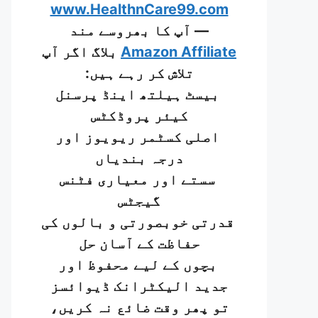
www.HealthnCare99.com
— آپ کا بھروسے مند
Amazon Affiliate
بلاگ اگر آپ
تلاش کر رہے ہیں:
بیسٹ ہیلتھ اینڈ پرسنل
کیئر پروڈکٹس
اصلی کسٹمر ریویوز اور
درجہ بندیاں
سستے اور معیاری فٹنس
گیجٹس
قدرتی خوبصورتی و بالوں کی
حفاظت کے آسان حل
بچوں کے لیے محفوظ اور
جدید الیکٹرانک ڈیوائسز
تو پھر وقت ضائع نہ کریں،