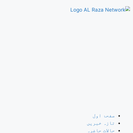
صفحۂ اول
تازہ خبریں
حالات حاضرہ