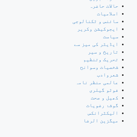
حالات حاضرہ
اسلامیات
سائنس و ٹکنالوجی
ایجوکیشن وکریر
سیاست
ایڈیٹر کی میز سے
تاریخ و سیر
تحریک وتنظیم
شخصیات وسوانح
شعروادب
عالمی منظر نامہ
فوٹو گیلری
کھیل و صحت
گوشۂ رضویات
الیکٹرانکس
میگزین الرضا