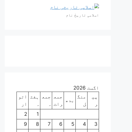
اسلامی تاریخٰ نام
اگست 2026
پی
منگ
جمع
جمع
ہفت
اتو
بدھ
ر
ل
رات
ہ
ہ
ار
2
1
9
8
7
6
5
4
3