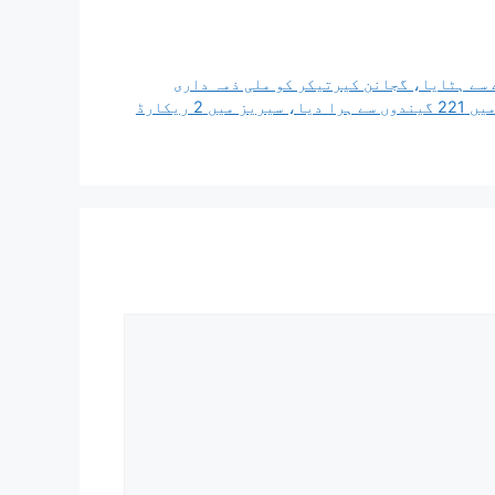
 سے ہٹایا، گجانن کیرتیکر کو ملی ذمہ داری
BAN بمقابلہ IRE: بنگلہ دیش نے آئرلینڈ کو تیسرے ون ڈے میں 221 گیندوں سے ہرا دیا، سیریز میں 2 ریکارڈ