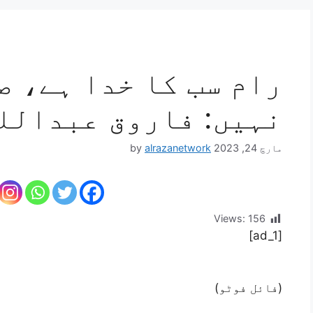
رام سب کا خدا ہے، ص
نہیں: فاروق عبدالل
مارچ 24, 2023
alrazanetwork
by
Views:
156
[ad_1]
(فائل فوٹو)