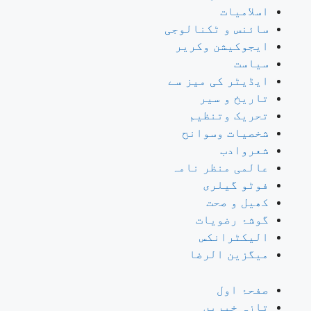
اسلامیات
سائنس و ٹکنالوجی
ایجوکیشن وکریر
سیاست
ایڈیٹر کی میز سے
تاریخ و سیر
تحریک وتنظیم
شخصیات وسوانح
شعروادب
عالمی منظر نامہ
فوٹو گیلری
کھیل و صحت
گوشۂ رضویات
الیکٹرانکس
میگزین الرضا
صفحۂ اول
تازہ خبریں