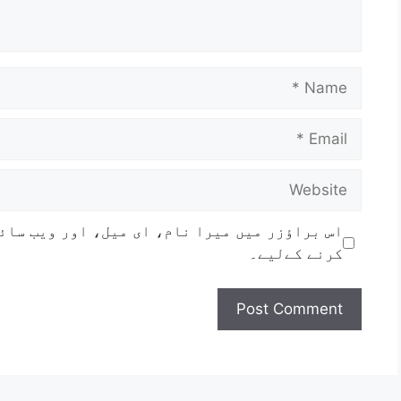
اس براؤزر میں میرا نام، ای میل، اور ویب سائ
کرنے کےلیے۔