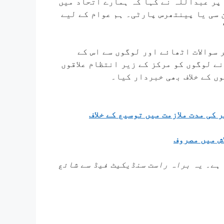
پر عبداللہ نے کہا کہ ہمارے اتحاد میں
 سی یا پینتھرس پارٹی۔ ہم عوام کے لیے
 سوالات اٹھائے اور لوگوں سے اس کے
ے لوگوں کو مرکز کے زیر انتظام علاقوں
ں کے خلاف بھی خبردار کیا۔
ی سوال ہی نہیں ہے”: ED ڈائریکٹر کی مدت ملازمت میں توسیع کے خلاف
ش میں مصروف
 ہے۔ یہ براہ راست سنڈیکیٹ فیڈ سے شائع