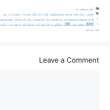
تازہ خبریں
خدا
,
رام
,
سب
,
صرف
,
عبداللہ
,
فاروق
,
کا
,
نہیں
,
ہندوؤں
,
ہے
شیو سینا نے سنجے راوت کو پارلیمانی پارٹی لیڈر کے عہدے
توڑ دیے
Leave a Comment