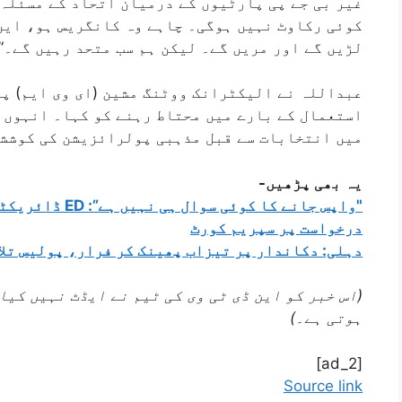
غیر بی جے پی پارٹیوں کے درمیان اتحاد کے مسئلہ 
کوئی رکاوٹ نہیں ہوگی۔ چاہے وہ کانگریس ہو، این
لڑیں گے اور مریں گے۔ لیکن ہم سب متحد رہیں گے۔”
عبداللہ نے الیکٹرانک ووٹنگ مشین (ای وی ایم) پر
استعمال کے بارے میں محتاط رہنے کو کہا۔ انہوں ن
میں انتخابات سے قبل مذہبی پولرائزیشن کی کوششو
یہ بھی پڑھیں-
"واپس جانے کا کوئ
درخواست پر سپریم کورٹ
دہلی: دکاندار پر تیزاب پھینک کر فرار، پولیس تلا
(اس خبر کو این ڈی ٹی وی کی ٹیم نے ایڈٹ نہیں کیا
ہوتی ہے۔)
[ad_2]
Source link