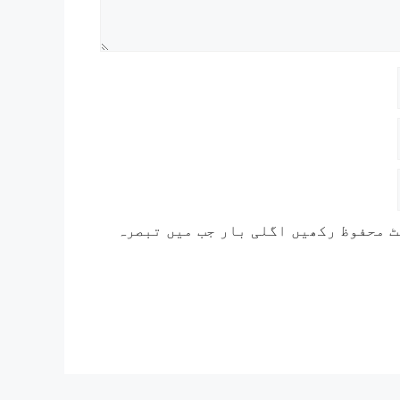
ٹ محفوظ رکھیں اگلی بار جب میں تبصرہ