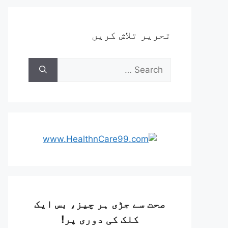
تحریر تلاش کریں
صحت سے جڑی ہر چیز، بس ایک
کلک کی دوری پر!