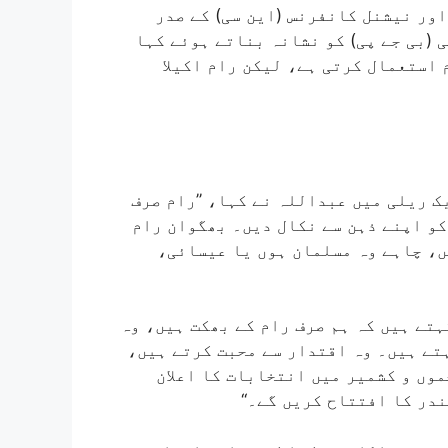
اور نیشنل کانفرنس (این سی) کے صدر
(بی جے پی) کو نشانہ بناتے ہوئے کہا
 استعمال کرتی ہے، لیکن رام اکیلا
 ریلی میں عبداللہ نے کہا، ’’رام صرف
کو اپنے ذہن سے نکال دیں۔ بھگوان رام
ں، چاہے وہ مسلمان ہوں یا عیسائی،
ہتے ہیں کہ ہم صرف رام کے بھکت ہیں، وہ
تے ہیں۔ وہ اقتدار سے محبت کرتے ہیں،
موں و کشمیر میں انتخابات کا اعلان
در کا افتتاح کریں گے۔‘‘