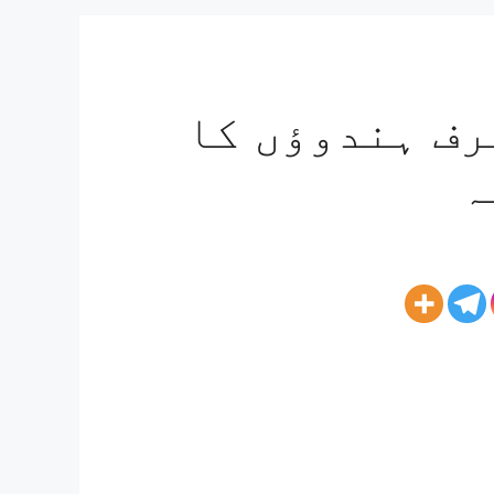
رف ہندوؤں کا
ہ