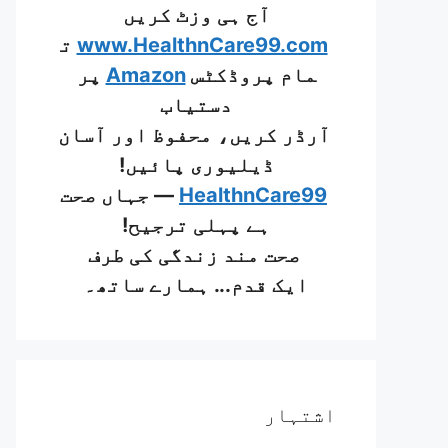
آج ہی وزٹ کریں
www.HealthnCare99.com
ت
مام پروڈکٹس
Amazon
پر
دستیاب
آرڈر کریں، محفوظ اور آسان
ڈیلیوری پائیں!
HealthnCare99
— جہاں صحت
ہے پہلی ترجیح!
صحت مند زندگی کی طرف
ایک قدم... ہمارے ساتھ۔
اشتہار