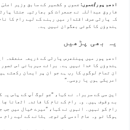
ادھم پور/جموں:
جموں و کشمیر کے سابق وزیر اعلیٰ 
فاروق عبداللہ نے جمعرات کو بھارتیہ جنتا پارٹی 
کہ پارٹی صرف اقتدار میں رہنے کے لیے رام کا نام
ہندوؤں کا کوئی بھگوان نہیں ہے۔
یہ بھی پڑھیں
ادھم پور میں پینتھرس پارٹی کے ذریعہ منعقدہ ایک
ہندوؤں کا خدا نہیں ہے۔ برائے مہربانی اس تصور 
ان تمام لوگوں کا رب ہے جو ان پر ایمان رکھتے ہی
امریکی ہوں یا روسی۔”
این سی کے سربراہ نے کہا، "جو لوگ آپ کے پاس یہ ک
بے وقوف ہیں۔ وہ رام کے نام کا فائدہ اٹھانا چاہ
رام کو نہیں۔ انہوں نے کہا، ’’میرے خیال میں جب ج
ہوگا تو وہ عام آدمی کی توجہ ہٹانے کے لیے رام من