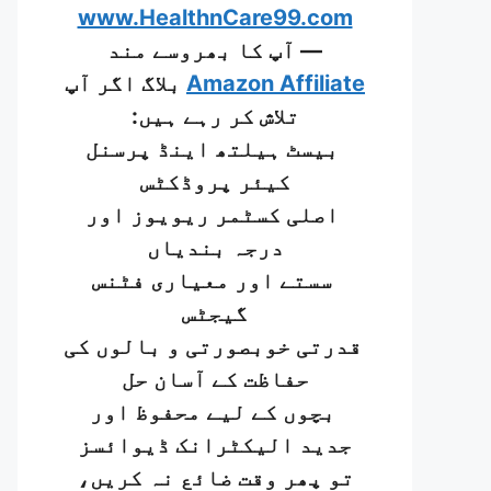
www.HealthnCare99.com
— آپ کا بھروسے مند
Amazon Affiliate
بلاگ اگر آپ
تلاش کر رہے ہیں:
بیسٹ ہیلتھ اینڈ پرسنل
کیئر پروڈکٹس
اصلی کسٹمر ریویوز اور
درجہ بندیاں
سستے اور معیاری فٹنس
گیجٹس
قدرتی خوبصورتی و بالوں کی
حفاظت کے آسان حل
بچوں کے لیے محفوظ اور
جدید الیکٹرانک ڈیوائسز
تو پھر وقت ضائع نہ کریں،