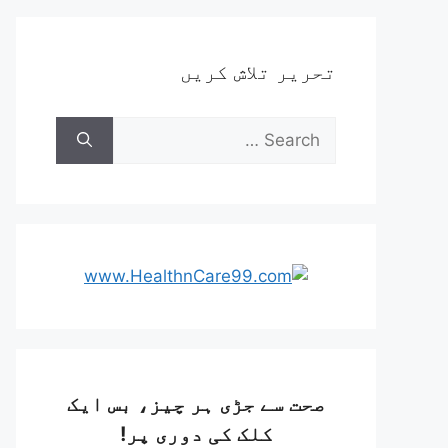
تحریر تلاش کریں
صحت سے جڑی ہر چیز، بس ایک
کلک کی دوری پر!