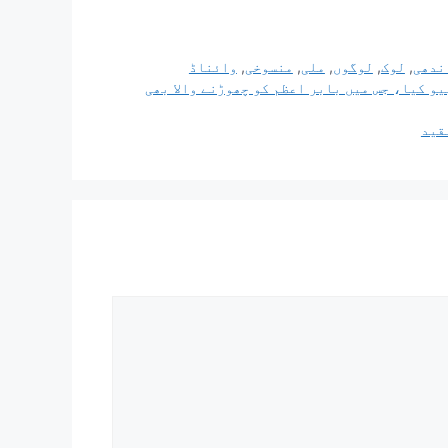
ندھی
,
لوک
,
لوگوں
,
ملی
,
منسوخی
,
وائناڈ
ان کے لیے ڈیبیو کیا، جس میں بابر اعظم کو چھوڑنے والا بھی
قید