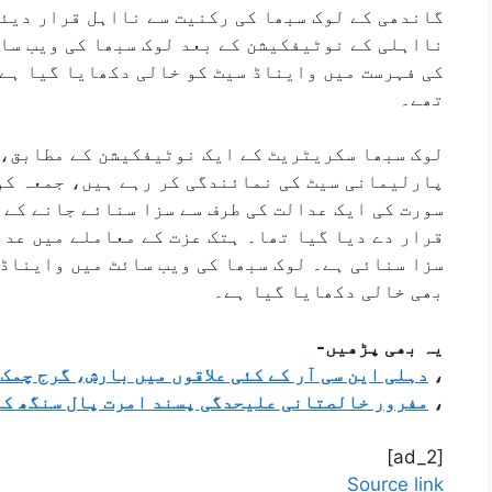
گاندھی کے لوک سبھا کی رکنیت سے نااہل قرار دیئے
کی فہرست میں وایناڈ سیٹ کو خالی دکھایا گیا ہے
تھے۔
لوک سبھا سکریٹریٹ کے ایک نوٹیفکیشن کے مطابق، 
سورت کی ایک عدالت کی طرف سے سزا سنائے جانے کے 
قرار دے دیا گیا تھا۔ ہتک عزت کے معاملے میں عدا
سزا سنائی ہے۔ لوک سبھا کی ویب سائٹ میں وایناڈ 
بھی خالی دکھایا گیا ہے۔
یہ بھی پڑھیں-
،
دہلی این سی آر کے کئی علاقوں میں بارش، گرج چمک
،
مفرور خالصتانی علیحدگی پسند امرت پال سنگھ کے
[ad_2]
Source link