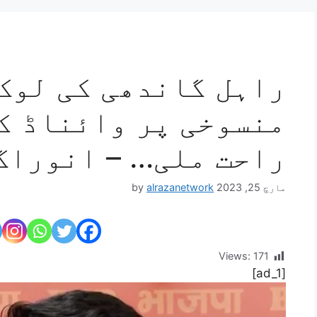
راہل گاندھی کی لوک
منسوخی پر وائناڈ ک
راحت ملی… – انوراگ
مارچ 25, 2023
alrazanetwork
by
Views:
171
[ad_1]