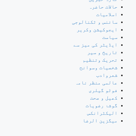
حالات حاضرہ
اسلامیات
سائنس و ٹکنالوجی
ایجوکیشن وکریر
سیاست
ایڈیٹر کی میز سے
تاریخ و سیر
تحریک وتنظیم
شخصیات وسوانح
شعروادب
عالمی منظر نامہ
فوٹو گیلری
کھیل و صحت
گوشۂ رضویات
الیکٹرانکس
میگزین الرضا