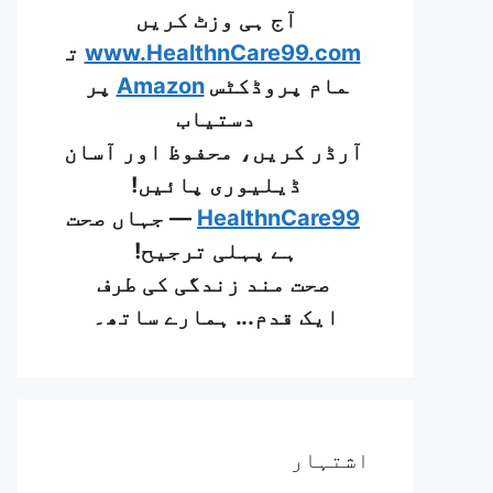
آج ہی وزٹ کریں
www.HealthnCare99.com
ت
مام پروڈکٹس
Amazon
پر
دستیاب
آرڈر کریں، محفوظ اور آسان
ڈیلیوری پائیں!
HealthnCare99
— جہاں صحت
ہے پہلی ترجیح!
صحت مند زندگی کی طرف
ایک قدم... ہمارے ساتھ۔
اشتہار