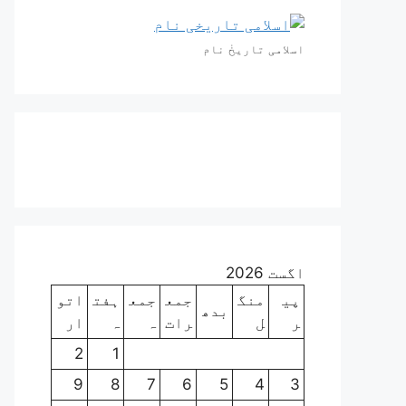
اسلامی تاریخٰ نام
اگست 2026
پی
منگ
جمع
جمع
ہفت
اتو
بدھ
ر
ل
رات
ہ
ہ
ار
2
1
9
8
7
6
5
4
3