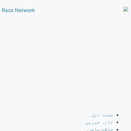
صفحۂ اول
تازہ خبریں
حالات حاضرہ