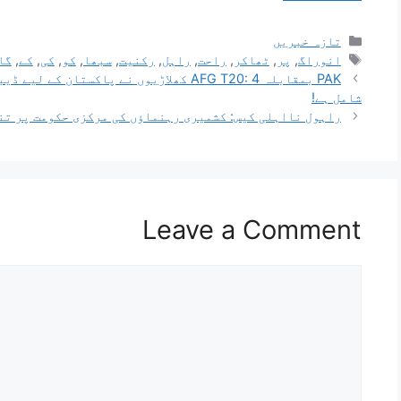
تازہ خبریں
انوراگ
,
پر
,
ٹھاکر
,
راحت
,
راہل
,
رکنیت
,
سبھا
,
کو
,
کی
,
کے
,
گا
PAK بمقابلہ AFG T20: 4 کھلاڑیوں نے پاکست
شامل ہے!
راہول نااہلی کیس: کشمیری رہنماؤں کی مرکزی حکومت پر تن
Leave a Comment