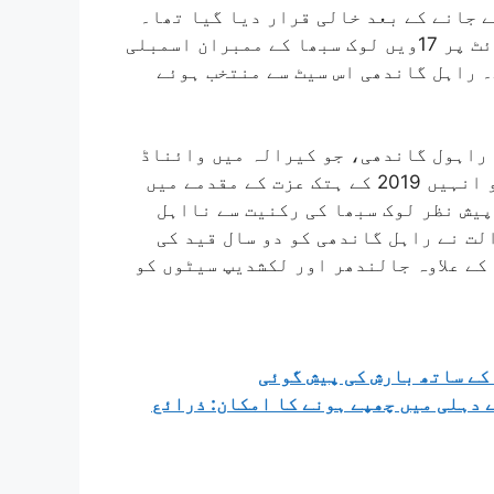
 جانے کے بعد خالی قرار دیا گیا تھا۔
نااہلی کے نوٹیفکیشن کے بعد لوک سبھا کی ویب سائٹ پر 17ویں لوک سبھا کے ممبران اسمبلی
۔ راہل گاندھی اس سیٹ سے منتخب ہوئے
راہول گاندھی، جو کیرالہ میں وائناڈ
پارلیمانی سیٹ کی نمائندگی کر رہے ہیں، جمعہ کو انہیں 2019 کے ہتک عزت کے مقدمے میں
پیش نظر لوک سبھا کی رکنیت سے نااہل
لت نے راہل گاندھی کو دو سال قید کی
کے علاوہ جالندھر اور لکشدیپ سیٹوں کو
 کے ساتھ بارش کی پیش گوئی
 دہلی میں چھپے ہونے کا امکان: ذرائع