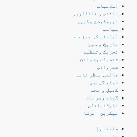
اسلامیات
سائنس و ٹکنالوجی
ایجوکیشن وکریر
سیاست
ایڈیٹر کی میز سے
تاریخ و سیر
تحریک وتنظیم
شخصیات وسوانح
شعروادب
عالمی منظر نامہ
فوٹو گیلری
کھیل و صحت
گوشۂ رضویات
الیکٹرانکس
میگزین الرضا
صفحۂ اول
تازہ خبریں