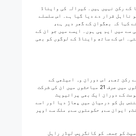
 کے رکن نہیں ہیں۔ کیرالہ کی وایناڈ
 نااہل قرار دے دیا گیا ہے۔ اس سلسلے
ے کہا کہ بھگوان کے گھر دیر ہے،
سے میں ایم پی ہوں۔ ایسے میں جو ان کے
ئی۔ اس کے ساتھ وایناڈ کے لوگوں کو بھی
ے رکن تھے، اس دوران وہ امیٹھی کے
لوگوں سے ایک بھی سوال نہیں پوچھ سکے اور ان سالوں میں صرف 21 مباحثوں میں ان کی شرکت
ومت کے دوران ایک بھی پرائیویٹ
2 میں انہوں نے آرڈیننس بل کو درمیان میں پھاڑ دیا اور اسے
ٹ، ایوان سے، حکومتوں سے، ملک سے اوپر
سیٹ کو جمعہ کو کانگریس لیڈر راہل