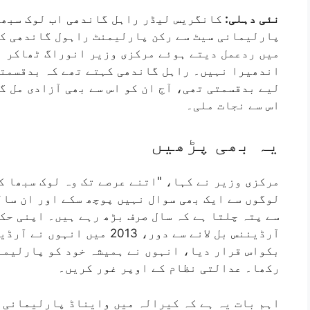
نئی دہلی:
کانگریس لیڈر راہل گاندھی اب لوک سبھا
پارلیمانی سیٹ سے رکن پارلیمنٹ راہول گاندھی کو
میں ردعمل دیتے ہوئے مرکزی وزیر انوراگ ٹھاکر ن
اندھیرا نہیں۔ راہل گاندھی کہتے تھے کہ بدقسمتی 
لیے بدقسمتی تھی، آج ان کو اس سے بھی آزادی مل گ
اس سے نجات ملی۔
یہ بھی پڑھیں
مرکزی وزیر نے کہا، "اتنے عرصے تک وہ لوک سبھا ک
سے پتہ چلتا ہے کہ سال صرف بڑھ رہے ہیں۔ اپنی حک
آرڈیننس بل لانے سے دور، 013
بکواس قرار دیا، انہوں نے ہمیشہ خود کو پارلیمن
رکھا۔ عدالتی نظام کے اوپر غور کریں۔
اہم بات یہ ہے کہ کیرالہ میں وایناڈ پارلیمانی 