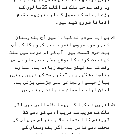
وہ وقت ہے جب ملک نے اگلے 25 سالوں کے
بڑے اہداف کے حصول کے لیے تیزی سے قدم
اٹھانا شروع کیے ہیں۔
پی ایم مودی نے کہا، "میں آج ہندوستان
کے ہر سول سروس افسر سے یہ کہوں گا کہ آپ
بہت خوش قسمت ہیں، آپ کو اس عرصے میں ملک
کی خدمت کرنے کا موقع ملا ہے… ہمارے پاس
وقت کم ہے لیکن صلاحیت زیادہ ہے، ہمارے
مقاصد مشکل ہیں۔ "مگر ہمت کم نہیں ہوتی،
پہاڑ جیسی اونچائی بھی چڑھنی پڑتی ہے،
لیکن ارادے آسمان سے بلند ہوتے ہیں۔
انہوں نے کہا کہ پچھلے 9 سالوں میں اگر
ملک کے غریب سے غریب آدمی کو بھی گڈ
گورننس کا اعتماد ملا ہے تو اس میں آپ کی
محنت بھی شامل ہے۔ اگر ہندوستان کی