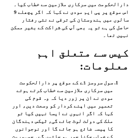
دارالحکومت میں سرکاری ملازمین سے خطاب کیا۔
اس موقع پر پی ایم مودی نے کہا کہ اگر پچھلے 9
سالوں میں ہندوستان کی ترقی نے نئی رفتار
حاصل کی ہے تو یہ بھی آپ کی شراکت کے بغیر ممکن
نہیں تھا۔
کیس سے متعلق اہم
معلومات:
سول سروسز ڈے کے موقع پر دارالحکومت
میں سرکاری ملازمین سے خطاب کرتے ہوئے
مودی نے ان پر زور دیا کہ وہ قوم کی
تعمیر میں اپنے کردار کو وسعت دیں، اور
کہا کہ اگر انہوں نے ایسا نہیں کیا تو
ملک کی دولت لوٹ جائے گی، ٹیکس دہندگان
کا پیسہ ضائع ہو جائے گا اور نوجوانوں
کے خواب چکنا چور ہو جائیں گے۔ جمہوریت