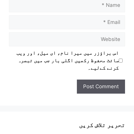
اس براؤزر میں میرا نام، ای میل، اور ویب
سائٹ محفوظ رکھیں اگلی بار جب میں تبصرہ
کرنے کےلیے۔
تحریر تلاش کریں