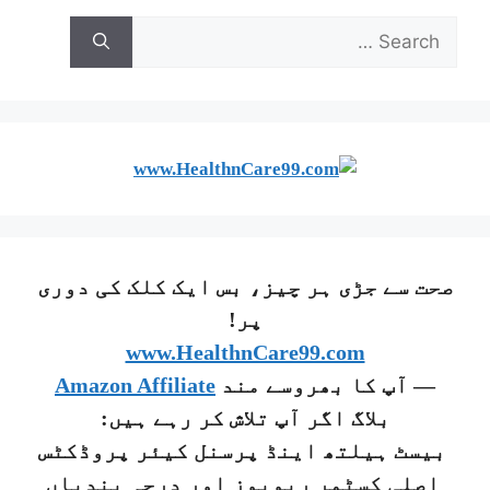
صحت سے جڑی ہر چیز، بس ایک کلک کی دوری
پر!
www.HealthnCare99.com
— آپ کا بھروسے مند
Amazon Affiliate
بلاگ اگر آپ تلاش کر رہے ہیں:
بیسٹ ہیلتھ اینڈ پرسنل کیئر پروڈکٹس
اصلی کسٹمر ریویوز اور درجہ بندیاں