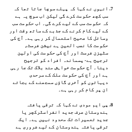
انہوں نے کہا کہ پہلے سوچا جاتا تھا کہ
سب کچھ حکومت کرے گی لیکن اب سوچ یہ ہے
کہ حکومت سب کے لیے کرے گی۔ اب حکومت سب
کے لیے کام کرنے کے جذبے کے ساتھ وقت اور
وسائل کا صحیح استعمال کر رہی ہے۔ آج کی
حکومت کا نصب العین ہے نیشن فرسٹ،
سٹیزن فرسٹ اور آج کی حکومت کی اولین
ترجیح ہے- پسماندہ افراد کو ترجیح
دینا۔ آج حکومت خواہش مند بلاک تک جا رہی
ہے اور آج کی حکومت ملک کے سرحدی
دیہاتوں کو آخری گاؤں سمجھنے کے بجائے
ان پر کام کر رہی ہے۔
پی ایم مودی نے کہا کہ ترقی یافتہ
ہندوستان صرف جدید انفراسٹرکچر یا
جدید تعمیرات تک محدود نہیں ہے۔ ایک
ترقی یافتہ ہندوستان کے لیے ضروری ہے