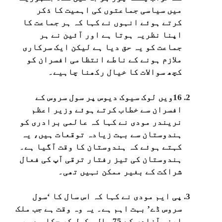
میں سیاسی جماعتوں کی اہمیت کا ذکر
کرتے ہوئے انہوں نے کہا کہ ہر جماعت کا
اپنا نظریہ ہوتا ہے اور آئین نے ہر
جماعت کو یہ حق دیا ہے لیکن ایک سرکاری
ملازم ہونے کے ناطے انتظامی افسران کو
کچھ سوالات کا خیال رکھنا چاہیے۔
16ویں لوک سیوک دیوس پر سول سروس کے
افسران سے خطاب کرتے ہوئے وزیر اعظم
نریندر مودی نے کہا کہ عالمی برادری کو
ہندوستان سے بہت زیادہ توقعات ہیں، یہ
کہتے ہوئے کہ ہندوستان کا وقت آگیا ہے۔
ہندوستان کی تیز رفتار ترقی آپ کی فعال
شراکت کے بغیر ممکن نہیں تھی۔
پی ایم مودی نے کہا کہ اس سال کا ‘سول
سروس ڈے’ بہت اہم ہے۔ یہ وہ وقت ہے جب ملک
اپنی آزادی کے 75 سال مکمل کر چکا ہے۔ یہ