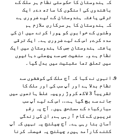
کہ ہندوستان کا حکومتی نظام ہر ملک کے
باشندوں کی امنگوں کا ساتھ دے، ایک
ترقی یافتہ ہندوستان کے لیے ضروری ہے
کہ ہندوستان کا ہر سرکاری ملازم ہم
وطنوں کے خوابوں کو پورا کرنے میں ان کی
مدد کرے، اس کے لیے ضروری ہے۔ ایک ترقی
یافتہ ہندوستان جس کا ہندوستان میں ایک
نظام ہے وہ منفیت جس سے پچھلی دہائیوں
میں تعلق تھا مثبتیت میں بدل گیا۔
انہوں نے کہا کہ آج ملک کی کوششوں سے
نظام بدلا ہے اور آپ سب کی اور ملک کا
تقریباً 3 لاکھ کروڑ روپیہ غلط ہاتھوں میں
جانے سے بچ گیا ہے… اس کے لیے آپ سب
مبارکباد کے مستحق ہیں۔ آج یہ رقم
غریبوں کے کام آ رہی ہے، ان کی زندگی
آسان بنا رہی ہے۔ آج چیلنج یہ نہیں کہ آپ
کتنے کارآمد ہیں، چیلنج یہ فیصلہ کرنا