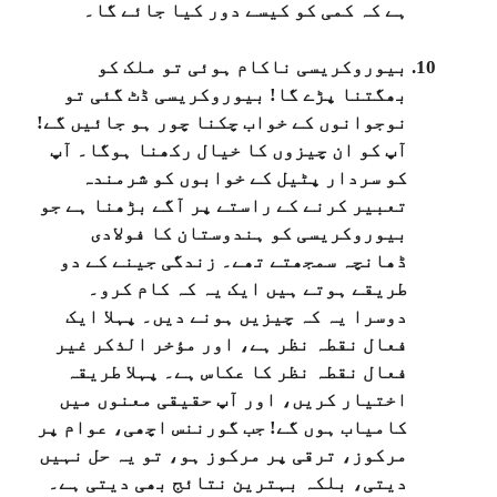
ہے کہ کمی کو کیسے دور کیا جائے گا۔
بیوروکریسی ناکام ہوئی تو ملک کو
بھگتنا پڑے گا! بیوروکریسی ڈٹ گئی تو
نوجوانوں کے خواب چکنا چور ہو جائیں گے!
آپ کو ان چیزوں کا خیال رکھنا ہوگا۔ آپ
کو سردار پٹیل کے خوابوں کو شرمندہ
تعبیر کرنے کے راستے پر آگے بڑھنا ہے جو
بیوروکریسی کو ہندوستان کا فولادی
ڈھانچہ سمجھتے تھے۔ زندگی جینے کے دو
طریقے ہوتے ہیں ایک یہ کہ کام کرو۔
دوسرا یہ کہ چیزیں ہونے دیں۔ پہلا ایک
فعال نقطہ نظر ہے، اور مؤخر الذکر غیر
فعال نقطہ نظر کا عکاس ہے۔ پہلا طریقہ
اختیار کریں، اور آپ حقیقی معنوں میں
کامیاب ہوں گے! جب گورننس اچھی، عوام پر
مرکوز، ترقی پر مرکوز ہو، تو یہ حل نہیں
دیتی، بلکہ بہترین نتائج بھی دیتی ہے۔