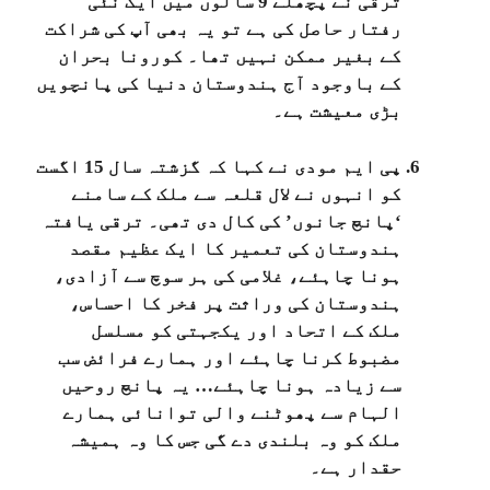
ترقی نے پچھلے 9 سالوں میں ایک نئی
رفتار حاصل کی ہے تو یہ بھی آپ کی شراکت
کے بغیر ممکن نہیں تھا۔ کورونا بحران
کے باوجود آج ہندوستان دنیا کی پانچویں
بڑی معیشت ہے۔
پی ایم مودی نے کہا کہ گزشتہ سال 15 اگست
کو انہوں نے لال قلعہ سے ملک کے سامنے
‘پانچ جانوں’ کی کال دی تھی۔ ترقی یافتہ
ہندوستان کی تعمیر کا ایک عظیم مقصد
ہونا چاہئے، غلامی کی ہر سوچ سے آزادی،
ہندوستان کی وراثت پر فخر کا احساس،
ملک کے اتحاد اور یکجہتی کو مسلسل
مضبوط کرنا چاہئے اور ہمارے فرائض سب
سے زیادہ ہونا چاہئے… یہ پانچ روحیں
الہام سے پھوٹنے والی توانائی ہمارے
ملک کو وہ بلندی دے گی جس کا وہ ہمیشہ
حقدار ہے۔