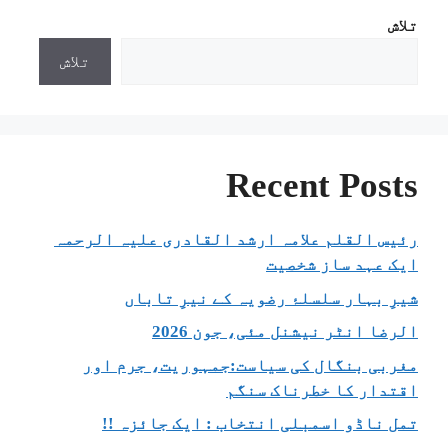
تلاش
تلاش
Recent Posts
رئیس القلم علامہ ارشد القادری علیہ الرحمہ
ایک عہد ساز شخصیت
شیرِ بہار سلسلۂ رضویہ کے نیرِ تاباں
الرضا انٹر نیشنل مئی، جون 2026
مغربی بنگال کی سیاست:جمہوریت، جرم اور
اقتدار کا خطرناک سنگم
تمل ناڈو اسمبلی انتخاب : ایک جائزہ !!