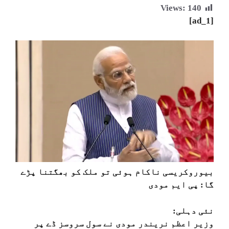
Views:
140
[ad_1]
بیوروکریسی ناکام ہوئی تو ملک کو بھگتنا پڑے
گا: پی ایم مودی
نئی دہلی:
وزیر اعظم نریندر مودی نے سول سروسز ڈے پر