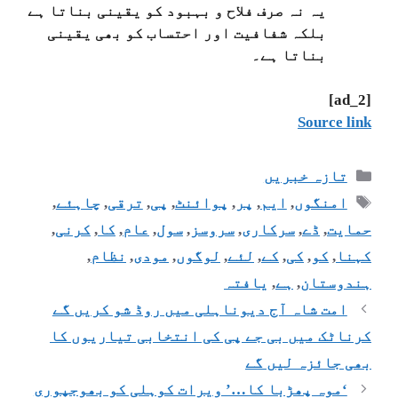
یہ نہ صرف فلاح و بہبود کو یقینی بناتا ہے
بلکہ شفافیت اور احتساب کو بھی یقینی
بناتا ہے۔
[ad_2]
Source link
تازہ خبریں
امنگوں
,
ایم
,
پر
,
پوائنٹ
,
پی
,
ترقی
,
چاہئے
,
حمایت
,
ڈے
,
سرکاری
,
سروسز
,
سول
,
عام
,
کا
,
کرنی
,
کہنا
,
کو
,
کی
,
کے
,
لئے
,
لوگوں
,
مودی
,
نظام
,
ہندوستان
,
ہے
,
یافتہ
امت شاہ آج دیوناہلی میں روڈ شو کریں گے
کرناٹک میں بی جے پی کی انتخابی تیاریوں کا
بھی جائزہ لیں گے
‘موہ پھڑبا کا…’ ویرات کوہلی کو بھوجپوری