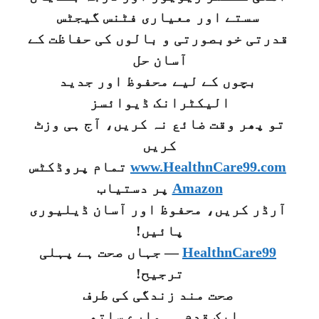
سستے اور معیاری فٹنس گیجٹس
قدرتی خوبصورتی و بالوں کی حفاظت کے
آسان حل
بچوں کے لیے محفوظ اور جدید
الیکٹرانک ڈیوائسز
تو پھر وقت ضائع نہ کریں، آج ہی وزٹ
کریں
www.HealthnCare99.com
تمام پروڈکٹس
Amazon
پر دستیاب
آرڈر کریں، محفوظ اور آسان ڈیلیوری
پائیں!
HealthnCare99
— جہاں صحت ہے پہلی
ترجیح!
صحت مند زندگی کی طرف
ایک قدم... ہمارے ساتھ۔