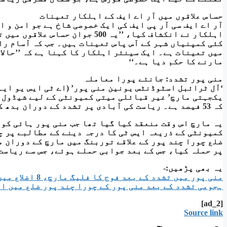
حساس علاقوں میں آر اے ایف کے اہلکار تعینات
آر اے ایف سی آر پی ایف کی ایک خصوصی شاخ ہے جو امن و 
اہلکار نے انکشاف کیا، ’’یہ 500 
کئی کمپنیاں شہر کے آس پاس تعینات ہیں۔ جب کہ آسام را
میں تعینات ہے۔ ایک سینئر اہلکار کا کہنا ہے کہ ’’حالا
مارنے کا حکم دیا ہے۔‘‘
منی پور تشدد: جانئے پورا معاملہ
‘آل ٹرائبل اسٹوڈنٹس یونین منی پور’ (اے ٹی ایس یو ایم
یکجہتی مارچ’ غیر قبائلی میتی کمیونٹی کے لیے شیڈول ٹر
کہ 53 فیصد ہے۔ ریاست کی آبادی پر تشدد کے دوران بدھ کو پھوٹ پڑی۔
یہ مارچ اس وقت منعقد کیا گیا تھا جب منی پور ہائی کو
کمیونٹی کے ذریعہ ایس ٹی کا درجہ دینے کے مطالبے پر چ
ضلع چورا چند پور کے علاقے توربنگ میں مارچ کے دوران 
پر حملہ کیا، جس کے بعد جوابی حملے ہوئے، جس سے ریاست
یہ بھی پڑھیں:-
منی پور میں تشدد کے بعد فوج کا فلیگ مارچ، 8 اضلاع میں کرفیو، وزیر داخلہ امیت شاہ نے سی ایم سے بات کی
ہجومی تشدد کے بعد منی پور کے چورا چند پور ضلع میں انٹرنیٹ
[ad_2]
Source link