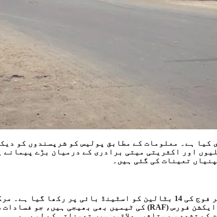
ی کیا ہے۔ معلومات کے مطابق پولیس کو شرپسندوں کو دیک
لیوں اور اکثریتی میتی برادری کے درمیان بڑے پیمانے پ
وزارت دفاع کے ترجمان نے بتایا کہ صورتحال کے پیش نظر فوج کی 14 بٹالین کو اسٹینڈ بائی پر رکھا گیا ہے
جو منی پور کی صورت حال پر نظر رکھے ہوئے ہے، نے ریپڈ ایکشن فورس (RAF) کی ٹیمیں بھی بھیجی ہیں، جو فساد
 کے تشدد سے متاثرہ علاقوں میں تعیناتی کے لیے ہے۔