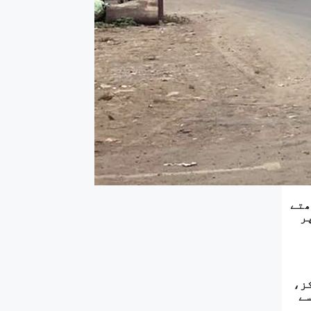
ھتے
ر
۔ مرکز،
ات سے