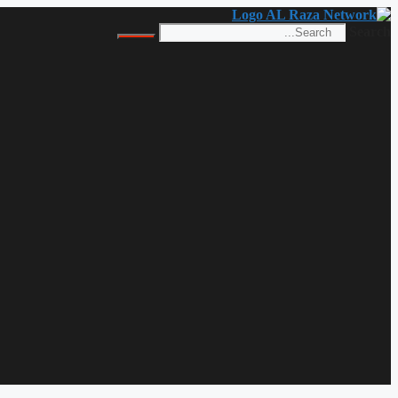
Skip
to
Search
content