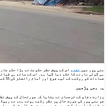
منی پور میں
تشدد
اس کے پیش نظر حکومت نے بڑا حکم جار
ہی گولی مارنے کا حکم دیا گیا ہے۔ اس کے ساتھ ہی قبائ
فسادات کو روکنے کے لیے فوج اور آسام رائفلز کی 55 کمپنیاں تعینات کی گئی ہیں۔
یہ بھی پڑھیں
نمٹنے کے لیے ایک خصوصی فورس ہے، جو شمال مشرقی ریاست