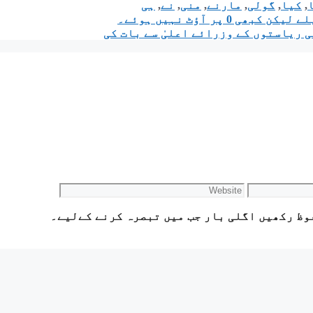
,
کیا
,
گولی
,
مارنے
,
منی
,
نے
,
ہی
 ریاستوں کے وزرائے اعلیٰ سے بات کی
Website
وظ رکھیں اگلی بار جب میں تبصرہ کرنے کےلیے۔