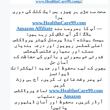
for:
صحت سے جڑی ہر چیز، بس ایک کلک کی دوری
پر!
www.HealthnCare99.com
— آپ کا بھروسے مند
Amazon Affiliate
بلاگ اگر آپ تلاش کر رہے ہیں:
بیسٹ ہیلتھ اینڈ پرسنل کیئر پروڈکٹس
اصلی کسٹمر ریویوز اور درجہ بندیاں
سستے اور معیاری فٹنس گیجٹس
قدرتی خوبصورتی و بالوں کی حفاظت کے
آسان حل
بچوں کے لیے محفوظ اور جدید الیکٹرانک
ڈیوائسز
تو پھر وقت ضائع نہ کریں، آج ہی وزٹ
کریں
www.HealthnCare99.com
تمام پروڈکٹس
Amazon
پر دستیاب
آرڈر کریں، محفوظ اور آسان ڈیلیوری
پائیں!