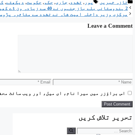
Tags
Categories
تازہ خبریں
پور
,
تشدد
,
جاری
,
حکم
,
حکومت
,
دیکھتے
,
کا
2 ہندوستانی بلے باز جنہوں نے 40 سے زیادہ ون ڈے کھیلے لیکن کبھی 0 پر آؤٹ نہیں ہوئے۔
مرکزی وزیر داخلہ امیت شاہ نے تشدد سے متاثرہ پڑوسی
Leave a Comment
Comment
Email
Name
اس براؤزر میں میرا نام، ای میل، اور ویب سائٹ محف
تحریر تلاش کریں
Search