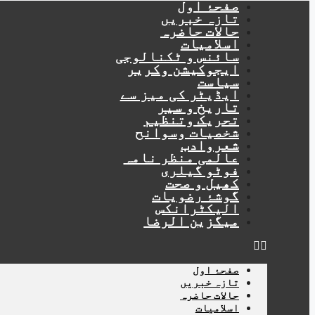
صفحۂ اول
تازہ خبریں
حالات حاضرہ
اسلامیات
سائنس و ٹکنالوجی
ایجوکیشن وکریر
سیاست
ایڈیٹر کی میز سے
تاریخ و سیر
تحریک وتنظیم
شخصیات وسوانح
شعروادب
عالمی منظر نامہ
فوٹو گیلری
کھیل و صحت
گوشۂ رضویات
الیکٹرانکس
میگزین الرضا
صفحۂ اول
تازہ خبریں
حالات حاضرہ
اسلامیات