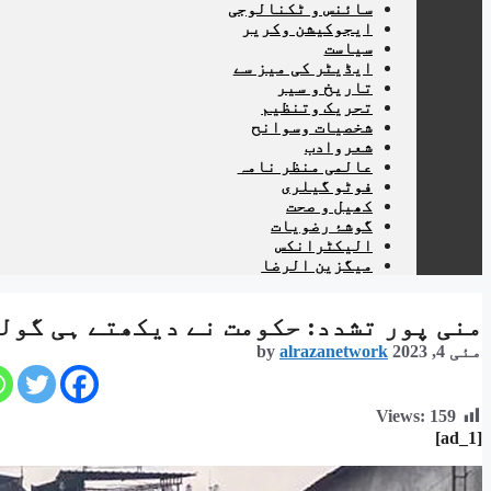
سائنس و ٹکنالوجی
ایجوکیشن وکریر
سیاست
ایڈیٹر کی میز سے
تاریخ و سیر
تحریک وتنظیم
شخصیات وسوانح
شعروادب
عالمی منظر نامہ
فوٹو گیلری
کھیل و صحت
گوشۂ رضویات
الیکٹرانکس
میگزین الرضا
منی پور تشدد: حکومت نے دیکھتے ہی گول
مئی 4, 2023
alrazanetwork
by
Views:
159
[ad_1]