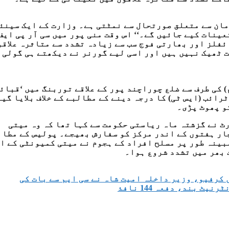
امان سے متعلق صورتحال سے نمٹتی ہے۔ وزارت کے ایک سینئ
جوان حساس علاقوں میں تعینات کیے جائیں گے۔‘‘ اس وقت منی پور میں سی آر پی ای
ئفلز اور بھارتی فوج سب سے زیادہ تشدد سے متاثرہ علاقو
ت ٹھیک نہیں ہیں اور اسی لیے گورنر نے دیکھتے ہی گولی
) کی طرف سے ضلع چوراچند پور کے علاقے توربنگ میں ‘قبائ
ائب (ایس ٹی) کا درجہ دینے کے مطالبے کے خلاف بلایا گیا
رٹ نے گزشتہ ماہ ریاستی حکومت سے کہا تھا کہ وہ میتی
ار ہفتوں کے اندر مرکز کو سفارش بھیجے۔ پولیس کے مطاب
مبینہ طور پر مسلح افراد کے ہجوم نے میتی کمیونٹی کے ا
 بھر میں تشدد شروع ہوا۔
 بند، دفعہ 144 نافذ