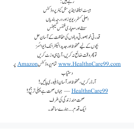
رہے ہیں:
بیسٹ ہیلتھ اینڈ پرسنل کیئر پروڈکٹس
اصلی کسٹمر ریویوز اور درجہ بندیاں
سستے اور معیاری فٹنس گیجٹس
قدرتی خوبصورتی و بالوں کی حفاظت کے آسان حل
بچوں کے لیے محفوظ اور جدید الیکٹرانک ڈیوائسز
تو پھر وقت ضائع نہ کریں، آج ہی وزٹ کریں
www.HealthnCare99.com
تمام پروڈکٹس
Amazon
پر
دستیاب
آرڈر کریں، محفوظ اور آسان ڈیلیوری پائیں!
HealthnCare99
— جہاں صحت ہے پہلی ترجیح!
صحت مند زندگی کی طرف
ایک قدم... ہمارے ساتھ۔