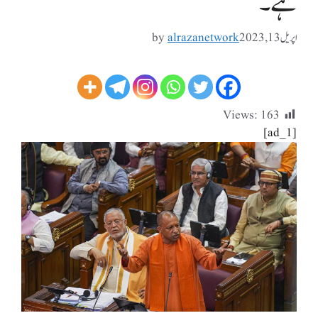
ہے۔
اپریل 13, 2023
alrazanetwork
by
Views:
163
[ad_1]