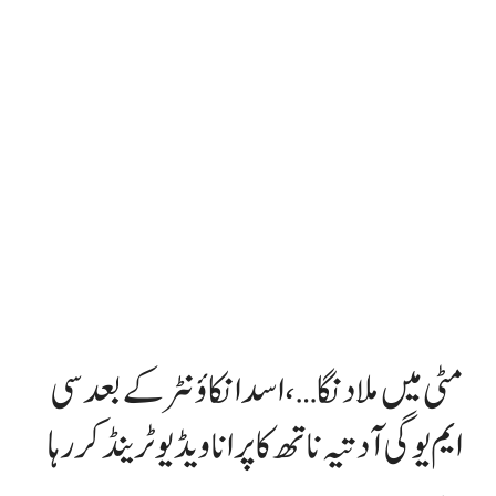
مٹی میں ملا دنگا…، اسد انکاؤنٹر کے بعد سی
ایم یوگی آدتیہ ناتھ کا پرانا ویڈیو ٹرینڈ کر رہا