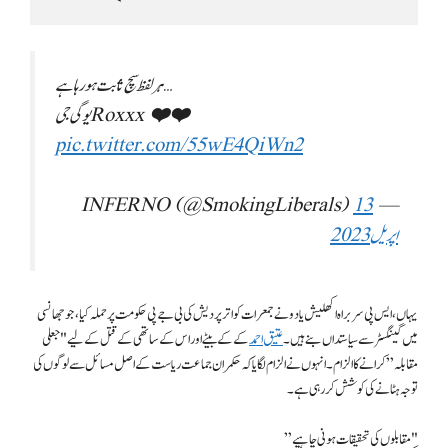
ہر لفظ سچ ثابت ہو رہا ہے…
یوگی جی Roxxx ❤️❤️
pic.twitter.com/55wE4QiWn2
13
— INFERNO (@SmokingLiberals)
اپریل 2023
یہاں، ایس پی سربراہ اکھلیش یادو نے جمعرات کو اتر پردیش کی بی جے پی حکومت پر حملہ کیا، جو جھانسی
میں گینگسٹر سے سیاستداں بنے ہیں۔
عتیق احمد
کے کے بیٹے اور اس کے ساتھی کے قتل کے لیے "جعلی
مقابلہ” کرانے کا الزام۔ انہوں نے الزام لگایا کہ حکمران جماعت ریاست کے اصل مسائل سے لوگوں کی
توجہ ہٹانے کی کوشش کر رہی ہے۔
"مقابلوں کی تحقیقات ہونی چاہیے”