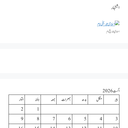
اشتہار
اسلامی تاریخٰ نام
اگست 2026
پیر
منگل
بدھ
جمعرات
جمعہ
ہفتہ
اتوار
2
1
9
8
7
6
5
4
3