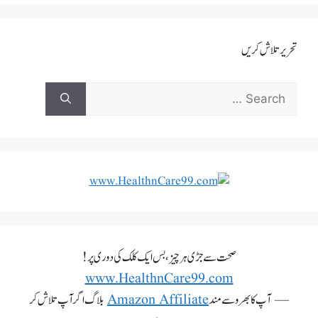
تحریر تلاش کریں
صحت سے جڑی ہر چیز، بس ایک کلک کی دوری پر!
www.HealthnCare99.com
— آپ کا بھروسے مند
Amazon Affiliate
بلاگ اگر آپ تلاش کر