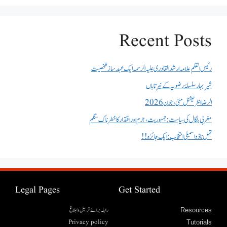
Recent Posts
رئیس القلم علامہ ارشد القادری علیہ الرحمہ ایک عہد ساز شخصیت
شیرِ بہار سلسلۂ رضویہ کے نیرِ تاباں
الرضا انٹر نیشنل مئی، جون 2026
مغربی بنگال کی سیاست:جمہوریت، جرم اور اقتدار کا خطرناک سنگم
تمل ناڈو اسمبلی انتخاب : ایک جائزہ !!
Legal Pages
Get Started
رابطہ برائے ترسیل وابلاغ
Resources
Privacy policy
Tutorials