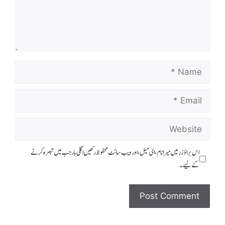
اس براؤزر میں میرا نام، ای میل، اور ویب سائٹ محفوظ رکھیں اگلی بار جب میں تبصرہ کرنے
کےلیے۔