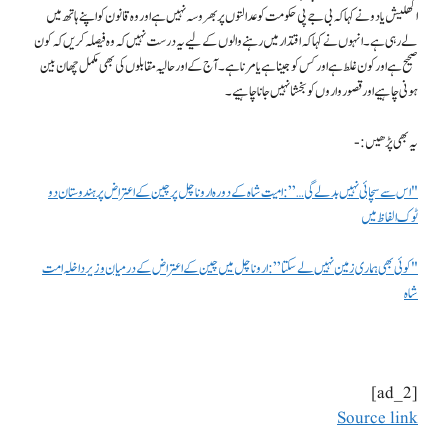
اکھلیش یادو نے کہا کہ بی جے پی حکومت کو عدالتوں پر بھروسہ نہیں ہے اور وہ قانون کو اپنے ہاتھ میں
لے رہی ہے۔ انہوں نے کہا کہ اقتدار میں رہنے والوں کے لیے یہ درست نہیں کہ وہ فیصلہ کریں کہ کون
صحیح ہے اور کون غلط ہے اور کس کو جینا ہے یا مرنا ہے۔ آج کے اور حالیہ مقابلوں کی بھی مکمل چھان بین
ہونی چاہیے اور قصورواروں کو بخشا نہیں جانا چاہیے۔
یہ بھی پڑھیں:-
"اس سے سچائی نہیں بدلے گی…”: امیت شاہ کے دورہ اروناچل پر چین کے اعتراض پر ہندوستان دو
ٹوک الفاظ میں
"کوئی بھی ہماری زمین نہیں لے سکتا”: اروناچل میں چین کے اعتراض کے درمیان وزیر داخلہ امت
شاہ
[ad_2]
Source link