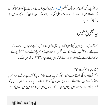
اومیش پال قتل کیس میں خوفناک گینگسٹر
عتیق احمد
اترپردیش پولیس نے اسد کے بیٹے کو آج جھانسی میں
ایک انکاؤنٹر میں مارے جانے کے بعد وزیر اعلی یوگی آدتیہ ناتھ کا ایک ماہ پرانا بیان ایک بار پھر سوشل میڈیا
پر ٹرینڈ کر رہا ہے۔
یہ بھی پڑھیں
25 فروری کو، وزیر اعلی یوگی آدتیہ ناتھ اتر پردیش قانون ساز اسمبلی کے بجٹ اجلاس سے خطاب کر
رہے تھے، اور امیش پال کے دن بھر کے قتل پر سماج وادی پارٹی (ایس پی) کے رہنما اکھلیش یادو کے
ساتھ آمنے سامنے کے دوران، انہوں نے کہا کہ وہ یوپی سے مافیا راج کا مکمل خاتمہ کریں گے۔
"میں مافیا کو ختم کر دوں گا”
اکھلیش یادو پر انگلی اٹھاتے ہوئے، سی ایم یوگی آدتیہ ناتھ نے کہا، "کیا یہ سچ نہیں ہے کہ عتیق احمد، جس پر
متاثرہ کے خاندان نے الزام لگایا ہے، سماج وادی پارٹی کے فنڈڈ مافیا کا حصہ ہے، اور ہم نے صرف اس کی کمر
توڑنے کا کام کیا ہے؟ "اور میں آج اس ایوان سے کہہ رہا ہوں، میں اس مافیا کو زمین بوس کر دوں گا۔”
वीडियो यहां देखें: