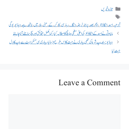
تازہ خبریں
آدتیہ
,
اسد
,
انکاؤنٹر
,
ایم
,
بعد
,
پرانا
,
ٹرینڈ
,
دنگا..
,
رہا
,
سی
,
کا
,
کر
,
کے
,
مٹی
,
ملا
,
میں
,
ناتھ
,
ہے
,
ویڈیو
,
یوگی
مایاوتی نے اسد کے انکاؤنٹر کی اعلیٰ سطحی جانچ کا مطالبہ کیا، کہا مکمل حقائق اور سچ سامنے آنا چاہئے
ویڈیو: سندیپ شرما کی ننھی پیاری نے جیت کا اس طرح مزہ لیا، پیاری سی مسکراہٹ سے باپ کا دل
جیت لیا
Leave a Comment