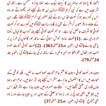
اشعار کا پڑھنا اور حاضرین کا نیت نیک سے سننا جائز ومستحسن ہے۔بخاری
شریف میں ہے کہ نبی کریمﷺ حسان بن ثابتؓ کیلئے منبر بچھواتے اور وہ
اس پر کھڑے ہو کر نعت اقدس سناتے جبکہ حضور نبی اکرمﷺ سنتے تھے۔ان
کے علاوہ دیگر صحابہ کرامؓ نے بھی بارگاہِ رسالتﷺ میں کھڑے ہو کر نعت
خوانی کا شرف حاصل کیا ہے۔ تا ہم نعت خوانی کیلئے چند آداب کا خیال رکھنا
ضروری ہے ۔(1)نعت سادہ، خوش الحانی کے ساتھ ہو، گانوں کی طرز پر نہ
پڑھی جائے(فتاویٰ رضویہ جلد23صفحہ363)۔ (2)نعت خوانی آلاتِ لہو و
لعب اور افعالِ لغو مثلاً مزا میر وغیرہ کے ساتھ نہ کی جائے(فتاویٰ رضویہ جلد
24صفحہ79)۔
دف اور نعت خوانی: دف کا حکم عام آلاتِ لہو و لعب سا نہیں۔ بلکہ خوشی کے
لمحات میں اس کا استعمال جائز ہے مگر اس کیلئے چند شرائط ہیں۔امام احمد رضا
خاں قادری حنفیؒ لکھتے ہیں: ’’اوقات مسرور میں دف جائز ہے بشرطیکہ اس
میں جلا جل یعنی جھانج نہ ہو۔نہ وہ موسیقی کے تان سر پر بجایا جائے،ورنہ وہ
بھی ممنوع‘‘ (فتاویٰ رضویہ ، جلد25،صفحہ37)