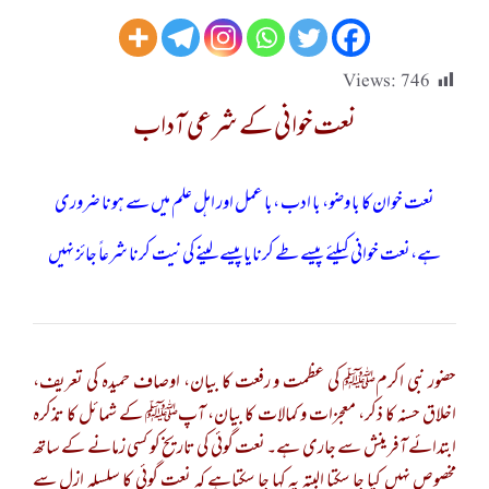
Views:
746
نعت خوانی کے شرعی آداب
نعت خوان کا با وضو، با ادب ،با عمل اور اہل علم میں سے ہونا ضروری
ہے،نعت خوانی کیلئے پیسے طے کرنایاپیسے لینے کی نیت کرنا شرعاً جائز نہیں
حضور نبی اکرمﷺ کی عظمت و رفعت کا بیان، اوصاف حمیدہ کی تعریف،
اخلاق حسنہ کا ذکر، معجزات و کمالات کا بیان، آپﷺ کے شمائل کا تذکرہ
ابتدائے آفرینش سے جاری ہے۔ نعت گوئی کی تاریخ کو کسی زمانے کے ساتھ
مخصوص نہیں کیا جا سکتا البتہ یہ کہا جا سکتاہے کہ نعت گوئی کا سلسلہ ازل سے