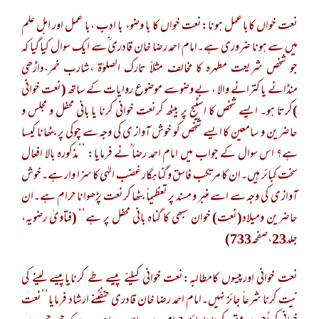
نعت خواں کاباعمل ہونا:نعت خواں کا با وضو، با ادب ،با عمل اور اہل علم
میں سے ہونا ضروری ہے۔امام احمد رضا خان قادری ؒسے ایک سوال کیا گیا کہ
جو شخص شریعت مطہرہ کا مخالف مثلاً تارک الصلوٰۃ ،شارب خمر،داڑھی
منڈانے یا کترانے والا ، بے وضوسے موضوع روایات کے ساتھ (نعت خوانی
)کرتا ہو۔ ایسے شخص کا اسٹیج پر بیٹھ کرنعت خوانی کرنا یا بانی محفل و مجلس و
حاضرین و سامعین کا ایسے شخص کو خوش آواز ی کی وجہ سے چوکی پر بٹھانا کیسا
ہے؟ اس سوال کے جواب میں امام احمد رضا ؒنے فرمایا: ’’مذکورہ بالا افعال
سخت کبائر ہیں۔ان کا مرتکب فاسق و گناہگار غضب الہٰی کا سزا وار ہے۔خوش
آواز ی کی وجہ سے اسے منبر و مسند پر تعظیماً بٹھا کرنعت پڑھوانا حرام ہے۔ان
حاضرین ومیلاد(نعت) خوان سبھی کا گناہ بانی محفل پر ہے‘‘ (فتاویٰ رضویہ،
جلد23،صفحہ733)
نعت خوانی اورپیسوں کامطالبہ:نعت خوانی کیلئے پیسے طے کرنایاپیسے لینے کی
نیت کرنا شرعاً جائز نہیں۔امام احمد رضا خان قادری حنفیؒنے ارشاد فرمایا’’نعت