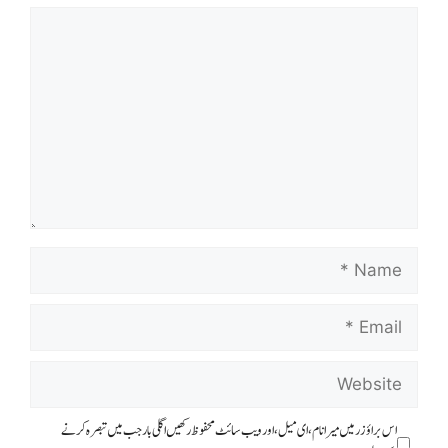
اس براؤزر میں میرا نام، ای میل، اور ویب سائٹ محفوظ رکھیں اگلی بار جب میں تبصرہ کرنے