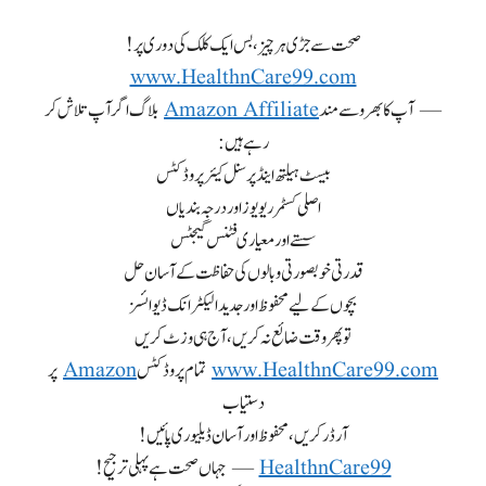
صحت سے جڑی ہر چیز، بس ایک کلک کی دوری پر!
www.HealthnCare99.com
— آپ کا بھروسے مند
Amazon Affiliate
بلاگ اگر آپ تلاش کر
رہے ہیں:
بیسٹ ہیلتھ اینڈ پرسنل کیئر پروڈکٹس
اصلی کسٹمر ریویوز اور درجہ بندیاں
سستے اور معیاری فٹنس گیجٹس
قدرتی خوبصورتی و بالوں کی حفاظت کے آسان حل
بچوں کے لیے محفوظ اور جدید الیکٹرانک ڈیوائسز
تو پھر وقت ضائع نہ کریں، آج ہی وزٹ کریں
www.HealthnCare99.com
تمام پروڈکٹس
Amazon
پر
دستیاب
آرڈر کریں، محفوظ اور آسان ڈیلیوری پائیں!
HealthnCare99
— جہاں صحت ہے پہلی ترجیح!