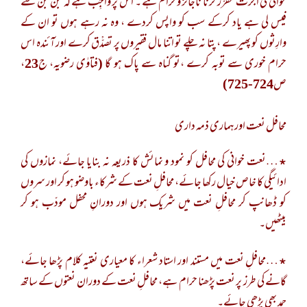
خوانی کی اُجرت مقرّر کرنا ناجائز وحرام ہے ۔ اس پر واجِب ہے کہ جن جن سے
فیس لی ہے یاد کرکے سب کو واپس کردے ، وہ نہ رہے ہوں تو ان کے
وارِثوں کو پھیرے ، پتا نہ چلے تو اتنا مال فقیروں پر تصدّْق کرے اور آئندہ اس
حرام خوری سے توبہ کرے ،تو گناہ سے پاک ہو گا (فتاوٰی رضویہ، ج23،
ص724-725)
محافل نعت اورہماری ذمہ داری
٭…نعت خوانی کی محافل کو نمود و نمائش کا ذریعہ نہ بنایا جائے، نمازوں کی
ادائیگی کا خاص خیال رکھا جائے، محافلِ نعت کے شرکاء باوضو ہو کر اور سروں
کو ڈھانپ کر محافلِ نعت میں شریک ہوں اور دورانِ محفل مودّب ہو کر
بیٹھیں۔
٭…محافلِ نعت میں مستند اور استاد شعراء کا معیاری نعتیہ کلام پڑھا جائے،
گانے کی طرز پر نعت پڑھنا حرام ہے، محافلِ نعت کے دوران نعتوں کے ساتھ
حمد بھی پڑھی جائے۔