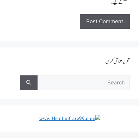
کےلیے۔
تحریر تلاش کریں