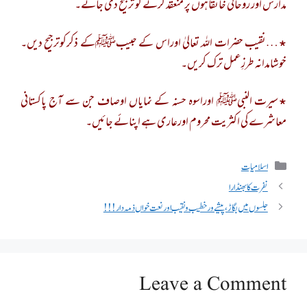
مدارس اور روحانی خانقاہوں پر منعقد کرنے کو ترجیح دی جائے۔
٭…نقیب حضرات اللہ تعالیٰ اوراس کے حبیبﷺکے ذکرکوترجیح دیں۔
خوشامدانہ طرزِعمل ترک کریں۔
٭سیرت النبیﷺ اوراسوہ حسنہ کے نمایاں اوصاف جن سے آج پاکستانی
معاشرے کی اکثریت محروم اورعاری ہے اپنائے جائیں۔
اسلامیات
نفرت کا بھنڈارا
جلسوں میں بگاڑ، پیشے ور خطیب و نقیب اور نعت خواں ذمہ دار!!!
Leave a Comment