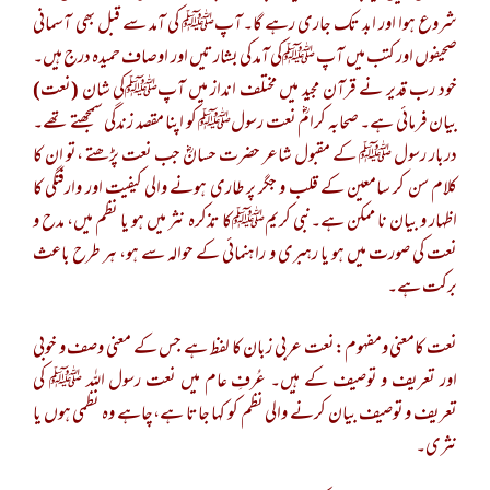
شروع ہوا اور ابد تک جاری رہے گا۔ آپﷺ کی آمد سے قبل بھی آسمانی
صحیفوں اور کتب میں آپ ﷺکی آمد کی بشارتیں اور اوصاف حمیدہ درج ہیں۔
خود رب قدیر نے قرآن مجید میں مختلف انداز میں آپﷺکی شان (نعت)
بیان فرمائی ہے۔ صحابہ کرامؓ نعت رسولﷺ کو اپنا مقصد زندگی سمجھتے تھے۔
دربار رسول ﷺ کے مقبول شاعر حضرت حسانؓ جب نعت پڑھتے ،تو ان کا
کلام سن کر سامعین کے قلب و جگر پر طاری ہونے والی کیفیت اور وارفتگی کا
اظہار و بیان نا ممکن ہے۔نبی کریمﷺکا تذکرہ نثر میں ہو یا نظم میں، مدح و
نعت کی صورت میں ہو یا رہبری و راہنمائی کے حوالہ سے ہو، ہر طرح باعث
برکت ہے۔
نعت کامعنی ومفہوم:نعت عربی زبان کا لفظ ہے جس کے معنی وصف و خوبی
اور تعریف و توصیف کے ہیں۔ عُرفِ عام میں نعت رسول اللہ ﷺ کی
تعریف و توصیف بیان کرنے والی نظم کو کہا جاتا ہے،چاہے وہ نظمی ہوں یا
نثری۔