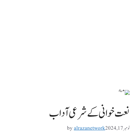
نعت خوانی کے شرعی آداب
نومبر 17, 2024
alrazanetwork
by