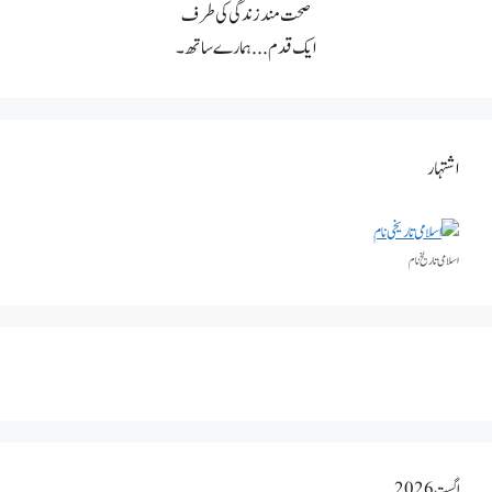
صحت مند زندگی کی طرف
ایک قدم... ہمارے ساتھ۔
اشتہار
اسلامی تاریخٰ نام
اگست 2026