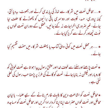
٭…محافل نعت میں شرکاء سے نماز کی پابندی کرنے اور جھوٹ، بددیانتی،
کینہ پروری، حسد، غیبت اور دوسری باقی برائیوں کو چھوڑنے کا حلف لیا
جائے، غیر ضروری اخراجات نہ کئے جائیں، محفل کے دوران نعت خواں پر
نوٹ نچھاور کرنے سے گریز کیا جائے۔
٭ …ہر محفلِ نعت میں کوئی دینی کتاب یا پمفلٹ شرکاء میں مفت تقسیم کیا
جائے۔
٭نعت پڑھنے اورسننے سے خوف خدا اور عشق رسول پیدا ہوتا ہے نعت خوانی کو
کاروبار اور فیشن نہ بنایا جائے، نعت کو گانے کی طرز پر پڑھنا حب رسول کی کھلی
نفی ہے۔
٭محافلِ نعت کو اشاعتِ دین کا پلیٹ فارم بنانے کے لیے علماء، بانیانِ
محافل اور نعت خواں حضرات اپنا اپنا کردار ادا کریں اور محافلِ نعت کو مساجد و