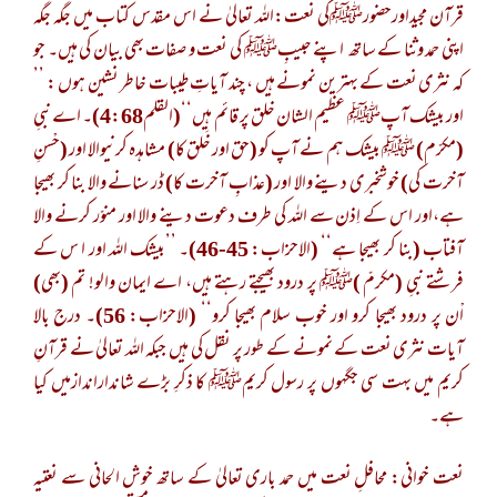
قرآن مجیداورحضورﷺکی نعت:اللہ تعالیٰ نے اس مقدس کتاب میں جگہ جگہ
اپنی حمد وثنا کے ساتھ اپنے حبیبِﷺ کی نعت و صفات بھی بیان کی ہیں۔ جو
کہ نثری نعت کے بہترین نمونے ہیں ، چند آیاتِ طیبات خاطر نشین ہوں : ’’
اور بیشک آپﷺ عظیم الشان خلق پر قائم ہیں‘‘(القلم4:68)۔ اے نبیِ
(مکرّم) ﷺ بیشک ہم نے آپ کو (حق اور خَلق کا) مشاہدہ کرنیوالا اور (حْسنِ
آخرت کی) خوشخبری دینے والا اور (عذابِ آخرت کا) ڈر سنانے والا بنا کر بھیجا
ہے،اور اس کے اِذن سے اللہ کی طرف دعوت دینے والا اور منوّر کرنے والا
آفتاب (بنا کر بھیجا ہے‘‘ (الاحزاب: 45-46)۔ ’’بیشک اللہ اور ا س کے
فرشتے نبیِ (مکرمّ )ﷺ پر درود بھیجتے رہتے ہیں، اے ایمان والو! تم (بھی)
اْن پر درود بھیجا کرو اور خوب سلام بھیجا کرو‘‘ (الاحزاب: 56)۔ درج بالا
آیات نثری نعت کے نمونے کے طور پر نقل کی ہیں جبکہ اللہ تعالیٰ نے قرآنِ
کریم میں بہت سی جگہوں پر رسول کریمﷺ کا ذکرِ بڑے شانداراندازمیں کیا
ہے۔
نعت خوانی: محافلِ نعت میں حمد باری تعالیٰ کے ساتھ خوش الحانی سے نعتیہ