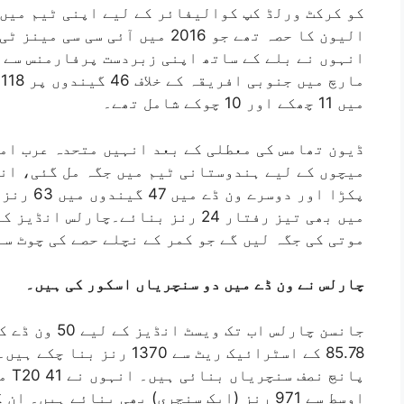
کو کرکٹ ورلڈ کپ کوالیفائر کے لیے اپنی ٹیم میں
انہوں نے بلے کے ساتھ اپنی زبردست پرفارمنس سے س
م
میں 11 چھکے اور 10 چوکے شامل تھے۔
ڈیون تھامس کی معطلی کے بعد انہیں متحدہ عرب امار
میچوں کے لیے ہندوستانی ٹیم میں جگہ مل گئی، انھ
پکڑا اور 
موتی کی جگہ لیں گے جو کمر کے نچلے حصے کی چوٹ س
چارلس نے ون ڈے میں دو سنچریاں اسکور کی ہیں۔
85.78 کے اسٹرائیک ریٹ سے 0
اوسط سے 971 رنز (ایک سنچری) بھی بنائے ہیں