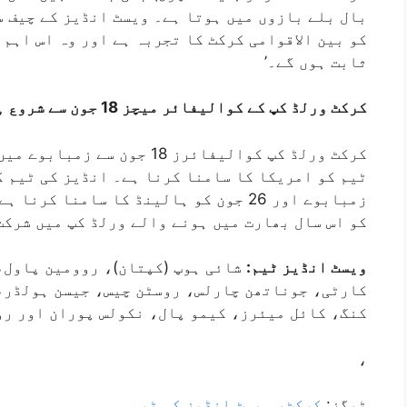
بال بلے بازوں میں ہوتا ہے۔ ویسٹ انڈیز کے چیف س
کو بین الاقوامی کرکٹ کا تجربہ ہے اور وہ اس اہم
ثابت ہوں گے۔’
کرکٹ ورلڈ کپ کے کوالیفائر میچز 18 جون سے شروع ہوں گے۔
کرکٹ ورلڈ کپ کوالیفائرز 18 جو
زمبابوے اور 26 جون کو ہالینڈ کا سامنا 
کو اس سال بھارت میں ہونے والے ورلڈ کپ میں شرکت
ویسٹ انڈیز ٹیم:
شائی ہوپ (کپتان)، روومین پاول،
کارٹی، جوناتھن چارلس، روسٹن چیس، جیسن ہولڈر،
کنگ، کائل میئرز، کیمو پال، نکولس پوران اور ر
،
ٹیگز:
کرکٹ
،
ویسٹ انڈیز کی ٹیم