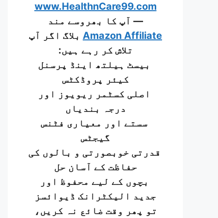
www.HealthnCare99.com
— آپ کا بھروسے مند
Amazon Affiliate
بلاگ اگر آپ
تلاش کر رہے ہیں:
بیسٹ ہیلتھ اینڈ پرسنل
کیئر پروڈکٹس
اصلی کسٹمر ریویوز اور
درجہ بندیاں
سستے اور معیاری فٹنس
گیجٹس
قدرتی خوبصورتی و بالوں کی
حفاظت کے آسان حل
بچوں کے لیے محفوظ اور
جدید الیکٹرانک ڈیوائسز
تو پھر وقت ضائع نہ کریں،