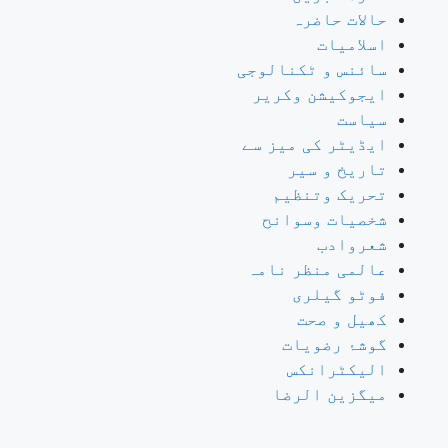
حالات حاضرہ
اسلامیات
سائنس و ٹکنالوجی
ایجوکیشن وکریر
سیاست
ایڈیٹر کی میز سے
تاریخ و سیر
تحریک وتنظیم
شخصیات وسوانح
شعروادب
عالمی منظر نامہ
فوٹو گیلری
کھیل و صحت
گوشۂ رضویات
الیکٹرانکس
میگزین الرضا