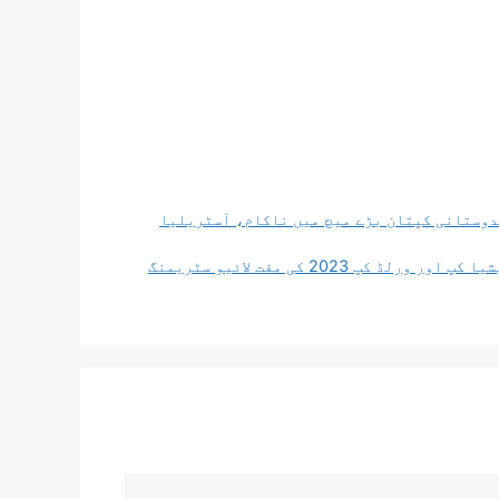
 دیے… ہندوستانی کپتان بڑے میچ میں ناکام، آسٹریلیا
شائقین کے لیے خوشخبری! کمپنی نے اعلان کیا کہ یہاں آپ ایشیا کپ اور ورلڈ کپ 2023 کی مفت لائیو سٹریمنگ