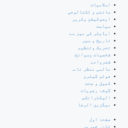
اسلامیات
سائنس و ٹکنالوجی
ایجوکیشن وکریر
سیاست
ایڈیٹر کی میز سے
تاریخ و سیر
تحریک وتنظیم
شخصیات وسوانح
شعروادب
عالمی منظر نامہ
فوٹو گیلری
کھیل و صحت
گوشۂ رضویات
الیکٹرانکس
میگزین الرضا
صفحۂ اول
تازہ خبریں