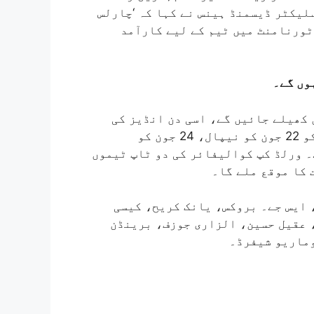
لیکٹر ڈیسمنڈ ہینس نے کہا کہ ‘چارلس
 ٹورنامنٹ میں ٹیم کے لیے کارآمد
ن سے زمبابوے میں کھیلے جائیں گے، اسی دن انڈیز کی
ٹیم کو امریکا کا سامنا کرنا ہے۔ انڈیز کی ٹیم کو 22 جون کو نیپال، 24 جون کو
کرنا ہے۔ ورلڈ کپ کوالیفائر کی دو ٹاپ ٹیموں
 کا موقع ملے گا۔
 ایس جے۔ بروکس، یانک کریح، کیسی
 عقیل حسین، الزاری جوزف، برینڈن
وماریو شیفرڈ۔