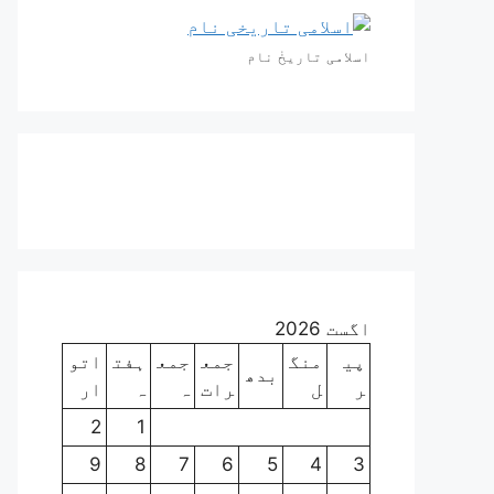
اسلامی تاریخٰ نام
اگست 2026
پی
منگ
جمع
جمع
ہفت
اتو
بدھ
ر
ل
رات
ہ
ہ
ار
2
1
9
8
7
6
5
4
3