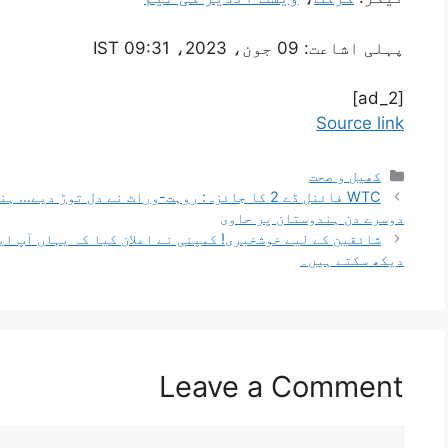
پہلی اشاعت:
09 جون، 2023، 09:31 IST
[ad_2]
Source link
کھیل و صحت
WTC فائنل ڈے 2 کا جائزہ: روہت-وراٹ نے دل توڑ
دوسرے دن ہندوستان پر حاوی
دیکھ سکتے ہیں۔
Leave a Comment