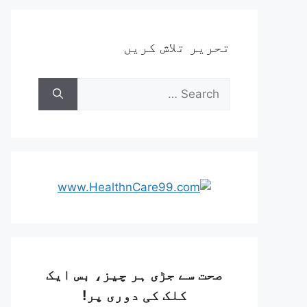
تحریر تلاش کریں
صحت سے جڑی ہر چیز، بس ایک
کلک کی دوری پر!