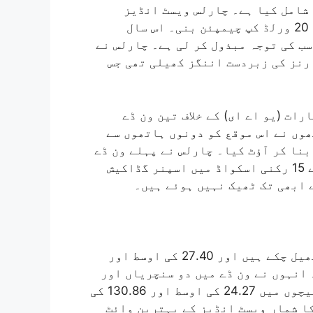
 شامل کیا ہے۔ چارلس ویسٹ انڈیز
الیون کا حصہ تھے جو 2016 میں آئی سی سی مینز ٹی 20 ورلڈ کپ چیمپئن بنی۔ اس سال
ب کی توجہ مبذول کر لی ہے۔ چارلس نے
ارچ میں جنوبی افریقہ کے خلاف 46 گیندوں پر 118 رنز کی زبردست اننگز کھیلی تھی جس
ات (یو اے ای) کے خلاف تین ون ڈے
وں نے اس موقع کو دونوں ہاتھوں سے
دوسرے ون ڈے میں 47 گیندوں میں 63 رنز بنا کر آؤٹ کیا۔ چارلس نے پہلے ون ڈے
میں بھی تیز رفتار 24 رنز بنائے۔چارلس انڈیز کے 15 رکنی اسکواڈ میں اسپنر گڈاکیش
ے ابھی تک ٹھیک نہیں ہوئے ہیں۔
جانسن چارلس اب تک ویسٹ انڈیز کے لیے 50 ون ڈے کھیل چکے ہیں اور 27.40 کی اوسط اور
137 رنز بنا چکے ہیں۔ انہوں نے ون ڈے میں دو سنچریاں اور
پانچ نصف سنچریاں بنائی ہیں۔ انہوں نے 41 T20 میچوں میں 24.27 کی اوسط اور 130.86 کی
۔ ان کا شمار ویسٹ انڈیز کے بہترین وائٹ