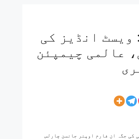
 ویسٹ انڈیز کی
، عالمی چیمپئن
ری
 کی جگہ ان فارم اوپنر جانسن چارلس