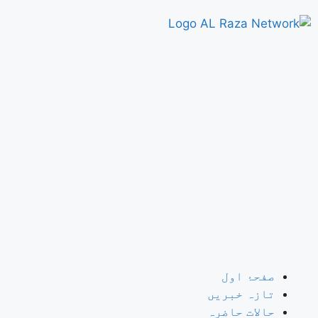
صفحۂ اول
تازہ خبریں
حالات حاضرہ