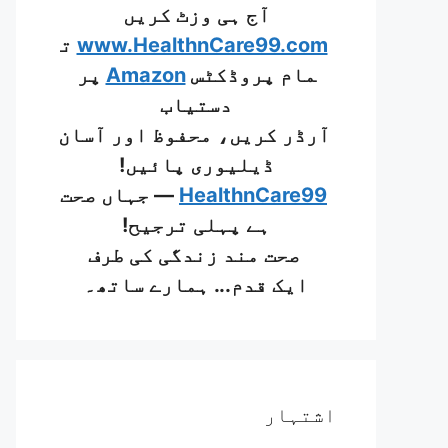
آج ہی وزٹ کریں
www.HealthnCare99.com
ت
مام پروڈکٹس
Amazon
پر
دستیاب
آرڈر کریں، محفوظ اور آسان
ڈیلیوری پائیں!
HealthnCare99
— جہاں صحت
ہے پہلی ترجیح!
صحت مند زندگی کی طرف
ایک قدم... ہمارے ساتھ۔
اشتہار