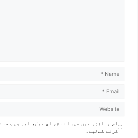
اس براؤزر میں میرا نام، ای میل، اور ویب سائ
کرنے کےلیے۔