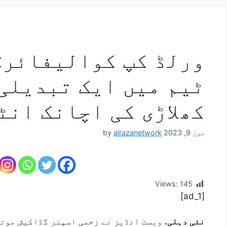
ورلڈ کپ کوالیفائر:
ٹیم میں ایک تبدیلی
کھلاڑی کی اچانک انٹ
جون 9, 2023
alrazanetwork
by
Views:
145
[ad_1]
نئی دہلی.
ویسٹ انڈیز نے زخمی اسپنر گڈاکیش موتی