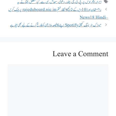
اسرار
,
ایم
,
بوس
,
پر
,
پی
,
ٹی
,
جی
,
چندر
,
دعوی
,
سبھاش
,
سی
,
سے
,
کیا
,
متعلق
,
نیتا
,
نے
,
یہ
راجستھان بورڈ 10ویں کے نتائج کا انتظار ختم، rajeduboard.nic.in پر چیک کریں
– News18 Hindi
میوزک سٹریمنگ کمپنی Spotify اپنے 6 فیصد ملازمین کو فارغ کرنے کے لیے بھی تیار ہے
Leave a Comment