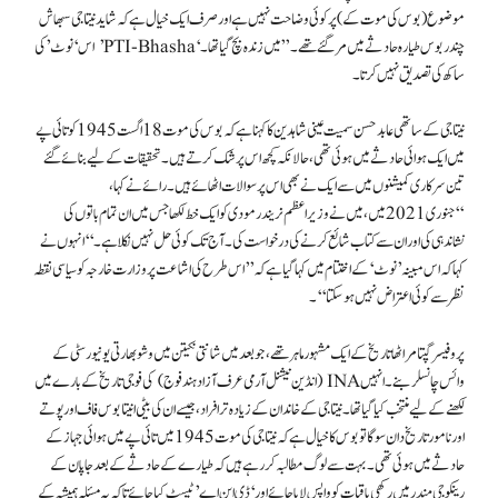
موضوع (بوس کی موت کے) پر کوئی وضاحت نہیں ہے اور صرف ایک خیال ہے کہ شاید نیتا جی سبھاش
چندر بوس طیارہ حادثے میں مر گئے تھے۔” میں زندہ بچ گیا تھا۔ ‘PTI-Bhasha’ اس ‘نوٹ’ کی
ساکھ کی تصدیق نہیں کرتا۔
نیتا جی کے ساتھی عابد حسن سمیت عینی شاہدین کا کہنا ہے کہ بوس کی موت 18 اگست 1945 کو تائی پے
میں ایک ہوائی حادثے میں ہوئی تھی، حالانکہ کچھ اس پر شک کرتے ہیں۔ تحقیقات کے لیے بنائے گئے
تین سرکاری کمیشنوں میں سے ایک نے بھی اس پر سوالات اٹھائے ہیں۔ رائے نے کہا،
“جنوری 2021 میں، میں نے وزیر اعظم نریندر مودی کو ایک خط لکھا جس میں ان تمام باتوں کی
نشاندہی کی اور ان سے کتاب شائع کرنے کی درخواست کی۔ آج تک کوئی حل نہیں نکلا ہے۔‘‘ انہوں نے
کہا کہ اس مبینہ ’نوٹ‘ کے اختتام میں کہا گیا ہے کہ ’’اس طرح کی اشاعت پر وزارت خارجہ کو سیاسی نقطہ
نظر سے کوئی اعتراض نہیں ہوسکتا‘‘۔
پروفیسر گپتا مراٹھا تاریخ کے ایک مشہور ماہر تھے، جو بعد میں شانتی نکیتن میں وشو بھارتی یونیورسٹی کے
وائس چانسلر بنے۔ انہیں INA (انڈین نیشنل آرمی عرف آزاد ہند فوج) کی فوجی تاریخ کے بارے میں
لکھنے کے لیے منتخب کیا گیا تھا۔ نیتا جی کے خاندان کے زیادہ تر افراد، جیسے ان کی بیٹی انیتا بوس فاف اور پوتے
اور نامور تاریخ دان سوگاتو بوس کا خیال ہے کہ نیتا جی کی موت 1945 میں تائی پے میں ہوائی جہاز کے
حادثے میں ہوئی تھی۔ بہت سے لوگ مطالبہ کر رہے ہیں کہ طیارے کے حادثے کے بعد جاپان کے
رینکوجی مندر میں رکھی باقیات کو واپس لایا جائے اور ‘ڈی این اے’ ٹیسٹ کیا جائے تاکہ یہ مسئلہ ہمیشہ کے