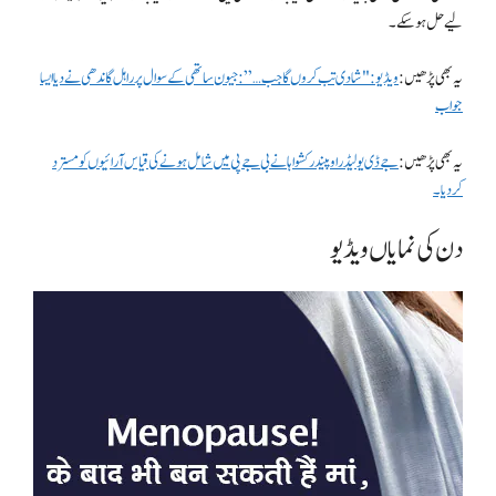
لیے حل ہو سکے۔
یہ بھی پڑھیں:
ویڈیو: "شادی تب کروں گا جب…”: جیون ساتھی کے سوال پر راہل گاندھی نے دیا ایسا
جواب
یہ بھی پڑھیں:
جے ڈی یو لیڈر اوپیندر کشواہا نے بی جے پی میں شامل ہونے کی قیاس آرائیوں کو مسترد
کردیا۔
دن کی نمایاں ویڈیو