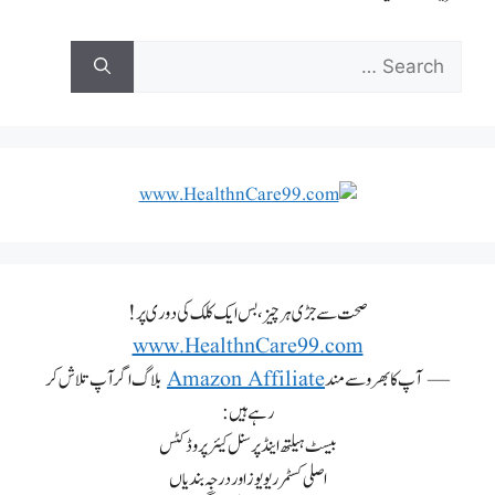
صحت سے جڑی ہر چیز، بس ایک کلک کی دوری پر!
www.HealthnCare99.com
— آپ کا بھروسے مند
Amazon Affiliate
بلاگ اگر آپ تلاش کر
رہے ہیں:
بیسٹ ہیلتھ اینڈ پرسنل کیئر پروڈکٹس
اصلی کسٹمر ریویوز اور درجہ بندیاں