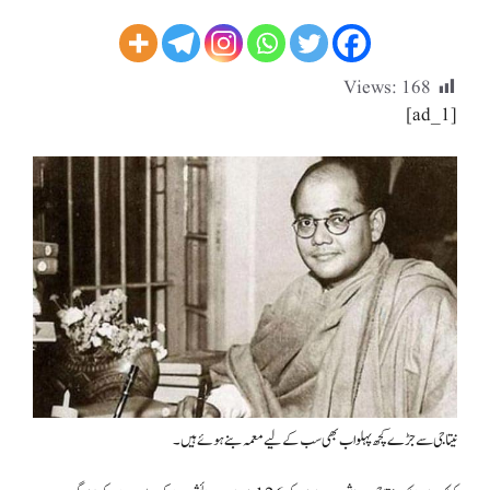
Views:
168
[ad_1]
نیتا جی سے جڑے کچھ پہلو اب بھی سب کے لیے معمہ بنے ہوئے ہیں۔