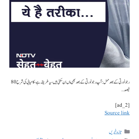
رجونورتی کے بعد حمل: آپ رجونورتی کے بعد بھی ماں بن سکتی ہیں، یہ طریقہ ہے، کامیابی کی شرح 80
فیصد…
[ad_2]
Source link
تازہ خبریں