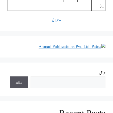
31
« جولائی
تلاش
تلاش