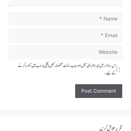
اس براؤزر میں میرا نام، ای میل، اور ویب سائٹ محفوظ رکھیں اگلی بار جب میں تبصرہ کرنے
کےلیے۔
تحریر تلاش کریں