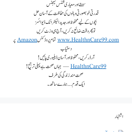
سستے اور معیاری فٹنس گیجٹس
قدرتی خوبصورتی و بالوں کی حفاظت کے آسان حل
بچوں کے لیے محفوظ اور جدید الیکٹرانک ڈیوائسز
تو پھر وقت ضائع نہ کریں، آج ہی وزٹ کریں
www.HealthnCare99.com
تمام پروڈکٹس
Amazon
پر
دستیاب
آرڈر کریں، محفوظ اور آسان ڈیلیوری پائیں!
HealthnCare99
— جہاں صحت ہے پہلی ترجیح!
صحت مند زندگی کی طرف
ایک قدم... ہمارے ساتھ۔
اشتہار