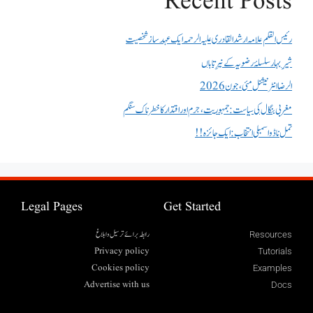
Recent Posts
رئیس القلم علامہ ارشد القادری علیہ الرحمہ ایک عہد ساز شخصیت
شیرِ بہار سلسلۂ رضویہ کے نیرِ تاباں
الرضا انٹر نیشنل مئی، جون 2026
مغربی بنگال کی سیاست:جمہوریت، جرم اور اقتدار کا خطرناک سنگم
تمل ناڈو اسمبلی انتخاب : ایک جائزہ !!
Legal Pages
Get Started
رابطہ برائے ترسیل وابلاغ
Resources
Privacy policy
Tutorials
Cookies policy
Examples
Advertise with us
Docs