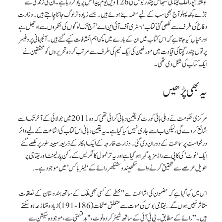
کولکتہ:
پورا ملک نیتا جی سبھاش چندر بوس کی 126 ویں یوم پیدائش پر یاد کر رہا ہے۔ ان کی زندگی سے
جڑے کچھ پہلو آج بھی سب کے لیے معمہ بنے ہوئے ہیں۔ جسے زیادہ تر لوگ جاننا چاہتے ہیں۔ وزارت
دفاع کی طرف سے لکھی گئی کتاب ‘ہسٹری آف آئی این اے’ آج تک لوگوں کی نظروں سے اوجھل ہے
اور خیال کیا جاتا ہے کہ اس کتاب میں ان کے بارے میں کچھ اہم انکشافات کیے گئے ہیں۔ آنجہانی پروفیسر
پرتول چندر گپتا کی قیادت میں مورخین کی ایک ٹیم کی طرف سے مرتب کردہ تحریروں کو محققین نے
ایک کتاب کی شکل دی تھی۔
یہ بھی پڑھیں
مرکزی حکومت نے دہلی ہائی کورٹ کو یقین دہانی کرائی تھی کہ وہ 2011 میں جولائی کے آخر تک اسے
شائع کر دے گی، لیکن اب اسے جاری نہیں کیا گیا ہے۔ یہ یقین دہانی اس کتاب کی اشاعت کے لیے دائر
درخواست پر سماعت کے دوران دی گئی۔ وزارت خارجہ کے ایک اہلکار کے ذریعہ مبینہ طور پر لکھے گئے
ایک ‘نوٹ’ کی کاپی سے راز مزید گہرا ہو گیا ہے اور یہ ترنمول کانگریس کے رکن پارلیمنٹ اور نیتا جی پر
طویل عرصے سے تحقیق کرنے والے سکھیندو شیکھر رائے کے ‘لیٹر باکس’ میں موجود ہے۔ .
اس میں کہا گیا ہے کہ مضمون کی اشاعت سے "خطے کے کسی بھی ملک کے ساتھ ہندوستان کے تعلقات
متاثر نہیں ہوں گے… نیتا جی بوس کی موت سے متعلق صفحات (186-191) زیادہ متنازعہ ہوسکتے
ہیں۔” رائے کے مطابق۔ پی ٹی آئی کے ساتھ شیئر کردہ نوٹ، "بدقسمتی سے، موجودہ سیکشن سے