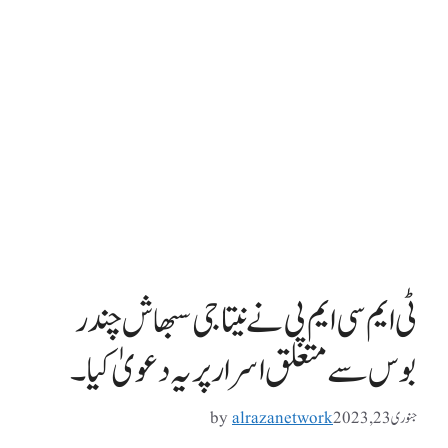
ٹی ایم سی ایم پی نے نیتا جی سبھاش چندر
بوس سے متعلق اسرار پر یہ دعویٰ کیا۔
جنوری 23, 2023
alrazanetwork
by