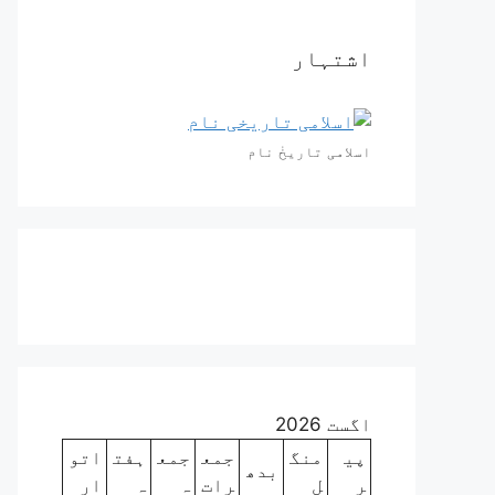
اشتہار
اسلامی تاریخٰ نام
اگست 2026
پی
منگ
جمع
جمع
ہفت
اتو
بدھ
ر
ل
رات
ہ
ہ
ار