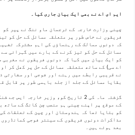
ایم ای اے نے بھی ایک بیان جاری کیا۔
چینی وزارت خارجہ کے ترجمان ماو ننگ نے پیر کو ب
فریقوں نے خاص طور پر متعلقہ مسائل کے حل کو تیز
کہ دونوں ممالک کے رہنماؤں کی اہم مشترکہ تفہیم
مسائل کے حل کو تیز کرنے کے بارے میں گہرائی سے 
کو ایک بیان میں کہا کہ دونوں فریقوں نے مغربی س
اے سی) کے ساتھ متعلقہ مسائل کے حل پر کھل کر او
نے قریبی رابطے میں رہنے اور فوجی اور سفارتی ذ
بقایا مسائل کے جلد از جلد باہمی طور پر قابل قب
کے موقع پر اپنے چینی ہم منصب چن کانگ کے ساتھ ب
کو بتایا تھا کہ ہندوستان اور چین کے تعلقات کی
مذاکرات دونوں فریقوں کے سینئر فوجی کمانڈروں ک
بعد ہوئے ہیں۔