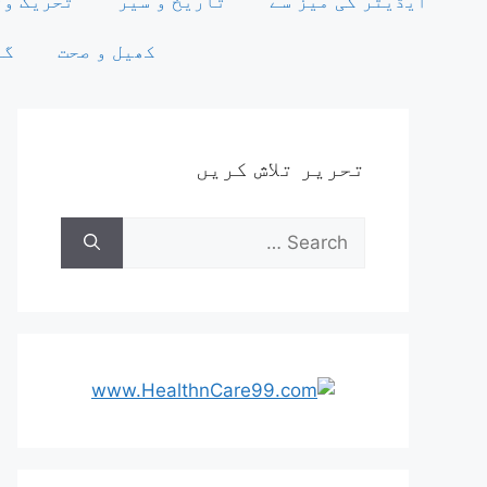
ایڈیٹر کی میز سے
تاریخ و سیر
تحریک وت
کھیل و صحت
گو
تحریر تلاش کریں