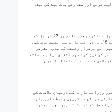
لیے فوجی اور سفارتی بات چیت کی پیش
جنرل لی کے دورے سے پہلے، چینی وزارت دفاع نے چشول-مولڈو سرحدی مقام پر 23 اپریل کو
ہونے والی چین-بھارت کور کمانڈر سطح کی میٹنگ کے 18ویں دور کے بارے میں مثبت بات کی۔
یں امن برقرار رکھنے کے علاوہ مشرقی
حل کو تیز کرنے پر اتفاق کیا ہے۔ ساتھ
فریقین کے درمیان متعلقہ امور پر
وں وزرائے خارجہ کے درمیان ملاقات کی
ارتی ذرائع سے قریبی رابطے اور رابطے
ل کے حل کو تیز کرتے ہیں۔ چین بھارت
فاق۔