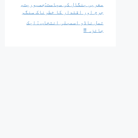
مغربی بنگال کی سیاست:جمہوریت،
جرم اور اقتدار کا خطرناک سنگم
تمل ناڈو اسمبلی انتخاب : ایک
جائزہ !!