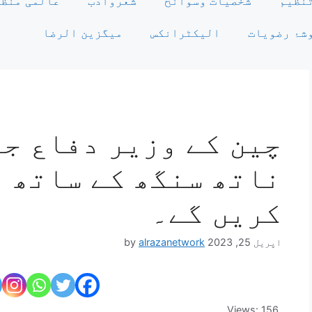
نظیم
شخصیات وسوانح
شعروادب
عالمی منظر
شۂ رضویات
الیکٹرانکس
میگزین الرضا
چین کے وزیر دفاع جم
ناتھ سنگھ کے ساتھ د
کریں گے۔
اپریل 25, 2023
alrazanetwork
by
Views:
156