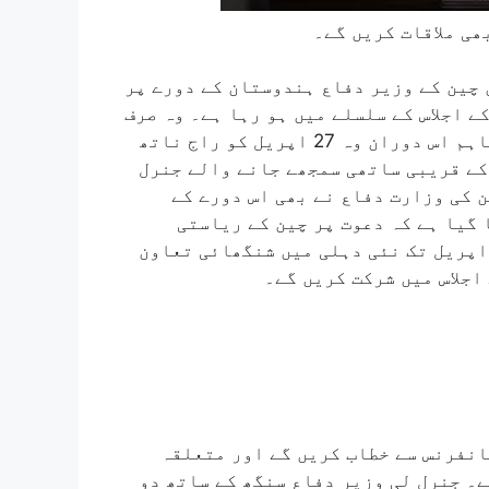
ھی ملاقات کریں گے۔
چین کے وزیر دفاع ہندوستان کے دورے پر
۔ ان کا یہ دورہ شنگھائی تعاون تنظیم (SCO) کے اجلاس کے سلسلے میں ہو رہا ہے۔ وہ صرف
اس میٹنگ میں شرکت کے لیے ہندوستان آرہے ہیں۔ تاہم اس دوران وہ 27 اپریل کو راج ناتھ
کے قریبی ساتھی سمجھے جانے والے جنرل
ن کی وزارت دفاع نے بھی اس دورے کے
 گیا ہے کہ دعوت پر چین کے ریاستی
ونسلر اور وزیر دفاع جنرل لی شانگ فو 27 سے 28 اپریل تک نئی دہلی میں شنگھائی تعاون
اجلاس میں شرکت کریں گے۔
کانفرنس سے خطاب کریں گے اور متعلقہ
ے۔ جنرل لی وزیر دفاع سنگھ کے ساتھ دو