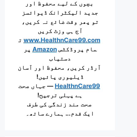
بچوں کے لیے محفوظ اور
جدید الیکٹرانک ڈیوائسز
تو پھر وقت ضائع نہ کریں،
آج ہی وزٹ کریں
www.HealthnCare99.com
ت
مام پروڈکٹس
Amazon
پر
دستیاب
آرڈر کریں، محفوظ اور آسان
ڈیلیوری پائیں!
HealthnCare99
— جہاں صحت
ہے پہلی ترجیح!
صحت مند زندگی کی طرف
ایک قدم... ہمارے ساتھ۔