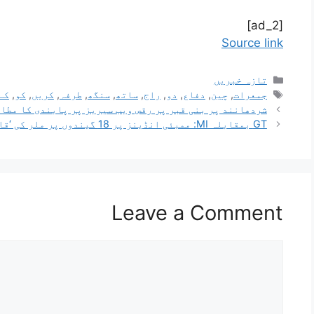
[ad_2]
Source link
تازہ خبریں
جمعرات
,
چین
,
دفاع
,
دو
,
راج
,
ساتھ
,
سنگھ
,
طرفہ
,
کریں
,
کو
,
کے
شردھانند پر بنی قبر پر رقص ویب سیریز پر پابندی کا مطال
GT بمقابلہ MI: ممبئی انڈینز پر 18 گیندوں پر ملر کی ‘قاتل’ اننگز، گجرات نے بنایا سب سے بڑا اسکور
Leave a Comment