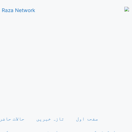
صفحۂ اول
تازہ خبریں
حالات حاضر