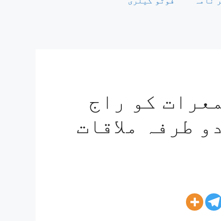
 نامہ
فوٹو گیلری
عرات کو راج
و طرفہ ملاقات