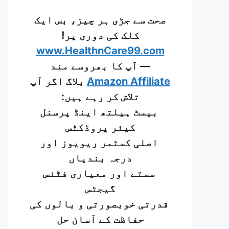
صحت سے جڑی ہر چیز، بس ایک
کلک کی دوری پر!
www.HealthnCare99.com
— آپ کا بھروسے مند
Amazon Affiliate
بلاگ اگر آپ
تلاش کر رہے ہیں:
بیسٹ ہیلتھ اینڈ پرسنل
کیئر پروڈکٹس
اصلی کسٹمر ریویوز اور
درجہ بندیاں
سستے اور معیاری فٹنس
گیجٹس
قدرتی خوبصورتی و بالوں کی
حفاظت کے آسان حل