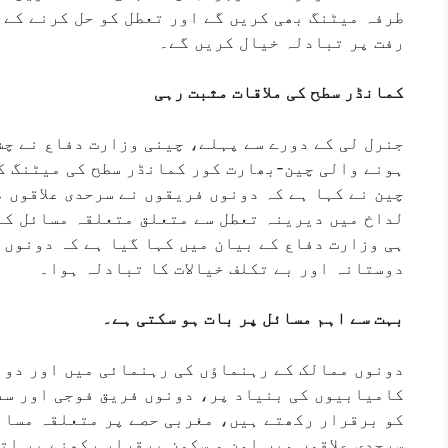
طرفہ میٹنگ بھی کریں گے اور تعطل کو حل کرنے کے 
رفت پر تبادلہ خیال کریں گے۔
کمانڈر سطح کی ملاقات مثبت رہی
چین نے کہا ہے کہ دونوں فریقوں نے سرحدی علاقوں م
لداخ میں دیرینہ تعطل سے متعلق متعلقہ مسائل کے 
ہی وزارت دفاع کے بیان میں کہا گیا ہے کہ دونوں 
دوستانہ اور بے تکلف خیالات کا تبادلہ ہوا۔
بہت سے اہم مسائل پر بات ہو سکتی ہے۔
دونوں ممالک کے رہنماؤں کی رہنمائی میں اور دون
کامیابیوں کی بنیاد پر، دونوں فریق فوجی اور سف
کو برقرار رکھتے ہیں، مغربی حصے پر متعلقہ مسائ
سرحدی علاقوں میں امن و سکون برقرار رکھنے پر ات