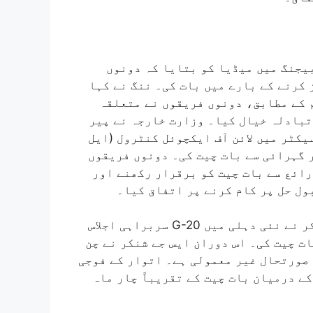
یجنگ میں میڈیا کو بتایا کہ دونوں
 کرنے کے بارے میں بات کی۔ ننگ نے کہا
 کے مطابق، دونوں فریقوں نے متعلقہ
تبادلہ خیال کیا۔ وزارت خارجہ نے پیر
یکٹر میں لائن آف ایکچوئل کنٹرول (ایل
ر گہرائی سے بات چیت کی۔ دونوں فریقوں
رائع سے بات چیت کو برقرار رکھنے اور
ول حل پر کام کرنے پر اتفاق کیا۔
گزشتہ ماہ کی 2 تاریخ کو، وزیر خارجہ ایس جے شنکر نے نئی دہلی میں G-20 سربراہی اجلاس
ات چیت کی۔ اس دوران ایس جے شنکر نے چن
 صورتحال غیر معمولی ہے۔ اتوار کے فوجی
ے درمیان بات چیت کے تقریباً چار ماہ