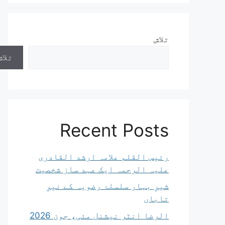
تلاش
تلاش
Recent Posts
رئیس القلم علامہ ارشد القادری
علیہ الرحمہ ایک عہد ساز شخصیت
شیرِ بہار سلسلۂ رضویہ کے نیرِ
تاباں
الرضا انٹر نیشنل مئی، جون 2026