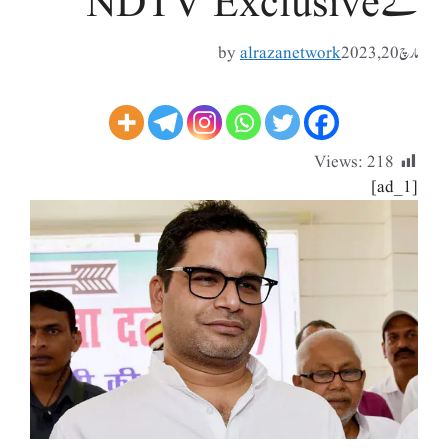
گے NDTV Exclusive
مارچ 20, 2023
alrazanetwork
by
Views:
218
[ad_1]