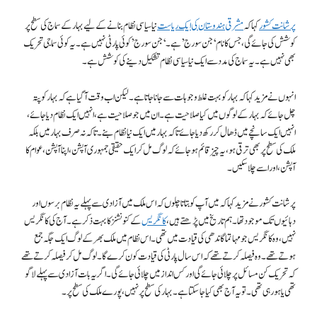
پرشانت کشور
کہا کہ
مشرقی ہندوستان کی ایک ریاست
نیا سیاسی نظام بنانے کے لیے بہار کے سماج کی سطح پر
کوشش کی جائے گی، جس کا نام ‘جن سورج’ ہے۔ ‘جن سورج’ کوئی پارٹی نہیں ہے۔ یہ کوئی سماجی تحریک
بھی نہیں ہے۔ یہ سماج کی مدد سے ایک نیا سیاسی نظام تشکیل دینے کی کوشش ہے۔
انہوں نے مزید کہا کہ بہار کو بہت غلط وجوہات سے جانا جاتا ہے۔ لیکن اب وقت آگیا ہے کہ بہار کو پتہ
چل جائے کہ بہار کے لوگوں میں کیا صلاحیت ہے۔ ان میں جو صلاحیت ہے، انہیں ایک نظام دیا جائے،
انہیں ایک سانچے میں ڈھال کر رکھ دیا جائے تاکہ بہار میں ایک نیا نظام بنے۔ تاکہ نہ صرف بہار میں بلکہ
ملک کی سطح پر بھی ترقی ہو، یہ چیز قائم ہو جائے کہ لوگ مل کر ایک حقیقی جمہوری آپشن، اپنا آپشن، عوام کا
آپشن، اور اسے چلا سکیں۔
پرشانت کشور نے مزید کہا کہ میں آپ کو بتاتا چلوں کہ اس ملک میں آزادی سے پہلے یہ نظام برسوں اور
دہائیوں تک موجود تھا۔ ہم تاریخ میں پڑھتے ہیں،
کانگریس
کے کنونشنز کا بہت ذکر ہے۔ آج کی کانگریس
نہیں، وہ کانگریس جو مہاتما گاندھی کی قیادت میں تھی۔ اس نظام میں ملک بھر کے لوگ ایک جگہ جمع
ہوتے تھے۔ وہ فیصلہ کرتے تھے کہ اس سال پارٹی کی قیادت کون کرے گا۔ لوگ مل کر فیصلہ کرتے تھے
کہ تحریک کن مسائل پر چلائی جائے گی اور کس انداز میں چلائی جائے گی۔ اگر یہ بات آزادی سے پہلے لاگو
تھی یا ہو رہی تھی۔ تو یہ آج بھی کیا جا سکتا ہے۔ بہار کی سطح پر نہیں، پورے ملک کی سطح پر۔