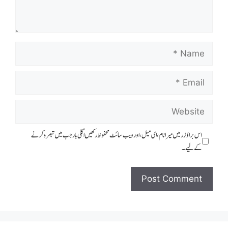
اس براؤزر میں میرا نام، ای میل، اور ویب سائٹ محفوظ رکھیں اگلی بار جب میں تبصرہ کرنے
کےلیے۔