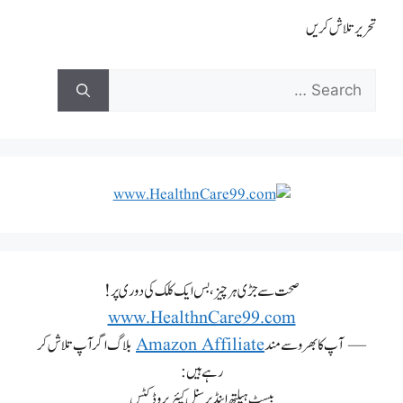
تحریر تلاش کریں
صحت سے جڑی ہر چیز، بس ایک کلک کی دوری پر!
www.HealthnCare99.com
— آپ کا بھروسے مند
Amazon Affiliate
بلاگ اگر آپ تلاش کر
رہے ہیں:
بیسٹ ہیلتھ اینڈ پرسنل کیئر پروڈکٹس