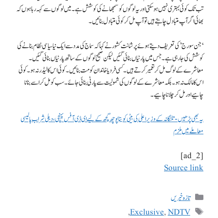
تب تک کوئی بہتری نہیں ہو سکتی اور یہ لوگوں کو سمجھانے کی کوشش ہے۔ میں لوگوں سے کہہ رہا ہوں کہ
بھائی اگر آپ متبادل چاہتے ہیں تو آپ مل کر کوئی متبادل بنائیں۔
‘جن سورج’ کی تعریف دیتے ہوئے پرشانت کشور نے کہا کہ سماج کی مدد سے ایک نیا سیاسی نظام بنانے کی
کوشش کی جارہی ہے۔ جس میں پارٹیاں بنائی گئیں لیکن صحیح لوگوں کے ساتھ پارٹیاں بنائی گئیں۔
معاشرے کے لوگ مل کر تعمیر کرتے ہیں۔ کسی فرد یا خاندان کو مت بنائیں۔ کوئی اس کا لیڈر نہ ہو۔ کوئی
اس کا مالک نہ ہو۔ بلکہ معاشرے کے لوگوں کی شمولیت سے پارٹی بنائی جائے۔ سب کو مل کر اسے بنانا
چاہیے اور مل کر چلانا چاہیے۔
یہ بھی پڑھیں- تلنگانہ کے وزیر اعلی کی بیٹی کویتا پوچھ گچھ کے لیے ای ڈی آفس پہنچی، دہلی شراب پالیسی
معاملے میں ملزم
[ad_2]
Source link
تازہ خبریں
,
Exclusive
,
NDTV