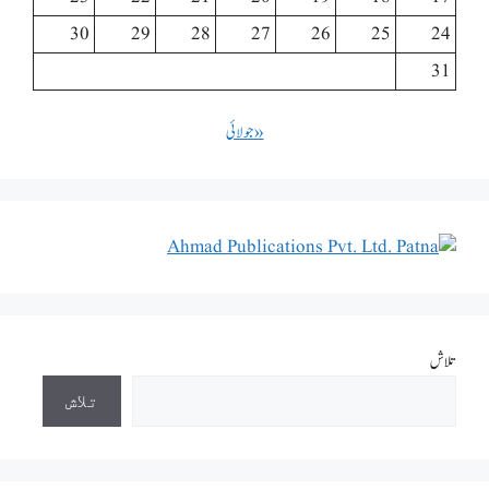
30
29
28
27
26
25
24
31
« جولائی
تلاش
تلاش