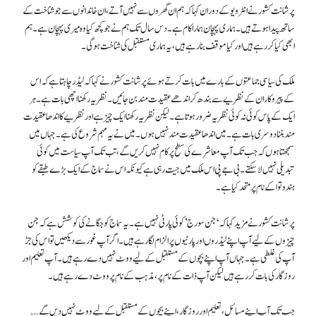
پرشانت کشور نے انٹرویو کے دوران کہا کہ ہم ان گھروں سے نہیں آتے، ان خاندانوں سے جو شناخت کے
ساتھ پیدا ہوتے ہیں۔ ہماری پہچان ہمارا کام ہے۔ دس سال تک ہم نے جو کچھ کیا وہ میری پہچان ہے۔ ہم
ابھی کیا کر رہے ہیں اور کیا موقف بنا رہے ہیں، یہ ہماری مستقبل کی شناخت ہو گی۔
ملک کی سیاسی جماعتوں کے بارے میں بات کرتے ہوئے پرشانت کشور نے کہا کہ لیڈر چاہتا ہے کہ اس
کے پیروکار ان کے نظریے سے بندھ کر اندھے عقیدت مند بن جائیں۔ نظریہ رکھنا اچھی بات ہے۔ ہر
ایک کے پاس کوئی نہ کوئی نظریہ ضرور ہوتا ہے۔ لیکن نظریہ رکھنا ایک چیز ہے اور نظریے کا اندھا عقیدت
مند بننا دوسری بات ہے۔ میں اندھا عقیدت مند نہیں ہوں۔ میں نے یہ مہم شروع کی ہے۔ جہاں میں
سمجھتا ہوں کہ جب تک آپ معاشرے کی سطح پر کام نہیں کریں گے، تب تک آپ سیاست میں کوئی
تبدیلی نہیں لا سکتے۔ بی جے پی اس ملک میں جیت رہی ہے کیونکہ اس نے سماج کے ایک بڑے طبقے کو
ہندوتوا کے نام پر متحد کیا ہے۔
پرشانت کشور نے مزید کہا کہ ‘جن سورج’ کوئی پارٹی نہیں ہے۔ یہ سماج کو جگانے کی کوشش ہے کہ جن
چیزوں کے لیے آپ اپنے لیڈروں اور پارٹیوں پر الزام لگا رہے ہیں۔ اگر آپ غور سے دیکھیں تو اس کی جڑ
آپ کی غلطی ہے۔ جہاں آپ اپنے بچوں کے مستقبل کے لیے ووٹ نہیں دے رہے ہیں۔ آپ تعلیم اور
روزگار کی بات کر رہے ہیں لیکن آپ ذات کے نام پر، مذہب کے نام پر ووٹ دے رہے ہیں۔
جب تک آپ اپنے مسائل، تعلیم اور روزگار، اپنے بچوں کے مستقبل کے لیے ووٹ نہیں دیں گے….