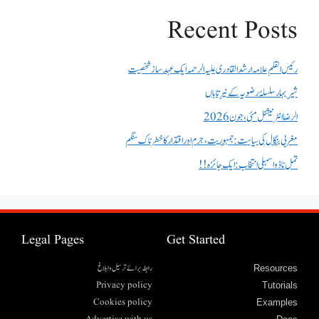
Recent Posts
رئیس القلم علامہ ارشد القادری علیہ الرحمہ ایک عہد ساز شخصیت
شیرِ بہار سلسلۂ رضویہ کے نیرِ تاباں
الرضا انٹر نیشنل مئی، جون 2026
مغربی بنگال کی سیاست:جمہوریت، جرم اور اقتدار کا خطرناک سنگم
تمل ناڈو اسمبلی انتخاب : ایک جائزہ !!
Legal Pages
Get Started
رابطہ برائے ترسیل وابلاغ
Resources
Privacy policy
Tutorials
Cookies policy
Examples