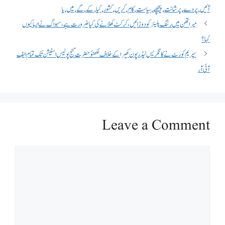
آئیں
,
پردے
,
پرشانت
,
پیچھے
,
سیاست
,
کام
,
کریں
,
کشور
,
کیا
,
کے
,
گے
,
میں
,
یا
میراتھن میں رننگ پلیئر کو دوڑائیں، کرکٹ کھلانے کی کیا ضرورت ہے، سہواگ نے ایسا کیوں
کہا؟
سپریم کورٹ نے کانگریس لیڈر پون کھیرا کے خلاف لکھنؤ حضرت گنج پولیس اسٹیشن تک تمام ایف
آئی آر
Leave a Comment