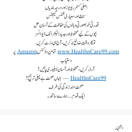
اصلی کسٹمر ریویوز اور درجہ بندیاں
سستے اور معیاری فٹنس گیجٹس
قدرتی خوبصورتی و بالوں کی حفاظت کے آسان حل
بچوں کے لیے محفوظ اور جدید الیکٹرانک ڈیوائسز
تو پھر وقت ضائع نہ کریں، آج ہی وزٹ کریں
www.HealthnCare99.com
تمام پروڈکٹس
Amazon
پر
دستیاب
آرڈر کریں، محفوظ اور آسان ڈیلیوری پائیں!
HealthnCare99
— جہاں صحت ہے پہلی ترجیح!
صحت مند زندگی کی طرف
ایک قدم... ہمارے ساتھ۔
اشتہار