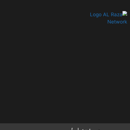
صفحۂ اول