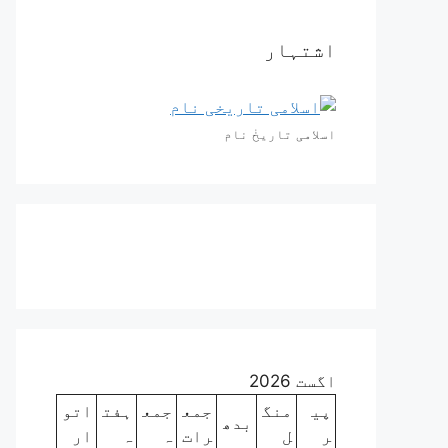
اشتہار
اسلامی تاریخٰ نام
اگست 2026
پی
منگ
جمع
جمع
ہفت
اتو
بدھ
ر
ل
رات
ہ
ہ
ار