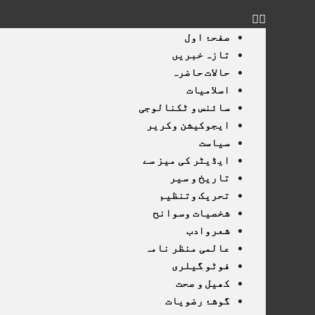
صفحۂ اول
تازہ خبریں
حالات حاضرہ
اسلامیات
سائنس و ٹکنالوجی
ایجوکیشن وکریر
سیاست
ایڈیٹر کی میز سے
تاریخ و سیر
تحریک وتنظیم
شخصیات وسوانح
شعروادب
عالمی منظر نامہ
فوٹو گیلری
کھیل و صحت
گوشۂ رضویات