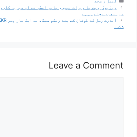
کھیل و صحت
ویڈیو: روہت یا ویرات نہیں، بابر اعظم نے ان تجربہ کاروں
میں دھوم مچا رہی ہے
شکست
Leave a Comment