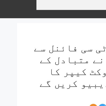
ی سی فائنل سے
نے متبادل کے
کٹ کیپر کا
یبیو کریں گے