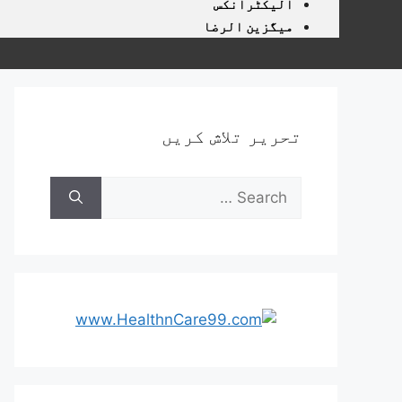
الیکٹرانکس
میگزین الرضا
تحریر تلاش کریں