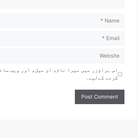
اس براؤزر میں میرا نام، ای میل، اور ویب سائ
کرنے کےلیے۔