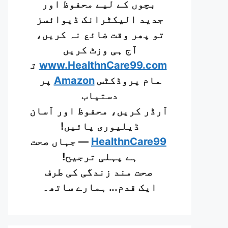
بچوں کے لیے محفوظ اور
جدید الیکٹرانک ڈیوائسز
تو پھر وقت ضائع نہ کریں،
آج ہی وزٹ کریں
www.HealthnCare99.com
ت
مام پروڈکٹس
Amazon
پر
دستیاب
آرڈر کریں، محفوظ اور آسان
ڈیلیوری پائیں!
HealthnCare99
— جہاں صحت
ہے پہلی ترجیح!
صحت مند زندگی کی طرف
ایک قدم... ہمارے ساتھ۔