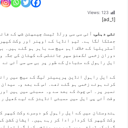
Views:
123
[ad_1]
نئی دہلی.
آئی سی سی ورلڈ ٹیسٹ چیمپئن شپ کے فائن
جھٹکا لگا ہے۔ ٹیم انڈیا کے اوپنر اور وکٹ کیپر 
آسٹریلیا کے خلاف اہم میچ سے باہر ہو گئے ہیں۔ بی
دوران زخمی لکھنؤ سپر جائنٹس کے کپتان کی جگہ وک
ایل راہول کے متبادل کے طور پر بی سی سی آئی نے 
کے ایل راہول انڈین پریمیئر لیگ کے میچ میں رائل
کرتے ہوئے زخمی ہو گئے تھے۔ اس کے بعد وہ میدان 
نمبر پر۔ اس چوٹ کے بعد سے وہ ممبئی میں ہیں اور 
وقت آئی پی ایل میں ممبئی انڈینز کے لیے کھیل رہ
ہندوستان میں کے ایل راہول کو دوسرے وکٹ کیپر کے
وکٹ کیپر کا کردار ادا کر رہے ہیں۔ ایشان کشن کو
گواسکر ٹرافی میں ٹیم میں منتخب کیا گیا تھا لیک