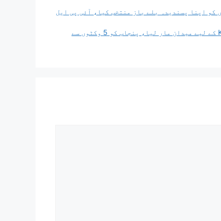
 کو اپنا پسندیدہ بلے باز منتخب کیا، آئی پی ایل
آندرے رسل کے طوفان کے بعد رنکو سنگھ نے ایک بار پھر KKR کے لیے میدان مار لیا، پنجاب کو 5 وکٹوں سے