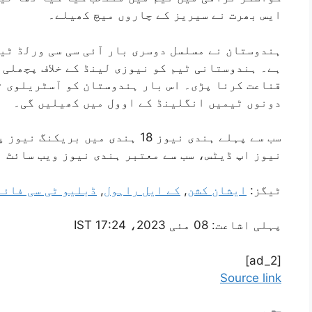
ایس بھرت نے سیریز کے چاروں میچ کھیلے۔
ہندوستان نے مسلسل دوسری بار آئی سی سی ورلڈ ٹی
ہے۔ ہندوستانی ٹیم کو نیوزی لینڈ کے خلاف پچھلی 
دونوں ٹیمیں انگلینڈ کے اوول میں کھیلیں گی۔
سب سے پہلے ہندی نیوز 18 ہندی میں 
نیوز اپ ڈیٹس، سب سے معتبر ہندی نیوز ویب سائٹ نیوز 18 ہندی پ
ٹیگز:
ایشان کشن
,
کے ایل راہول
,
ڈبلیو ٹی سی فائن
پہلی اشاعت:
08 مئی 2023، 17:24 IST
[ad_2]
Source link