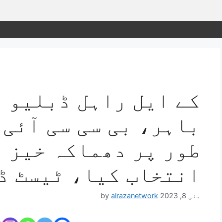
کے ایل راہل ڈبلیو ٹ
باہر، بی سی سی آئی 
طور پر دھماکہ خیز و
انتخاب کیا، ٹیسٹ ڈ
مئی 8, 2023
alrazanetwork
by