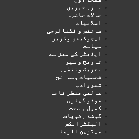
تازہ خبریں
حالات حاضرہ
اسلامیات
سائنس و ٹکنالوجی
ایجوکیشن وکریر
سیاست
ایڈیٹر کی میز سے
تاریخ و سیر
تحریک وتنظیم
شخصیات وسوانح
شعروادب
عالمی منظر نامہ
فوٹو گیلری
کھیل و صحت
گوشۂ رضویات
الیکٹرانکس
میگزین الرضا