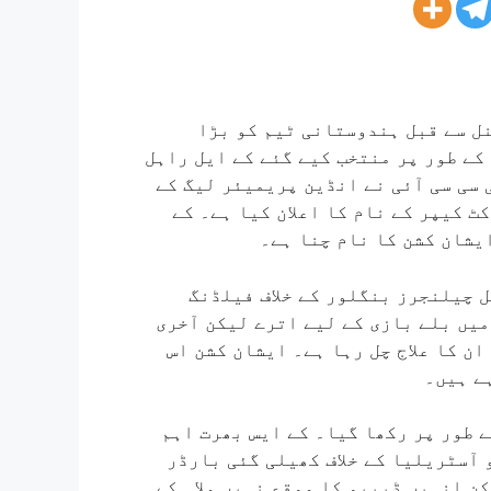
ل سے قبل ہندوستانی ٹیم کو بڑا
کے طور پر منتخب کیے گئے کے ایل راہل
 سی سی آئی نے انڈین پریمیئر لیگ کے
ٹ کیپر کے نام کا اعلان کیا ہے۔ کے
ایشان کشن کا نام چنا ہے۔
 چیلنجرز بنگلور کے خلاف فیلڈنگ
میں بلے بازی کے لیے اترے لیکن آخری
ان کا علاج چل رہا ہے۔ ایشان کشن اس
ے ہیں۔
 طور پر رکھا گیا۔ کے ایس بھرت اہم
 آسٹریلیا کے خلاف کھیلی گئی بارڈر
ن انہیں ڈیبیو کا موقع نہیں ملا۔ کے