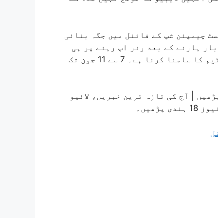
سٹ چیمپئن شپ کے فائنل میں جگہ بنائی
بار ہارنے کے بعد رنر اپ رہنے پر ہی
قناعت کرنا پڑی۔ اس بار ہندوستان کو آسٹریلوی ٹیم کا سامنا کرنا ہے۔ 7 سے 11 جون تک
بریکنگ نیوز پڑھیں | آج کی تازہ ترین خبریں، لائیو
ڑھیں۔
ل