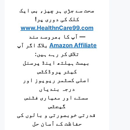
صحت سے جڑی ہر چیز، بس ایک
کلک کی دوری پر!
www.HealthnCare99.com
— آپ کا بھروسے مند
Amazon Affiliate
بلاگ اگر آپ
تلاش کر رہے ہیں:
بیسٹ ہیلتھ اینڈ پرسنل
کیئر پروڈکٹس
اصلی کسٹمر ریویوز اور
درجہ بندیاں
سستے اور معیاری فٹنس
گیجٹس
قدرتی خوبصورتی و بالوں کی
حفاظت کے آسان حل