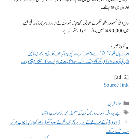
اداروں میں ملازم تھے۔
وزیر اعلیٰ سکھوندر سنگھ سکھو نے صحافیوں کو بتایا کہ حکومت نے اس سال سرکاری اور نجی شعبے
میں 90,000 ملازمتیں پیدا کرنے کا ہدف مقرر کیا ہے۔
یہ بھی پڑھیں-
امرت پال سنگھ کو گرفتار کرنے کا منصوبہ کب اور کیسے بنایا گیا؟ اب تک کی تازہ کاری جانیں۔
ایس پی کی دو روزہ قومی ایگزیکٹو میٹنگ: لوک سبھا انتخابات میں یوپی سے 50 سیٹیں جیتنے کا ہدف
[ad_2]
Source link
تازہ خبریں
بے
,
پردیش
,
تعداد
,
روزگار
,
کمی
,
کی
,
معمولی
,
میں
,
نوجوانوں
,
ہماچل
بی سی سی آئی کے صدر بننے کے سوال پر سچن ٹنڈولکر نے سورو گنگولی پر طنز کیوں کیا؟ جواب سن کر
سب دنگ رہ گئے۔