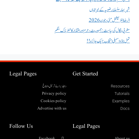
شیرِ بہار سلسلۂ رضویہ کے نیرِ تاباں
الرضا انٹر نیشنل مئی، جون 2026
مغربی بنگال کی سیاست:جمہوریت، جرم اور اقتدار کا خطرناک سنگم
تمل ناڈو اسمبلی انتخاب : ایک جائزہ !!
Legal Pages
Get Started
رابطہ برائے ترسیل وابلاغ
Resources
Privacy policy
Tutorials
Cookies policy
Examples
Advertise with us
Docs
Follow Us
Legal Pages
Facebook
About us