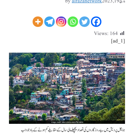
مارچ 19, 2023
alrazanetwork
by
Views:
164
[ad_1]
ہماچل پردیش میں بے روزگاروں کی تعداد پچھلے مالی سال کے مقابلے کم ہونے کے باوجود اب