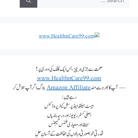
صحت سے جڑی ہر چیز، بس ایک کلک کی دوری پر!
www.HealthnCare99.com
— آپ کا بھروسے مند
Amazon Affiliate
بلاگ اگر آپ تلاش کر
رہے ہیں:
بیسٹ ہیلتھ اینڈ پرسنل کیئر پروڈکٹس
اصلی کسٹمر ریویوز اور درجہ بندیاں
سستے اور معیاری فٹنس گیجٹس
قدرتی خوبصورتی و بالوں کی حفاظت کے آسان حل