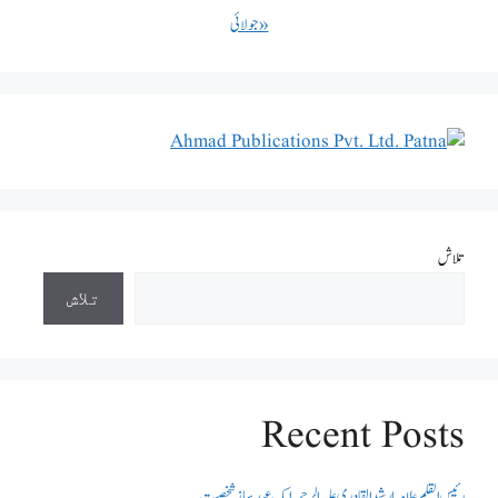
« جولائی
تلاش
تلاش
Recent Posts
رئیس القلم علامہ ارشد القادری علیہ الرحمہ ایک عہد ساز شخصیت