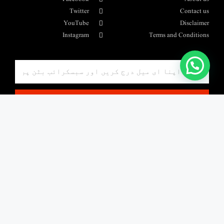
Twitter
Contact us
YouTube
Disclaimer
Instagram
Terms and Conditions
واٹس ایپ پیغام بھیجیں۔
SUBSCRIBE
Copyright 2018 © All rights Reserved to AL-Raza Network. Design
by Ahmad Raza Sabri