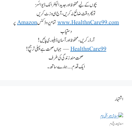
بچوں کے لیے محفوظ اور جدید الیکٹرانک ڈیوائسز
تو پھر وقت ضائع نہ کریں، آج ہی وزٹ کریں
www.HealthnCare99.com
تمام پروڈکٹس
Amazon
پر
دستیاب
آرڈر کریں، محفوظ اور آسان ڈیلیوری پائیں!
HealthnCare99
— جہاں صحت ہے پہلی ترجیح!
صحت مند زندگی کی طرف
ایک قدم... ہمارے ساتھ۔
اشتہار
اسلامی تاریخٰ نام