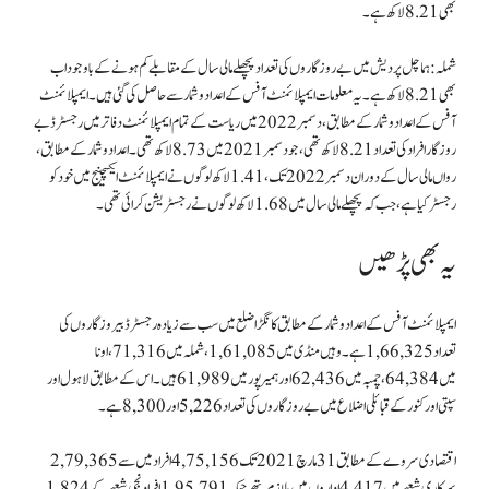
بھی 8.21 لاکھ ہے۔
شملہ:
ہماچل پردیش میں بے روزگاروں کی تعداد پچھلے مالی سال کے مقابلے کم ہونے کے باوجود اب
بھی 8.21 لاکھ ہے۔ یہ معلومات ایمپلائمنٹ آفس کے اعدادوشمار سے حاصل کی گئی ہیں۔ ایمپلائمنٹ
آفس کے اعداد و شمار کے مطابق، دسمبر 2022 میں ریاست کے تمام ایمپلائمنٹ دفاتر میں رجسٹرڈ بے
روزگار افراد کی تعداد 8.21 لاکھ تھی، جو دسمبر 2021 میں 8.73 لاکھ تھی۔ اعداد و شمار کے مطابق،
رواں مالی سال کے دوران دسمبر 2022 تک، 1.41 لاکھ لوگوں نے ایمپلائمنٹ ایکسچینج میں خود کو
رجسٹر کیا ہے، جب کہ پچھلے مالی سال میں 1.68 لاکھ لوگوں نے رجسٹریشن کرائی تھی۔
یہ بھی پڑھیں
ایمپلائمنٹ آفس کے اعداد و شمار کے مطابق کانگڑا ضلع میں سب سے زیادہ رجسٹرڈ بیروزگاروں کی
تعداد 1,66,325 ہے۔ وہیں منڈی میں 1,61,085، شملہ میں 71,316، اونا
میں 64,384، چمبہ میں 62,436 اور ہمیر پور میں 61,989 ہیں۔ اس کے مطابق لاہول اور
سپتی اور کنور کے قبائلی اضلاع میں بے روزگاروں کی تعداد 5,226 اور 8,300 ہے۔
اقتصادی سروے کے مطابق 31 مارچ 2021 تک 4,75,156 افراد میں سے 2,79,365
سرکاری شعبے میں 4,417 اداروں میں ملازم تھے جبکہ 1,95,791 افراد نجی شعبے کے 1,824