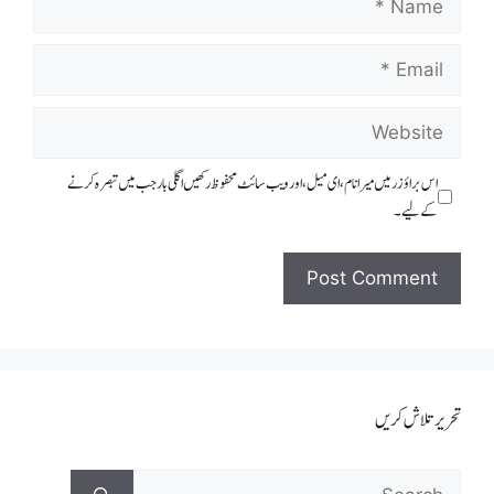
اس براؤزر میں میرا نام، ای میل، اور ویب سائٹ محفوظ رکھیں اگلی بار جب میں تبصرہ کرنے
کےلیے۔
تحریر تلاش کریں