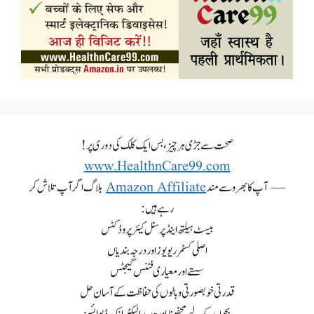
صحت سے جڑی ہر چیز، بس ایک کلک کی دوری پر!
www.HealthnCare99.com
— آپ کا بھروسے مند
Amazon Affiliate
بلاگ اگر آپ تلاش کر
رہے ہیں:
بیسٹ ہیلتھ اینڈ پرسنل کیئر پروڈکٹس
اصلی کسٹمر ریویوز اور درجہ بندیاں
سستے اور معیاری فٹنس گیجٹس
قدرتی خوبصورتی و بالوں کی حفاظت کے آسان حل
بچوں کے لیے محفوظ اور جدید الیکٹرانک ڈیوائسز