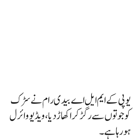
یوپی کے ایم ایل اے بیدی رام نے سڑک
کو جوتوں سے رگڑ کر اکھاڑ دیا، ویڈیو وائرل
ہو رہا ہے۔