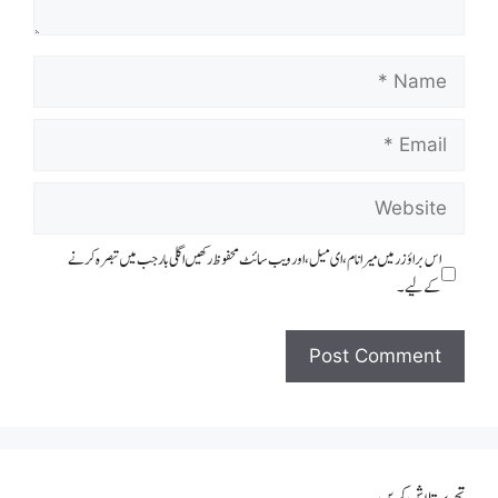
اس براؤزر میں میرا نام، ای میل، اور ویب سائٹ محفوظ رکھیں اگلی بار جب میں تبصرہ کرنے
کےلیے۔