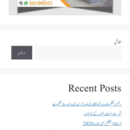
تلاش
تلاش
Recent Posts
رئیس القلم علامہ ارشد القادری علیہ الرحمہ ایک عہد ساز شخصیت
شیرِ بہار سلسلۂ رضویہ کے نیرِ تاباں
الرضا انٹر نیشنل مئی، جون 2026