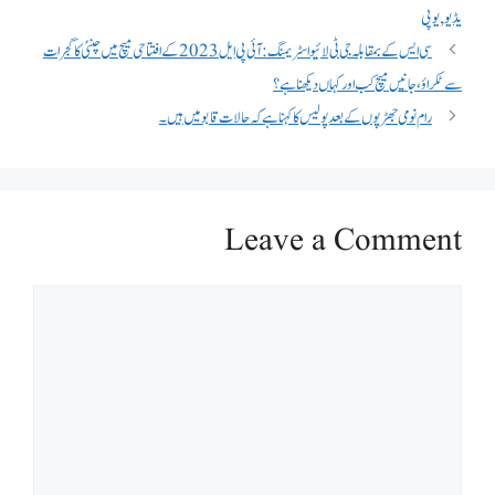
یڈیو
,
یوپی
سی ایس کے بمقابلہ جی ٹی لائیو اسٹریمنگ: آئی پی ایل 2023 کے افتتاحی میچ میں چنئی کا گجرات
سے ٹکراؤ، جانیں میچ کب اور کہاں دیکھنا ہے؟
رام نومی جھڑپوں کے بعد پولیس کا کہنا ہے کہ حالات قابو میں ہیں۔
Leave a Comment