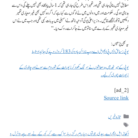
مطابق نہیں بنائی جا رہی تھی اور تعمیر اس طرح کی جا رہی تھی کہ 1 سال یا 6 ماہ بھی نہیں چلے گی، اس سے
بدنامی ہو گی۔ حکومت اور میں دونوں میں نے لوگوں سے کہا ہے کہ اگر وہ کہیں بھی غیر معیاری تعمیر
دیکھیں تو فوراً مجھے بتائیں۔وزیر اعلیٰ یوگی آدتیہ ناتھ نے اسمبلی میں یہ بات کہی تھی اور جب میں نے اس
غیر معیاری تعمیر کے بارے میں سنا تو میں نے جا کر اسے روک دیا۔ ”
یہ بھی پڑھیں:
یوپی: سابق ایس پی ایم ایل اے دیپ نارائن یادو کی 183 کروڑ روپے کی جائیداد ضبط
یوپی کے میرٹھ میں بدمعاشوں نے سرنگ کھود کر زیورات کے شو روم سے سونے اور چاندی کے
زیورات چوری کر لیے۔
[ad_2]
Source link
تازہ خبریں
اکھاڑ
,
ایل
,
ایم
,
اے
,
بیدی
,
جوتوں
,
دیا
,
رام
,
رگڑ
,
رہا
,
سڑک
,
سے
,
کر
,
کو
,
کے
,
نے
,
ہو
,
ہے
,
وائرل
,
و