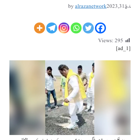
مارچ 31, 2023
alrazanetwork
by
Views:
295
[ad_1]