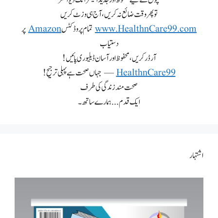
تو پھر وقت ضائع نہ کریں، آج ہی وزٹ کریں
www.HealthnCare99.com
تمام پروڈکٹس
Amazon
پر
دستیاب
آرڈر کریں، محفوظ اور آسان ڈیلیوری پائیں!
HealthnCare99
— جہاں صحت ہے پہلی ترجیح!
صحت مند زندگی کی طرف
ایک قدم... ہمارے ساتھ۔
اشتہار