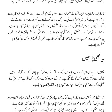
یہ معاملہ جکھنیاں علاقے میں جنگی پور-بہاری آباد-یوسف پور کو جوڑنے والی سڑک سے متعلق ہے۔
غازی پور:
غازی پور، اترپردیش کے جکھانیاں سے سبھاسپا کے ایم ایل اے بیدی رام کا ایک ویڈیو تیزی سے
وائرل ہو رہا ہے، جس میں ایم ایل اے ایک سڑک پر جوتا رگڑتے ہوئے نظر آ رہے ہیں اور جوتے کے
رگڑنے کی وجہ سے سڑک اکھڑ گئی ہے۔ یہ معاملہ جکھنیاں علاقے میں جنگی پور-بہاری آباد-یوسف پور
کو جوڑنے والی سڑک سے متعلق ہے، جو جنگی پور کو یوسف پور سے جوڑتی ہے۔ تقریباً 4.5 کلومیٹر طویل
یہ سڑک پبلک ورکس ڈپارٹمنٹ (PWD) تعمیر کر رہی ہے۔ تقریباً 1 کلو میٹر سڑک کی تعمیر کا کام
مکمل ہو چکا ہے۔
یہ بھی پڑھیں
ایم ایل اے بیدی رام کے وائرل ویڈیو میں دیکھا جا سکتا ہے کہ وہ سڑک پر پاؤں رگڑتے نظر آ رہے ہیں۔
جوتوں سے رگڑتے ہی سڑک ٹوٹنے لگتی ہے۔ اس کے بعد وہ کہتا ہے- ایسی سڑک بنتی ہے؟ اس سڑک کا
ٹھیکیدار کون ہے؟ کیا یہ سڑک کا معیار ہے؟ یہ ویڈیو 29 مارچ کا بتایا جا رہا ہے۔
اس سلسلے میں ایم ایل اے بیدی رام نے کہا کہ میں اپنے دفتر میں بیٹھ کر عوامی مسائل سن رہا تھا، اسی دوران
مجھے سڑک کی ناقص تعمیر کا علم ہوا، تو میں موقع پر پہنچا، وہاں پی ڈبلیو ڈی کا کوئی اہلکار نہیں تھا، میں نے
پوچھا۔ ٹھیکیدار نے اس بارے میں پوچھا اور پی ڈبلیو ڈی کے اعلیٰ حکام سے بات کی تو سڑک معیار کے