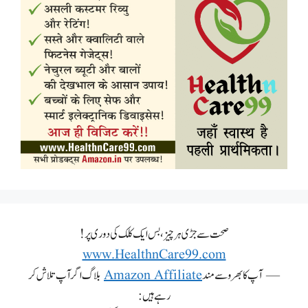
صحت سے جڑی ہر چیز، بس ایک کلک کی دوری پر!
www.HealthnCare99.com
— آپ کا بھروسے مند
Amazon Affiliate
بلاگ اگر آپ تلاش کر
رہے ہیں: