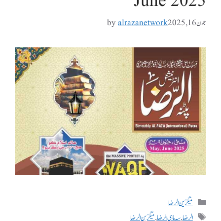
June 2025
جون 16, 2025
alrazanetwork
by
میگزین الرضا
الرضا
,
سہ ماہی الرضا
,
میگزین الرضا