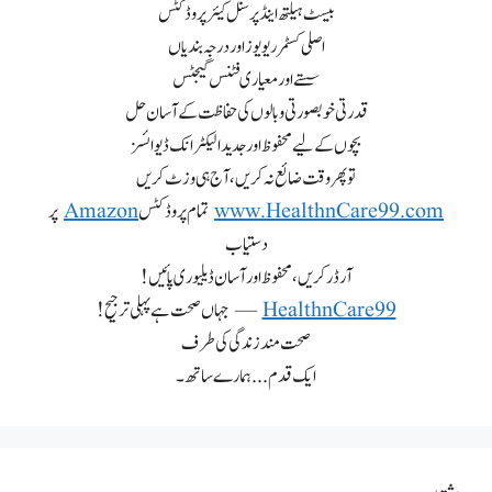
بیسٹ ہیلتھ اینڈ پرسنل کیئر پروڈکٹس
اصلی کسٹمر ریویوز اور درجہ بندیاں
سستے اور معیاری فٹنس گیجٹس
قدرتی خوبصورتی و بالوں کی حفاظت کے آسان حل
بچوں کے لیے محفوظ اور جدید الیکٹرانک ڈیوائسز
تو پھر وقت ضائع نہ کریں، آج ہی وزٹ کریں
www.HealthnCare99.com
تمام پروڈکٹس
Amazon
پر
دستیاب
آرڈر کریں، محفوظ اور آسان ڈیلیوری پائیں!
HealthnCare99
— جہاں صحت ہے پہلی ترجیح!
صحت مند زندگی کی طرف
ایک قدم... ہمارے ساتھ۔