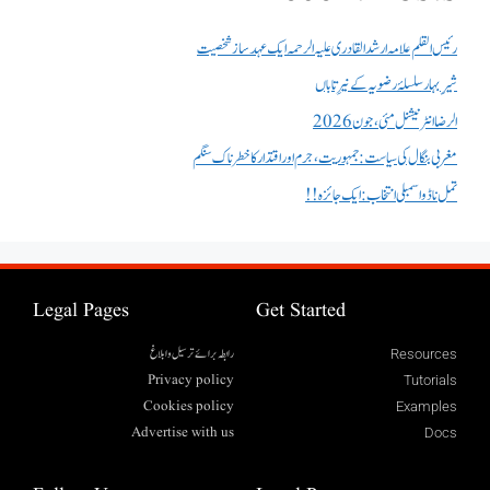
رئیس القلم علامہ ارشد القادری علیہ الرحمہ ایک عہد ساز شخصیت
شیرِ بہار سلسلۂ رضویہ کے نیرِ تاباں
الرضا انٹر نیشنل مئی، جون 2026
مغربی بنگال کی سیاست:جمہوریت، جرم اور اقتدار کا خطرناک سنگم
تمل ناڈو اسمبلی انتخاب : ایک جائزہ !!
Legal Pages
Get Started
رابطہ برائے ترسیل وابلاغ
Resources
Privacy policy
Tutorials
Cookies policy
Examples
Advertise with us
Docs