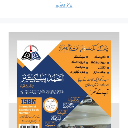
« مئی
جولائی »