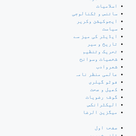
اسلامیات
سائنس و ٹکنالوجی
ایجوکیشن وکریر
سیاست
ایڈیٹر کی میز سے
تاریخ و سیر
تحریک وتنظیم
شخصیات وسوانح
شعروادب
عالمی منظر نامہ
فوٹو گیلری
کھیل و صحت
گوشۂ رضویات
الیکٹرانکس
میگزین الرضا
صفحۂ اول
تازہ خبریں