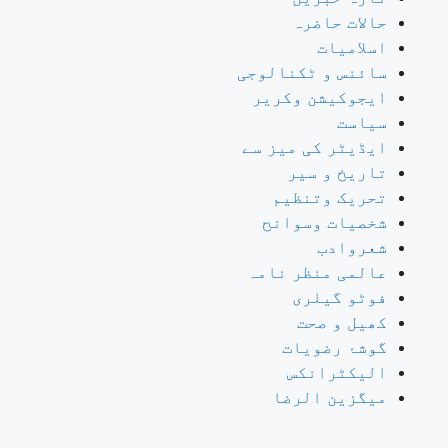
حالات حاضرہ
اسلامیات
سائنس و ٹکنالوجی
ایجوکیشن وکریر
سیاست
ایڈیٹر کی میز سے
تاریخ و سیر
تحریک وتنظیم
شخصیات وسوانح
شعروادب
عالمی منظر نامہ
فوٹو گیلری
کھیل و صحت
گوشۂ رضویات
الیکٹرانکس
میگزین الرضا