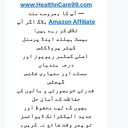
www.HealthnCare99.com
— آپ کا بھروسے مند
Amazon Affiliate
بلاگ اگر آپ
تلاش کر رہے ہیں:
بیسٹ ہیلتھ اینڈ پرسنل
کیئر پروڈکٹس
اصلی کسٹمر ریویوز اور
درجہ بندیاں
سستے اور معیاری فٹنس
گیجٹس
قدرتی خوبصورتی و بالوں کی
حفاظت کے آسان حل
بچوں کے لیے محفوظ اور
جدید الیکٹرانک ڈیوائسز
تو پھر وقت ضائع نہ کریں،