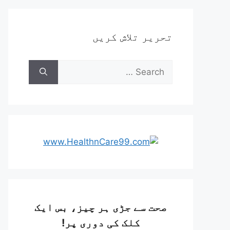
تحریر تلاش کریں
صحت سے جڑی ہر چیز، بس ایک
کلک کی دوری پر!