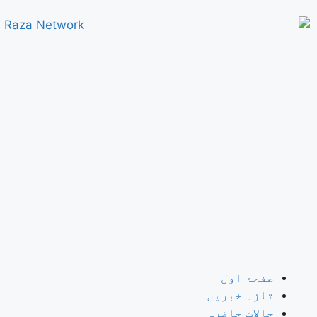
صفحۂ اول
تازہ خبریں
حالات حاضرہ