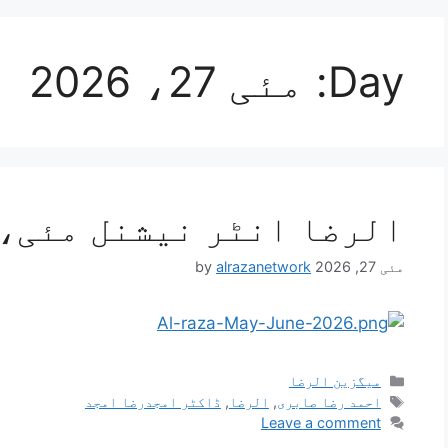
Day:
مئی 27، 2026
الرضا انٹر نیشنل مئی، جون
مئی 27, 2026
alrazanetwork
by
میگزین الرضا
احمد رضا صابری
,
الرضا
,
ڈاکٹر امجدرضا امجد
Leave a comment