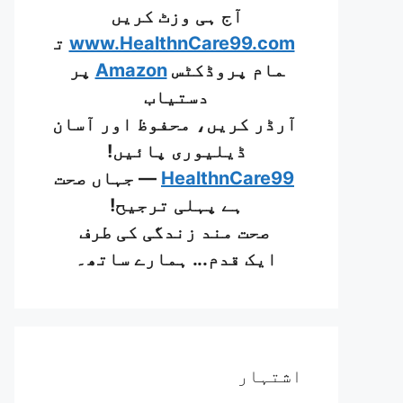
آج ہی وزٹ کریں
www.HealthnCare99.com
ت
مام پروڈکٹس
Amazon
پر
دستیاب
آرڈر کریں، محفوظ اور آسان
ڈیلیوری پائیں!
HealthnCare99
— جہاں صحت
ہے پہلی ترجیح!
صحت مند زندگی کی طرف
ایک قدم... ہمارے ساتھ۔
اشتہار