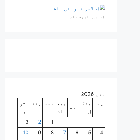
اسلامی تاریخٰ نام
مئی 2026
پی
منگ
جمع
جمع
ہفت
اتو
بدھ
ر
ل
رات
ہ
ہ
ار
3
2
1
10
9
8
7
6
5
4