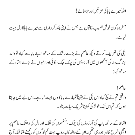
اللّه میرے بابا کی عزتیں اور بڑھائے!
آخر وہ کون خوش نصیب خاتون ہے جس نے اپنی بلند کرداری سے میرے بابا کا دل جیت
لیا ہے۔
بچی کی تعریف کرتے دیکھ عاصم نے بڑے رشک کے ساتھ اپنے بابا سے کہا، تو والد
بزرگ وار کی آنکھوں میں آرزوؤں کی چمک جگ مگائی اور انہوں نے بڑے اعتماد کے
ساتھ کہا:
عاصم!
واقعی تم نے سچ کہا، اس بچی نے یقیناً تمہارے بابا کا دل جیت لیا ہے۔اس لیے میں چاہتا
ہوں کہ تم اس نیک خو لڑکی کو اپنا شریک حیات بنا لو۔
الفاظ کے ساتھ باپ کی آرزوؤں کی چمک، آنکھوں کی للک اور دل کی دھنک عاصم پر
اچھی طرح ظاہر ہو رہی تھی۔ان کے والد کا یہ روپ بہت کم لوگوں کو دیکھنے ملتا تھا۔آج