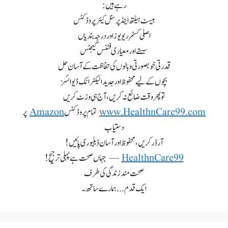
رہے ہیں:
بیسٹ ہیلتھ اینڈ پرسنل کیئر پروڈکٹس
اصلی کسٹمر ریویوز اور درجہ بندیاں
سستے اور معیاری فٹنس گیجٹس
قدرتی خوبصورتی و بالوں کی حفاظت کے آسان حل
بچوں کے لیے محفوظ اور جدید الیکٹرانک ڈیوائسز
تو پھر وقت ضائع نہ کریں، آج ہی وزٹ کریں
www.HealthnCare99.com
تمام پروڈکٹس
Amazon
پر
دستیاب
آرڈر کریں، محفوظ اور آسان ڈیلیوری پائیں!
HealthnCare99
— جہاں صحت ہے پہلی ترجیح!
صحت مند زندگی کی طرف
ایک قدم... ہمارے ساتھ۔