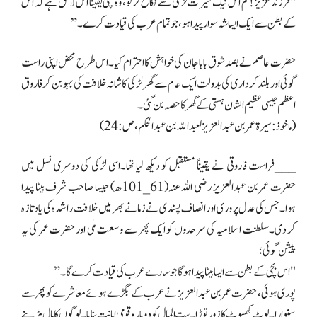
"فرزند عزیز! تم اس نیک سیرت لڑکی سے نکاح کر لو، وہ بچی یقیناً اس لائق ہے کہ اس
کے بطن سے ایک ایسا شہ سوار پیدا ہو، جو تمام عرب کی قیادت کرے۔”
حضرت عاصم نے بصد شوق بابا جان کی خواہش کا احترام کیا۔اس طرح محض اپنی راست
گوئی اور بلند کرداری کی بدولت ایک عام سے گھر لڑکی کاشانہ خلافت کی بہو بن کر فاروق
اعظم جیسی عظیم الشان ہستی کے گھر کا حصہ بن گئی۔
(ماخوذ : سيرة عمر بن عبد العزيز لعبد الله بن عبد الحكم، ص:24)
___فراست فاروقی نے یقیناً مستقبل کو دیکھ لیا تھا۔اسی لڑکی کی دوسری نسل میں
حضرت عمر بن عبدالعزیز رضی اللہ عنہ(61_101ھ) جیسا صاحب شرف بیٹا پیدا
ہوا۔جس کی عدل پروری اور انصاف پسندی نے زمانے بھر میں خلافت راشدہ کی یاد تازہ
کر دی۔سلطنت اسلامیہ کی سرحدوں کو ایک پھر سے وسعت ملی اور حضرت عمر کی یہ
پیشن گوئی؛
"اس بچی کے بطن سے ایسا بیٹا پیدا ہوگا جو سارے عرب کی قیادت کرے گا۔”
پوری ہوئی، حضرت عمر بن عبدالعزیز نے عرب کے بگڑے ہوئے معاشرے کو پھر سے
سنوارا۔لوٹ کھسوٹ کا زور توڑا۔بیت المال کو دوبارہ قومی امانت بنایا۔لوگوں کا مال ہڑپنے