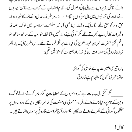
والے خائن وزیروں سے پائی پائی وصول کی۔نظام احتساب کے خوف سے خائن امیروں
نے رات کی تنہائیوں میں مال سڑکوں پر چھوڑ دئے۔ہر طرف عدل و انصاف کا شہرہ ہوا۔
حق دار کو حق ملنے لگا۔ایک وقت ایسا بھی آیا کہ سلطنت اسلامیہ میں لوگ صدقہ
وخیرات کا مال لیے پھرتے تھے مگر کوئی لینے والا نہیں ملتا تھا۔بنو امیہ کے ساتھ ساتھ بنو
ہاشم بھی حضرت عمر بن عبدالعزیز کی قیادت پر فخر فرماتے تھے۔اس طرح ایک بار پھر
زبان فاروقی کی صداقت ان کی خدا داد بصیرت کو منوا چکی تھی:
ہاں تیری بصیرت پہ ہے خالق کی گواہی
حامی تیری تجویز کا، الہام ہے فاروق
____مگر کتنی عجیب بات ہے کہ دوسروں کے عطیات پر گزر بسر کرنے والے لوگ،
دین کے نام پر دنیا بنانے والے افراد، معمولی سی منفعت کی خاطر سگان دنیا کے دروازوں پر
کشکول گدائی لئے پھرنے والے بندگان سیم و زر آج فراست فاروقی پر سوال اٹھاتے ہیں۔
کاش!