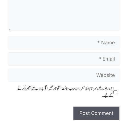
اس براؤزر میں میرا نام، ای میل، اور ویب سائٹ محفوظ رکھیں اگلی بار جب میں تبصرہ کرنے
کےلیے۔