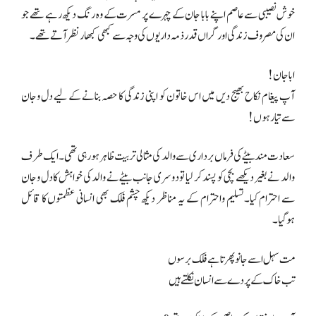
خوش نصیبی سے عاصم اپنے بابا جان کے چہرے پر مسرت کے وہ رنگ دیکھ رہے تھے جو
ان کی مصروف زندگی اور گراں قدر ذمہ داریوں کی وجہ سے کبھی کبھار نظر آتے تھے۔
ابا جان!
آپ پیغام نکاح بھیج دیں میں اس خاتون کو اپنی زندگی کا حصہ بنانے کے لیے دل وجان
سے تیار ہوں!
سعادت مند بیٹے کی فرماں برداری سے والد کی مثالی تربیت ظاہر ہو رہی تھی۔ایک طرف
والد نے بغیر دیکھے بچی کو پسند کر لیا تو دوسری جانب بیٹے نے والد کی خواہش کا دل وجان
سے احترام کیا۔تسلیم واحترام کے یہ مناظر دیکھ چشم فلک بھی انسانی عظمتوں کا قائل
ہوگیا۔
مت سہل اسے جانو پھرتا ہے فلک برسوں
تب خاک کے پردے سے انسان نکلتے ہیں