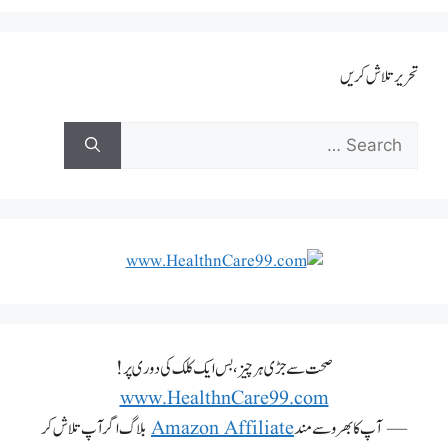
تحریر تلاش کریں
صحت سے جڑی ہر چیز، بس ایک کلک کی دوری پر!
www.HealthnCare99.com
— آپ کا بھروسے مند
Amazon Affiliate
بلاگ اگر آپ تلاش کر