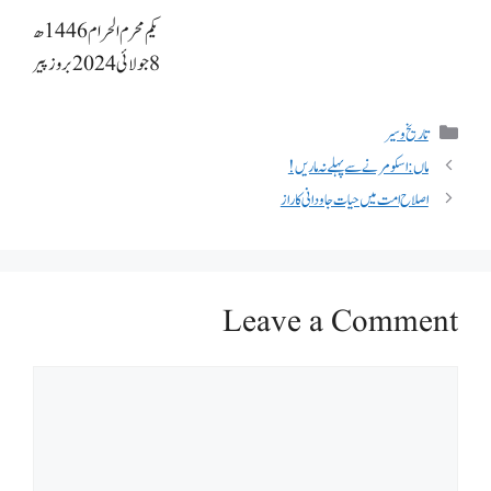
یکم محرم الحرام 1446ھ
8 جولائی 2024 بروز پیر
تاریخ و سیر
ماں: اسکو مرنے سے پہلے نہ ماریں!
اصلاح امت میں حیات جاودانی کا راز
Leave a Comment