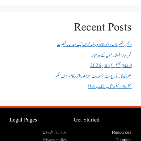
Recent Posts
رئیس القلم علامہ ارشد القادری علیہ الرحمہ ایک عہد ساز شخصیت
شیرِ بہار سلسلۂ رضویہ کے نیرِ تاباں
الرضا انٹر نیشنل مئی، جون 2026
مغربی بنگال کی سیاست:جمہوریت، جرم اور اقتدار کا خطرناک سنگم
تمل ناڈو اسمبلی انتخاب : ایک جائزہ !!
Legal Pages
Get Started
رابطہ برائے ترسیل وابلاغ
Resources
Privacy policy
Tutorials