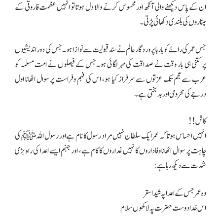
ان کے پاس دیکھنے والی آنکھ اور محسوس کرنے والا دل ہوتا تو انہیں عظمت فاروقی کے
میناروں کی بلندی دکھائی پڑتی۔
جس عمر کی رائے کو بارہا پروردگار عالم نے سند قبولیت سے نوازا ہو۔جس کی دور اندیشیوں
پر کتنی ہی بار وقت نے صداقت کی مہر لگائی ہو۔جس کے فیصلوں نے امت مسلمہ کو
عرب سے عجم تک عزتوں سے سرفراز کیا ہو، اس کی فہم وفراست پر سوال اٹھانا اول
درجے کی محرومی اور بد بختی ہے۔
کاش !!
انہیں احساس ہوتا کہ عمر ایک سلطان نہیں مراد رسول کا نام ہے اور رسول اللہ ﷺ کی
چاہت پر سوال اٹھانا وفاداروں کا نہیں غداروں کا کام ہے، اور جہنم ایسے اعدا کی راہ بڑی
شدت سے دیکھ رہا ہے:
وہ عمر جس کے اعدا پہ شیدا سقر
اس خدا دوست حضرت پہ لاکھوں سلام