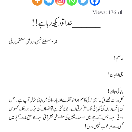
Views:
176
______خدا تو دیکھ رہا ہے !!
غلام مصطفےٰ نعیمی،
روشن مستقبل دہلی
عاصم!
جی ابا جان!
بابا کی جان!
کل رات مجھے ایک ایسی لڑکی کا علم ہوا جو تقوے اور پارسائی میں اپنی مثال آپ ہے۔جس
کی باتیں دلوں کی گہرائی تک اثر کرتی ہیں۔جو بولتی ہے تو انصاف کی مہک دور تک محسوس
ہوتی ہے۔جس کے لہجے میں مومنانہ یقین کی مضبوطی نظر آتی ہے۔جو حق بات کہنے میں
کسی سے مرعوب نہیں ہوتی!