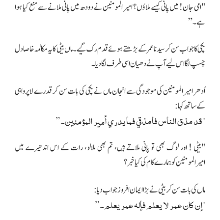
"امی جان! میں پانی کیسے ملاؤں؟ امیر المومنین نے دودھ میں پانی ملانے سے منع کیا ہوا
ہے۔”
بچی کا جواب سن کر سیدنا عمر کے بڑھتے ہوئے قدم رک گیے۔ماں بیٹی کا یہ مکالمہ خاصا دل
چسپ لگا اس لیے آپ نے دھیان اسی طرف لگا دیا۔
اُدھر امیر المومنین کی موجودگی سے انجان ماں نے بچی کی بات سن کر قدرے لاپرواہی
کے ساتھ کہا:
"قد مذق الناس فامذقي فما يدري أمير المؤمنين۔”
"بیٹی ! اور لوگ بھی تو پانی ملاتے ہیں، تم بھی ملالو، رات کے اس اندھیرے میں
امیرالمومنین کو ہمارے کام کی کیا خبر؟
ماں کی بات سن کر بیٹی نے بڑا ایمان افروز جواب دیا:
"إن كان عمر لا يعلم فإله عمر يعلم۔”