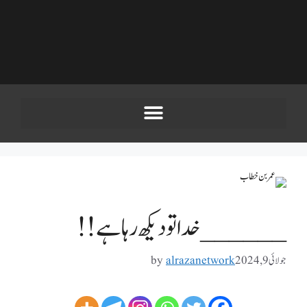
______خدا تو دیکھ رہا ہے !!
جولائی 9, 2024
alrazanetwork
by