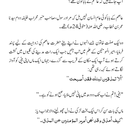
آپ جانتے ہیں کہ عاصم کے بابا کون تھے؟
عاصم کے بابا کوئی عام انسان نہیں بل کہ مراد رسول، صاحب منبر محراب خلیفہ دوم سیدنا
عمر بن خطاب رضی اللہ عنہ(متوفی 24ھ) تھے۔
وہ نیک صفت خاتون جسے انہوں نے اپنے بیٹے حضرت عاصم کی زوجیت کے لیے پسند
فرمایا، امیر المومنین کے علم میں تب آئیں جب ایک رات مدینے کی گلیوں میں گشت
کرتے ہوئے آپ ایک مکان کے قریب سے گزرے، جہاں ایک ماں اپنی بیٹی کو آواز
لگاتے ہوئے کہہ رہی تھی:
"ألا تمذقين لبنك فقد أصبحت”
"بیٹی ! تم نے اب تک دودھ میں پانی نہیں ملایا، صبح ہونے کو ہے۔”
ماں کی بات سن کر اس نیک بخت لڑکی نے دل چھو لینے والا جواب دیا:
"کيف أمذق وقد نهى أمير المؤمنين عن المذق۔”