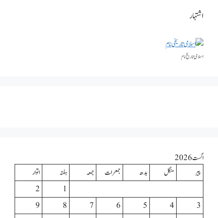
اشتہار
اسلامی تاریخٰ نام
اگست 2026
پیر
منگل
بدھ
جمعرات
جمعہ
ہفتہ
اتوار
2
1
9
8
7
6
5
4
3