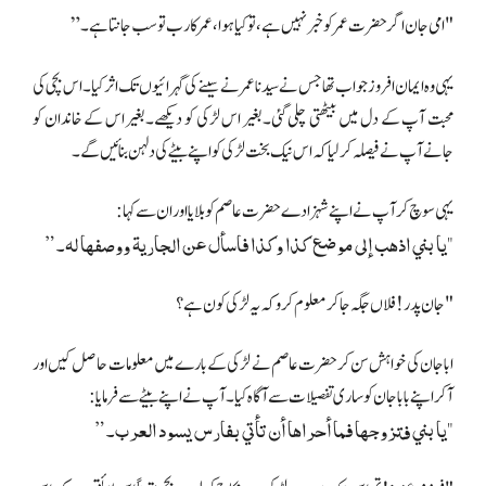
"امی جان اگر حضرت عمر کو خبر نہیں ہے، تو کیا ہوا، عمر کا رب تو سب جانتا ہے۔”
یہی وہ ایمان افروز جواب تھا جس نے سیدنا عمر نے سینے کی گہرائیوں تک اثر کیا۔اس بچی کی
محبت آپ کے دل میں بیٹھتی چلی گئی۔بغیر اس لڑکی کو دیکھے۔بغیر اس کے خاندان کو
جانے آپ نے فیصلہ کر لیا کہ اس نیک بخت لڑکی کو اپنے بیٹے کی دلہن بنائیں گے۔
یہی سوچ کر آپ نے اپنے شہزادے حضرت عاصم کو بلایا اور ان سے کہا:
"يا بني اذهب إلى موضع كذا وكذا فاسأل عن الجارية ووصفها له۔”
"جان پدر! فلاں جگہ جا کر معلوم کرو کہ یہ لڑکی کون ہے؟
ابا جان کی خواہش سن کر حضرت عاصم نے لڑکی کے بارے میں معلومات حاصل کیں اور
آکر اپنے بابا جان کو ساری تفصیلات سے آگاہ کیا۔آپ نے اپنے بیٹے سے فرمایا:
"یا بني فتزوجها فما أحراها أن تأتي بفارس يسود العرب۔”