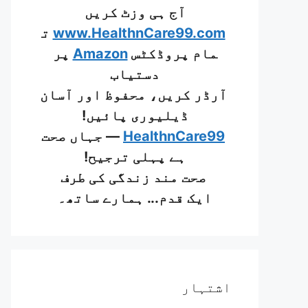
آج ہی وزٹ کریں
www.HealthnCare99.com
ت
مام پروڈکٹس
Amazon
پر
دستیاب
آرڈر کریں، محفوظ اور آسان
ڈیلیوری پائیں!
HealthnCare99
— جہاں صحت
ہے پہلی ترجیح!
صحت مند زندگی کی طرف
ایک قدم... ہمارے ساتھ۔
اشتہار