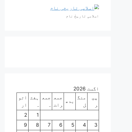
اسلامی تاریخٰ نام
اگست 2026
پی
منگ
جمع
جمع
ہفت
اتو
بدھ
ر
ل
رات
ہ
ہ
ار
2
1
9
8
7
6
5
4
3