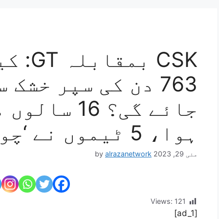
CSK بم
763 دن کی سپر خشک
ہوا، 5 ٹیموں نے ‘چوکا’ مارا
مئی 29, 2023
alrazanetwork
by
Views:
121
[ad_1]