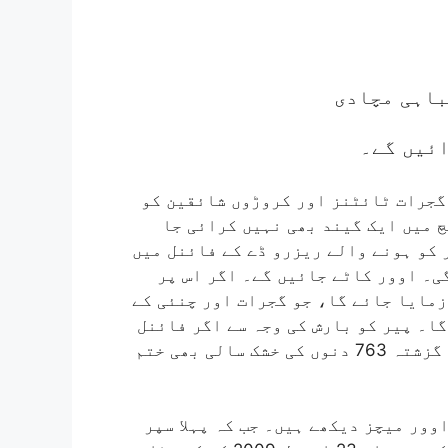
ائیں گے۔
سپر کنگز، گجرات ٹائٹنز اور کروڑوں شائقین کو
 میں ایک گیند بھی نہیں کرائی جا
 کو ہونے والے ریزرو ڈے کے فائنل میں
ی۔ اوور کاٹے جائیں گے۔ اگر اس پر
زمایا جائے گا، جو گجرات اور چنئی کے
ا۔ پیر کو بارش کی وجہ سے اگر فائنل
کا فیصلہ سپر اوور سے ہوتا ہے تو آئی پی ایل میں گزشتہ 763 دنوں کی خشک سالی بھی ختم
 نے اپنی 16 سال کی عمر میں کل 14 سپر اوور میچز دیکھے ہیں۔ جب کہ پہلا سپر