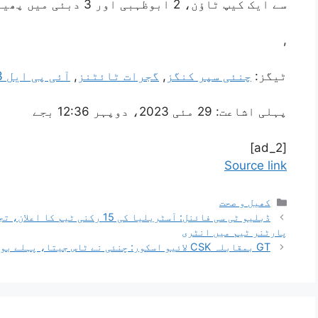
سے ایک کیپ ٹاؤن، 2 ابوظہبی اور 3 دبئی میں پھینکے گئے۔
,
ٹیگز:
چنئی سپر کنگز
,
گجرات ٹائٹنز
,
آئی پی ایل 2023
پہلی اشاعت:
29 مئی 2023، دوپہر 12:36 بجے
[ad_2]
Source link
کھیل و صحت
ڈبلیو ٹی سی فائنل: آسٹریلیا کی 
پارٹنر ٹیم میں انٹری
GT بمقابلہ CSK لائیو اسکور: چنئی نے ٹاس جیتا، پہلے بولنگ کا فیصلہ کیا، آئی پی ایل ٹرافی کون جیتے گا