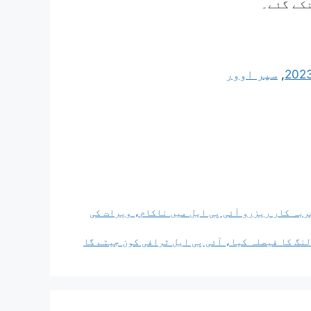
,
سپر اوور
15 رکنی ٹیم کا اعلان، تجربہ کار ریزرو آئی پی ایل میں ناکام، ویرات کی