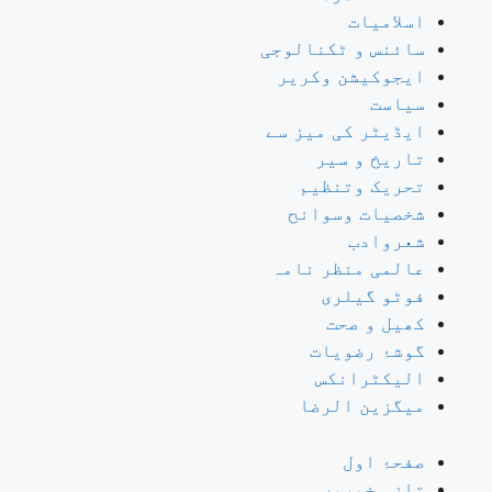
اسلامیات
سائنس و ٹکنالوجی
ایجوکیشن وکریر
سیاست
ایڈیٹر کی میز سے
تاریخ و سیر
تحریک وتنظیم
شخصیات وسوانح
شعروادب
عالمی منظر نامہ
فوٹو گیلری
کھیل و صحت
گوشۂ رضویات
الیکٹرانکس
میگزین الرضا
صفحۂ اول
تازہ خبریں