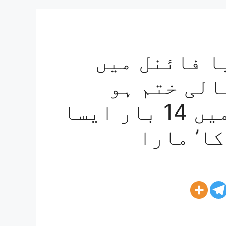
قابلہ GT: کیا فائنل میں
 سالی ختم ہو
جائے گی؟ 16 سالوں میں 14 بار ایسا