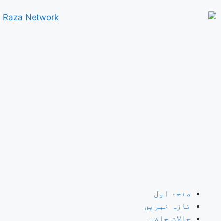
صفحۂ اول
تازہ خبریں
حالات حاضرہ