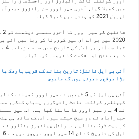
اپریل 2021 کو چنئی میں کھیلا گیا۔
شائ
2020 میں یو اے ای میں کورونا کی وبا میں آئی 
تھا ج
ذریعے فتح اور شکست کا فیصلہ کیا گیا۔
آئی پی ایل فائنل: تاریخ بنانے کے قریب ہاردک پا
بڑا موقع، دھونی ہوں گے مایوس
آئی پی ایل کی 5 ٹیموں نے سپر اوور کھیلن
کیپٹلس، کولکتہ نائٹ رائیڈرز، پنجاب کنگز، ممب
نے 4 بار سپر اوور کا سامنا کیا ہے۔ اس میں ممب
ایل