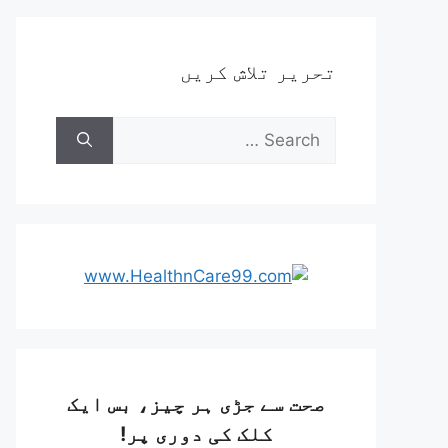
تحریر تلاش کریں
صحت سے جڑی ہر چیز، بس ایک
کلک کی دوری پر!