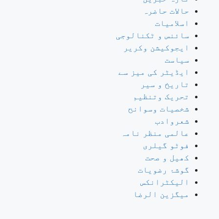
حالات حاضرہ
اسلامیات
سائنس و ٹکنالوجی
ایجوکیشن وکریر
سیاست
ایڈیٹر کی میز سے
تاریخ و سیر
تحریک وتنظیم
شخصیات وسوانح
شعروادب
عالمی منظر نامہ
فوٹو گیلری
کھیل و صحت
گوشۂ رضویات
الیکٹرانکس
میگزین الرضا