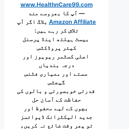
www.HealthnCare99.com
— آپ کا بھروسے مند
Amazon Affiliate
بلاگ اگر آپ
تلاش کر رہے ہیں:
بیسٹ ہیلتھ اینڈ پرسنل
کیئر پروڈکٹس
اصلی کسٹمر ریویوز اور
درجہ بندیاں
سستے اور معیاری فٹنس
گیجٹس
قدرتی خوبصورتی و بالوں کی
حفاظت کے آسان حل
بچوں کے لیے محفوظ اور
جدید الیکٹرانک ڈیوائسز
تو پھر وقت ضائع نہ کریں،