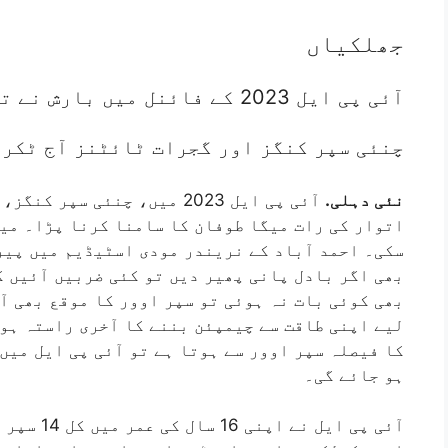
جھلکیاں
آئی پی ایل 2023 کے فائنل میں بارش نے تباہی مچادی
چنئی سپر کنگز اور گجرات ٹائٹنز آج ٹکر
نئی دہلی.
آئی پی ایل 2023 میں، چنئی 
اتوار کی رات میگا طوفان کا سامنا کرنا پڑا۔ میچ
سکی۔ احمد آباد کے نریندر مودی اسٹیڈیم میں پیر
بھی اگر بادل پانی پھیر دیں تو کئی ضربیں آئیں گ
بھی کوئی بات نہ ہوئی تو سپر اوور کا موقع بھی آ
لیے اپنی طاقت سے چیمپئن بننے کا آخری راستہ ہوگ
ہو جائے گی۔
آئی پی ایل