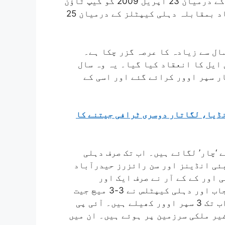
اوور کولکتہ نائٹ رائیڈرز اور راجستھان رائلز کے درمیان 23 اپریل 2009 کو کیپ ٹاؤن
میں کھیلا گیا، آخری سپر اوور سن رائزرز حیدرآباد بمقابلہ دہلی کیپٹلز کے درمیان 25
قین کو سپر اوور کا آخری سنسنی دیکھنے کو 2 سال سے زیادہ کا عرصہ گزر چکا ہے۔
پی ایل کا انعقاد کیا گیا۔ یہ وہ سال
ب آئی پی ایل کی تاریخ میں سب سے زیادہ 4 بار سپر اوور کرائے گئے اور اسی کے
نڈیا، لگاتار دوسری ٹرافی جیتنے کا
ے کے لیے ‘چار’ لگائے ہیں۔ اب تک صرف دہلی
ئی انڈینز اور سن رائزرز حیدرآباد
ئی اور کے کے آر نے صرف ایک اور
حیدرآباد نے دو میچ جیتے ہیں۔ اس کے ساتھ ہی پنجاب اور دہلی کیپٹلس نے 3-3 میچ جیت
کر ہیٹ ٹرک بنا لی ہے۔ رائل چیلنجرز بنگلور نے اب تک 3 سپر اوور کھیلے ہیں۔ آئی پی
 کی تاریخ کے ان 14 سپر اوور میچوں میں سے 6 غیر ملکی سرزمین پر ہوئے ہیں۔ ان میں