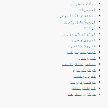
حالات حاضرہ
اسلامیات
سائنس و ٹکنالوجی
ایجوکیشن وکریر
سیاست
ایڈیٹر کی میز سے
تاریخ و سیر
تحریک وتنظیم
شخصیات وسوانح
شعروادب
عالمی منظر نامہ
فوٹو گیلری
کھیل و صحت
گوشۂ رضویات
الیکٹرانکس
میگزین الرضا