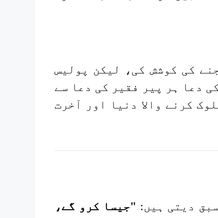
نے کی کوشش کی، لیکن پولیس
ی دعا ہر پیر فقیر کی دعا سے
وک کرنے والا دنیا اور آخرت
سبق دیتی ہیں:
"جیسا کرو گے،