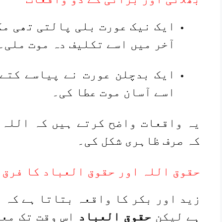
ایک نیک عورت بلی پالتی تھی مگ
آخر میں اسے تکلیف دہ موت ملی۔
ایک بدچلن عورت نے پیاسے کتے 
اسے آسان موت عطا کی۔
یہ واقعات واضح کرتے ہیں کہ اللہ 
کہ صرف ظاہری شکل کی۔
حقوق اللہ اور حقوق العباد کا فرق
زید اور بکر کا واقعہ بتاتا ہے کہ 
ہے لیکن
حقوق العباد
اس وقت تک معا