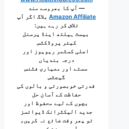
— آپ کا بھروسے مند
Amazon Affiliate
بلاگ اگر آپ
تلاش کر رہے ہیں:
بیسٹ ہیلتھ اینڈ پرسنل
کیئر پروڈکٹس
اصلی کسٹمر ریویوز اور
درجہ بندیاں
سستے اور معیاری فٹنس
گیجٹس
قدرتی خوبصورتی و بالوں کی
حفاظت کے آسان حل
بچوں کے لیے محفوظ اور
جدید الیکٹرانک ڈیوائسز
تو پھر وقت ضائع نہ کریں،