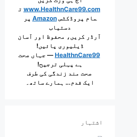
آج ہی وزٹ کریں
www.HealthnCare99.com
ت
مام پروڈکٹس
Amazon
پر
دستیاب
آرڈر کریں، محفوظ اور آسان
ڈیلیوری پائیں!
HealthnCare99
— جہاں صحت
ہے پہلی ترجیح!
صحت مند زندگی کی طرف
ایک قدم... ہمارے ساتھ۔
اشتہار