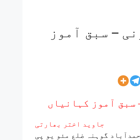
ی – سبق آموز
سبق آموز کہانیاں
جاوید اختر بھارتی
حمدآباد گوہنہ ضلع مئو یو پی