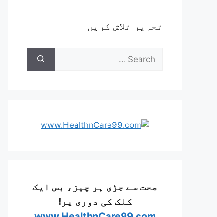
تحریر تلاش کریں
Search
for:
صحت سے جڑی ہر چیز، بس ایک
کلک کی دوری پر!
www.HealthnCare99.com