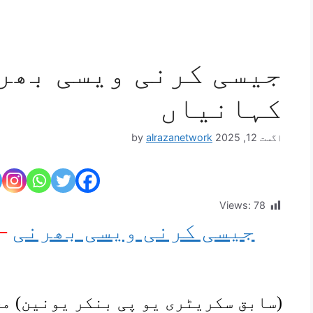
جیسی کرنی ویسی بھرن
کہانیاں
اگست 12, 2025
alrazanetwork
by
Views:
78
جیسی کرنی ویسی بھرنی
– 
(سابق سکریٹری یو پی بنکر یونین) م