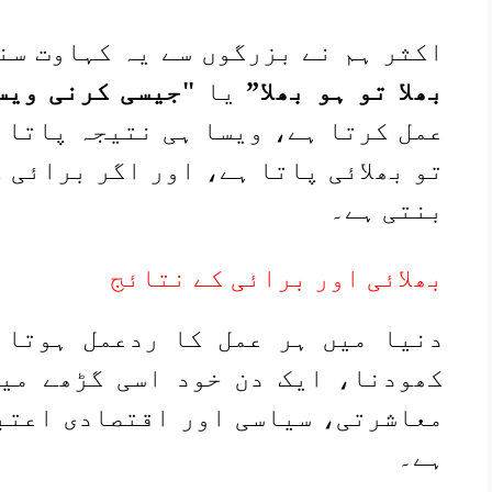
اکثر ہم نے بزرگوں سے یہ کہاوت سن
بھلا تو ہو بھلا”
یا
"جیسی کرنی ویس
عمل کرتا ہے، ویسا ہی نتیجہ پاتا ہ
تو بھلائی پاتا ہے، اور اگر برائی 
بنتی ہے۔
بھلائی اور برائی کے نتائج
دنیا میں ہر عمل کا ردعمل ہوتا 
کھودنا، ایک دن خود اسی گڑھے میں
معاشرتی، سیاسی اور اقتصادی اعتبا
ہے۔