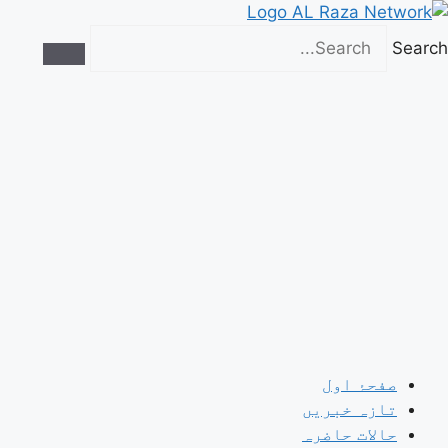
Ski
t
Search
conten
صفحۂ اول
تازہ خبریں
حالات حاضرہ