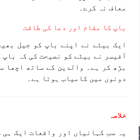
معاف نہ کرے۔
باپ کا مقام اور دعا کی طاقت
ایک بیٹے نے اپنے باپ کو جیل بھیج
آفیسر نے بیٹے کو نصیحت کی کہ باپ ک
بڑھ کر ہے۔ والدین کے ساتھ اچھا سل
دونوں میں کامیاب ہوتا ہے۔
خلاصہ
یہ سب کہانیاں اور واقعات ایک ہی 