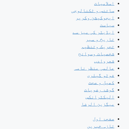
اسلامیات
سائنس و ٹکنالوجی
ایجوکیشن وکریر
سیاست
ایڈیٹر کی میز سے
تاریخ و سیر
تحریک وتنظیم
شخصیات وسوانح
شعروادب
عالمی منظر نامہ
فوٹو گیلری
کھیل و صحت
گوشۂ رضویات
الیکٹرانکس
میگزین الرضا
صفحۂ اول
تازہ خبریں