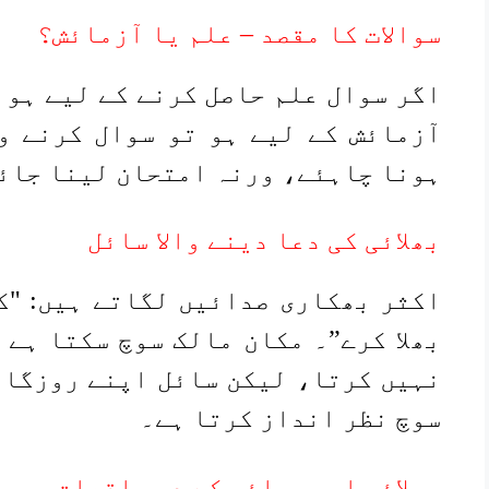
سوالات کا مقصد – علم یا آزمائش؟
اگر سوال علم حاصل کرنے کے لیے ہو 
آزمائش کے لیے ہو تو سوال کرنے و
ہونا چاہئے، ورنہ امتحان لینا جائ
بھلائی کی دعا دینے والا سائل
اکثر بھکاری صدائیں لگاتے ہیں: "کر
بھلا کرے”۔ مکان مالک سوچ سکتا ہے 
نہیں کرتا، لیکن سائل اپنے روزگار
سوچ نظر انداز کرتا ہے۔
بھلائی اور برائی کے دو واقعات