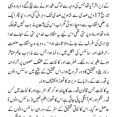
کے زیر اثر آیا تھا جس کی وجہ سے لوگ ملحد ہونے سے بچ گئے دوبارہ یہی
تاریخ 17ویں صدی سے بیسویں صدی تک دہرائی گئی اور دنیا پھر ایک
بار علمی انقلاب سے دوچار ہوئی مگر اب اس کی پشت پر مذہب نہیں تھا بلکہ
مادہ تھا اورمادہ پرستی تھی اس لیے یہ انقالاب خدا پرستی کے بجاے خدا
بیزاری کی طرف لے جانے والا ثابت ہوا ¬۔ دوبارہ یہ انقلاب صنعت
،حرفت اور سائنس کی شکل میں رونما ہوا جس سے مذاہب عالم متاثر
ہوئے بغیر نہ رہ سکے۔ فطرت اور کائنات کے مختلف حصوں پر آزادانہ
ریسرچ و تحقیق کا دور شروع ہوا ۔اس تحقیق کے نتیجے میں سائنس دانوں
پر قدرت کے راز ہائے سربستہ کا تھوڑا انکشاف ہوا۔
یہ کائنات جس قانون قدرت کا پابند ہو کر محو سفر ہے اور کائنات میں کس
قدر نظم اور ہم آہنگی پائی جاتی ہے اس کا تھوڑا علم انھیں (سائنس دانوں)
حاصل ہو گیا۔ اس کائناتی تحقیق کے سفر کے دوران سائنس دانوں کے