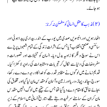
ہو جائے۔
(٢) مذہب کا عقل انسانی کو مطمئن نہ کرنا :
اٹھارہویں اور انیسویں صدی میں یورپ کے اندر بیداری پیدا ہوئی اور
سائنسی و صنعتی انقلاب آیا جس کے اثرات زندگی کے تمام شعبوں پر پڑے
اس نے سوچ و فکر کا زاویہ بدل دیا۔ انسان کو تخیلات اور تصورات و
مفروضات کی دنیا سے نکال کر تجربات و مشاہدات کی راہ پر لا کھڑا کیا ۔
قدیم زمانے میں لوگوں نے مظاہر قدرت کو خدا کا درجہ دے دے رکھا،
سورج ،چاند، پہاڑ ،دریا اور زمین و آسمان کومقدس مان لیا گیا اور مخلوق کی
بجائے خالق کا مقام دے دیا گیا تھا جس کے نتیجے میں لوگ انہیں مقدس
مان کر ان کے سامنے سر خمیدہ رہتے تھے، تاریخ انسانی میں اسلام کے زیر