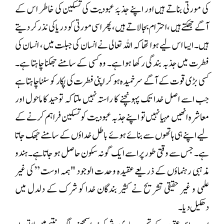
کی مورتی بناتے ہیں اور اپنے جذبۂ عبودیت کی تسکین کی خاطر اس کے
آگے جھکتے ہیں ،احترام بجا لاتے ہیں، پھر اسی مورتی کو دریا کی نذر کر دیتے
ہیں۔ ایسا اس لیے ہوا تھا کہ اللہ تعالی نے انسان کی جبلت میں، انسان کی
فطرت میں جذبہ بندگی رکھا ہوا ہے۔ وہ کسی کے سامنے جھکنا چاہتا ہے۔
کسی بڑی قوت کے آگے سرخمیدہ ہو کر اپنی فطرت کی پکار کو سننا چاہتا ہے
جب اسے اصل خدا تک پہونچنے کا راستہ نہیں ملتا کہ توحید کا ماحول اور
معاشرہ انھیں مہیا نہیں تو اپنے جذبہ عبودیت کو تسکین فراہم کرنے کے
لیے اپنے ہی ہاتھوں سے بنائے ہوئے باطل خداؤں کے سامنے جھک جاتا
ہے۔ جس سے وقتی طور پر اسے ایک گونہ سکون حاصل ہو جاتا ہے۔ ہندو
مذہبی رہنماؤں کے ذریعے عقیدہ وحدت الوجود "ہمہ اوست” کی غیر
علمی و غیر حقیقی تشریح نے کثیر بندگان خدا کو شرک کے دلدل میں
دھکیل دیا ۔