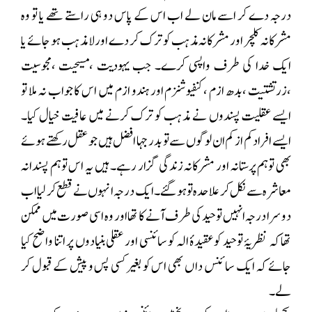
درجہ دے کر اسے مان لے اب اس کے پاس دو ہی راستے تھے یا تو وہ
مشرکانہ کلچر اور مشرکانہ مذہب کو ترک کر دے اور لامذہب ہو جائے یا
ایک خدا کی طرف واپسی کرے۔ جب یہودیت ،مسیحیت ،مجوسیت
،زرتشتیت ،بدھ ازم ،کنفیوشنزم اور ہندو ازم میں اس کا جواب نہ ملا تو
ایسے عقلیت پسندوں نے مذہب کو ترک کرنے میں عافیت خیال کیا۔
ایسے افراد کم از کم ان لوگوں سے تو بدرجہا افضل ہیں جو عقل رکھتے ہوئے
بھی توہم پرستانہ اور مشرکانہ زندگی گزار رہے۔ ہیں یہ اس توہم پسندانہ
معاشرہ سے نکل کر علاحدہ تو ہو گئے۔ ایک درجہ انہوں نے قطع کر لیا اب
دوسرا درجہ انہیں توحید کی طرف آنے کا تھا اور وہ اسی صورت میں ممکن
تھا کہ نظریۂ توحید کو عقیدۂ الہ کو سائنسی اور عقلی بنیادوں پر اتنا واضح کیا
جائے کہ ایک سائنس دا ں بھی اس کو بغیر کسی پس و پیش کے قبول کر
لے۔