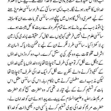
اب وہ اس عقیدہ کے تحت ہر مادی شے کو خدا سمجھنے لگے ۔ نتیجے میں لا تعداد
خداؤں کا ظہور ہونے لگا۔ جب ایسی سوسائٹی کے افراد سائنسی علوم پڑھنے
کے لیے عصری دانش گاہوں میں پہنچے اور سائنسی تجربات سے ان کا سابقہ
پڑا تو مذہب کے یہ بنائے ہوئے تمام گھروندے ریت کا محل ثابت ہوے۔
سائنسی علوم نے انہیں فرضی کہانیوں سے نکال کر حقیقت پسندی کی زمین
پر لا کھڑا کیا ۔ سائنسی طرز فکر نے ان کے لیے ناممکن بنا دیا کہ انسان جو
اشرف مخلوقات ہے وہ نیچر کی پرستش کرے۔ اب وہ کروڑوں خداؤں
کے جنگل سے نکل کر توحید کی طرف آنا چاہتا تھا یا دو خداؤں یا تین خداؤں
کے کنفیوژکرنے والے نظریہ سے نکل کر ایک خدا کی طرف آنا چاہتا تھا
لیکن مذہب اسے مطمئن کرنے میں ناکام رہا۔ اس کی سائنسی عقل اس
بات کو تسلیم کرنے کے لیے تیار نہ تھی کہ وہ حضرت مسیح کو جو حضرت
مریم عذرا علیہ و علیھا السلام کے پیٹ سے پیدا ہوئے ان کو خدا مان لے،
حضرت مریم کو خدا کی بیوی تسلیم کر لے یا کسی ان دیکھی ذات کو خدا کا