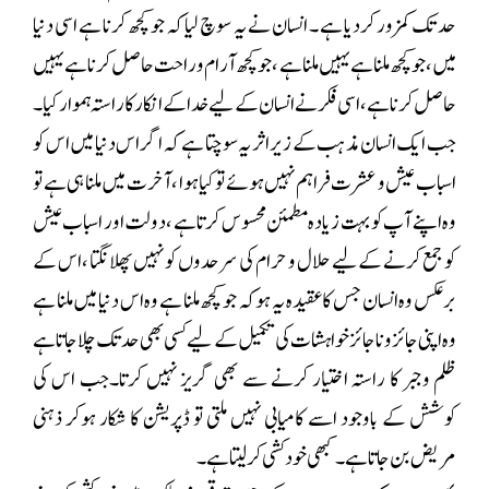
حد تک کمزور کردیا ہے ۔ انسان نے یہ سوچ لیا کہ جو کچھ کرنا ہے اسی دنیا
میں ، جو کچھ ملنا ہے یہیں ملنا ہے ،جو کچھ آرام و راحت حاصل کرنا ہے یہیں
حاصل کرنا ہے ،اسی فکر نے انسان کے لیے خدا کے انکار کا راستہ ہموار کیا۔
جب ایک انسان مذہب کے زیر اثر یہ سوچتا ہے کہ اگر اس دنیا میں اس کو
اسباب عیش و عشرت فراہم نہیں ہوئے توکیا ہوا ، آخرت میں ملنا ہی ہے تو
وہ اپنے آپ کو بہت زیادہ مطمئن محسوس کرتا ہے ، دولت اور اسباب عیش
کو جمع کرنے کےلیے حلال و حرام کی سرحدوں کو نہیں پھلانگتا ،اس کے
برعکس وہ انسان جس کا عقیدہ یہ ہو کہ جو کچھ ملنا ہے وہ اس دنیا میں ملنا ہے
وہ اپنی جائز و ناجائز خواہشات کی تکمیل کے لیے کسی بھی حد تک چلا جاتا ہے
ظلم وجبر کا راستہ اختیار کرنے سے بھی گریز نہیں کرتا۔جب اس کی
کوشش کے باوجود اسے کامیابی نہیں ملتی تو ڈپریشن کا شکار ہوکر ذہنی
مریض بن جاتاہے۔ کبھی خودکشی کرلیتا ہے ۔