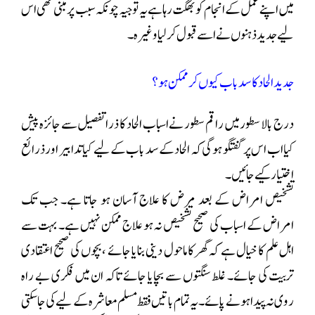
میں اپنے عمل کے انجام کو بھگت رہا ہے یہ توجیہ چونکہ سبب پر مبنی تھی اس
لیے جدید ذہنوں نے اسے قبول کر لیا وغیرہ۔
جدید الحاد کا سد باب کیوں کر ممکن ہو ؟
درج بالا سطور میں راقم سطور نے اسباب الحاد کا ذرا تفصیل سے جائزہ پیش
کیا اب اس پر گفتگو ہوگی کہ الحاد کے سد باب کے لیے کیا تدابیر اور ذرائع
اختیار کیے جائیں۔
تشخیص امراض کے بعد مرض کا علاج آسان ہو جاتا ہے۔ جب تک
امراض کے اسباب کی صحیح تشخیص نہ ہو علاج ممکن نہیں ہے۔ بہت سے
اہل علم کا خیال ہے کہ گھر کا ماحول دینی بنایا جائے ، بچوں کی صحیح اعتقادی
تربیت کی جائے۔ غلط سنگتوں سے بچایا جائے تاکہ ان میں فکری بے راہ
روی نہ پیدا ہونے پائے۔ یہ تمام باتیں فقط مسلم معاشرہ کے لیے کی جا سکتی