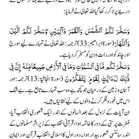
اثر ایسا ہو سکا کہ انہیں خالق اور معبود کے درجے سے ہٹا کر مخلوق کے
درجے پر لا کر رکھا گیا اللہ تعالی نے فرمایا:
وَسَخَّرَ لَكُمُ ٱلشَّمۡسَ وَٱلۡقَمَرَ دَآئِبَيۡنِۖ وَسَخَّرَ لَكُمُ ٱلَّيۡلَ
وَٱلنَّهَارَ
(سورۃ ابراھیم:33)
ترجمہ: اللہ تعالی نے تمہارے لیے سورج
اور چاند کو اور رات و دن کو مسخر کر دیا ہے۔
وَسَخَّرَ لَكُم مَّا فِى ٱلسَّمَٰوَٰتِ وَمَا فِى ٱلْأَرْضِ جَمِيعًا مِّنْهُ ۚ إِنَّ فِى
ذَٰلِكَ لَءَايَٰتٍۢ لِّقَوْمٍۢ يَتَفَكَّرُونَ
(سورۃ الجاثیۃ:13)
ترجمہ:اور
آسمان و زمین کے درمیان جو کچھ ہے وہ سب تمہارے تابع ہے۔ بے شک
اس میں غور و فکر کرنے والوں کے لیے نشانیاں ہیں۔
ان آیات کے نزول کے بعد انسانوں کے اندر ایک شعوری انقلاب آیا،
فطرت پرستی کے دور کا خاتمہ ہوا ،قرآنی انقلاب کے زیر اثر مسلمانوں کے
اندر سائنسی شعور بیدار ہوا ۔دور اول کا اسلامی انقلاب قرآن اور ایمان