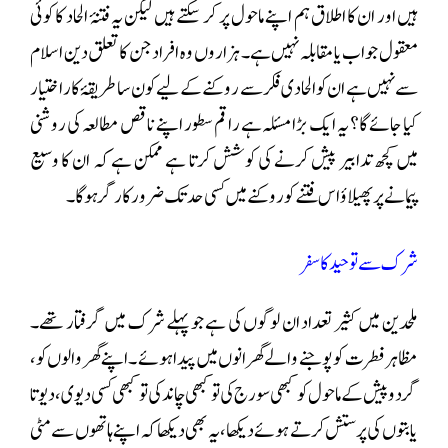
ہیں اور ان کا اطلاق ہم اپنے ماحول پر کر سکتے ہیں لیکن یہ فتنۂ الحاد کا کوئی
معقول جواب یا مقابلہ نہیں ہے۔ ہزاروں وہ افراد جن کا تعلق دین اسلام
سے نہیں ہے ان کو الحادی فکر سے روکنے کے لیے کون سا طریقۂ کار اختیار
کیا جائے گا؟ یہ ایک بڑا مسئلہ ہے راقم سطور اپنے ناقص مطالعہ کی روشنی
میں کچھ تدابیر پیش کرنے کی کوشش کرتا ہے ممکن ہے کہ ان کا وسیع
پیمانے پر پھیلاؤ اس فتنے کو روکنے میں کسی حد تک ضرور کارگر ہوگا۔
شرک سے توحید کا سفر
ملحدین میں کثیر تعداد ان لوگوں کی ہے جو پہلے شرک میں گرفتار تھے۔
مظاہر فطرت کو پوجنے والے گھرانوں میں پیدا ہوئے ۔اپنے گھر والوں کو،
گرد وپیش کے ماحول کو کبھی سورج کی تو کبھی چاند کی تو کبھی کسی دیوی، دیوتا
یا بتوں کی پرستش کرتے ہوئے دیکھا، یہ بھی دیکھا کہ اپنے ہاتھوں سے مٹی