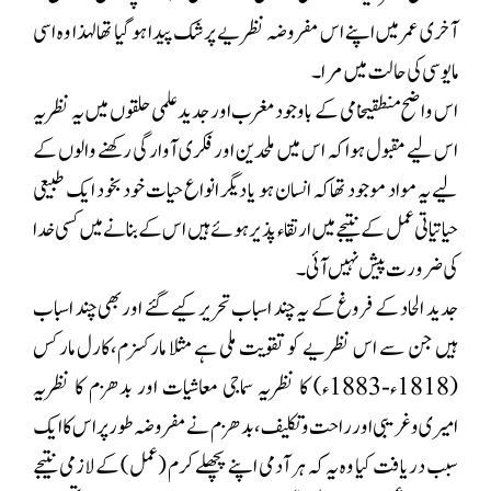
آخری عمر میں اپنے اس مفروضہ نظریے پر شک پیدا ہو گیا تھا لہذا وہ اسی
مایوسی کی حالت میں مرا ۔
اس واضح منطقیخامی کے باوجودمغرب اور جدید علمی حلقوں میں یہ نظریہ
اس لیے مقبول ہوا کہ اس میں ملحدین اور فکری آوارگی رکھنے والوں کے
لیے یہ مواد موجود تھاکہ انسان ہو یا دیگر انواع حیات خود بخود ایک طبیعی
حیاتیاتی عمل کے نتیجے میں ارتقاء پذیر ہوئے ہیں اس کے بنانے میں کسی خدا
کی ضرورت پیش نہیں آئی ۔
جدید الحاد کے فروغ کے یہ چند اسباب تحریر کیے گئے اوربھی چند اسباب
ہیں جن سے اس نظریے کو تقویت ملی ہے مثلا مارکسزم،کارل مارکس
(1818ء-1883ء) کا نظریہ سماجی معاشیات اور بدھزم کا نظریہ
امیری و غریبی اور راحت و تکلیف، بدھزم نے مفروضہ طور پر اس کا ایک
سبب دریافت کیا وہ یہ کہ ہر آدمی اپنے پچھلے کرم (عمل) کے لازمی نتیجے