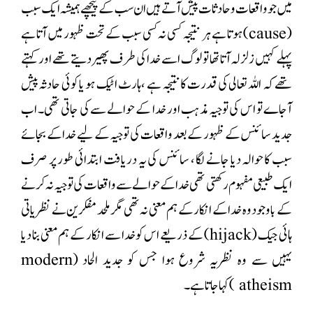
میں جو واقعات و حادثات پیش آتے ہیں ان سب کے پیچھے ہمیشہ ایک سبب
(cause) ہوتا ہے ہر نتیجہ کسی نہ کسی سبب کے تحت ظہور میں آتا ہے
پہلے کہیں زلزلہ آتا تھا تو لوگ اسے خدا کی طرف پھیر دیتے تھے اور کہتے
تھے کہ اللہ تعالی کی قدرت کانتیجہ ہے ،ہارٹ اٹیک ہو یا کوئی حادثہ پیش
آجاے تو اس کی توجیہ مذہب اور خدا کے حوالے سے کی جاتی تھی۔ اب
جدید سائنس کے ظہور کے بعد واقعات کی توجیہ کے لیے خدا کے بجائے
سبب کا حوالہ دیا جانے لگا ، سائنس کی یہ دریافت ابتدائی طور پر صرف
ایک طبیعی مفہوم رکھتی تھی خدا کے حوالے سے واقعات کی توجیہ نہ کرنے
کے باوجود وہ خدا کے انکار کے ہم معنی نہ تھی مگر ملحد مفکرین نے نظریاتی
ہائی جیک ( hijack) کے ذریعے اس کو خدا سے انکار کے ہم معنی بنا دیا
یہیں سے وہ نظریہ شروع ہوا جس کو جدید الحاد (modern
atheism ) کہا جاتا ہے۔