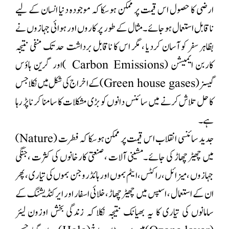
ارضی کا حصول اس قیمت پر ممکن ہوسکا کہ موجودہ دنیا انسان کے لیے
ناقابل استعمال ہوجائے ۔مثال کے طور پر کاروں اور ہوائی جہازوں نے
بظاہر سفر کو آسان کردیا ، مگر اس کا ناقابل برداشت حد تک منفی نتیجہ
کاربن ایمیشن (Carbon Emissions )اور گرین ہاؤس
گیسز (Green house gases) کےاخراج کی شکل میں نکلا جس
کا حل تلاش کرنے میں سائنس دانوں کو بڑی مشکلات کا سامنا کر نا پڑ رہا
ہے۔
جدید سائنسی انقلاب اس قیمت پر ممکن ہوسکا کہ فطرت (Nature)
میں چھیڑ چھاڑ کی جائے ۔مشینی آلات ، صنعتی کارخانوں کی کثرت ،جنگی
جہازوں ،میزائل،راکٹس،ایٹم بموں اور ہائڈروجن بموں کی تیاری ،پھر
ان کے استعمال ، اسپس میں چھیڑچھاڑ،خلائی اسفار اور ایرکنڈیشنگ کے
سامانوں کی تیاری کا یہ بھیانک نتیجہ نکلا کہ زندگی بخش اوزون لیئر