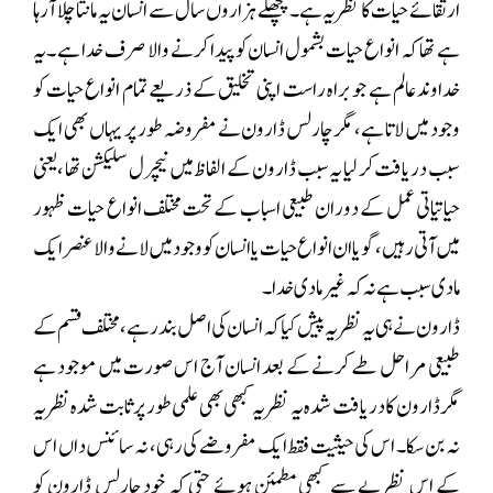
ارتقائے حیات کا نظریہ ہے۔پچھلے ہزاروں سال سے انسان یہ مانتا چلا آرہا
ہے تھا کہ انواع حیات بشمول انسان کو پیدا کرنے والا صرف خدا ہے ۔یہ
خداوند عالم ہے جو براہ راست اپنی تخلیق کے ذریعے تمام انواع حیات کو
وجود میں لاتا ہے، مگر چارلس ڈارون نے مفروضہ طور پر یہاں بھی ایک
سبب دریافت کر لیا یہ سبب ڈارون کے الفاظ میں نیچرل سلیکشن تھا ،یعنی
حیاتیاتی عمل کے دوران طبیعی اسباب کے تحت مختلف انواع حیات ظہور
میں آتی رہیں، گویا ان انواع حیات یا انسان کو وجود میں لانے والا عنصر ایک
مادی سبب ہے نہ کہ غیر مادی خدا ۔
ڈارون نے ہی یہ نظریہ پیش کیا کہ انسان کی اصل بندر ہے، مختلف قسم کے
طبیعی مراحل طے کرنے کے بعد انسان آج اس صورت میں موجود ہے
مگر ڈارون کا دریافت شدہ یہ نظریہ کبھی بھی علمی طور پر ثابت شدہ نظریہ
نہ بن سکا۔ اس کی حیثیت فقط ایک مفروضے کی رہی، نہ سائنس داں اس
کے اس نظریے سے کبھی مطمئن ہوئے حتی کہ خود چارلس ڈارون کو