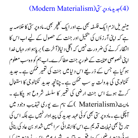
(4)جدید مادہ پرستی (Modern Materialism)
میٹیریل ازم ایک فلسفہ بھی ہے اور ایک کلچر بھی۔ مادہ پرستی کا خلاصہ یہ
ہے کہ اپنی آرزؤں کی تکمیل اور جنت کے حصول کے لیے اب اس کا
انتظار کرنے کی ضرورت نہیں کہ اگلی دنیا(آخرت) برپا ہو اور وہاں خدا
اپنی خصوصی عنایت کے طور پر جنت عطا کرے ۔ اب ہم کو وہ سب معلوم
ہوگیا ہے جس کے ذریعے اس دنیا میں جنت کی تعمیر ممکن ہے ۔ جدید
ٹکنالوجی کی بدولت یہ سب ممکن ہے ۔چنانچہ جدید ٹکنالوجی کا استعمال
کرتے ہوئے اس جنت ارضی کی تعمیر کا سلسلہ شروع ہو چکاہے ۔
مادیت(Materialism )کے نام سے پوری تہذیب وجود میں
آچکی ہے ۔ مادہ پرستی بھی کوئی عہد جدید کی پیداوار نہیں ہے بلکہ اس کی
تاریخ بھی نہایت قدیم ہے اس کا ابتدائی سرا ہمیں شداد بن عاد کی بنائی
ہوئی جنت ارضی کے واقعے سے ملتا ہے ۔شہر ارم میں اس نے جنت تیار کیا