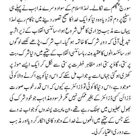
سورج پچھم سے نکالے۔ لہذا اسلام کے سوا دوسرے مذاہب نے پہلے ہی
اسٹیج پر دم توڑ دیا وہ دنیا کو ایک خدا کا صحیح تصور دینے میں ناکام رہے لہذا
یہاں سے مذہب بیزاری کا عمل شروع ہوا، سائنسی انقلاب کے زیر اثر یہ
تبدیلی آئی کہ دورِ شرک کا خاتمہ ہو گیا۔ اب شرک، پڑھے لکھے لوگوں
اور سائنسدانوں کا عقیدہ نہ رہا سائنسی انقلاب کے نتیجے میں دنیا شرک، بت
پرستی، گاؤ پرستی اور مظاہر فطرت پرستی سے نکل کر ایک ایسے موڑ پر
کھڑی ہوگئی جہاں اسے یہ جواب مل سکے کہ اس دنیا کو پیدا کرنے والا کوئی
موجود ہے، اس دنیا کا کوئی تو ڈزائنر ہے کیوں کہ اس قدر خوب صورت
ڈزائن کسی ڈزائنر کے بغیر ممکن نہیں مگر فرسودہ مذاہب جو خود شرک کی
بھول بھلیوں میں بھٹک رہے تھے، ان مادیت پسندوں کو جواب نہ دے
سکے جس کے نتیجے میں انھوں نے خدا کے وجود کا ہی انکار کر دیا اور مذہب
سے دوری اختیار کر لی۔