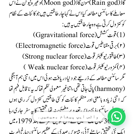
گاڈ (Rain god)مون گاڈ(Moon god) وغیرہ نیوٹن نے اس
معاملے کا سائنسی مطالعہ کیا اس نے کہا چار طاقتیں ہیں جو کائنات کے نظام
کو کنٹرول کرتی ہے وہ چار طاقتیں یہ ہیں:
(1) قوت کشش(Ggravitational force)
(۲) برقی ‌مقناطیس قوت(Electromagnetic force)
(۳) طاقتور نیو کلیئر قوت(Strong nuclear force)
(۴) کمزور نیوکلیئرقوت ( Weak nuclear force )
مگر سائنسی مطالعہ کے ذریعے جو دنیا دریافت ہوئی اس میں اتنی ہم آہنگی
(harmony) پائی جاتی تھی ،اتنا غیر معمولی نظم تھا کہ یہ ناقابل فہم تھا
کہ اتنی زیادہ بامعنی اور منظم کائنات کو کئی طاقتیں کنٹرول کر رہی ہوں
،اس لیے سائنسی ذہن اس تعدد پر مطمئن نہ تھا تحقیق کا یہ سفر جاری رہا
واٹس ایپ پیغام بھیجیں۔
تقریبا 300 سال تک تحقیق کے اس طویل سفر کے بعد 1979ء میں
ایک نئی تحقیق سامنے آئی، بیسویں صدی کے عظیم سائنسی دماغ البرٹ