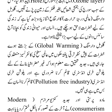
(Ozone layer) میں بہت بڑا سوراخ (Hole) پیدا ہوگیا ، جس
کے سبب سورج کی بنفشی شعائیں بغیر فلٹر کے زمین پر پڑنے لگیں۔ گلوبل
وارمنگ (عالمی درجۂ حرارت) کا ارتفاع اتنا زیادہ بڑھ گیا ہے کہ زندگی
کے لیے خطرات لاحق ہوچکے ہیں ۔ انسان اور حیوانی زندگی کو بچانا آج
سائنس دانوں کے لیے سب بڑا چیلنج بناہوا ہے ۔
گلوبل وارمنگ ( Global Warming) کے بڑھتے ہوے
خطرات کے پیش نظر ترقی یافتہ ملکوں میں عالمی سطح کی کانفرنسیز منعقد کی
جارہی ہیں ۔ جدید تحقیق سے معلوم ہوا کہ غیر مضر اشیا بنانے کےلئے
پلوشن فری انڈسٹری قائم کرنا ضروری ہے اور پلوشن فری
انڈسٹری(Pollution free industry) قائم کرنا انسان کے
بس میں ہے ہی نہیں ۔
مادہ پرستی اور جدید کنزیومرازم ( Modern
consumerism) نے آخرت کے تصور کو بالکل ختم کردیا یا بہت