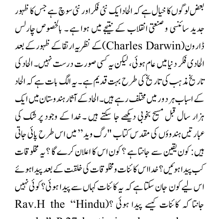
بعض لوگوں کا خیال ہے کہ الحاد ایک نئی فکر اور نئی سوچ ہے جس کا ظہور
جدید سائنسی و صنعتی انقلاب کے نتیجے میں ہوا ہے ۔ بالخصوص چارلس
ڈارون(Charles Darwin) کے نظریہ ارتقا کے ظہور کے بعد
الحادی فکر دنیا میں عام ہوئی، لیکن یہ کسی صورت درست نہیں۔ الحاد کی
تاریخ مذہب کی تاریخ کی طرح بہت قدیم ہے ۔ یہ الگ بات ہے کہ الحاد
کے اسباب ہر دور میں مختلف رہے ہیں۔ الحاد کے آثار ہندوستان میں ایک
ہزار سال قبل مسیح بخوبی دیکھے جا سکتے ہیں ۔ خدا کے وجود پر شک کی
عبارتیں ہندوؤں کی مقدس کتاب "رگ وید” میں اس طرح پائی جاتی
ہیں: کون یقین سے جانتا ہے ؟ کون اس کا اعلان کرے گا ؟ یہ مخلوقات
کب پیدا ہوئیں ؟ خدا اس کائنات و مخلوقات کی خلقت کے بعد پیدا ہوئے
اس لیے کون جان سکتا ہے کہ یہ کائنات کہاں سے پیدا ہوئی؟ کوئی نہیں
جانتا کہ کائنات کیسے پیدا ہوئی ؟(Rav.H the “Hindu