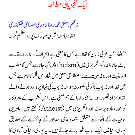
ایک تجزیاتی مطالعہ
از قلم:
مفتی محمد رضا قادری مصباحی نقشبندی
استاذ جامعہ اشرفیہ مبارک پور، اعظم گڑھ
” الحاد” یہ عربی زبان کا لفظ ہے جس کا معنی ہے انحراف کرنا ، راستے سے
ہٹ جانا ،الحاد کو انگریزی میں (Atheism) کہا جاتا ہے جس کا مطلب
لا دینیت اورلامذہبیت ہے۔ اصطلاحی معنی میں الحاد اس فکر کا نام ہے جس
میں خدا اور مذہب کا کوئی تصور نہ ہو، نہ مذہب کی بنیاد پروارد ہونے والے
جزا وسزا کا تصور ہو۔ یہ انکار خدا کے ہم معنی ہے۔ اس نظریے کے پیروکار
کو ملحد ، مادہ پرست اور انگریزی میں (Atheist) کہتے ہیں۔ ماہرین
سماجیات کے الحاد سے متعلق متعدد عالمی مطالعہ کے جائزے کے مطابق
پوری دنیا میں ایک ارب ملحد پائے جاتے ہیں ۔ یہ پوری دنیا کی آبادی کا