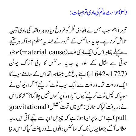
( ۳)حوادث عالم کی مادی توجیہات:
تیسرا اہم سبب جس نے الحادی فکر کو فروغ دیا وہ ہر واقعہ کی مادی توجیہ
تلاش کرنا ہے۔ جدید سائنس کے ظہور کے بعد یہ معلوم ہوا کہ ہر نتیجے
سے پہلے بظاہر اس کی ایک مادی علت ( material cause) موجود
ہوتی ہے مثال کے طور پر جدید سائنس کا بانی آئزک نیوٹن
(1727ء-1642ء) اپنے باغ میں بیٹھا ہوا تھا اس کے سامنے سیب کا
ایک درخت تھا۔ درخت سے ایک سیب ٹوٹ کر نیچے آ گرا ، نیوٹن نے
سوچا کہ پھل ٹوٹ کر نیچے کیوں آیا،وہ اوپر کیوں نہیں چلا گیا؟ آخر کار اس
نے دریافت کیا کہ ہماری زمین میں قوت کشش ( gravitational
pull) ہے اس بنا پر ایسا ہوتا ہے کہ چیزیں اوپر سے نیچے آتی ہیں ۔یہ
مطالعہ آگے بڑھا یہاں تک کہ سائنس دانوں نے دریافت کیاکہ اس دنیا