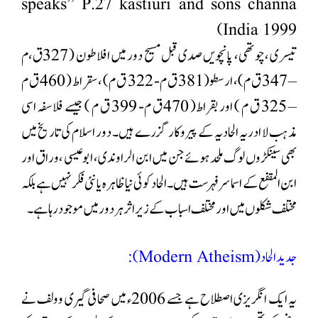
speaks” P.27 kastiuri and sons channa
India 1999)
تیسری ،چوتھی، پانچویں صدی قبل مسیح دور میں افلاطون ( 327ق،م
– 347 ق م)، ارسطو(381 ق م- 322 ق م) ،سقراط ( 460 ق م
– 325 ق م ) اور بقراط( 470 ق م- 399 ق م ) جیسے فلاسفہ اسی
مذہب لا ادریہ الحادیہ کے پیروکار گزرے ہیں۔ دور اسلام کی تاریخ میں
بھی سینکڑوں لوگ ملحد ہوئے جن میں ابن الراوندی ، ابو عیسی ، وراق اور
ابن المقفع کے اسما سر فہرست ہیں ۔ الحاد کوئی نیا ظاہرہ یا نئی فکر نہیں ہے بلکہ
مختلف شکلوں میں اور مختلف اسباب کے زیر اثر ہر دور میں موجود رہا ہے۔
جدید الحاد (Modern Atheism):
یہ ایک انگریزی اصطلاح ہے جسے 2006ء میں صحافی گیری وولف نے