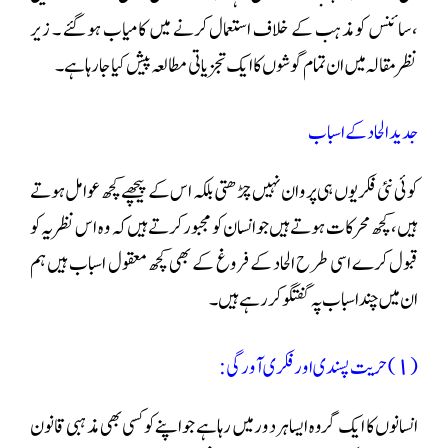
،سائنس کو مذہب کے خلاف استعمال کرنے میں کامیاب ہو گئے ۔ زیر
نظر مقالہ میں ان تمام گوشوں کا ایک تجزیاتی مطالعہ پیش کیا جا رہا ہے۔
جدید الحاد کے اسباب
کوئی نئی فکر یوں ہی پروان نہیں چڑھتی بلکہ اس کے پیچھے کچھ عوامل ہوتے
ہیں، کچھ محرکات ہوتے ہیں جو انسان کو مجبور کرتے ہیں کہ وہ اس نظریہ کو
قبول کرے اسی طرح الحاد کے فروغ کے بھی کچھ معقول اسباب ہیں ہم
ان میں چند اسباب پہ گفتگو کر رہے ہیں۔
(١)حریت پسندی اور فکری آورگی:
انسانوں کا ایک گروہ ایسا ہردور میں رہا ہے جو اپنے کو کسی بھی مذہبی قانون