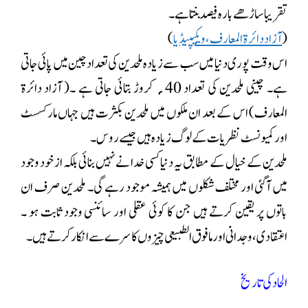
تقریبا ساڑھے بارہ فیصد بنتا ہے۔
(
آزاد دائرۃ المعارف ، ویکیپیڈیا
)
اس وقت پوری دنیا میں سب سے زیادہ ملحدین کی تعداد چین میں پائی جاتی
ہے۔ چینی ملحدین کی تعداد 40؍ کروڑ بتائی جاتی ہے ۔( آزاد دائرۃ
المعارف) اس کے بعد ان ملکوں میں ملحدین بکثرت ہیں جہاں مارکسسٹ
اور کمیونسٹ نظریات کے لوگ زیادہ ہیں جیسے روس۔
ملحدین کے خیال کے مطابق یہ دنیا کسی خدا نے نہیں بنائی بلکہ از خود وجود
میں آگئی اور مختلف شکلوں میں ہمیشہ موجود رہے گی۔ ملحدین صرف ان
باتوں پر یقین کرتے ہیں جن کا کوئی عقلی اور سائنسی وجود ثابت ہو ۔
اعتقادی، وجدانی اور ما فوق الطبیعی چیزوں کا سرے سے انکار کرتے ہیں۔
الحاد کی تاریخ