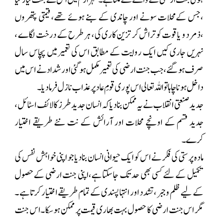
،جس کےمحلات سونے اور چاندی کے بنے ہوئے تھے، قیمتی پتھروں
،ذمرد و یاقوت کو تراش کر تزین کاری کی، ہر طرح کے درخت لگاے ،
نہریں جاری کیں ایک روایت کے مطابق اس کی تعمیر میں پچاس سال
صرف ہو گئے، جب جنت ارضی کی تعمیر مکمل ہو گئی اور شداد نے اس میں
داخل ہونا چاہا تو اللہ تعالی اس پوری قومِ عاد پر عذاب نازل فرما دیا۔
جدید صنعتی انقلاب نے یہ ممکن بنادیا کہ انسان جدید طرز کا لائف اسٹائل ،
جدید قسم کے اونچے محلات اور آرائش کے نت نئے طریقے اختیار
کرے۔
مادہ پرستی کی فکر نے اس کو ایک حیوانی انسان بنادیا جو اپنی خواہش نفس کی
تکمیل کے لئے کسی بھی حد تک جاسکتا ہے،اپنی جنت ارضی کےحصول
کے لیے ظلم وجبر ،تشدد اور انتہا پسندی کے تمام طریقے اختیار کرتا ہے ۔
مگر اس جنت ارضی کا حصول بہت بھاری قیمت پر ممکن ہوسکا ۔ اس جنت