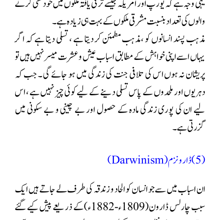
یہی وجہ ہے کہ یورپ اور امریکہ جیسے ترقی یافتہ ملکوں میں خودکشی کرنے
والوں کی تعداد بنسبت مشرقی ملکوں کے بہت ہی زیادہ ہے ۔
مذہب پسند انسانوں کو ،مذہب مطمئن کر دیتا ہے ، تسلی دیتا ہے کہ اگر
یہاں اسے اپنی خواہش کے مطابق اسباب عیش و عشرت میسر نہیں ہیں تو
پریشان نہ ہوں اس کی تلافی جنت کی زندگی میں ہو جائے گی ۔ جب کہ
دہریوں اور ملحدوں کے پاس تسلی دینے کے لیے کوئی چیز نہیں ہے ، اس
لیے ان کی پوری زندگی مادہ کے حصول اور بے چینی و بے سکونی میں
گزرتی ہے۔
(5) ڈارونزم (Darwinism)
ان اسباب میں سے جو انسان کو الحاد و زندقہ کی طرف لے جاتے ہیں ایک
سبب چارلس ڈارون(1809ء-1882ء)کے ذریعے پیش کیے گئے