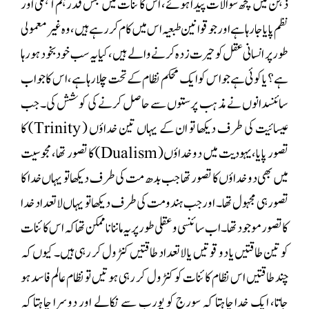
ذہن میں کچھ سوالات پیدا ہوئے، اس کائنات میں جس قدر ہم آہنگی اور
نظم پایا جا رہا ہے اور جو قوانین طبعیہ اس میں کام کر رہے ہیں، وہ غیر معمولی
طور پر انسانی عقل کو حیرت زدہ کرنے والے ہیں، کیا یہ سب خود بخود ہو رہا
ہے؟ یا کوئی ہے جو اس کو ایک محکم نظام کے تحت چلا رہا ہے، اس کا جواب
سائنسدانوں نے مذہب پرستوں سے حاصل کرنے کی کوشش کی۔ جب
عیسائیت کی طرف دیکھا تو ان کے یہاں تین خداؤں ( Trinity) کا
تصور پایا، یہودیت میں دو خداؤں ( Dualism) کا تصور تھا، مجوسیت
میں بھی دو خداؤں کا تصور تھا جب بدھ مت کی طرف دیکھا تو یہاں خدا کا
تصور ہی مجہول تھا۔ اور جب ہندو مت کی طرف دیکھا تو یہاں لاتعداد خدا
کا تصور موجود تھا۔ اب سائنسی و عقلی طور پر یہ ماننا نا ممکن تھا کہ اس کائنات
کو تین طاقتیں یا دو قوتیں یا لا تعداد طاقتیں کنٹرول کر رہی ہیں۔ کیوں کہ
چند طاقتیں اس نظام کائنات کو کنٹرول کر رہی ہوتیں تو نظام عالم فاسد ہو
جاتا، ایک خدا چاہتا کہ سورج کو پورب سے نکالے اور دوسرا چاہتا کہ