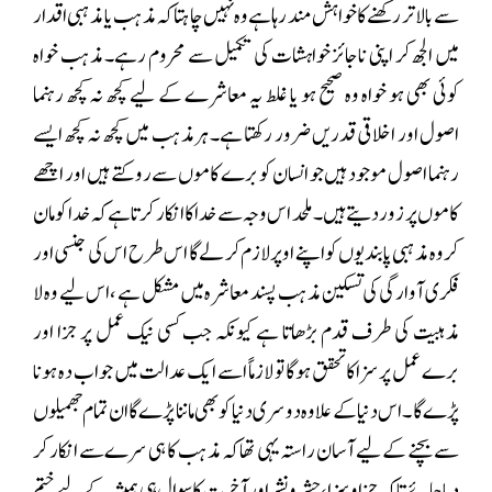
سے بالاتر رکھنے کا خواہش مند رہا ہے وہ نہیں چاہتا کہ مذہب یا مذہبی اقدار
میں الجھ کر اپنی ناجائز خواہشات کی تکمیل سے محروم رہے۔ مذہب خواہ
کوئی بھی ہو خواہ وہ صحیح ہو یا غلط یہ معاشرے کے لیے کچھ نہ کچھ رہنما
اصول اور اخلاقی قدریں ضرور رکھتا ہے۔ ہرمذہب میں کچھ نہ کچھ ایسے
رہنما اصول موجود ہیں جو انسان کو برے کاموں سے روکتے ہیں اور اچھے
کاموں پر زور دیتے ہیں۔ ملحد اس وجہ سے خدا کا انکار کرتا ہے کہ خدا کو مان
کر وہ مذہبی پابندیوں کو اپنے اوپر لازم کر لے گا اس طرح اس کی جنسی اور
فکری آوارگی کی تسکین مذہب پسند معاشرہ میں مشکل ہے ،اس لیے وہ لا
مذہبیت کی طرف قدم بڑھاتا ہے کیونکہ جب کسی نیک عمل پر جزا اور
برے عمل پر سزا کا تحقق ہوگا تو لازماً اسے ایک عدالت میں جواب دہ ہونا
پڑے گا ۔اس دنیا کے علاوہ دوسری دنیا کو بھی ماننا پڑے گا ان تمام جھمیلوں
سے بچنے کے لیے آسان راستہ یہی تھا کہ مذہب کا ہی سرے سے انکار کر
دیا جائے تاکہ جزا و سزا، حشر و نشراور آخرت کا سوال ہی ہمیشہ کے لیے ختم