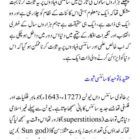
پچھلے ہزاروں سالوں کی تاریخ میں سائنسی بنیادوں پر یہ ثابت کرنا بہت
مشکل تھا کہ ایک نامعلوم ہستی اس کائنات کے نظام کو چلا رہی ہے اور وہ
ایک ہی ذات ہے، ایک ہی حقیقت ہے تاہم ہزاروں سال کے فطری
انقلاب اور تغیرات افکار کے نتیجے میں دنیا اس دور میں داخل ہو چکی ہے
کہ اب خالص علمی اور سائنسی بنیادوں پر یہ ثابت کرنا ممکن ہو گیا کہ اس
دنیا کو ڈیزائن کرنے والی ذات ایک ہے۔
عقیدۂ توحید کا سائنسی ثبوت
برطانوی سائنس داں نیوٹن (1727ء-1643ء)جو ماہر فلکیات اور
فلسفی تھا جسے جدید سائنس کا بانی سمجھا جاتا ہے۔ نیوٹن سے پہلے غیر اسلامی
دنیا میں توہمات (superstitions) کازور تھا اس وقت یہ سمجھ لیا گیا
تھا کہ خداؤں کی تعداد بہت زیادہ ہے مثلا :سن گاڈ(Sun god ) رین