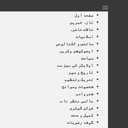
صفحۂ اول
تازہ خبریں
حالات حاضرہ
اسلامیات
سائنس و ٹکنالوجی
ایجوکیشن وکریر
سیاست
ایڈیٹر کی میز سے
تاریخ و سیر
تحریک وتنظیم
شخصیات وسوانح
شعروادب
عالمی منظر نامہ
فوٹو گیلری
کھیل و صحت
گوشۂ رضویات