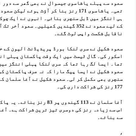
سعود سے پہلے یاشاسوی جیسوال نے بھی گھر سے دور 
تھی۔ یاشاسوی 171 رنز بنا کر آؤٹ ہوئے ل
ہی اننگز میں ڈبل سنچری بنائی۔ انہوں نے ایک چوکے
ناقابل شکست واپس لوٹ گئے۔
سعود شکیل نے سری لنکا بورڈ پریذیڈنٹ الیون کے خل
تھا۔ ایسا لگ رہا تھا کہ سری لنکا پہلی اننگز میں
سعود شکیل نے ایسا پیگ مارا کہ نہ صرف پاکستان کو 
177 رنز کی شراکت داری کی۔
سے بنائے۔
،