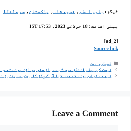
ٹیگز:
بابر اعظم
،
نسیم شاہ
،
پاکستان
،
سری لنکا
پہلی اشاعت:
18 جولائی 2023، 17:53 IST
[ad_2]
Source link
کھیل و صحت
ٹیسٹ کی پہلی اننگز میں 6 بلے باز صفر پر آؤٹ ہوئے تھے، اس کے باوجود ٹیم 365 رنز تک پہنچ چکی تھی۔
ٹیم سے ڈراپ ہونے کے بعد کہا 3 بگ وِگز کا بیٹ، سلیکٹرز نے منہ پھیر لیا، واپسی بہت مشکل!
Leave a Comment