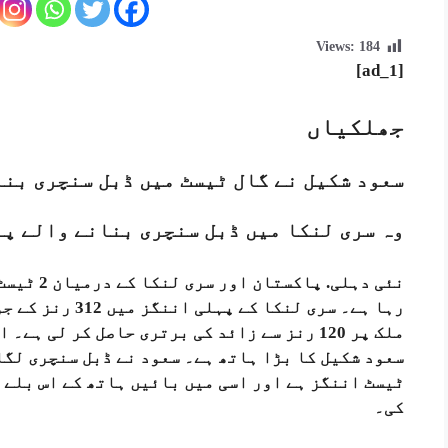
Views:
184
[ad_1]
جھلکیاں
سعود شکیل نے گال ٹیسٹ میں ڈبل سنچری بن
وہ سری لنکا میں ڈبل سنچری بنانے والے پ
نئی دہلی.
پاکستان ا
رہا ہے۔ سری لنکا
ملک پر 120 رنز سے زائد کی برتری حاصل کر لی 
سعود شکیل کا بڑا ہاتھ ہے۔ سعود نے ڈبل سنچری لگا
ٹیسٹ اننگز ہے اور اسی میں بائیں ہاتھ کے اس بلے 
کی۔