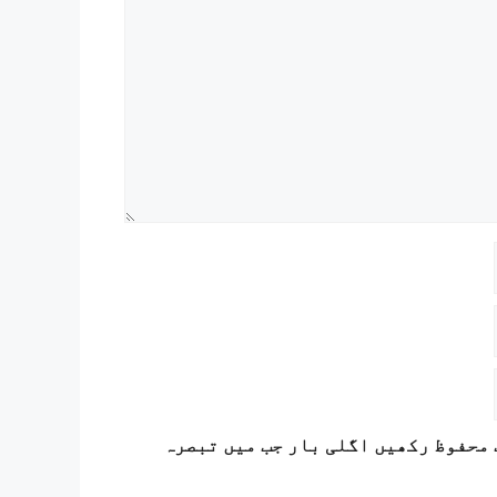
 محفوظ رکھیں اگلی بار جب میں تبصرہ