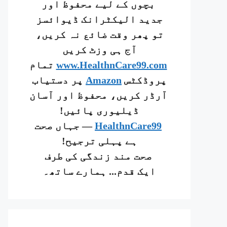
بچوں کے لیے محفوظ اور
جدید الیکٹرانک ڈیوائسز
تو پھر وقت ضائع نہ کریں،
آج ہی وزٹ کریں
www.HealthnCare99.com
تمام
پروڈکٹس
Amazon
پر دستیاب
آرڈر کریں، محفوظ اور آسان
ڈیلیوری پائیں!
HealthnCare99
— جہاں صحت
ہے پہلی ترجیح!
صحت مند زندگی کی طرف
ایک قدم... ہمارے ساتھ۔