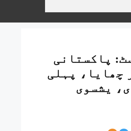
ابلہ SL ٹیسٹ: پاکستانی
 چھایا، پہلی
ی، یشسوی