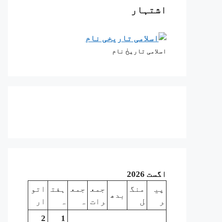
اشتہار
اسلامی تاریخٰ نام
اگست 2026
پی
منگ
جمع
جمع
ہفت
اتو
بدھ
ر
ل
رات
ہ
ہ
ار
2
1