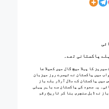
ائی
ہلے پاکستانی تھے۔
ور سری لنکا کے درمیان 2 ٹیسٹ سیریز کا پہلا میچ گال میں کھیلا جا
 کے پہلی اننگز میں 312 رنز کے جواب میں پاکستان نے تیسرے روز میزبان
ہے۔ اس میں پاکستان کے مڈل آرڈر بلے باز
ئی۔ یہ سعود کی پاکستان سے باہر پہلی
باز نے ڈبل سنچری بنا کر تاریخ رقم