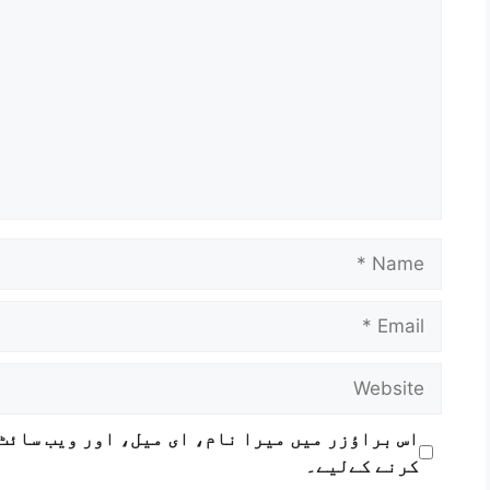
اس براؤزر میں میرا نام، ای میل، اور ویب سائٹ
کرنے کےلیے۔