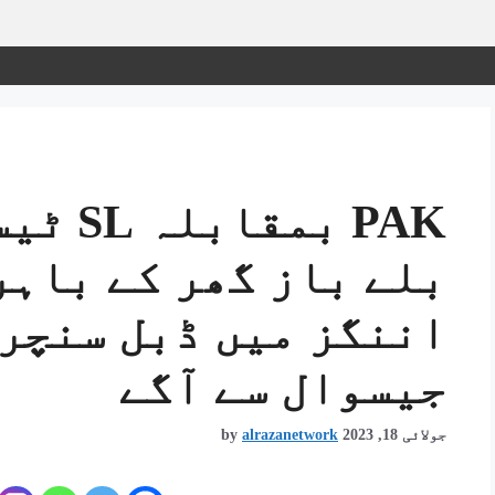
PAK بمق
بلے باز گھر کے باہر
اننگز میں ڈبل سنچر
جیسوال سے آگے
جولائی 18, 2023
alrazanetwork
by