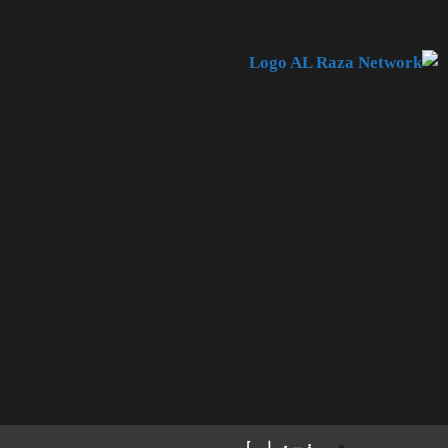
صفحۂ اول