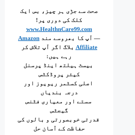
صحت سے جڑی ہر چیز، بس ایک
کلک کی دوری پر!
www.HealthnCare99.com
— آپ کا بھروسے مند
Amazon
Affiliate
بلاگ اگر آپ تلاش کر
رہے ہیں:
بیسٹ ہیلتھ اینڈ پرسنل
کیئر پروڈکٹس
اصلی کسٹمر ریویوز اور
درجہ بندیاں
سستے اور معیاری فٹنس
گیجٹس
قدرتی خوبصورتی و بالوں کی
حفاظت کے آسان حل