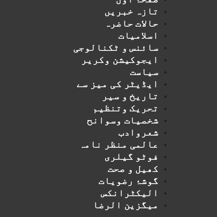
تازہ خبریں
حالات حاضرہ
اسلامیات
سائنس و ٹکنالوجی
ایجوکیشن وکریر
سیاست
ایڈیٹر کی میز سے
تاریخ و سیر
تحریک وتنظیم
شخصیات وسوانح
شعروادب
عالمی منظر نامہ
فوٹو گیلری
کھیل و صحت
گوشۂ رضویات
الیکٹرانکس
میگزین الرضا