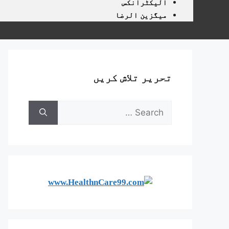
الیکٹرانکس
میگزین الرضا
تحریر تلاش کریں