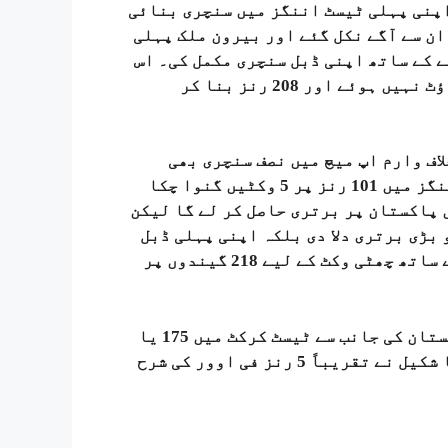
اپنی پہلی ٹیسٹ اننگز میں سنچری بنائی
یکن سعود ان سے آگے نکل گئے اور بیرون ملک پہلی
 کے ساتھ اپنی ڈبل سنچری مکمل کی۔ اس
کے لیے سعود نے 352 گیندیں کھیلیں۔ سعود آخر تک آؤٹ نہیں ہوئے اور 208 رنز بنا کر
اف وارم اپ میچ میں نصف سنچری بھی
اسکور کی۔ گال ٹیسٹ میں ایک وقت پاکستان پہلی اننگز میں 101 رنز پر 5 وکٹیں گنوا چکا
 پاکستان پر برتری حاصل کر لے گا لیکن
بڑی برتری دلا دی بلکہ اپنی پہلی ڈبل
سنچری بھی مکمل کر لی۔ سعود شکیل نے آغا سلمان کے ساتھ چھٹی وکٹ کے لیے 218 گیندوں پر
آغا سلمان نے 113 گیندوں پر 83 رنز بنائے۔ یہ پاکستان کی جانب سے ٹیسٹ کرکٹ میں 175 یا
اس سے زیادہ رنز کی دوسری تیز ترین شراکت ہے۔ آغا شکیل نے تقریباً 5 رنز فی اوور کی شرح